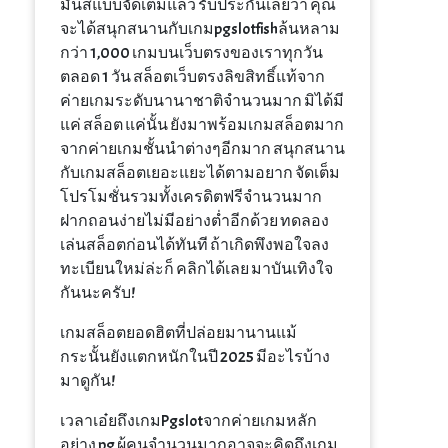
มันส์แบบจัดเต็มแล้ว รับประกันเลยว่า คุณ
จะได้สนุกสนานกับเกมpgslotfishล้นหลาม
กว่า 1,000 เกมบนเว็บตรงของเราทุกวัน
ตลอด 1 วัน สล็อตเว็บตรงลิขสิทธิ์แท้จาก
ค่ายเกมระดับนานาชาติจำนวนมาก มิได้มี
แค่ สล็อต แค่นั้น ยังมาพร้อมเกมสล็อตมาก
จากค่ายเกมชั้นนำต่างๆอีกมาก สนุกสนาน
กับเกมสล็อตเยอะแยะได้ตามอยาก จัดเต็ม
โปรโมชั่นรวมทั้งเครดิตฟรีจำนวนมาก
ฝากถอนง่ายไม่มีอย่างต่ำอีกด้วย ทดลอง
เล่นสล็อตก่อนได้ทันที ถ้าเกิดพึงพอใจลง
ทะเบียนใหม่ล่ะก็ คลิกได้เลย มาบันเทิงใจ
กันนะครับ!
เกมสล็อตยอดฮิตที่ปล่อยมานานแม้
กระนั้นยังแตกหนักในปี 2025 มีอะไรบ้าง
มาดูกัน!
เวลาเอ๋ยถึงเกมPgslotจากค่ายเกมหลัก
อย่าง pg ผู้คนจำนวนมากอาจจะคิดถึงเกม