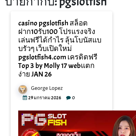
ป้ายกำกับ:
pgslotfish
casino pgslotfish สล็อต
ฝาก10รับ100 โปรแรงจริง
เล่นฟรีได้กำไร ลุ้นโบนัสแบ
บรัวๆ เว็บเปิดใหม่
pgslotfish4.com เครดิตฟรี
Top 3 by Molly 17 webแตก
ง่าย JAN 26
George Lopez
0
29 มกราคม 2026