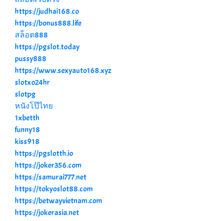
https://judhai168.co
https://bonus888.life
สล็อต888
https://pgslot.today
pussy888
https://www.sexyauto168.xyz
slotxo24hr
slotpg
หนังโป๊ไทย
1xbetth
funny18
kiss918
https://pgslotth.io
https://joker356.com
https://samurai777.net
https://tokyoslot88.com
https://betwayvietnam.com
https://jokerasia.net