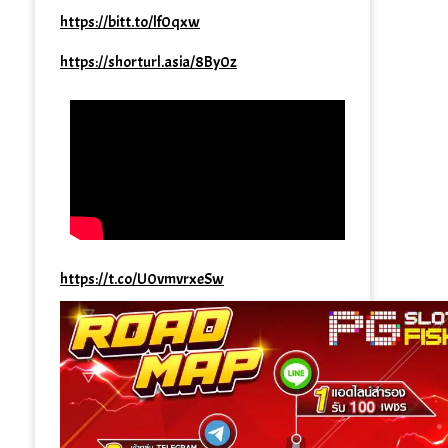
https://bitt.to/lf0qxw
https://shorturl.asia/8By0z
https://t.co/U0vmvrxeSw