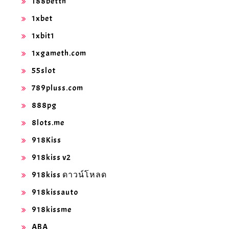
188betth
1xbet
1xbit1
1xgameth.com
55slot
789pluss.com
888pg
8lots.me
918Kiss
918kiss v2
918kiss ดาวน์โหลด
918kissauto
918kissme
ABA