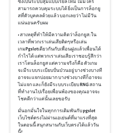
ซึ่งเป็นระบบสุ่มแบบเรียลไทม์ ไม่มีใคร
สามารถควบคุมระบบได้ ยิ่งเป็นการล็อกยู
สที่ตัวบุคคลด้วยแล้ว บอกเลยว่า ไม่มีวัน
แน่นอนครับผม
• สาเหตุที่ทำให้มีความคิดว่าล็อกยูส: ใน
เวลาที่พวกเราเล่นเสียติดๆหรือเล่น
เกมPgslotเดียวกันกับเพื่อนฝูงแล้วเพื่อนได้
กำไรได้ แต่พวกเราเล่นเสีย เราชอบรู้สึกว่า
เราโดนล็อกยูส แต่ความจริงก็คือ ตัวเกม
จะมีระบบระเบียบปั่นป่วนอยู่ บางช่วงบางที
อาจจะแจกบ่อยมาก บางช่วงบางทีก็อาจจะ
ไม่แจก และก็ยังมีระบบระเบียบ RNG สถาน
ที่ทำงานไปเรื่อยเพื่อนพ้องของคุณอาจจะ
โชคดีกว่าแค่นั้นเลยขอรับ
มั่นอกมั่นใจในทุกการเดิมพันกับ pgslot
เว็บไซต์ตรงไม่ผ่านเอเย่นต์ที่มาแรงที่สุด
ในตอนนี้ สนุกสนานกับเว็บตรงได้แล้ววัน
นี้!