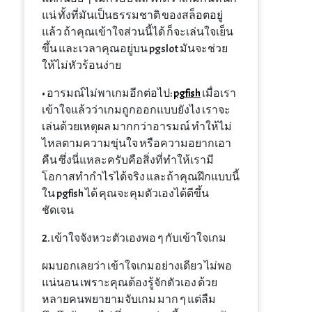
แน่ ทั้งที่มันเป็นธรรมชาติ ของสล็อตอยู่
แล้ว ถ้าคุณเข้าใจส่วนนี้ได้ ก็จะเล่นใจเย็น
ขึ้น และเวลาคุณอยู่บน pgslot มันจะช่วย
ให้ไม่หัวร้อนง่าย
• อารมณ์ไม่พาเกมอีกต่อไป:
pgfish
เมื่อเรา
เข้าใจแล้วว่าเกมถูกออกแบบยังไง เราจะ
เล่นด้วยเหตุผล มากกว่าอารมณ์ ทำให้ไม่
ไหลตามความขุ่นใจ หรือความอยากเอา
คืน ซึ่งนี่แหละครับคือสิ่งที่ทำให้เรามี
โอกาสทำกำไรได้จริง และถ้าคุณฝึกแบบนี้
ใน pgfish ได้ คุณจะคุมตัวเองได้ดีขึ้น
ชัดเจน
2. เข้าใจจังหวะตัวเองพอ ๆ กับเข้าใจเกม
ผมบอกเลยว่า เข้าใจเกมอย่างเดียว ไม่พอ
แน่นอน เพราะคุณต้องรู้จักตัวเอง ด้วย
หลายคนพยายามจับเกม มาก ๆ แต่ลืม