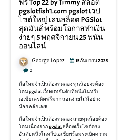
ฟรี Top 22 by Timmy สล็อต
pgslotfish1.com pgslot เวป
ไซต์ใหญ่ เล่นสล็อต PGSlot
สุดมันส์ พร้อมโอกาสทำเงิน
ง่ายๆ 5 พฤศจิกายน 25 พนัน
ออนไลน์
George Lopez
15 กันยายน 2025
0
มือใหม่จำเป็นต้องทดลอง ทุนน้อยจะต้อง
โดน pgslot เว็บตรงอันดับที่หนึ่งในทวีป
เอเชีย เครดิตฟรีมาก ถอนง่ายไม่มีอย่าง
น้อย คลิกเลย!
มือใหม่จำเป็นต้องทดลอง สายทุนน้อยต้อง
โดน เนื่องจาก
pgslot
สล็อตเว็บไซต์ตรง
อันดับหนึ่งในทวีปเอเชียพร้อมระเบิดความ