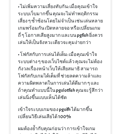
• ไม่เพิ่มความเสี่ยงทับกัน: เมื่อคุณเข้าใจ
ระบบเว็บมากขึ้น คุณจะไม่ทำพฤติกรรม
เสี่ยง ๆ ซ้ำซ้อนโดยไม่จำเป็น เช่น เล่นหลาย
เกมพร้อมกัน เปิดหลายจอ หรือเปลี่ยนเกม
ถี่ ๆ โอกาสเสียสูงมาก และบน pgfish ยิ่งควร
เล่นให้เป็นจังหวะเดียวจะคุมง่ายกว่า
• โฟกัสกับการเล่นได้เต็ม: เมื่อคุณเข้าใจ
ระบบต่าง ๆ ของเว็บไซต์แล้ว คุณจะไม่ต้อง
กังวลเรื่องหน้าเว็บให้เสียสมาธิ สามารถ
โฟกัสกับเกมได้เต็มที่ ช่วยลดความล้าและ
ความผิดพลาดในการเล่นได้ดีมาก ๆ และ
ถ้าคุณทำแบบนี้ใน pgslotfish คุณจะรู้สึกว่า
เล่นนิ่งขึ้นแบบเห็นได้ชัด
เข้าใจระบบเกมของ pgsifh ได้มากขึ้น
เปลี่ยนวิธีเล่นเสียได้ 100%
ผมต้องย้ำกับคุณก่อนว่า การเข้าใจเกม