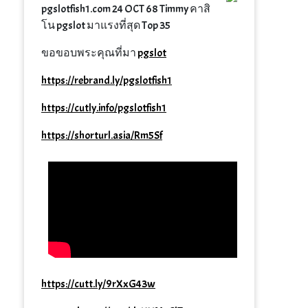
pgslotfish1.com 24 OCT 68 Timmy คาสิ
โน pgslot มาแรงที่สุด Top 35
ขอขอบพระคุณที่มา
pgslot
https://rebrand.ly/pgslotfish1
https://cutly.info/pgslotfish1
https://shorturl.asia/Rm5Sf
https://cutt.ly/9rXxG43w