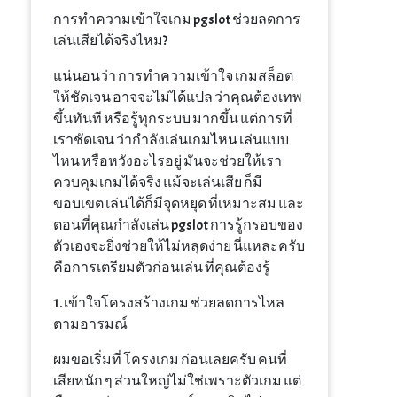
การทำความเข้าใจเกม pgslot ช่วยลดการ
เล่นเสียได้จริงไหม?
แน่นอนว่า การทำความเข้าใจ เกมสล็อต
ให้ชัดเจน อาจจะไม่ได้แปล ว่าคุณต้องเทพ
ขึ้นทันที หรือรู้ทุกระบบ มากขึ้น แต่การที่
เราชัดเจน ว่ากำลังเล่นเกมไหน เล่นแบบ
ไหน หรือหวังอะไรอยู่ มันจะช่วยให้เรา
ควบคุมเกมได้จริง แม้จะเล่นเสีย ก็มี
ขอบเขต เล่นได้ก็มีจุดหยุด ที่เหมาะสม และ
ตอนที่คุณกำลังเล่น pgslot การรู้กรอบของ
ตัวเองจะยิ่งช่วยให้ไม่หลุดง่าย นี่แหละครับ
คือการเตรียมตัวก่อนเล่น ที่คุณต้องรู้
1. เข้าใจโครงสร้างเกม ช่วยลดการไหล
ตามอารมณ์
ผมขอเริ่มที่ โครงเกม ก่อนเลยครับ คนที่
เสียหนัก ๆ ส่วนใหญ่ไม่ใช่เพราะตัวเกม แต่