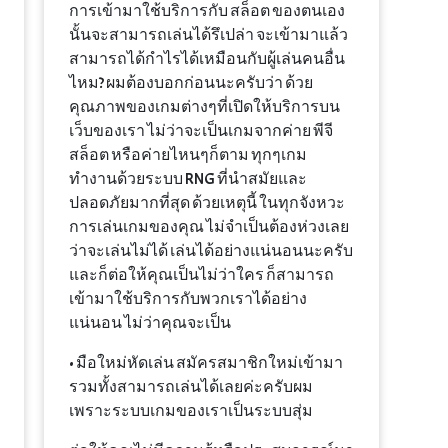
การเข้ามาใช้บริการกับ สล็อต ของตนเอง
นั้นจะสามารถเล่นได้รึเปล่า จะเข้ามาแล้ว
สามารถได้กำไรได้เหมือนกับผู้เล่นคนอื่น
ไหม? ผมต้องบอกก่อนนะครับว่า ด้วย
คุณภาพของเกมต่างๆที่เปิดให้บริการบน
เว็บของเรา ไม่ว่าจะเป็นเกมจากค่าย พีจี
สล็อต หรือค่ายไหนๆก็ตาม ทุกๆเกม
ทำงานด้วยระบบ RNG ที่นำสมัยและ
ปลอดภัยมากที่สุด ด้วยเหตุนี้ ในทุกจังหวะ
การเล่นเกมของคุณ ไม่จำเป็นต้องห่วงเลย
ว่าจะเล่นไม่ได้ เล่นได้อย่างแน่นอนนะครับ
และก็ต่อให้คุณเป็นไม่ว่าใคร ก็สามารถ
เข้ามาใช้บริการกับพวกเราได้อย่าง
แน่นอน ไม่ว่าคุณจะเป็น
• มือใหม่หัดเล่น สมัครสมาชิกใหม่เข้ามา
รวมทั้งสามารถเล่นได้เลยค่ะครับผม
เพราะระบบเกมของเราเป็นระบบสุ่ม