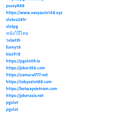
pussy888
https://www.sexyauto168.xyz
slotxo24hr
slotpg
หนังโป๊ไทย
1xbetth
funny18
kiss918
https://pgslotth.io
https://joker356.com
https://samurai777.net
https://tokyoslot88.com
https://betwayvietnam.com
https://jokerasia.net
pgslot
pgslot