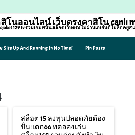
สิโนออนไลน์ เว็บตรงคาสิโน canlı maç
jojobet 129 tv รวมเกมพนัน สล็อต เว็บตรง ไม่ผ่านเอเย่นต์ ไม่ล็อคยูส เ
w Site Up And Running In No Time!
Pin Posts
4
สล็อต 15 ลงทุนปลอดภัยต้อง
ปั่นแตก66 ทดลองเล่น