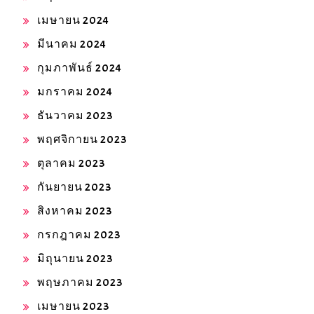
เมษายน 2024
มีนาคม 2024
กุมภาพันธ์ 2024
มกราคม 2024
ธันวาคม 2023
พฤศจิกายน 2023
ตุลาคม 2023
กันยายน 2023
สิงหาคม 2023
กรกฎาคม 2023
มิถุนายน 2023
พฤษภาคม 2023
เมษายน 2023