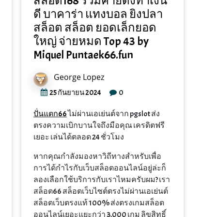
สล็อต168 รวมค่ายดังทำเงิน
ดี บาคาร่า แทงบอล ยิงปลา
สล็อต สล็อต ยอดเล็กยอด
ใหญ่ จ่ายหมด Top 43 by
Miquel Puntaek66.fun
George Lopez
0
25 กันยายน 2024
ปั่นแตก66
ไม่ผ่านเอเย่นต์จาก pgslot ส่ง
ตรงความเบิกบานใจถึงมือคุณ เครดิตฟรี
เยอะ เล่นได้ตลอด 24 ชั่วโมง
หากคุณกำลังมองหาวิถีทางสำหรับเพื่อ
การได้กำไรกับเว็บสล็อตออนไลน์อยู่ล่ะก็
ลองเลือกใช้บริการกับเราไหมครับผม? เรา
สล็อต66 สล็อตเว็บไซต์ตรงไม่ผ่านเอเย่นต์
สล็อตเว็บตรงแท้ 100% ส่งตรงเกมสล็อต
ออนไลน์เยอะแยะกว่า 3,000 เกม ลิขสิทธิ์