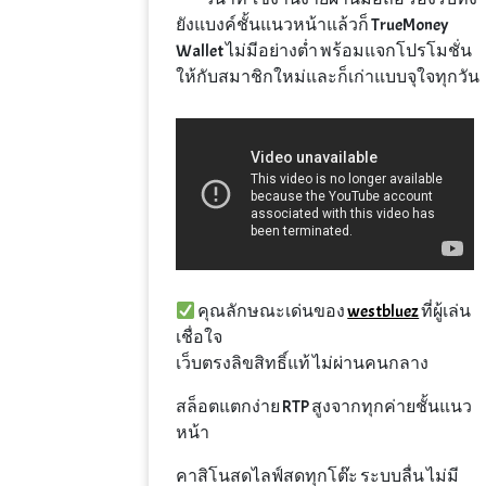
ยังแบงค์ชั้นแนวหน้าแล้วก็ TrueMoney
Wallet ไม่มีอย่างต่ำ พร้อมแจกโปรโมชั่น
ให้กับสมาชิกใหม่และก็เก่าแบบจุใจทุกวัน
คุณลักษณะเด่นของ
westbluez
ที่ผู้เล่น
เชื่อใจ
เว็บตรงลิขสิทธิ์แท้ ไม่ผ่านคนกลาง
สล็อตแตกง่าย RTP สูงจากทุกค่ายชั้นแนว
หน้า
คาสิโนสดไลฟ์สดทุกโต๊ะ ระบบลื่น ไม่มี