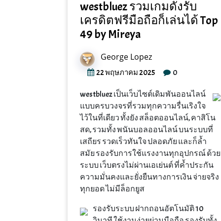
westbluez รวมเกมดังรับ
เครดิตฟรีมือถือก็เล่นได้ Top
49 by Mireya
George Lopez
0
22 พฤษภาคม 2025
westbluez เป็นเว็บไซต์เดิมพันออนไลน์
แบบครบวงจรที่รวมทุกความรื่นเริงใจ
ไว้ในที่เดียว ทั้งยัง สล็อตออนไลน์, คาสิโน
สด, รวมทั้ง พนันบอลออนไลน์ บนระบบที่
เสถียร รวดเร็วทันใจ ปลอดภัย และก็ล้ำ
สมัย รองรับการใช้แรงงานทุกอุปกรณ์ ด้วย
ระบบ เว็บตรงไม่ผ่านเอเย่นต์ ที่ค้ำประกัน
ความมั่นคงและยั่งยืนทางการเงิน จ่ายจริง
ทุกยอด ไม่มีล็อกยูส
รองรับระบบ ฝากถอนอัตโนมัติ 10
วินาที ใช้งานง่ายผ่านมือถือ รองรับทั้ง