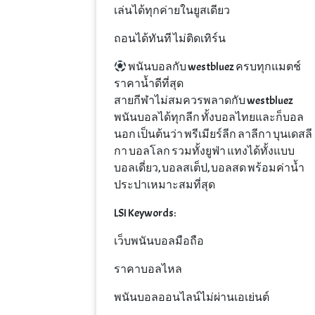
เล่นได้ทุกค่ายในยูสเดียว
ถอนได้ทันที ไม่ติดเทิร์น
พนันบอลกับ westbluez ครบทุกแมตช์
ราคาน้ำดีที่สุด
สายกีฬาไม่สมควรพลาดกับ westbluez
พนันบอลได้ทุกลีก ทั้งบอลไทยและก็บอล
นอก เป็นต้นว่า พรีเมียร์ลีก ลาลีกา บุนเดสลี
กา บอลโลก รวมทั้งยูฟ่า แทงได้ทั้งแบบ
บอลเดี่ยว, บอลสเต็ป, บอลสด พร้อมค่าน้ำ
ประปาเหมาะสมที่สุด
LSI Keywords:
เว็บพนันบอลมือถือ
ราคาบอลไหล
พนันบอลออนไลน์ไม่ผ่านเอเย่นต์