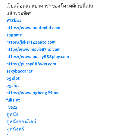
เว็บสล็อตและบาคาร่าของโครตดีเว็บนี้เล่น
แล้วรวยจัดๆ
918kiss
https://www.madoohd.com
sagame
https://joker123auto.com
http://www.movie87hd.com
https://www.pussy888play.com
https://pussy888win.com
sexybaccarat
pg slot
pgslot
https://www.pgheng99.me
fullslot
live22
ดูหนัง
ดูหนังออนไลน์
ดูหนังฟรี