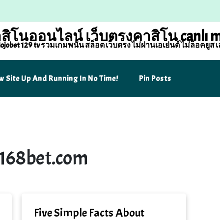
สิโนออนไลน์ เว็บตรงคาสิโน canlı maç
jojobet 129 tv รวมเกมพนัน สล็อต เว็บตรง ไม่ผ่านเอเย่นต์ ไม่ล็อคยูส เ
w Site Up And Running In No Time!
Pin Posts
168bet.com
Five Simple Facts About