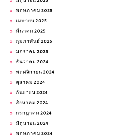
มิถุนายน 2025
พฤษภาคม 2025
เมษายน 2025
มีนาคม 2025
กุมภาพันธ์ 2025
มกราคม 2025
ธันวาคม 2024
พฤศจิกายน 2024
ตุลาคม 2024
กันยายน 2024
สิงหาคม 2024
กรกฎาคม 2024
มิถุนายน 2024
พฤษภาคม 2024