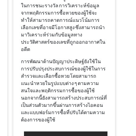
ในการชนะรางวัล การวิเคราะห์ข้อมูล
จากพฤติกรรมการซื้อหวยของผู้ใช้จะ
ทำให้สามารถคาดการณ์แนวโน้มการ
เลือกเลขที่อาจมีโอกาสสูง ซึ่งสามารถนำ
มาวิเคราะห์ร่วมกับข้อมูลทาง
ประวัติศาสตร์ของเลขที่ถูกออกอากาศใน
อดีต
การพัฒนาด้านปัญญาประดิษฐ์ยังใช้ใน
การปรับปรุงประสบการณ์ของผู้ใช้ในการ
สำรวจและเลือกซื้อหวย โดยสามารถ
แนะนำหวยในรูปแบบต่าง ๆ ตามความ
สนใจและพฤติกรรมการซื้อของผู้ใช้
นอกจากนี้ยังสามารถสร้างประสบการณ์ที่
เป็นส่วนตัวมากขึ้นผ่านการสร้างไอคอน
และแบบฟอร์มการซื้อที่ปรับได้ตามความ
ต้องการของผู้ใช้