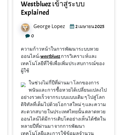
Westbluez เข้าสู่ระบบ
Explained
George Lopez
2 เมษายน 2025
0
ความก้าวหน้าในการพัฒนาระบบหวย
ออนไลน์:
westbluez
การวิเคราะห์และ
เทคโนโลยีที่ใช้เพื่อเพิ่มประสบการณ์ของ
ผู้ใช้
ในช่วงไม่กี่ปีที่ผ่านมา โลกของการ
พนันและการซื้อหวยได้เปลี่ยนแปลงไป
อย่างรวดเร็วจากระบบแบบเดิม ๆ ไปสู่โลก
ดิจิทัลที่เต็มไปด้วยโอกาสใหม่ ๆ และความ
สะดวกสบาย ในประเทศไทยนั้น ตลาดหวย
ออนไลน์ได้มีการเติบโตอย่างเห็นได้ชัดใน
หลายปีที่ผ่านมา จากการพัฒนา
เทคโนโลยีและการใช้ข้อมูลจำนวน