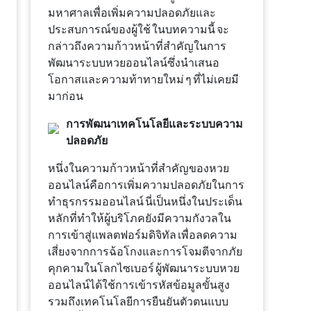
มหาศาลเพื่อเพิ่มความปลอดภัยและ
ประสบการณ์ของผู้ใช้ ในบทความนี้ จะ
กล่าวถึงความก้าวหน้าที่สำคัญในการ
พัฒนาระบบหวยออนไลน์ซึ่งนำเสนอ
โอกาสและความท้าทายใหม่ ๆ ที่ไม่เคยมี
มาก่อน
การพัฒนาเทคโนโลยีและระบบความ
ปลอดภัย
หนึ่งในความก้าวหน้าที่สำคัญของหวย
ออนไลน์คือการเพิ่มความปลอดภัยในการ
ทำธุรกรรมออนไลน์ นี่เป็นหนึ่งในประเด็น
หลักที่ทำให้ผู้บริโภคยังมีความกังวลใน
การเข้าสู่แพลตฟอร์มดิจิทัล เพื่อลดความ
เสี่ยงจากการฉ้อโกงและการโจมตีจากภัย
คุกคามในโลกไซเบอร์ ผู้พัฒนาระบบหวย
ออนไลน์ได้ใช้การเข้ารหัสข้อมูลขั้นสูง
รวมถึงเทคโนโลยีการยืนยันตัวตนแบบ