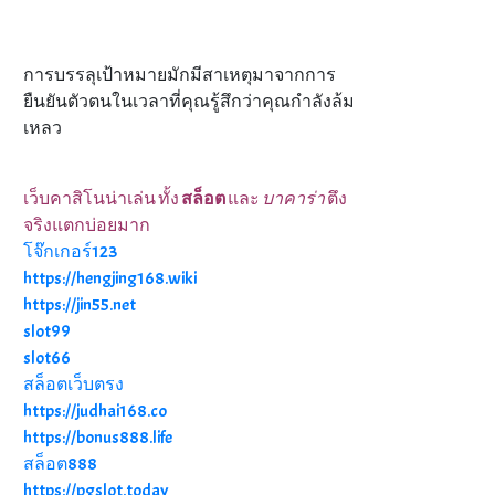
การบรรลุเป้าหมายมักมีสาเหตุมาจากการ
ยืนยันตัวตนในเวลาที่คุณรู้สึกว่าคุณกำลังล้ม
เหลว
เว็บคาสิโนน่าเล่น ทั้ง
สล็อต
และ
บาคาร่า
ตึง
จริงแตกบ่อยมาก
โจ๊กเกอร์123
https://hengjing168.wiki
https://jin55.net
slot99
slot66
สล็อตเว็บตรง
https://judhai168.co
https://bonus888.life
สล็อต888
https://pgslot.today