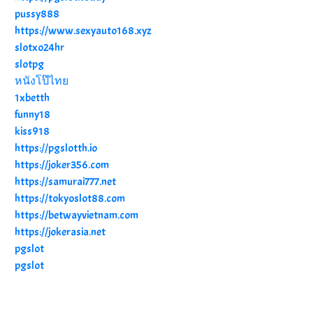
pussy888
https://www.sexyauto168.xyz
slotxo24hr
slotpg
หนังโป๊ไทย
1xbetth
funny18
kiss918
https://pgslotth.io
https://joker356.com
https://samurai777.net
https://tokyoslot88.com
https://betwayvietnam.com
https://jokerasia.net
pgslot
pgslot