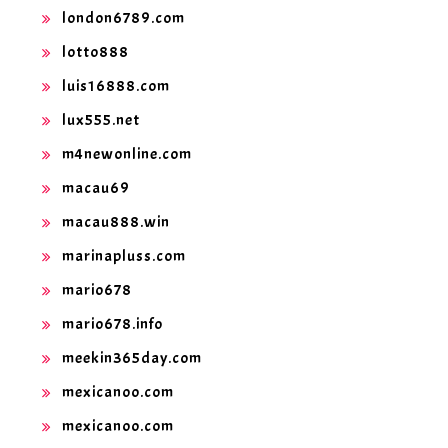
london6789.com
lotto888
luis16888.com
lux555.net
m4newonline.com
macau69
macau888.win
marinapluss.com
mario678
mario678.info
meekin365day.com
mexicanoo.com
mexicanoo.com