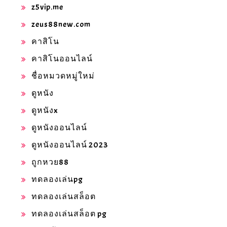
z5vip.me
zeus88new.com
คาสิโน
คาสิโนออนไลน์
ชื่อหมวดหมู่ใหม่
ดูหนัง
ดูหนังx
ดูหนังออนไลน์
ดูหนังออนไลน์ 2023
ถูกหวย88
ทดลองเล่นpg
ทดลองเล่นสล็อต
ทดลองเล่นสล็อต pg