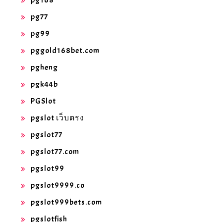
pg168
pg77
pg99
pggold168bet.com
pgheng
pgk44b
PGSlot
pgslot เว็บตรง
pgslot77
pgslot77.com
pgslot99
pgslot9999.co
pgslot999bets.com
pgslotfish