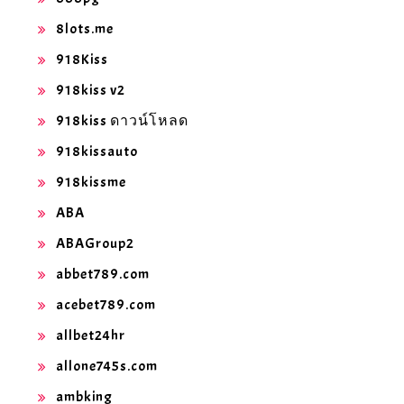
8lots.me
918Kiss
918kiss v2
918kiss ดาวน์โหลด
918kissauto
918kissme
ABA
ABAGroup2
abbet789.com
acebet789.com
allbet24hr
allone745s.com
ambking