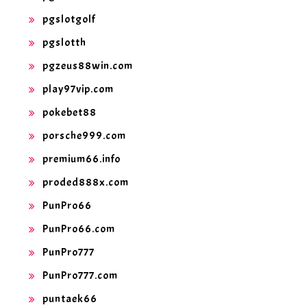
pgslotgolf
pgslotth
pgzeus88win.com
play97vip.com
pokebet88
porsche999.com
premium66.info
proded888x.com
PunPro66
PunPro66.com
PunPro777
PunPro777.com
puntaek66