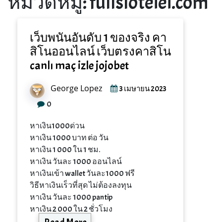
หมวดหมู่:
fullsloteiei.com
เว็บพนันอันดับ 1 ของจริง คา
สิโนออนไลน์ เว็บตรงคาสิโน
canlı maç izle jojobet
George Lopez
3 เมษายน 2023
0
หาเงิน1000ด่วน
หาเงิน 1000 บาท ต่อ วัน
หาเงิน 1 000 ใน 1 ชม.
หาเงิน วันละ 1000 ออนไลน์
หาเงินเข้า wallet วันละ1000 ฟรี
วิธีหาเงินเร็วที่สุด ไม่ต้องลงทุน
หาเงิน วันละ 1000 pantip
หาเงิน 2 000 ใน 2 ชั่วโมง