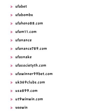
ufabet
ufabombx
ufaheno88.com
ufam11.com
ufanance
ufanance789.com
ufasnake
ufasocietyth.com
ufawinner99bet.com
uk369clubs.com
usa899.com
ut9winwin.com
veewin