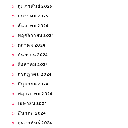
กุมภาพันธ์ 2025
มกราคม 2025
ธันวาคม 2024
พฤศจิกายน 2024
ตุลาคม 2024
กันยายน 2024
สิงหาคม 2024
กรกฎาคม 2024
มิถุนายน 2024
พฤษภาคม 2024
เมษายน 2024
มีนาคม 2024
กุมภาพันธ์ 2024