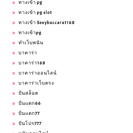
ทางเข้า pg
ทางเข้า pg slot
ทางเข้า Sexybaccarat168
ทางเข้าpg
ทำเว็บพนัน
บาคาร่า
บาคาร่า168
บาคาร่าออนไลน์
บาคาร่าเว็บตรง
ปั่นสล็อต
ปั่นแตก66
ปั่นแตก77
ปันโปร777