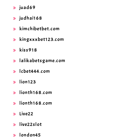
juad69
judhai168
kimchibetbet.com
kingxxxbet123.com
kiss918
lalikabetsgame.com
lcbet444.com
lion123
lionth168.com
lionth168.com
Live22
live22slot
london45