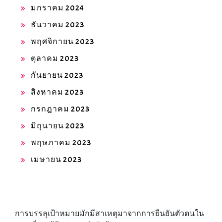
มกราคม 2024
ธันวาคม 2023
พฤศจิกายน 2023
ตุลาคม 2023
กันยายน 2023
สิงหาคม 2023
กรกฎาคม 2023
มิถุนายน 2023
พฤษภาคม 2023
เมษายน 2023
การบรรลุเป้าหมายมักมีสาเหตุมาจากการยืนยันตัวตนใน