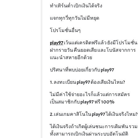
ทำเทิร์นต่ำ เบิกเงินได้จริง
แจกทุกวี่ทุกวันไม่มีหยุด
โปรโมชั่นอื่นๆ
play97
เว้นแต่เครดิตฟรีแล้ว ยังมีโปรโมชั่น
ฝากรายวัน คืนยอดเสีย และโบนัสจากการ
แนะนำสหายอีกด้วย
ปริศนาที่พบบ่อยเกี่ยวกับ play97
1. ลงทะเบียน play97 ต้องเสียเงินไหม?
ไม่มีค่าใช้จ่ายอะไรก็แล้วแต่การสมัคร
เป็นสมาชิกกับ play97 ฟรี 100%
2. เล่นเกมคาสิโนใน play97 ได้เงินจริงไหม?
ได้เงินจริงถ้าเกิดผู้เล่นชนะการเดิมพัน รวม
ทั้งสามารถเบิกเงินผ่านระบบอัตโนมัติ