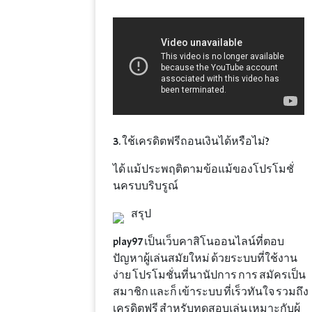
3. ใช้เครดิตฟรีถอนเงินได้หรือไม่?
ได้ แม้ประพฤติตามข้อแม้ของโปรโมชั่
นครบบริบรูณ์
สรุป
play97 เป็นเว็บคาสิโนออนไลน์ที่ตอบ
ปัญหาผู้เล่นสมัยใหม่ ด้วยระบบที่ใช้งาน
ง่าย โปรโมชั่นที่นานัปการ การ สมัครเป็น
สมาชิก และก็ เข้าระบบ ที่เร็วทันใจ รวมถึง
เครดิตฟรี สำหรับทดสอบเล่น เหมาะกับผู้