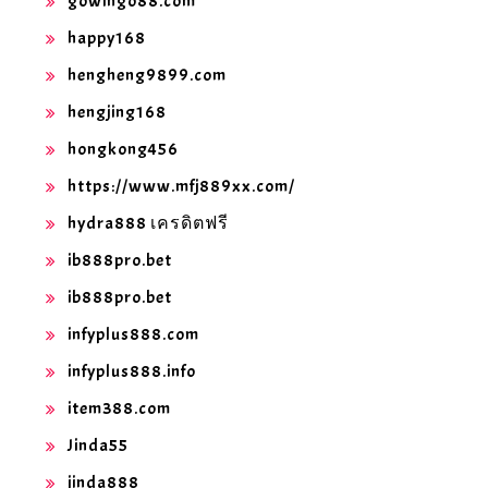
gowingo88.com
happy168
hengheng9899.com
hengjing168
hongkong456
https://www.mfj889xx.com/
hydra888 เครดิตฟรี
ib888pro.bet
ib888pro.bet
infyplus888.com
infyplus888.info
item388.com
Jinda55
jinda888