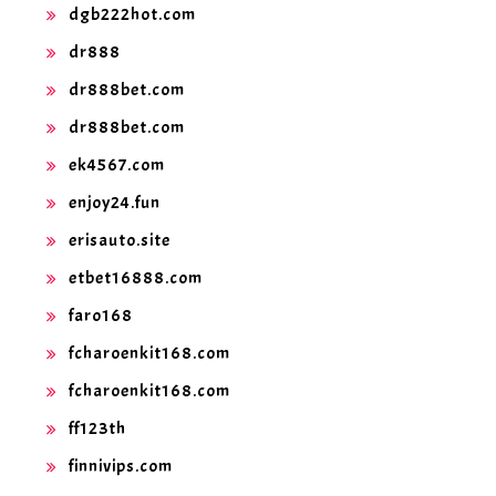
dgb222hot.com
dr888
dr888bet.com
dr888bet.com
ek4567.com
enjoy24.fun
erisauto.site
etbet16888.com
faro168
fcharoenkit168.com
fcharoenkit168.com
ff123th
finnivips.com