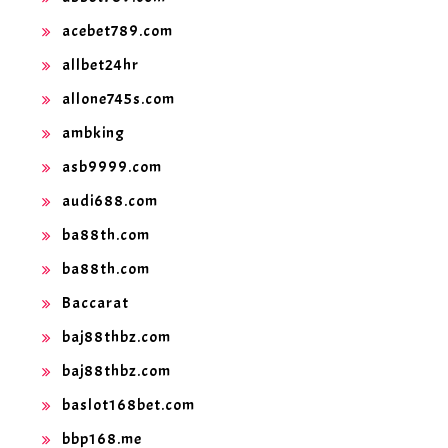
acebet789.com
allbet24hr
allone745s.com
ambking
asb9999.com
audi688.com
ba88th.com
ba88th.com
Baccarat
baj88thbz.com
baj88thbz.com
baslot168bet.com
bbp168.me