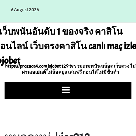
Skip
6 August 2026
to
content
เว็บพนันอันดับ 1 ของจริง คาสิโน
อนไลน์ เว็บตรงคาสิโน canlı maç izle
ojobet
https://prozaca4.com jojobet 129 tv รวมเกมพนัน สล็อต เว็บตรง ไม่
ผ่านเอเย่นต์ ไม่ล็อคยูส เล่นฟรี ถอนได้ไม่มีขั้นต่ำ