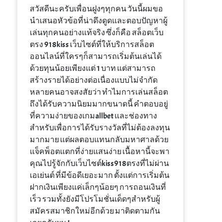
สวัสดีนะครับเพื่อนฝูงๆทุกคน วันนี้ผมขอ
นำเสนอหัวข้อที่น่าดึงดูดและตอบปัญหาผู้
เล่นทุกคนอย่างแท้จริง ซึ่งก็คือ สล็อตเว็บ
ตรง 918kiss เว็บไซต์ที่ให้บริการสล็อต
ออนไลน์ที่ใครๆก็สามารถเริ่มต้นเล่นได้
ด้วยทุนน้อยเพียงแต่ 1 บาท แต่สามารถ
สร้างรายได้อย่างต่อเนื่องแบบไม่จำกัด
หลายคนอาจสงสัยว่า ทำไมการเล่นสล็อต
ถึงได้รับความนิยมมากขนาดนี้ คำตอบอยู่
ที่ความง่ายของเกมallbet และช่องทาง
สำหรับเพื่อการได้รับรางวัลที่ไม่ต้องลงทุน
มากมาย แต่ผลตอบแทนกลับมหาศาลด้วย
แจ็คพ็อตแตกที่ง่ายแสนง่าย เนื้อหานี้จะพา
คุณไปรู้จักกับเว็บไซต์kiss918ตรงที่ไม่ผ่าน
เอเย่นต์ ที่มีข้อดีเยอะมาก ตั้งแต่การเริ่มต้น
ฝากเงินเพียงแค่เล็กๆน้อยๆ การถอนเงินที่
เร็ว รวมทั้งยังมีโปรโมชั่นเด็ดๆสำหรับผู้
สมัครสมาชิกใหม่อีกด้วย มาติดตามกัน