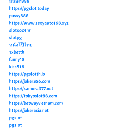
สล็อต888
https://pgslot.today
pussy888
https://www.sexyauto168.xyz
slotxo24hr
slotpg
หนังโป๊ไทย
1xbetth
funny18
kiss918
https://pgslotth.io
https://joker356.com
https://samurai777.net
https://tokyoslot88.com
https://betwayvietnam.com
https://jokerasia.net
pgslot
pgslot