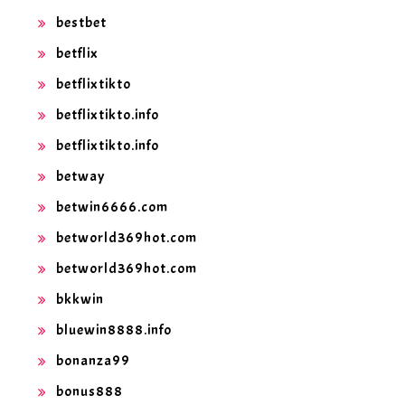
bestbet
betflix
betflixtikto
betflixtikto.info
betflixtikto.info
betway
betwin6666.com
betworld369hot.com
betworld369hot.com
bkkwin
bluewin8888.info
bonanza99
bonus888