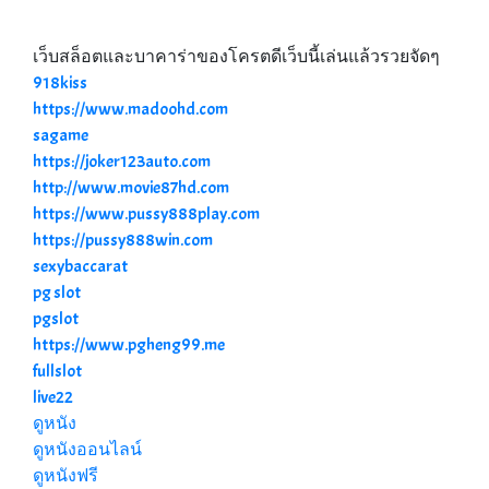
เว็บสล็อตและบาคาร่าของโครตดีเว็บนี้เล่นแล้วรวยจัดๆ
918kiss
https://www.madoohd.com
sagame
https://joker123auto.com
http://www.movie87hd.com
https://www.pussy888play.com
https://pussy888win.com
sexybaccarat
pg slot
pgslot
https://www.pgheng99.me
fullslot
live22
ดูหนัง
ดูหนังออนไลน์
ดูหนังฟรี