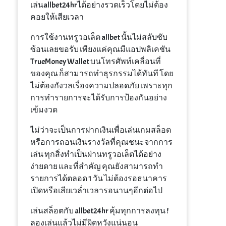
เล่นallbet24hrได้อย่างรวดเร็วโดยไม่ต้อง
คอยให้เสียเวลา
การใช้งานทรูวอเล็ต allbet นั้นไม่สลับซับ
ซ้อนเลยขอรับ เพียงแค่คุณมีแอปพลิเคชัน
TrueMoney Wallet บนโทรศัพท์เคลื่อนที่
ของคุณ ก็สามารถทำธุรกรรมได้ทันที โดย
ไม่ต้องกังวลเรื่องความปลอดภัย เพราะทุก
การทำรายการจะได้รับการป้องกันอย่าง
เข้มงวด
ไม่ว่าจะเป็นการฝากเงินเพื่อเล่นเกมสล็อต
หรือการถอนเงินรางวัลที่คุณชนะจากการ
เล่น ทุกสิ่งทำเป็นผ่านทรูวอเล็ตได้อย่าง
ง่ายดาย และที่สำคัญ คุณยังสามารถทำ
รายการได้ตลอด 1 วัน ไม่ต้องรอธนาคาร
เปิดหรือเสียเวล่ำเวลารอนานๆอีกต่อไป
เล่นสล็อตกับ allbet24hr คุ้มทุกการลงทุน !
ลองเล่นแล้วไม่มีผิดหวังแน่นอน