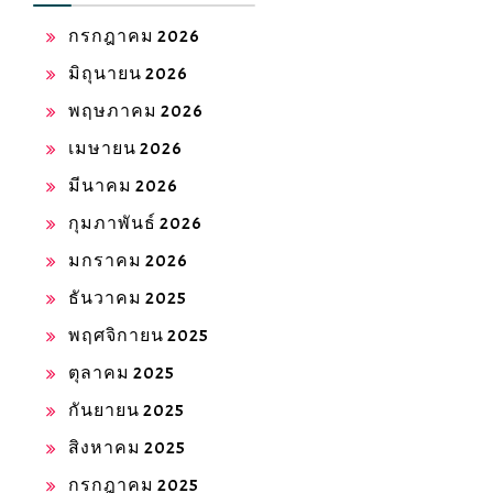
กรกฎาคม 2026
มิถุนายน 2026
พฤษภาคม 2026
เมษายน 2026
มีนาคม 2026
กุมภาพันธ์ 2026
มกราคม 2026
ธันวาคม 2025
พฤศจิกายน 2025
ตุลาคม 2025
กันยายน 2025
สิงหาคม 2025
กรกฎาคม 2025