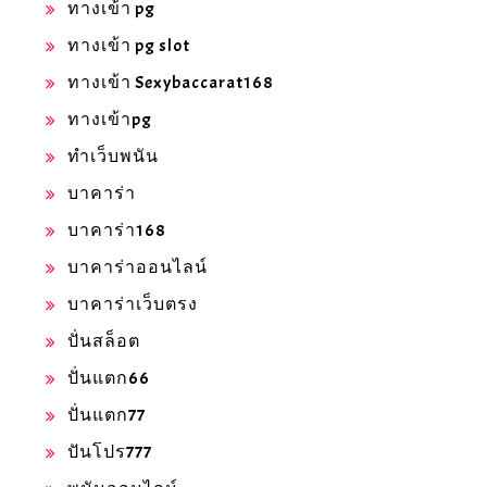
ทางเข้า pg
ทางเข้า pg slot
ทางเข้า Sexybaccarat168
ทางเข้าpg
ทำเว็บพนัน
บาคาร่า
บาคาร่า168
บาคาร่าออนไลน์
บาคาร่าเว็บตรง
ปั่นสล็อต
ปั่นแตก66
ปั่นแตก77
ปันโปร777