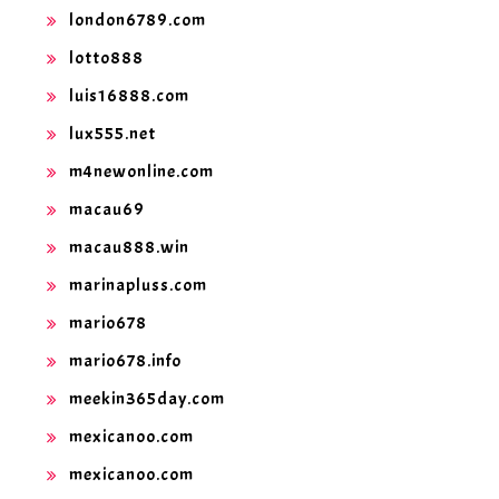
london6789.com
lotto888
luis16888.com
lux555.net
m4newonline.com
macau69
macau888.win
marinapluss.com
mario678
mario678.info
meekin365day.com
mexicanoo.com
mexicanoo.com