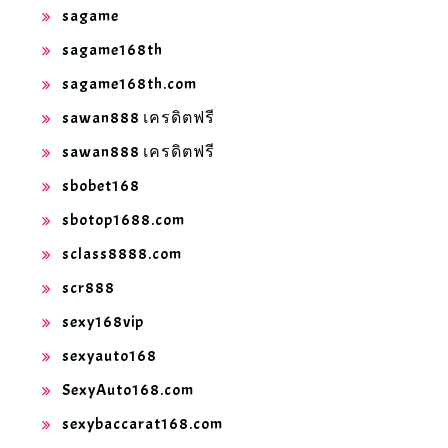
sagame
sagame168th
sagame168th.com
sawan888 เครดิตฟรี
sawan888 เครดิตฟรี
sbobet168
sbotop1688.com
sclass8888.com
scr888
sexy168vip
sexyauto168
SexyAuto168.com
sexybaccarat168.com