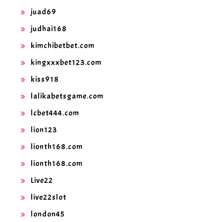
juad69
judhai168
kimchibetbet.com
kingxxxbet123.com
kiss918
lalikabetsgame.com
lcbet444.com
lion123
lionth168.com
lionth168.com
Live22
live22slot
london45