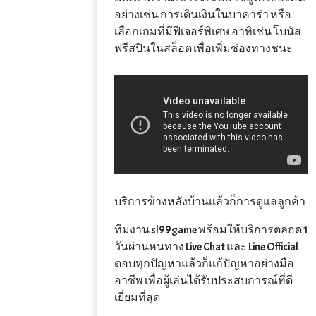
อย่างเช่น การเดินเงินในบาคาร่า หรือ
เลือกเกมที่มีฟีเจอร์พิเศษ อาทิเช่น โบนัส
ฟรีสปินในสล็อต เพื่อเพิ่มช่องทางชนะ
บริการข้างหลังบ้านแล้วก็การดูแลลูกค้า
ทีมงาน sl99game พร้อมให้บริการตลอด 1
วันผ่านหนทาง Live Chat และ Line Official
ตอบทุกปัญหาแล้วก็แก้ปัญหาอย่างมือ
อาชีพ เพื่อผู้เล่นได้รับประสบการณ์ที่ดี
เยี่ยมที่สุด