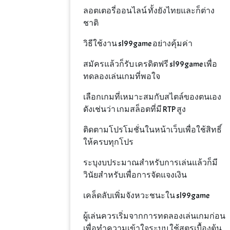
ลอตเตอรี่ออนไลน์ ทั้งยังไทยและก็ต่าง
ชาติ
วิธีใช้งาน sl99game อย่างคุ้มค่า
สมัครแล้วก็รับ เครดิตฟรี sl99game เพื่อ
ทดลองเล่นเกมที่พอใจ
เลือกเกมที่เหมาะสมกับสไตล์ของตนเอง
ดังเช่นว่า เกมสล็อตที่มี RTP สูง
ติดตามโปรโมชั่นในหน้าเว็บเพื่อใช้สิทธิ์
ให้ครบทุกโปร
ระบุงบประมาณสำหรับการเล่นแล้วก็มี
วินัยสำหรับเพื่อการจัดแจงเงิน
เคล็ดลับเพิ่มจังหวะชนะใน sl99game
ผู้เล่นควรเริ่มจากการทดลองเล่นเกมก่อน
เพื่อทำความเข้าใจระบบ ใช้สูตรเบื้องต้น