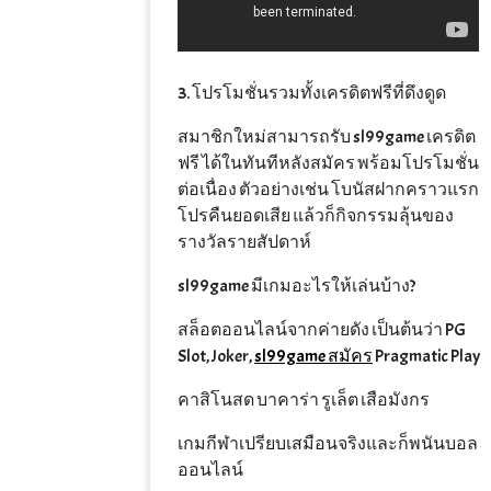
3. โปรโมชั่นรวมทั้งเครดิตฟรีที่ดึงดูด
สมาชิกใหม่สามารถรับ sl99game เครดิต
ฟรี ได้ในทันทีหลังสมัคร พร้อมโปรโมชั่น
ต่อเนื่อง ตัวอย่างเช่น โบนัสฝากคราวแรก
โปรคืนยอดเสีย แล้วก็กิจกรรมลุ้นของ
รางวัลรายสัปดาห์
sl99game มีเกมอะไรให้เล่นบ้าง?
สล็อตออนไลน์จากค่ายดัง เป็นต้นว่า PG
Slot, Joker,
sl99game สมัคร
Pragmatic Play
คาสิโนสด บาคาร่า รูเล็ต เสือมังกร
เกมกีฬาเปรียบเสมือนจริงและก็พนันบอล
ออนไลน์