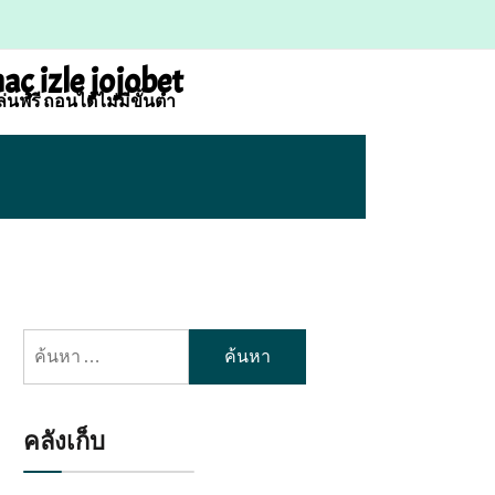
 izle jojobet
ล่นฟรี ถอนได้ไม่มีขั้นต่ำ
ค้นหา
สำหรับ:
คลังเก็บ