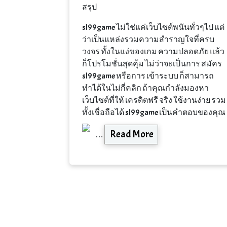
สรุป
sl99game ไม่ใช่แค่เว็บไซต์พนันทั่วๆไป แต่
ว่าเป็นแหล่งรวมความสำราญใจที่ครบ
วงจร ทั้งในแง่ของเกม ความปลอดภัย แล้ว
ก็โปรโมชั่นสุดคุ้ม ไม่ว่าจะเป็นการ สมัคร
sl99game หรือการ เข้าระบบ ก็สามารถ
ทำได้ในไม่กี่คลิก ถ้าคุณกำลังมองหา
เว็บไซต์ที่ให้ เครดิตฟรี จริง ใช้งานง่าย รวม
ทั้งเชื่อถือได้ sl99game เป็นคำตอบของคุณ
Read More
…