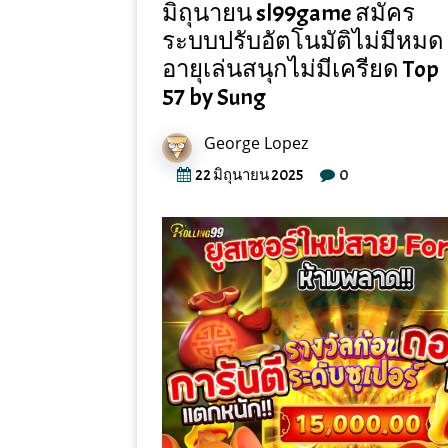
มิถุนายน sl99game สมัคร
ระบบปรับอัตโนมัติไม่มีหมด
อายุเล่นสนุกไม่มีเครียด Top
57 by Sung
George Lopez
0
22 มิถุนายน 2025