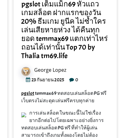
pgslot เต็มแม็ก69 หัวแถว
เกมสล็อต ฝากแรกของวัน
20% ธีมเกม ยูนีค ไม่ซ้ำใคร
เล่นเสียหายห่วง ได้คืนทุก
ยอด temmax69 แตกเท่าไหร่
ถอนได้เท่านั้น Top 70 by
Thalia tm69.life
George Lopez
0
23 กันยายน 2025
pgslot
temmax69 ทดสอบเล่นสล็อต PG ฟรี
เว็บตรงไม่สะดุด เล่นฟรีครบทุกค่าย
การเล่น สล็อต ในขณะนี้ไม่ใช่เรื่อง
ยากอีกต่อไป โดยเฉพาะอย่างยิ่งการ
ทดสอบเล่นสล็อต PG ฟรี ที่ทำให้ผู้เล่น
สามารถเข้าถึงเกมทั้งผองโดยไม่ต้อง