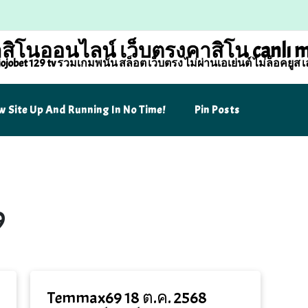
สิโนออนไลน์ เว็บตรงคาสิโน canlı maç
jojobet 129 tv รวมเกมพนัน สล็อต เว็บตรง ไม่ผ่านเอเย่นต์ ไม่ล็อคยูส เ
w Site Up And Running In No Time!
Pin Posts
9
Temmax69 18 ต.ค. 2568