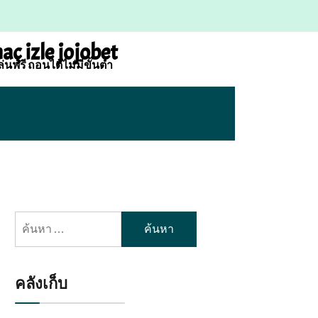
 izle jojobet
ล่นฟรี ถอนได้ไม่มีขั้นต่ำ
ค้นหา
สำหรับ:
คลังเก็บ