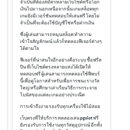
จำเป็นที่ต้องสมัครหลายเว็บไซต์หรือโยก
เงินไปมา นอกเหนือจากนั้น เกมสล็อตทุก
เกมยังมีเวอร์ชันทดสอบให้เล่นฟรี โดยไม่
จำเป็นที่จะต้องใช้บัญชีใช่หรือฝากเงิน
ซึ่งผู้เล่นสามารถหมุนสล็อต ทำความ
เข้าใจสัญลักษณ์ แล้วก็ทดลองฟีเจอร์ต่างๆ
ได้ตามใจ
ฟีเจอร์ที่น่าสนใจอีกอย่างคือระบบ ซื้อฟรีส
ปิน ที่เว็บไซต์ตรงหลายแห่งได้เปิดให้
ทดสอบฟรี ผู้เล่นสามารถทดลองใช้ฟีพบร์
นี้เพื่อดูโอกาสสำหรับเพื่อการชนะรางวัล
ใหญ่ หรือศึกษาเล่าเรียนวิธีการกระจาย
โบนัสของแต่ละเกมอย่างประณีต
การเข้าถึงง่าย รองรับทุกเครื่องใช้ไม้สอย
เว็บตรงที่ให้บริการ ทดลองเล่น pgslot ฟรี
ยังรองรับการใช้งานทุกวัสดุอุปกรณ์ อีกทั้ง