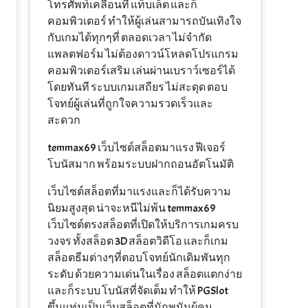
โทรศัพท์เคลื่อนที่ แท็บเล็ต และก็
คอมพิวเตอร์ ทำให้ผู้เล่นสามารถบันเทิงใจ
กับเกมได้ทุกๆที่ ตลอดเวลา ไม่จำกัด
แพลตฟอร์ม ไม่ต้องดาวน์โหลดโปรแกรม
คอมพิวเตอร์เสริม เล่นผ่านเบราว์เซอร์ได้
โดยทันที ระบบเกมเสถียร ไม่สะดุด ตอบ
โจทย์ผู้เล่นที่ถูกใจความรวดเร็วและ
สะดวก
temmax69 เว็บไซต์สล็อตมาแรง ฟีเจอร์
โบนัสมาก พร้อมระบบฝากถอนอัตโนมัติ
เว็บไซต์สล็อตที่มาแรงและก็ได้รับความ
นิยมสูงสุด น่าจะหนีไม่พ้น temmax69
เว็บไซต์ตรงสล็อตที่เปิดให้บริการเกมครบ
วงจร ทั้งสล็อต 3D สล็อตวิดีโอ และก็เกม
สล็อตธีมต่างๆที่ตอบโจทย์นักเดิมพันทุก
ระดับ ด้วยความเด่นในเรื่อง สล็อตแตกง่าย
และก็ระบบ โบนัสที่จัดเต็ม ทำให้ PGSlot
ขึ้นแท่นเป็นเว็บสล็อตที่นักพนันผู้คน