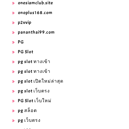
onesiamclub.site
onoplus168.com
p2vvip
pananthai99.com
PG
PG Slot
pg slot ทางเข้า
pg slot ทางเข้า
pg slot เปิดใหม่ล่าสุด
pg slot เว็บตรง
PG Slot เว็บใหม่
pg สล็อต
pg เว็บตรง