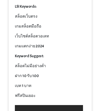
LSI Keywords:
สล็อตเว็บตรง
เกมสล็อตมือถือ
เว็บไซต์สล็อตวอเลท
เกมแตกง่าย 2024
Keyword Suggest:
สล็อตไม่มีอย่างต่ำ
ฝาก 10 รับ 100
เบท 1 บาท
ฟรีสปินเยอะ