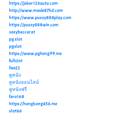
https://joker123auto.com
http://www.movie87hd.com
https://www.pussy888play.com
https://pussy888win.com
sexybaccarat
pg slot
pgslot
https://www.pgheng99.me
fullslot
live22
ดูหนัง
ดูหนังออนไลน์
ดูหนังฟรี
faro168
https://hongkong456.me
slot66