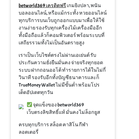
betworld369 เครดิตฟรี
เกมยิงปลา, พนัน
บอลออนไลน์, หรือแม้กระทั้ง หวยออนไลน์
ทุกบริการบนเว็บถูกออกแบบมาเพื่อให้ใช้
งานง่าย รองรับทุกเครื่องไม้เครื่องมืออีก
ทั้งมือถือแล้วก็คอมพิวเตอร์ พร้อมระบบที่
เสถียรรวมทั้งไม่เป็นอันตรายสูง
เราเป็น เว็บไซต์ตรงไม่ผ่านเอเย่นต์ รับ
ประกันความยั่งยืนมั่นคง จ่ายจริงทุกยอด
ระบบ ฝากถอนออโต้ ทำรายการได้ในไม่กี่
วินาที รองรับอีกทั้งบัญชีธนาคารและก็
TrueMoney Wallet ไม่มีขั้นต่ำ พร้อมโปร
เด็ดอัปเดตทุกวัน
จุดแข็งของ betworld369
เว็บตรงลิขสิทธิ์แท้ มั่นคง ไม่ล็อกยูส
ครบทุกบริการ สล็อต คาสิโน กีฬา
ลอตเตอรี่