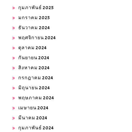
กุมภาพันธ์ 2025
มกราคม 2025
ธันวาคม 2024
พฤศจิกายน 2024
ตุลาคม 2024
กันยายน 2024
สิงหาคม 2024
กรกฎาคม 2024
มิถุนายน 2024
พฤษภาคม 2024
เมษายน 2024
มีนาคม 2024
กุมภาพันธ์ 2024