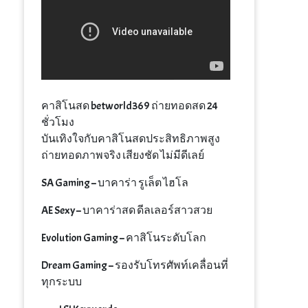
คาสิโนสด betworld369 ถ่ายทอดสด 24
ชั่วโมง
บันเทิงใจกับคาสิโนสดประสิทธิภาพสูง
ถ่ายทอดภาพจริง เสียงชัด ไม่มีดีเลย์
SA Gaming – บาคาร่า รูเล็ต ไฮโล
AE Sexy – บาคาร่าสด ดีลเลอร์สาวสวย
Evolution Gaming – คาสิโนระดับโลก
Dream Gaming – รองรับโทรศัพท์เคลื่อนที่
ทุกระบบ