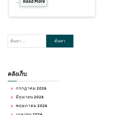
Read More
…
ค้นหา
สำหรับ:
คลังเก็บ
กรกฎาคม 2026
มิถุนายน 2026
พฤษภาคม 2026
เมษายน 2026