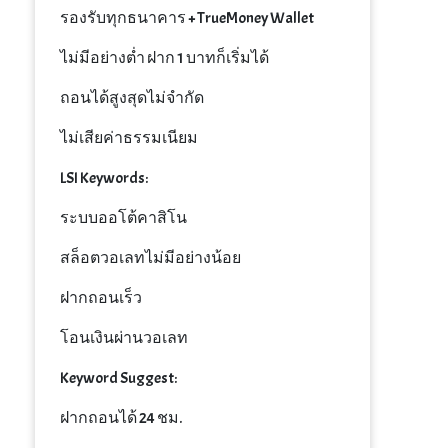
รองรับทุกธนาคาร + TrueMoney Wallet
ไม่มีอย่างต่ำ ฝาก 1 บาทก็เริ่มได้
ถอนได้สูงสุดไม่จำกัด
ไม่เสียค่าธรรมเนียม
LSI Keywords:
ระบบออโต้คาสิโน
สล็อตวอเลทไม่มีอย่างน้อย
ฝากถอนเร็ว
โอนเงินผ่านวอเลท
Keyword Suggest:
ฝากถอนได้ 24 ชม.