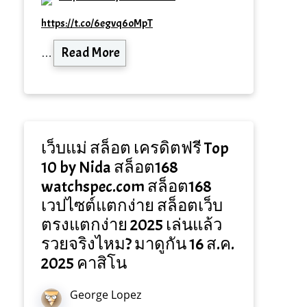
https://t.co/6egvq6oMpT
Read More
…
เว็บแม่ สล็อต เครดิตฟรี Top
10 by Nida สล็อต168
watchspec.com สล็อต168
เวปไซต์แตกง่าย สล็อตเว็บ
ตรงแตกง่าย 2025 เล่นแล้ว
รวยจริงไหม? มาดูกัน 16 ส.ค.
2025 คาสิโน
George Lopez