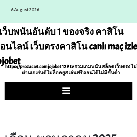
Skip
6 August 2026
to
content
เว็บพนันอันดับ 1 ของจริง คาสิโน
อนไลน์ เว็บตรงคาสิโน canlı maç izle
ojobet
https://prozaca4.com jojobet 129 tv รวมเกมพนัน สล็อต เว็บตรง ไม่
ผ่านเอเย่นต์ ไม่ล็อคยูส เล่นฟรี ถอนได้ไม่มีขั้นต่ำ