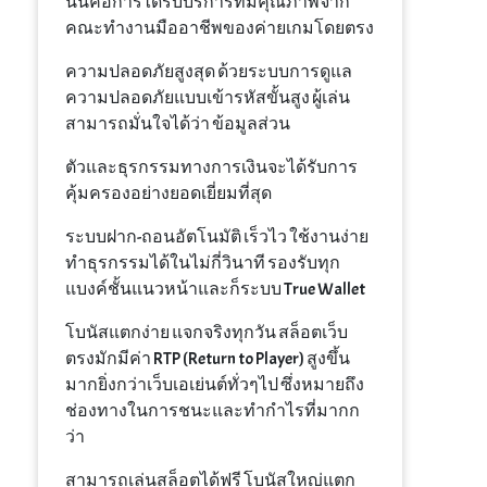
นั้นคือการได้รับบริการที่มีคุณภาพจาก
คณะทำงานมืออาชีพของค่ายเกมโดยตรง
ความปลอดภัยสูงสุด ด้วยระบบการดูแล
ความปลอดภัยแบบเข้ารหัสขั้นสูง ผู้เล่น
สามารถมั่นใจได้ว่า ข้อมูลส่วน
ตัวและธุรกรรมทางการเงินจะได้รับการ
คุ้มครองอย่างยอดเยี่ยมที่สุด
ระบบฝาก-ถอนอัตโนมัติ เร็วไว ใช้งานง่าย
ทำธุรกรรมได้ในไม่กี่วินาที รองรับทุก
แบงค์ชั้นแนวหน้าและก็ระบบ True Wallet
โบนัสแตกง่าย แจกจริงทุกวัน สล็อตเว็บ
ตรงมักมีค่า RTP (Return to Player) สูงขึ้น
มากยิ่งกว่าเว็บเอเย่นต์ทั่วๆไป ซึ่งหมายถึง
ช่องทางในการชนะและทำกำไรที่มากก
ว่า
สามารถเล่นสล็อตได้ฟรี โบนัสใหญ่แตก