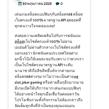
0
30 พฤษภาคม 2025
เล่นเกมสล็อตแบบฟินๆกับสล็อต168 สล็อต
เว็บตรงแท้ 100% มาตรฐาน API สุดยอดที่
ทุกคนวางใจ ทดลองเลย!
ส่งต่อความเพลิดเพลินไปกับการพนันบน
สล็อต
เว็บไซต์ตรงแท้ 100% ไม่ผ่าน
เอเย่นต์ ไม่ผ่านตัวกลาง เว็บไซต์ตรงแท้ที่
บอกเลยว่า นักพนันคนประเทศไทยต่าง
ยกนิ้วโป้งให้เลยล่ะขอรับ เพราะว่าพวกเรา
เป็นเว็บไซต์ตรงมาตรฐาน API ระดับ
นานาชาติ ถือลิขสิทธิ์แท้จากค่ายเกม
สล็อต168ต่างๆมาก ไม่ว่าจะเป็นค่าย pg
slot, joker gaming หรือค่ายอื่นๆอีกมากมาย
มีเกมเปิดให้บริการมาก เล่นเกมแบบฟินๆ
ได้อย่างหนำใจทุกเมื่อเชื่อวันตลอด 1 วัน
โปรโมชั่นรวมทั้งกิจกรรมไม่ต้องกล่าวถึง
จัดเต็มทุกสิ่งที่จำเป็นของคุณแน่นอน