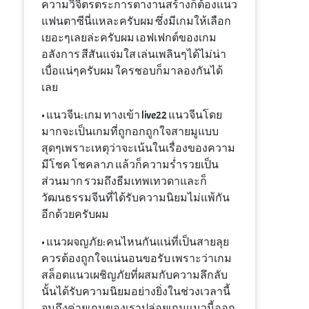
ความวิจิตรตระการตางานสร้างก็ต้องแนว
แฟนตาซีนี่แหละครับผม ซึ่งมีเกมให้เลือก
เยอะๆเลยล่ะครับผม เอฟเฟกต์ของเกม
อลังการ สีสันแจ่มใส เล่นเพลินๆได้ไม่น่า
เบื่อแน่ๆครับผม ใครชอบก็มาลองกันได้
เลย
• แนวจีน: เกม ทางเข้า live22 แนวจีนโดย
มากจะเป็นเกมที่ถูกอกถูกใจสายมูแบบ
สุดๆเพราะเหตุว่าจะเน้นในเรื่องของความ
มีโชค โชคลาภ แล้วก็ความร่ำรวยเป็น
ส่วนมาก รวมถึงธีมเทพเทวดาและก็
วัฒนธรรมจีนที่ได้รับความนิยมไม่แพ้กัน
อีกด้วยครับผม
• แนวผจญภัย: คนไหนกันแน่ที่เป็นสายลุย
ควรต้องถูกใจแน่นอนขอรับ เพราะว่าเกม
สล็อตแนวเผชิญภัยที่ผสมกับความลึกลับ
นั้นได้รับความนิยมอย่างยิ่งในช่วงเวลานี้
จนถึงค่ายเกมของเราปล่อยเกมแนวนี้ออก