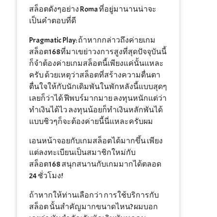
สล็อตดังๆอย่าง Roma ที่อยู่มานานน่าจะ
เป็นคำตอบที่ดี
Pragmatic Play: ถ้าหากกล่าวถึงค่ายเกม
สล็อต168ที่มาเขย่าวงการสูงที่สุดปัจจุบันนี้
ก็จำต้องค่ายเกมสล็อตนี้เพียงแค่นั้นแหละ
ครับ ด้วยเหตุว่าสล็อตที่สร้างความตื่นตา
ตื่นใจให้กับนักเดิมพันในพักหลังนี้แบบสุดๆ
เลยก็ว่าได้ ฟีพบร์มากมาย ลงทุนหนักแต่ว่า
ทำเงินได้ไว ลงทุนน้อยก็ทำเงินหลักพันได้
แบบชิวๆก็จะต้องค่ายนี้นี่แหละครับผม
เอนหน้าจอยกับเกมสล็อตได้มากขึ้น เพียง
แต่ลงทะเบียนเป็นสมาชิกใหม่กับ
สล็อต168 สนุกสนานกับเกมมากได้ตลอด
24 ชั่วโมง!
ถ้าหากให้ท่านเลือกว่า การใช้บริการกับ
สล็อต นั้นสำคัญมากขนาดไหน? ผมบอก