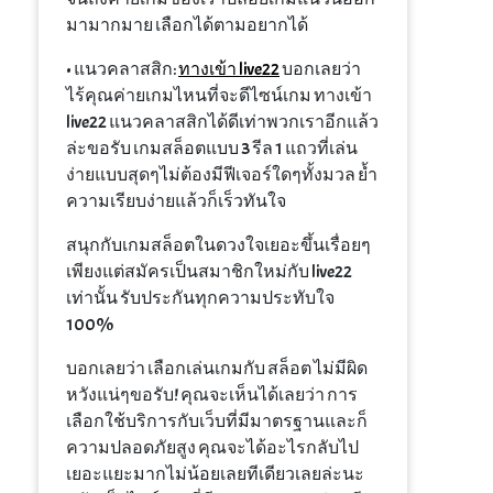
มามากมาย เลือกได้ตามอยากได้
• แนวคลาสสิก:
ทางเข้า live22
บอกเลยว่า
ไร้คุณค่ายเกมไหนที่จะดีไซน์เกม ทางเข้า
live22 แนวคลาสสิกได้ดีเท่าพวกเราอีกแล้ว
ล่ะขอรับ เกมสล็อตแบบ 3 รีล 1 แถวที่เล่น
ง่ายแบบสุดๆไม่ต้องมีฟีเจอร์ใดๆทั้งมวล ย้ำ
ความเรียบง่ายแล้วก็เร็วทันใจ
สนุกกับเกมสล็อตในดวงใจเยอะขึ้นเรื่อยๆ
เพียงแต่สมัครเป็นสมาชิกใหม่กับ live22
เท่านั้น รับประกันทุกความประทับใจ
100%
บอกเลยว่า เลือกเล่นเกมกับ สล็อต ไม่มีผิด
หวังแน่ๆขอรับ! คุณจะเห็นได้เลยว่า การ
เลือกใช้บริการกับเว็บที่มีมาตรฐานและก็
ความปลอดภัยสูง คุณจะได้อะไรกลับไป
เยอะแยะมากไม่น้อยเลยทีเดียวเลยล่ะนะ