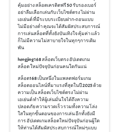
คุ้มอย่าง สล็อตเครดิตฟรี 50 รับรองเบอร์
อย่าลืมเลือกเล่นกับ เว็บไซต์ตรง ไม่ผ่าน
เอเย่นต์ ที่มีระบบระเบียบฝาก-ถอนแบบ
ไม่มีอย่างต่ำ คุณจะได้สัมผัสประสบการณ์
การเล่นสล็อตที่ทั้งยังบันเทิงใจ คุ้มค่า แล้ว
ก็ไม่มีความไม่สาบายใจในทุกๆการเดิม
พัน
hengjing168 สล็อตเว็บตรง อัปเดตเกม
สล็อต ใหม่ปัจจุบันก่อนคนใดกันแน่
สล็อต168 เป็นหนึ่งในแพลตฟอร์มเกม
สล็อตออนไลน์ที่มาแรงที่สุดในปี 2025 ด้วย
ความเป็น สล็อตเว็บไซต์ตรง ไม่ผ่าน
เอเย่นต์ ทำให้ผู้เล่นมั่นใจได้ถึงความ
ปลอดภัย ความรวดเร็ว รวมทั้งความโล่ง
ใสในทุกขั้นตอนของการเล่น อีกทั้งยังมี
การ อัปเดตเกมสล็อตใหม่ปัจจุบันก่อนผู้ใด
ให้ท่านได้สัมผัสประสบการณ์ใหม่ๆแบบ