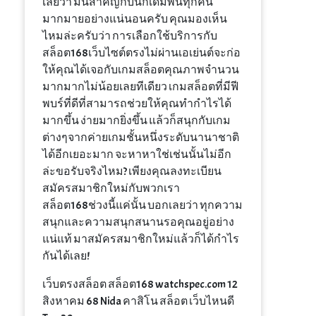
เลยว่า มันสำคัญกับนักเดิมพันทุกคน
มากมายอย่างแน่นอนครับ คุณมองเห็น
ไหมล่ะครับว่า การเลือกใช้บริการกับ
สล็อต168เว็บไซต์ตรงไม่ผ่านเอเย่นต์จะก่อ
ให้คุณได้เจอกับเกมสล็อตคุณภาพจำนวน
มากมากไม่น้อยเลยทีเดียว เกมสล็อตที่มีฟี
พบร์ที่ดีที่สามารถช่วยให้คุณทำกำไรได้
มากขึ้น ง่ายมากยิ่งขึ้น แล้วก็สนุกกับเกม
ต่างๆจากค่ายเกมชั้นหนึ่งระดับนานาชาติ
ได้อีกเยอะมาก จะหาหาใช่เช่นนั้นไม่อีก
ล่ะขอรับจริงไหม? เพียงคุณลงทะเบียน
สมัครสมาชิกใหม่กับพวกเรา
สล็อต168ช่วงนี้แค่นั้น บอกเลยว่า ทุกความ
สนุกและความสนุกสนานรอคุณอยู่อย่าง
แน่แท้ มาสมัครสมาชิกใหม่แล้วก็ได้กำไร
กันได้เลย!
เว็บตรงสล็อต สล็อต168 watchspec.com 12
สิงหาคม 68 Nida คาสิโน สล็อต เว็บไหนดี