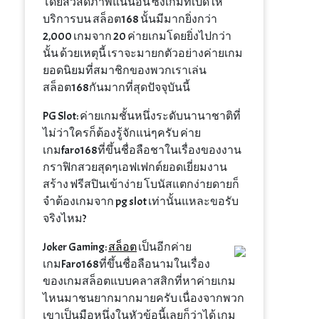
โดยสวัสดิภาพแน่นอน ซึ่งเกมที่เปิดให้
บริการบน สล็อต168 นั้นมีมากยิ่งกว่า
2,000 เกมจาก 20 ค่ายเกมโดยยิ่งไปกว่า
นั้น ด้วยเหตุนี้ เราจะมายกตัวอย่างค่ายเกม
ยอดนิยมที่สมาชิกของพวกเราเล่น
สล็อต168กันมากที่สุดปัจจุบันนี้
PG Slot: ค่ายเกมชั้นหนึ่งระดับนานาชาติที่
ไม่ว่าใครก็ต้องรู้จักแน่ๆครับ ค่าย
เกมfaro168ที่ขึ้นชื่อลือชาในเรื่องของงาน
กราฟิกสวยสุดๆเอฟเฟกต์ยอดเยี่ยมงาน
สร้าง ฟรีสปินเข้าง่าย โบนัสแตกง่ายดายก็
จำต้องเกมจาก pg slot เท่านั้นแหละขอรับ
จริงไหม?
Joker Gaming:
สล็อต
เป็นอีกค่าย
เกมFaro168ที่ขึ้นชื่อลือนามในเรื่อง
ของเกมสล็อตแบบคลาสสิกที่หาค่ายเกม
ไหนมาชนยากมากมายครับ เนื่องจากพวก
เขาเป็นมือหนึ่งในหัวข้อนี้เลยก็ว่าได้ เกม