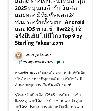
สล็อต ทางเข้าเล่นใหม่ล่าสุด
2025 หมุนกงล้อรับเงินสด
และทอง มีทีมซัพพอต 24
ช.ม. รองรับทั้งระบบ Android
และ IOS ทางเข้า live22 ผู้ใช้
จริงยืนยัน ไม่มีโกง Top 9 by
Sterling Fakear.com
George Lopez
0
29 พฤษภาคม 2025
ทางเข้า live22
เว็บตรงไม่ผ่านเอเย่นต์อันดับ
1 ในไทย บริการดีทุกระดับประทับใจ ไม่มี
อันตรายทุกการเดิมพัน สมัครเลย!
รู้ไหม? ถ้าเกิดเลือกใช้บริการกับ ทางเข้า
live22 คุณจะได้อะไรบ้าง? บอกเลยว่า คุณ
จะได้รับประสบการณ์สำหรับเพื่อการเล่น