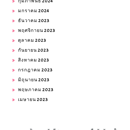
กุมภาพันธ์ 2024
มกราคม 2024
ธันวาคม 2023
พฤศจิกายน 2023
ตุลาคม 2023
กันยายน 2023
สิงหาคม 2023
กรกฎาคม 2023
มิถุนายน 2023
พฤษภาคม 2023
เมษายน 2023