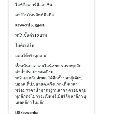
ไลฟ์ดีลเลอร์มืออาชีพ
คาสิโนโทรศัพท์มือถือ
Keyword Suggest:
พนันขั้นต่ำ 10 บาท
ไม่ติดเทิร์น
ถอนได้จริงทุกเกม
พนันบอลออนไลน์ dr888 ครบทุกลีก
ค่าน้ำประปายอดเยี่ยม
พนันบอลกับ dr888 ได้อีกทั้ง บอลผู้เดียว,
บอลสเต็ป, บอลสด, ครึ่งแรก-เต็มเวลา
พร้อมราคาน้ำมาตรฐานสากล ครอบคลุม
ทุกลีกดัง ไม่ว่าจะเป็นพรีเมียร์ลีก ลาลีกา บุ
นเดสลีกา ไทยลีก
LSI Keywords: