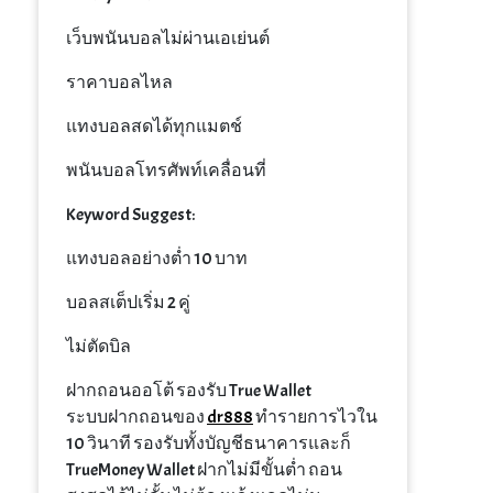
เว็บพนันบอลไม่ผ่านเอเย่นต์
ราคาบอลไหล
แทงบอลสดได้ทุกแมตช์
พนันบอลโทรศัพท์เคลื่อนที่
Keyword Suggest:
แทงบอลอย่างต่ำ 10 บาท
บอลสเต็ปเริ่ม 2 คู่
ไม่ตัดบิล
ฝากถอนออโต้ รองรับ True Wallet
ระบบฝากถอนของ
dr888
ทำรายการไวใน
10 วินาที รองรับทั้งบัญชีธนาคารและก็
TrueMoney Wallet ฝากไม่มีขั้นต่ำ ถอน