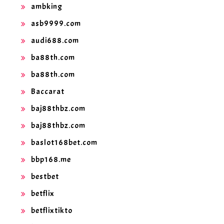
ambking
asb9999.com
audi688.com
ba88th.com
ba88th.com
Baccarat
baj88thbz.com
baj88thbz.com
baslot168bet.com
bbp168.me
bestbet
betflix
betflixtikto