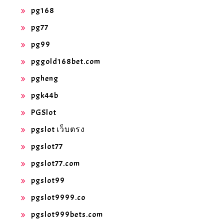
pg168
pg77
pg99
pggold168bet.com
pgheng
pgk44b
PGSlot
pgslot เว็บตรง
pgslot77
pgslot77.com
pgslot99
pgslot9999.co
pgslot999bets.com