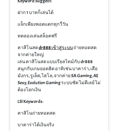
Keyword Suggest:
ฝาก 1 บาทก็เล่นได้
แจ็กเพียงพอตแตกทุกวี่วัน
ทดลองเล่นสล็อตฟรี
คาสิโนสด
dr888 เข้าสู่ระบบ
ถ่ายทอดสด
จากค่ายใหญ่
เล่น คาสิโนสด แบบเรียลไทม์กับ dr888
สนุกกับเกมยอดฮิต อาทิเช่น บาคาร่า, เสือ
มังกร, รูเล็ต, ไฮโล, จากค่าย SA Gaming, AE
Sexy, Evolution Gaming ระบบชัด ไม่ดีเลย์ ไม่
ต้องโยกเงิน
LSI Keywords:
คาสิโนถ่ายทอดสด
บาคาร่าได้เงินจริง