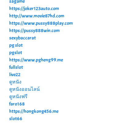
sagame
https://joker123auto.com
http://www.movie87hd.com
https://www.pussy888play.com
https://pussy888win.com
sexybaccarat
pg slot
pgslot
https://www.pgheng99.me
fullslot
live22
ดูหนัง
ดูหนังออนไลน์
ดูหนังฟรี
faro168
https://hongkong456.me
slot66