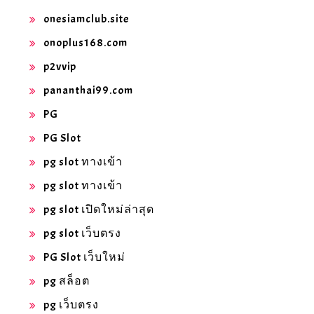
onesiamclub.site
onoplus168.com
p2vvip
pananthai99.com
PG
PG Slot
pg slot ทางเข้า
pg slot ทางเข้า
pg slot เปิดใหม่ล่าสุด
pg slot เว็บตรง
PG Slot เว็บใหม่
pg สล็อต
pg เว็บตรง