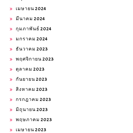
เมษายน 2024
มีนาคม 2024
กุมภาพันธ์ 2024
มกราคม 2024
ธันวาคม 2023
พฤศจิกายน 2023
ตุลาคม 2023
กันยายน 2023
สิงหาคม 2023
กรกฎาคม 2023
มิถุนายน 2023
พฤษภาคม 2023
เมษายน 2023