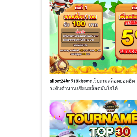
allbet24hr
918kissme เว็บเกมสล็อตยอดฮิต
ระดับตำนาน เซียนสล็อตมั่นใจได้