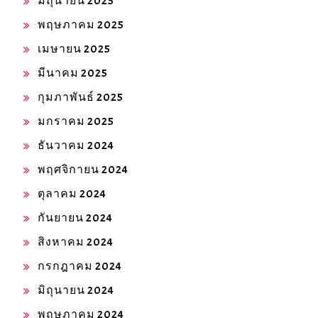
มิถุนายน 2025
พฤษภาคม 2025
เมษายน 2025
มีนาคม 2025
กุมภาพันธ์ 2025
มกราคม 2025
ธันวาคม 2024
พฤศจิกายน 2024
ตุลาคม 2024
กันยายน 2024
สิงหาคม 2024
กรกฎาคม 2024
มิถุนายน 2024
พฤษภาคม 2024