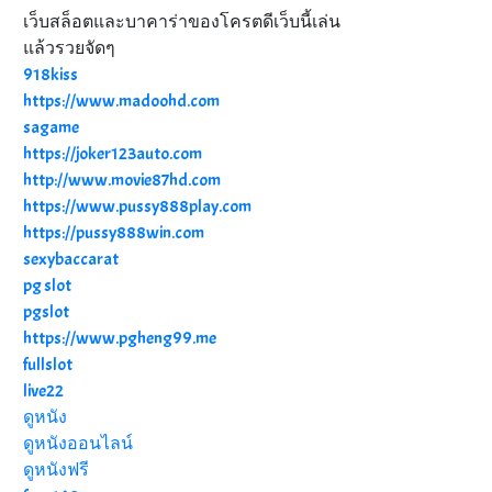
เว็บสล็อตและบาคาร่าของโครตดีเว็บนี้เล่น
แล้วรวยจัดๆ
918kiss
https://www.madoohd.com
sagame
https://joker123auto.com
http://www.movie87hd.com
https://www.pussy888play.com
https://pussy888win.com
sexybaccarat
pg slot
pgslot
https://www.pgheng99.me
fullslot
live22
ดูหนัง
ดูหนังออนไลน์
ดูหนังฟรี