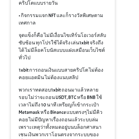
คริปโตแบบรายวัน
• กิจกรรมแจก NFT และก็รางวัลพิเศษตาม
เทศกาล
จุดแข็งก็คือ ไม่มีเงื่อนไขเทิร์นโอเวอร์สลับ
ซับซ้อน ทุกโปรใช้ได้จริง เล่น1xbit จริงถึง
ได้ ไม่มีล็อคโบนัสแบบแฝงเสมือนเว็บไซต์
ทั่วไป
1xbit การถอนเงินแบบสายคริปโต ไม่ต้อง
คอยแอดมิน ไม่ต้องแนบสลิป
พวกเราทดสอบ1xbit ถอนมาแล้วหลาย
รอบ ไม่ว่าจะถอน USDT, BTC หรือ BNB ใช้
เวลาไม่ถึง 10 นาที เหรียญก็เข้ากระเป๋า
Metamask หรือ Binance แบบตรงๆไม่มีคิว
คอย ไม่มีปัญหาเรื่องถอนแล้วระบบล่ม
เพราะเหตุว่าทั้งหมดอยู่บนบล็อกศาสนา
เชน เงินพวกเราโอนตรงจากระบบของ