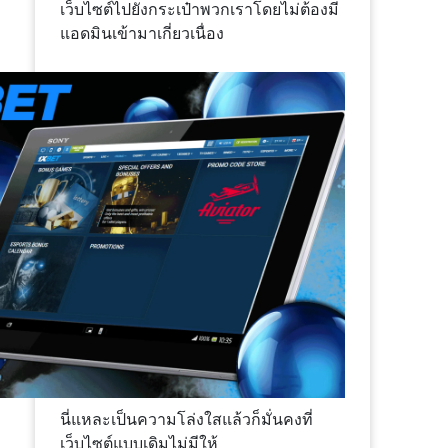
เว็บไซต์ไปยังกระเป๋าพวกเราโดยไม่ต้องมี
แอดมินเข้ามาเกี่ยวเนื่อง
นี่แหละเป็นความโล่งใสแล้วก็มั่นคงที่
เว็บไซต์แบบเดิมไม่มีให้