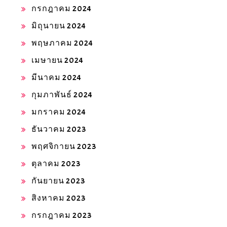
กรกฎาคม 2024
มิถุนายน 2024
พฤษภาคม 2024
เมษายน 2024
มีนาคม 2024
กุมภาพันธ์ 2024
มกราคม 2024
ธันวาคม 2023
พฤศจิกายน 2023
ตุลาคม 2023
กันยายน 2023
สิงหาคม 2023
กรกฎาคม 2023