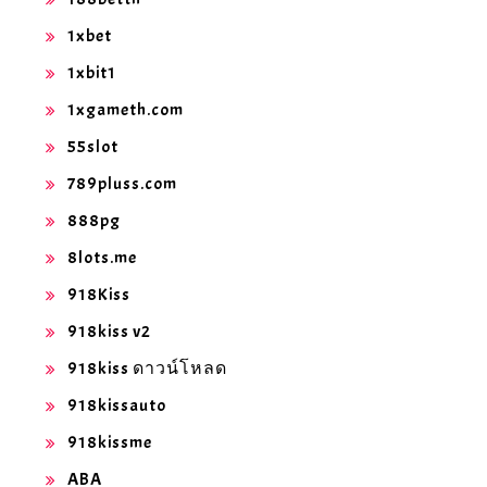
1xbet
1xbit1
1xgameth.com
55slot
789pluss.com
888pg
8lots.me
918Kiss
918kiss v2
918kiss ดาวน์โหลด
918kissauto
918kissme
ABA