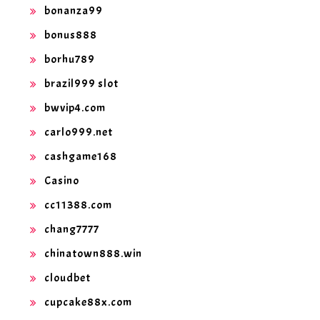
bonanza99
bonus888
borhu789
brazil999 slot
bwvip4.com
carlo999.net
cashgame168
Casino
cc11388.com
chang7777
chinatown888.win
cloudbet
cupcake88x.com