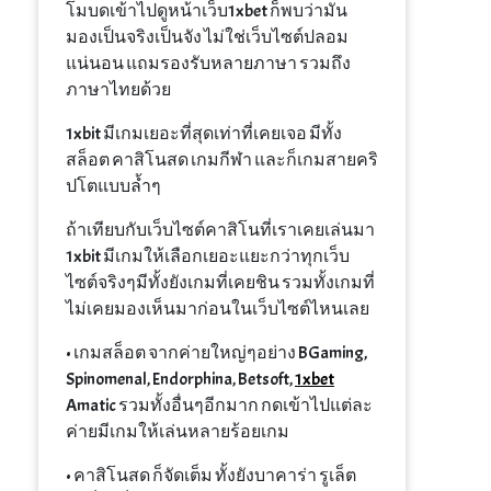
โมบดเข้าไปดูหน้าเว็บ1xbet ก็พบว่ามัน
มองเป็นจริงเป็นจัง ไม่ใช่เว็บไซต์ปลอม
แน่นอน แถมรองรับหลายภาษา รวมถึง
ภาษาไทยด้วย
1xbit มีเกมเยอะที่สุดเท่าที่เคยเจอ มีทั้ง
สล็อต คาสิโนสด เกมกีฬา และก็เกมสายคริ
ปโตแบบล้ำๆ
ถ้าเทียบกับเว็บไซต์คาสิโนที่เราเคยเล่นมา
1xbit มีเกมให้เลือกเยอะแยะกว่าทุกเว็บ
ไซต์จริงๆมีทั้งยังเกมที่เคยชิน รวมทั้งเกมที่
ไม่เคยมองเห็นมาก่อนในเว็บไซต์ไหนเลย
• เกมสล็อต จากค่ายใหญ่ๆอย่าง BGaming,
Spinomenal, Endorphina, Betsoft,
1xbet
Amatic รวมทั้งอื่นๆอีกมาก กดเข้าไปแต่ละ
ค่ายมีเกมให้เล่นหลายร้อยเกม
• คาสิโนสด ก็จัดเต็ม ทั้งยังบาคาร่า รูเล็ต