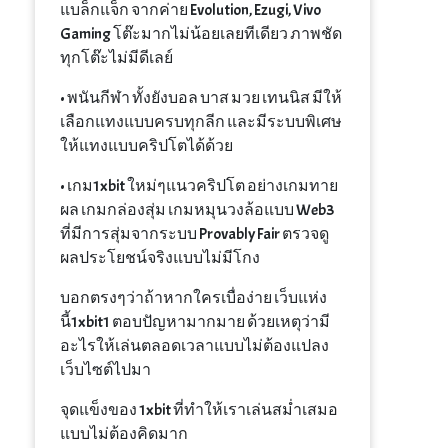
แบล็กแจ็ก จากค่าย Evolution, Ezugi, Vivo
Gaming โต๊ะมากไม่น้อยเลยทีเดียว ภาพชัด
ทุกโต๊ะไม่มีดีเลย์
• พนันกีฬา ทั้งยังบอล บาส มวย เทนนิส มีให้
เลือกแทงแบบครบทุกลีก และมีระบบพิเศษ
ให้แทงแบบคริปโตได้ด้วย
• เกม1xbit ใหม่ๆแนวคริปโต อย่างเกมทาย
ผล เกมกล่องสุ่ม เกมหมุนวงล้อแบบ Web3
ที่มีการสุ่มจากระบบ Provably Fair ตรวจดู
ผลประโยชน์จริงแบบไม่มีโกง
บอกตรงๆว่าถ้าหากใครเบื่อง่าย เว็บแห่ง
นี้1xbit1 ตอบปัญหามากมาย ด้วยเหตุว่ามี
อะไรให้เล่นตลอดเวลาแบบไม่ต้องแปลง
เว็บไซต์ไปมา
จุดแข็งของ 1xbit ที่ทำให้เราเล่นสม่ำเสมอ
แบบไม่ต้องคิดมาก