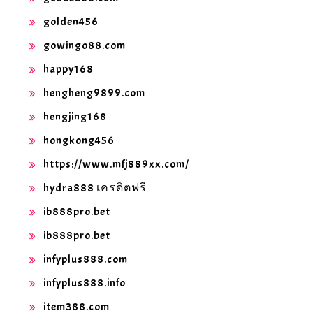
golden456
gowingo88.com
happy168
hengheng9899.com
hengjing168
hongkong456
https://www.mfj889xx.com/
hydra888 เครดิตฟรี
ib888pro.bet
ib888pro.bet
infyplus888.com
infyplus888.info
item388.com