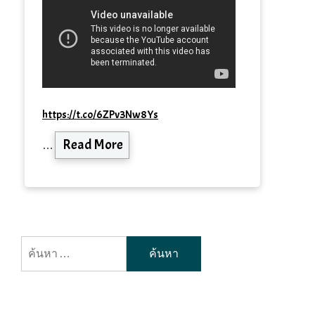
https://t.co/6ZPv3Nw8Ys
Read More
…
ค้นหา
สำหรับ: