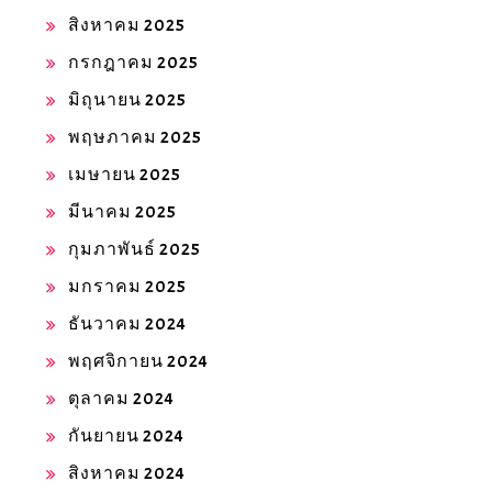
สิงหาคม 2025
กรกฎาคม 2025
มิถุนายน 2025
พฤษภาคม 2025
เมษายน 2025
มีนาคม 2025
กุมภาพันธ์ 2025
มกราคม 2025
ธันวาคม 2024
พฤศจิกายน 2024
ตุลาคม 2024
กันยายน 2024
สิงหาคม 2024