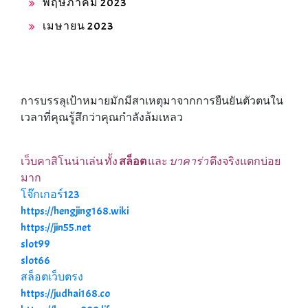
พฤษภาคม 2023
เมษายน 2023
การบรรลุเป้าหมายมักมีสาเหตุมาจากการยืนยันตัวตนใน
เวลาที่คุณรู้สึกว่าคุณกำลังล้มเหลว
เว็บคาสิโนน่าเล่น ทั้ง
สล็อต
และ
บาคาร่า
ตึงจริงแตกบ่อย
มาก
โจ๊กเกอร์123
https://hengjing168.wiki
https://jin55.net
slot99
slot66
สล็อตเว็บตรง
https://judhai168.co