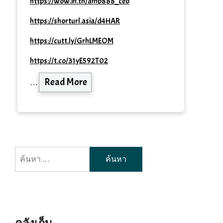
https://wow.in.th/amb888_ceo
https://shorturl.asia/d4HAR
https://cutt.ly/GrhLMEOM
https://t.co/31yE592T02
Read More
…
ค้นหา
สำหรับ: