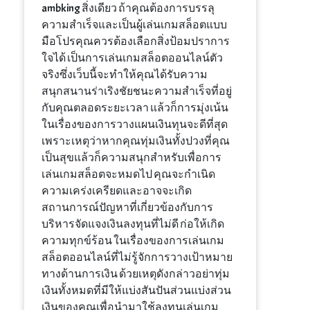
ambking สิ่งเดียว ถ้าคุณต้องการบรรลุ
ความสำเร็จและเป็นผู้เล่นเกมสล็อตแบบ
มือโปรคุณควรต้องเลือกสิ่งป้อมปราการ
ใจได้ เป็นการเล่นเกมสล็อตออนไลน์ตัว
จริงซึ่งเว็บนี้จะทำให้คุณได้รับความ
สนุกสนานร่าเริงชัยชนะความสำเร็จที่อยู่
กับคุณตลอดระยะเวลา แล้วก็การมุ่งเน้น
ในเรื่องของการวางแผนเงินทุนจะดีที่สุด
เพราะเหตุว่าหากคุณทุ่มเงินทั้งปวงที่คุณ
เป็นสุขแล้วก็ความสนุกสำหรับเพื่อการ
เล่นเกมสล็อตจะหมดไป คุณจะกำเนิด
ความเคร่งเครียดและอาจจะเกิด
สถานการณ์ปัญหาที่เกี่ยวข้องกับการ
บริหารจัดแจงเงินลงทุนที่ไม่ดี ก่อให้เกิด
ความทุกข์ร้อน ในเรื่องของการเล่นเกม
สล็อตออนไลน์ที่ไม่รู้จักการวางเป้าหมาย
ทางด้านการเงิน ด้วยเหตุดังกล่าวอย่าทุ่ม
เงินทั้งหมดที่มีให้แบ่งสันปันส่วนแบ่งส่วน
เงินของคุณเพื่อนำมาใช้ลงทุนเล่นเกม