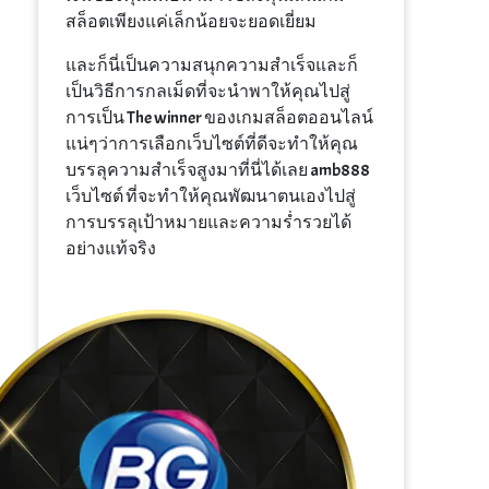
สล็อตเพียงแค่เล็กน้อยจะยอดเยี่ยม
และก็นี่เป็นความสนุกความสำเร็จและก็
เป็นวิธีการกลเม็ดที่จะนำพาให้คุณไปสู่
การเป็น The winner ของเกมสล็อตออนไลน์
แน่ๆว่าการเลือกเว็บไซต์ที่ดีจะทำให้คุณ
บรรลุความสำเร็จสูงมาที่นี่ได้เลย amb888
เว็บไซต์ ที่จะทำให้คุณพัฒนาตนเองไปสู่
การบรรลุเป้าหมายและความร่ำรวยได้
อย่างแท้จริง