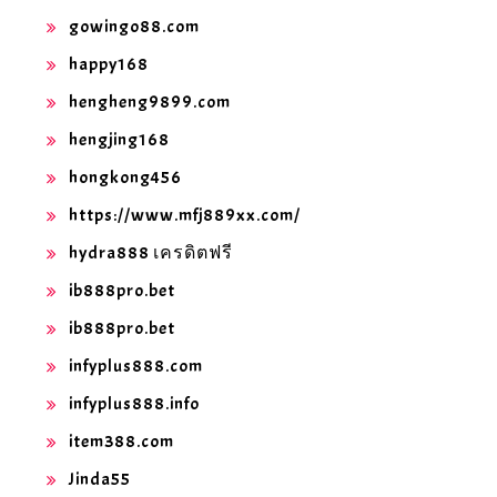
gowingo88.com
happy168
hengheng9899.com
hengjing168
hongkong456
https://www.mfj889xx.com/
hydra888 เครดิตฟรี
ib888pro.bet
ib888pro.bet
infyplus888.com
infyplus888.info
item388.com
Jinda55