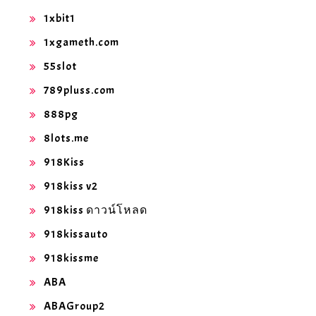
1xbit1
1xgameth.com
55slot
789pluss.com
888pg
8lots.me
918Kiss
918kiss v2
918kiss ดาวน์โหลด
918kissauto
918kissme
ABA
ABAGroup2