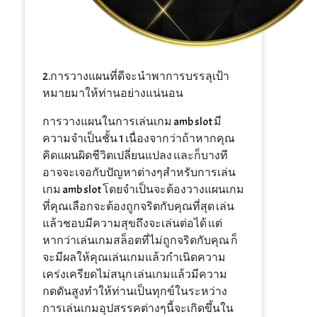
2.การวางแผนที่ดีจะนำพาการบรรลุเป้า
หมายมาให้ท่านอย่างแน่นอน
การวางแผนในการเล่นเกม amb slot มี
ความจำเป็นชั้น 1 เนื่องจากว่าถ้าหากคุณ
คิดแผนผิดชีวิตเปลี่ยนแปลง และก็บางที
อาจจะเจอกับปัญหาต่างๆสำหรับการเล่น
เกม amb slot โดยจำเป็นจะต้องวางแผนเกม
ที่คุณเลือกจะต้องถูกจริตกับคุณที่สุด เล่น
แล้วชอบมีความสุขถึงจะเล่นต่อได้ แต่
หากว่าเล่นเกมสล็อตที่ไม่ถูกจริตกับคุณ ก็
จะมีผลให้คุณเล่นเกมแล้วกำเนิดความ
เคร่งเครียดไม่สนุก เล่นเกมแล้วมีความ
กดดันสูงทำให้ท่านเป็นทุกข์ในระหว่าง
การเล่นเกมอุปสรรคต่างๆนี้จะเกิดขึ้นใน