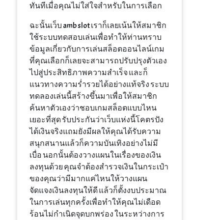
ทันทีเมื่อคุณไม่ใส่ใจสำหรับในการเลือก
ฉะนั้นเว็บ amb slot เราก็เลยเน้นให้สมาชิก
ใช้ระบบทดสอบเล่นเพื่อทำให้ท่านทราบ
ข้อมูลเกี่ยวกับการเล่นสล็อตออนไลน์เกม
ที่คุณเลือกก็เลยจะสามารถปรับปรุงตัวเอง
ไปสู่ประสิทธิภาพความสำเร็จ และก็
แนวทางความร่ำรวยได้อย่างแท้จริง ระบบ
ทดลองเล่นนี้สร้างขึ้นมาเพื่อให้สมาชิก
ค้นหาตัวเองว่าชอบเกมสล็อตแบบไหน
เยอะที่สุด รับประกันว่าเว็บแห่งนี้โคตรปัง
ได้เงินจริงแถมยังมีผลให้คุณได้รับความ
สนุกสนานแล้วก็ความบันเทิงอย่างไม่มี
เบื่อ นอกนั้นต้องวางแผนในเรื่องของเงิน
ลงทุนด้วย คุณจำต้องสำรวจเงินในกระเป๋า
ของคุณว่ามีมากแค่ไหนให้วางแผน
จัดแจงเงินลงทุนให้ดี แล้วก็ตั้งงบประมาณ
ในการเล่นทุกครั้งเพื่อทำให้คุณไม่เดือด
ร้อนไม่กำเนิดจุดบกพร่อง ในระหว่างการ