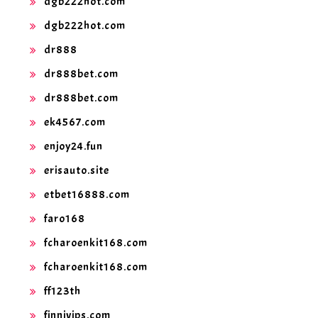
dgb222hot.com
dgb222hot.com
dr888
dr888bet.com
dr888bet.com
ek4567.com
enjoy24.fun
erisauto.site
etbet16888.com
faro168
fcharoenkit168.com
fcharoenkit168.com
ff123th
finnivips.com