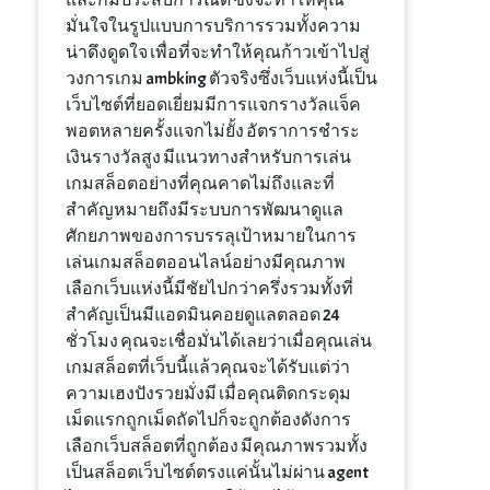
และก็มีประสบการณ์ดี ซึ่งจะทำให้คุณ
มั่นใจในรูปแบบการบริการรวมทั้งความ
น่าดึงดูดใจ เพื่อที่จะทำให้คุณก้าวเข้าไปสู่
วงการเกม ambking ตัวจริงซึ่งเว็บแห่งนี้เป็น
เว็บไซต์ที่ยอดเยี่ยมมีการแจกรางวัลแจ็ค
พอตหลายครั้งแจกไม่ยั้ง อัตราการชำระ
เงินรางวัลสูง มีแนวทางสำหรับการเล่น
เกมสล็อตอย่างที่คุณคาดไม่ถึงและที่
สำคัญหมายถึงมีระบบการพัฒนาดูแล
ศักยภาพของการบรรลุเป้าหมายในการ
เล่นเกมสล็อตออนไลน์อย่างมีคุณภาพ
เลือกเว็บแห่งนี้มีชัยไปกว่าครึ่งรวมทั้งที่
สำคัญเป็นมีแอดมินคอยดูแลตลอด 24
ชั่วโมง คุณจะเชื่อมั่นได้เลยว่าเมื่อคุณเล่น
เกมสล็อตที่เว็บนี้แล้วคุณจะได้รับแต่ว่า
ความเฮงปังรวยมั่งมี เมื่อคุณติดกระดุม
เม็ดแรกถูกเม็ดถัดไปก็จะถูกต้องดังการ
เลือกเว็บสล็อตที่ถูกต้อง มีคุณภาพรวมทั้ง
เป็นสล็อตเว็บไซต์ตรงแค่นั้นไม่ผ่าน agent