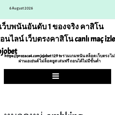
Skip
6 August 2026
to
content
เว็บพนันอันดับ 1 ของจริง คาสิโน
อนไลน์ เว็บตรงคาสิโน canlı maç izle
ojobet
https://prozaca4.com jojobet 129 tv รวมเกมพนัน สล็อต เว็บตรง ไม่
ผ่านเอเย่นต์ ไม่ล็อคยูส เล่นฟรี ถอนได้ไม่มีขั้นต่ำ