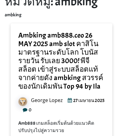
หมวดหมู่:
ambking
ambking
Ambking amb888.ceo 26
MAY 2025 amb slot คาสิโน
มาตรฐานระดับโลก โบนัส
รายวัน รับเลย 3000! พีจี
สล็อต เข้าสู่ระบบสล็อตแท้
จากค่ายดัง ambking สวรรค์
ของนักเดิมพัน Top 94 by Ila
George Lopez
27 เมษายน 2025
0
Amb888 เกมสล็อตเริ่มต้นด้วยแนวคิด
ปรับปรุงไปสู่ความรวย