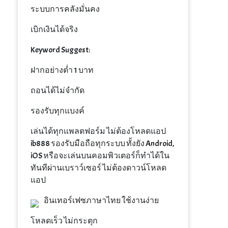
ระบบการคลังมั่นคง
เบิกเงินได้จริง
Keyword Suggest:
ฝากอย่างต่ำ 1 บาท
ถอนได้ไม่จำกัด
รองรับทุกแบงค์
เล่นได้ทุกแพลตฟอร์ม ไม่ต้องโหลดแอป
ib888 รองรับมือถือทุกระบบ ทั้งยัง Android,
iOS หรือจะเล่นบนคอมพิวเตอร์ก็ทำได้ใน
ทันทีผ่านเบราว์เซอร์ ไม่ต้องดาวน์โหลด
แอป
อินเทอร์เฟซภาษาไทย ใช้งานง่าย
โหลดเร็ว ไม่กระตุก