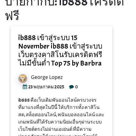
ป้ายกำกับ:
ib888 เครดิต
ฟรี
ib888 เข้าสู่ระบบ 15
November ib888 เข้าสู่ระบบ
เว็บตรงคาสิโนรับเครดิตฟรี
ไม่มีขั้นต่ำ Top 75 by Barbra
George Lopez
0
23 พฤษภาคม 2025
ib888 คือเว็บเดิมพันออนไลน์ครบวงจร
ที่มาแรงที่สุดในปีนี้ ให้บริการทั้ง คาสิโน
สด, สล็อตออนไลน์, พนันบอลออนไลน์ และ
เกมพนันที่ได้รับความนิยมอื่นๆผ่านระบบ
เว็บไซต์ตรงไม่ผ่านเอเย่นต์ ที่มีความ