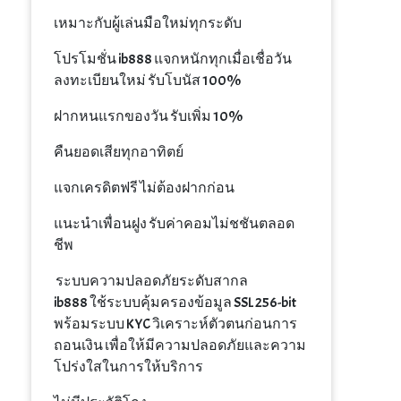
เหมาะกับผู้เล่นมือใหม่ทุกระดับ
โปรโมชั่น ib888 แจกหนักทุกเมื่อเชื่อวัน
ลงทะเบียนใหม่ รับโบนัส 100%
ฝากหนแรกของวัน รับเพิ่ม 10%
คืนยอดเสียทุกอาทิตย์
แจกเครดิตฟรี ไม่ต้องฝากก่อน
แนะนำเพื่อนฝูง รับค่าคอมไม่ชชันตลอด
ชีพ
️ ระบบความปลอดภัยระดับสากล
ib888 ใช้ระบบคุ้มครองข้อมูล SSL 256-bit
พร้อมระบบ KYC วิเคราะห์ตัวตนก่อนการ
ถอนเงิน เพื่อให้มีความปลอดภัยและความ
โปร่งใสในการให้บริการ