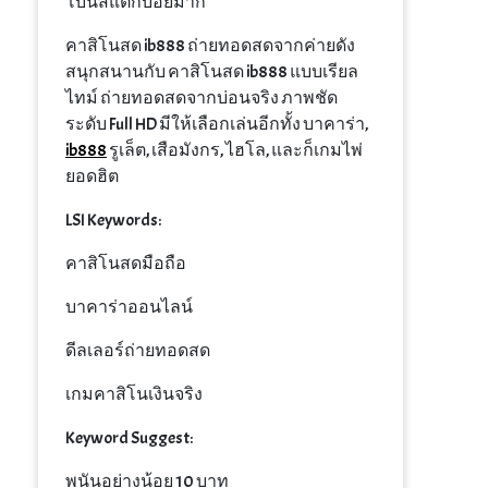
โบนัสแตกบ่อยมาก
คาสิโนสด ib888 ถ่ายทอดสดจากค่ายดัง
สนุกสนานกับ คาสิโนสด ib888 แบบเรียล
ไทม์ ถ่ายทอดสดจากบ่อนจริง ภาพชัด
ระดับ Full HD มีให้เลือกเล่นอีกทั้ง บาคาร่า,
ib888
รูเล็ต, เสือมังกร, ไฮโล, และก็เกมไพ่
ยอดฮิต
LSI Keywords:
คาสิโนสดมือถือ
บาคาร่าออนไลน์
ดีลเลอร์ถ่ายทอดสด
เกมคาสิโนเงินจริง
Keyword Suggest:
พนันอย่างน้อย 10 บาท