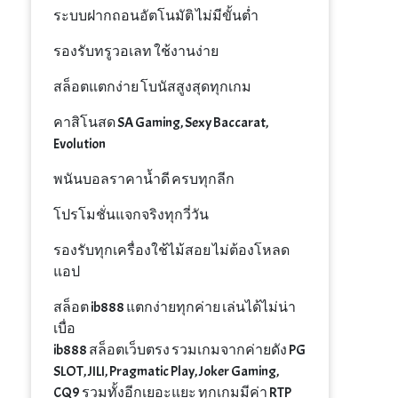
ระบบฝากถอนอัตโนมัติ ไม่มีขั้นต่ำ
รองรับทรูวอเลท ใช้งานง่าย
สล็อตแตกง่าย โบนัสสูงสุดทุกเกม
คาสิโนสด SA Gaming, Sexy Baccarat,
Evolution
พนันบอลราคาน้ำดี ครบทุกลีก
โปรโมชั่นแจกจริงทุกวี่วัน
รองรับทุกเครื่องใช้ไม้สอย ไม่ต้องโหลด
แอป
สล็อต ib888 แตกง่ายทุกค่าย เล่นได้ไม่น่า
เบื่อ
ib888 สล็อตเว็บตรง รวมเกมจากค่ายดัง PG
SLOT, JILI, Pragmatic Play, Joker Gaming,
CQ9 รวมทั้งอีกเยอะแยะ ทุกเกมมีค่า RTP