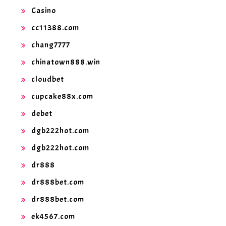
Casino
cc11388.com
chang7777
chinatown888.win
cloudbet
cupcake88x.com
debet
dgb222hot.com
dgb222hot.com
dr888
dr888bet.com
dr888bet.com
ek4567.com