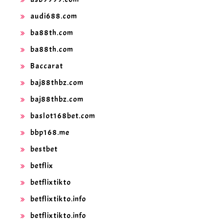
audi688.com
ba88th.com
ba88th.com
Baccarat
baj88thbz.com
baj88thbz.com
baslot168bet.com
bbp168.me
bestbet
betflix
betflixtikto
betflixtikto.info
betflixtikto.info