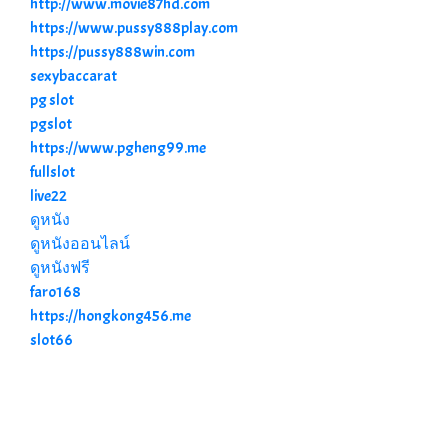
http://www.movie87hd.com
https://www.pussy888play.com
https://pussy888win.com
sexybaccarat
pg slot
pgslot
https://www.pgheng99.me
fullslot
live22
ดูหนัง
ดูหนังออนไลน์
ดูหนังฟรี
faro168
https://hongkong456.me
slot66