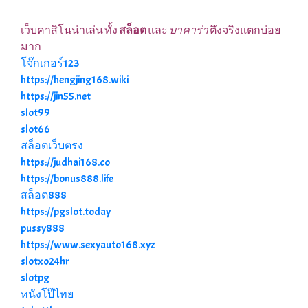
เว็บคาสิโนน่าเล่น ทั้ง
สล็อต
และ
บาคาร่า
ตึงจริงแตกบ่อย
มาก
โจ๊กเกอร์123
https://hengjing168.wiki
https://jin55.net
slot99
slot66
สล็อตเว็บตรง
https://judhai168.co
https://bonus888.life
สล็อต888
https://pgslot.today
pussy888
https://www.sexyauto168.xyz
slotxo24hr
slotpg
หนังโป๊ไทย