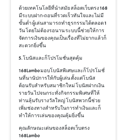
ด้วยเทคโนโลยีที่นำสมัย สล็อตเว็บตรง 168
มีระบบฝาก-ถอนที่รวดเร็วทันใจและไม่มี
ขั้นต่ำ ผู้เล่นสามารถทำธุรกรรมได้ตลอด 1
วัน โดยไม่ต้องรอนาน ระบบนี้ช่วยให้การ
จัดการเงินของคุณเป็นเรื่องที่ไม่ยากแล้วก็
สะดวกยิ่งขึ้น
5. โบนัสและก็โปรโมชั่นสุดคุ้ม
168Lambo มอบโบนัสพิเศษและก็โปรโมชั่
นที่นานัปการให้กับผู้เล่น ตั้งแต่โบนัส
ต้อนรับสำหรับสมาชิกใหม่ โบนัสฝากเงิน
รายวัน ไปจนกระทั่งกิจกรรมพิเศษที่ให้
ท่านลุ้นรับรางวัลใหญ่ โบนัสพวกนี้ช่วย
เพิ่มช่องทางสำหรับในการทำเงินและก็
ทำให้การเล่นของคุณคุ้มยิ่งขึ้น
คุณลักษณะเด่นของสล็อตเว็บตรง
168Lambo