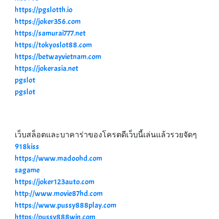
https://pgslotth.io
https://joker356.com
https://samurai777.net
https://tokyoslot88.com
https://betwayvietnam.com
https://jokerasia.net
pgslot
pgslot
เว็บสล็อตและบาคาร่าของโครตดีเว็บนี้เล่นแล้วรวยจัดๆ
918kiss
https://www.madoohd.com
sagame
https://joker123auto.com
http://www.movie87hd.com
https://www.pussy888play.com
https://pussy888win.com