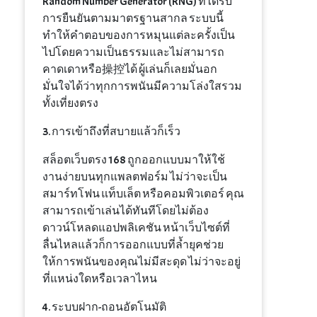
Random Number Generator (RNG) ที่ได้รับ
การยืนยันตามมาตรฐานสากล ระบบนี้
ทำให้คำตอบของการหมุนแต่ละครั้งเป็น
ไปโดยความเป็นธรรมและไม่สามารถ
คาดเดาหรือ操控ได้ ผู้เล่นก็เลยมั่นอก
มั่นใจได้ว่าทุกการพนันมีความโล่งใสรวม
ทั้งเที่ยงตรง
3. การเข้าถึงที่สบายแล้วก็เร็ว
สล็อตเว็บตรง 168 ถูกออกแบบมาให้ใช้
งานง่ายบนทุกแพลตฟอร์ม ไม่ว่าจะเป็น
สมาร์ทโฟน แท็บเล็ต หรือคอมพิวเตอร์ คุณ
สามารถเข้าเล่นได้ทันทีโดยไม่ต้อง
ดาวน์โหลดแอปพลิเคชัน หน้าเว็บไซต์ที่
ลื่นไหลแล้วก็การออกแบบที่ล้ำยุคช่วย
ให้การพนันของคุณไม่มีสะดุด ไม่ว่าจะอยู่
ที่แหน่งใดหรือเวลาไหน
4. ระบบฝาก-ถอนอัตโนมัติ