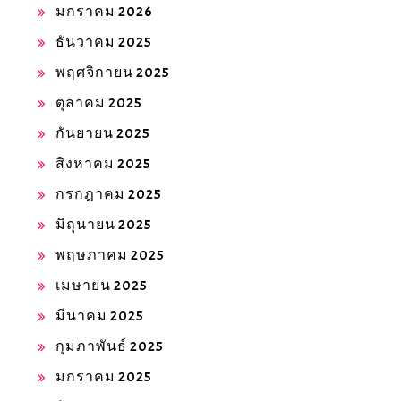
มกราคม 2026
ธันวาคม 2025
พฤศจิกายน 2025
ตุลาคม 2025
กันยายน 2025
สิงหาคม 2025
กรกฎาคม 2025
มิถุนายน 2025
พฤษภาคม 2025
เมษายน 2025
มีนาคม 2025
กุมภาพันธ์ 2025
มกราคม 2025