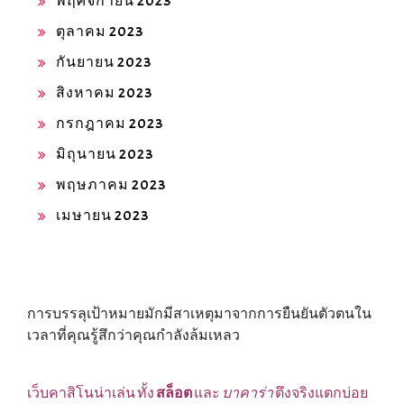
พฤศจิกายน 2023
ตุลาคม 2023
กันยายน 2023
สิงหาคม 2023
กรกฎาคม 2023
มิถุนายน 2023
พฤษภาคม 2023
เมษายน 2023
การบรรลุเป้าหมายมักมีสาเหตุมาจากการยืนยันตัวตนใน
เวลาที่คุณรู้สึกว่าคุณกำลังล้มเหลว
เว็บคาสิโนน่าเล่น ทั้ง
สล็อต
และ
บาคาร่า
ตึงจริงแตกบ่อย