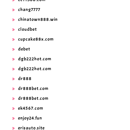
chang7777
chinatown888.win
cloudbet
cupcake88x.com
debet
dgb222hot.com
dgb222hot.com
dr888
dr888bet.com
dr888bet.com
ek4567.com
enjoy24.fun
erisauto.site