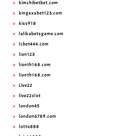
kimchibetbet.com
kingxxxbet123.com
kiss918
lalikabetsgame.com
lcbet444.com
lion123
lionth168.com
lionth168.com
Live22
live22slot
london45
london6789.com
lotto888