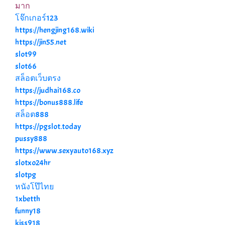
มาก
โจ๊กเกอร์123
https://hengjing168.wiki
https://jin55.net
slot99
slot66
สล็อตเว็บตรง
https://judhai168.co
https://bonus888.life
สล็อต888
https://pgslot.today
pussy888
https://www.sexyauto168.xyz
slotxo24hr
slotpg
หนังโป๊ไทย
1xbetth
funny18
kiss918