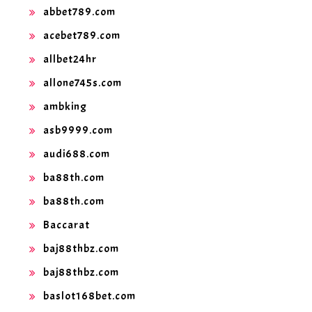
abbet789.com
acebet789.com
allbet24hr
allone745s.com
ambking
asb9999.com
audi688.com
ba88th.com
ba88th.com
Baccarat
baj88thbz.com
baj88thbz.com
baslot168bet.com