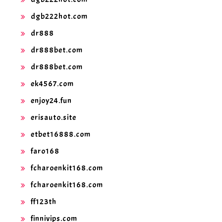
dgb222hot.com
dr888
dr888bet.com
dr888bet.com
ek4567.com
enjoy24.fun
erisauto.site
etbet16888.com
faro168
fcharoenkit168.com
fcharoenkit168.com
ff123th
finnivips.com