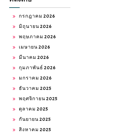
กรกฎาคม 2026
มิถุนายน 2026
พฤษภาคม 2026
เมษายน 2026
มีนาคม 2026
กุมภาพันธ์ 2026
มกราคม 2026
ธันวาคม 2025
พฤศจิกายน 2025
ตุลาคม 2025
กันยายน 2025
สิงหาคม 2025