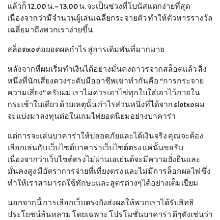
แล้วก็ 12.00 น. – 13.00 น. จะเป็นช่วงที่โบนัสแตกง่ายที่สุด
เนื่องจากว่ามีจำนวนผู้เล่นเฉลี่ยกระจายตัว ทำให้ตัวหารรางวัล
เฉลี่ยมาถึงพวกเราง่ายขึ้น
สล็อตxo ต่อยอดผลกำไร สู่การเดิมพันที่มากมาย
หลังจากที่ผมเริ่มทำเงินได้อย่างมั่นคงถาวรจากสล็อตแล้ว สิ่ง
หนึ่งที่นักเสี่ยงดวงระดับมืออาชีพเขาทำกันคือ “การกระจาย
ความเสี่ยง” ครับผม เราไม่ควรเอาไข่ทุกใบใส่เอาไว้ภายใน
กระเช้าใบเดียว ด้วยเหตุนั้น กำไรส่วนหนึ่งที่ได้จาก slotxo ผม
จะแบ่งมาลงทุนต่อในเกมไพ่ยอดนิยมอย่างบาคาร่า
แต่การจะเล่นบาคาร่าให้ปลอดภัยและได้เงินจริง คุณจะต้อง
เลือกเล่นกับ เว็บไซต์บาคาร่าเว็บไซต์ตรง แค่นั้นขอรับ
เนื่องจากว่าเว็บไซต์ตรงไม่ผ่านเอเย่นต์จะมีความยั่งยืนและ
มั่นคงสูง มีอัตราการจ่ายที่เที่ยงตรง และไม่มีการล็อกผลไพ่ ซึ่ง
ทำให้เราสามารถใช้ทักษะและสูตรต่างๆได้อย่างเต็มเปี่ยม
นอกจากนี้ การเลือกเว็บตรงยังส่งผลให้พวกเราได้รับสิทธิ
ประโยชน์ล้นหลาม โดยเฉพาะ โปรโมชั่นบาคาร่า ดีๆดังเช่นว่า