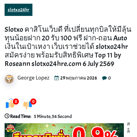
slotxo24hr
Slotxo คาสิโนเว็บดี ที่เปลี่ยนทุกบิลให้มีลุ้น
ทุนน้อยฝาก 20 รับ 100 ฟรี ฝาก-ถอน Auto
เงินในเป๋าเหงา เว็บเราช่วยได้ slotxo24hr
สมัครง่าย พร้อมรับสิทธิพิเศษ Top 11 by
Roseann slotxo24hre.com 6 July 2569
George Lopez
0
29 พฤษภาคม 2026
0
0
Read Time:
5 Minute, 54 Second
ส
ล็