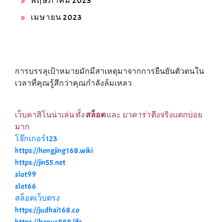
พฤษภาคม 2023
เมษายน 2023
การบรรลุเป้าหมายมักมีสาเหตุมาจากการยืนยันตัวตนใน
เวลาที่คุณรู้สึกว่าคุณกำลังล้มเหลว
เว็บคาสิโนน่าเล่น ทั้ง
สล็อต
และ
บาคาร่า
ตึงจริงแตกบ่อย
มาก
โจ๊กเกอร์123
https://hengjing168.wiki
https://jin55.net
slot99
slot66
สล็อตเว็บตรง
https://judhai168.co