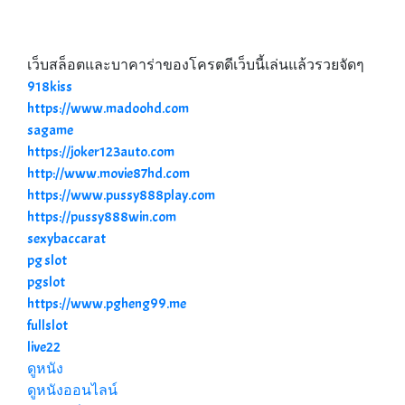
เว็บสล็อตและบาคาร่าของโครตดีเว็บนี้เล่นแล้วรวยจัดๆ
918kiss
https://www.madoohd.com
sagame
https://joker123auto.com
http://www.movie87hd.com
https://www.pussy888play.com
https://pussy888win.com
sexybaccarat
pg slot
pgslot
https://www.pgheng99.me
fullslot
live22
ดูหนัง
ดูหนังออนไลน์