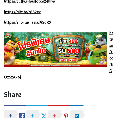
https://cutly.info/slotxo24hr-e
https://bitt.to/r882ev
https://shorturl.asia/ASqRX
ht
tp
s:/
/t.
co
/3
C
OzSzAk6j
Share