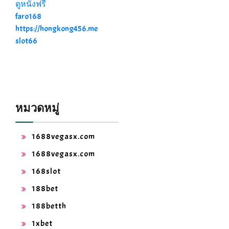
ดูหนังฟรี
faro168
https://hongkong456.me
slot66
หมวดหมู่
1688vegasx.com
1688vegasx.com
168slot
188bet
188betth
1xbet