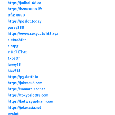
https://judhai168.co
https://bonus888.life
สล็อต888
https://pgslot.today
pussy888
https://www.sexyauto168.xyz
slotxo24hr
slotpg
หนังโป๊ไทย
1xbetth
funny18
kiss918
https://pgslotth.io
https://joker356.com
https://samurai777.net
https://tokyoslot88.com
https://betwayvietnam.com
https://jokerasia.net
pgslot