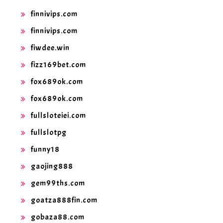
finnivips.com
finnivips.com
fiwdee.win
fizz169bet.com
fox689ok.com
fox689ok.com
fullsloteiei.com
fullslotpg
funny18
gaojing888
gem99ths.com
goatza888fin.com
gobaza88.com