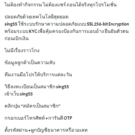
ไม่ต้องทำกิจกรรม ไม่ต้องแชร์ ถอนได้จริงทุกโปรโมชั่น
ปลอดภัยด้วยเทคโนโลยีสุดยอด
sing55 ใช้ระบบรักษาความปลอดภัยแบบ SSL 256-bit Encryption
พร้อมระบบ KYC เพื่อคุ้มครองป้องกันการแอบอ้าง ยืนยันตัวตน
ก่อนเบิกเงิน
ไม่มีเรื่องราวโกง
ข้อมูลลูกค้าเป็นความลับ
ทีมงานมือโปรให้บริการแต่ละวัน
วิธีลงทะเบียนเป็นสมาชิก sing55
เข้าเว็บ sing55
คลิกปุ่ม “สมัครเป็นสมาชิก”
กรอกเบอร์โทรศัพท์ + การันตี OTP
ตั้งรหัสผ่าน + ผูกบัญชีธนาคารหรือวอเลท