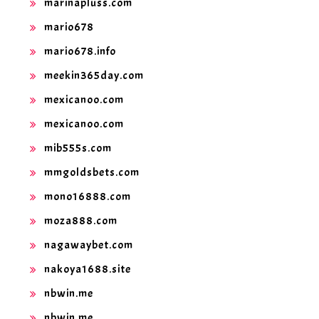
marinapluss.com
mario678
mario678.info
meekin365day.com
mexicanoo.com
mexicanoo.com
mib555s.com
mmgoldsbets.com
mono16888.com
moza888.com
nagawaybet.com
nakoya1688.site
nbwin.me
nbwin.me