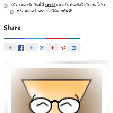
สมัครสมาชิกวันนี้ที่
sing55
แล้วเริ่มบันเทิงใจกับเกมโปรด
พร้อมฝ่าสร้างรายได้ได้เลยทันที!
Share