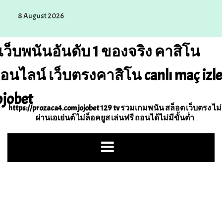
Skip
8 August 2026
to
content
เว็บพนันอันดับ 1 ของจริง คาสิโน
อนไลน์ เว็บตรงคาสิโน canlı maç izle
ojobet
https://prozaca4.com jojobet 129 tv รวมเกมพนัน สล็อต เว็บตรง ไม่
ผ่านเอเย่นต์ ไม่ล็อคยูส เล่นฟรี ถอนได้ไม่มีขั้นต่ำ