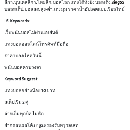
ลีกา, บุนเดสลีกา, ไทยลีก, บอลโลก แทงได้ทั้งยัง บอลเต็ง,
sing55
บอลสเต็ป, บอลสด, สูง-ต่ำ, เตะมุม ราคาน้ำอัปเดตแบบเรียลไทม์
LSI Keywords:
เว็บพนันบอลไม่ผ่านเอเย่นต์
แทงบอลออนไลน์โทรศัพท์มือถือ
ราคาบอลไหลวันนี้
พนันบอลครบวงจร
Keyword Suggest:
แทงบอลอย่างน้อย 10 บาท
สเต็ปเริ่ม 2 คู่
จ่ายเต็มทุกบิล ไม่หัก
ฝากถอนออโต้ sing55 รองรับทรูวอเลท