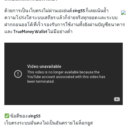
ด้วยการเป็น เว็บตรงไม่ผ่านเอเย่นต์ sing55 ก็เลยเน้นย้ำ
ความโปร่งใส ระบบเสถียร แล้วก็จ่ายจริงทุกยอด และระบบ
ฝากถอนออโต้ ที่เร็ว รองรับการใช้งานทั้งยังผ่านบัญชีธนาคาร
และ TrueMoney Wallet ไม่มีอย่างต่ำ
ข้อดีของ sing55
เว็บตรงระบบมั่นคง ไม่เป็นอันตราย ไม่ล็อกยูส