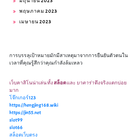
มิถุนายน 2023
พฤษภาคม 2023
เมษายน 2023
การบรรลุเป้าหมายมักมีสาเหตุมาจากการยืนยันตัวตนใน
เวลาที่คุณรู้สึกว่าคุณกำลังล้มเหลว
เว็บคาสิโนน่าเล่น ทั้ง
สล็อต
และ
บาคาร่า
ตึงจริงแตกบ่อย
มาก
โจ๊กเกอร์123
https://hengjing168.wiki
https://jin55.net
slot99
slot66
สล็อตเว็บตรง