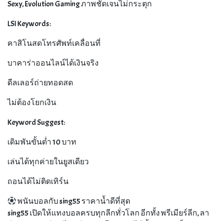
Sexy, Evolution Gaming ภาพชัดเจนไม่กระตุก
LSI Keywords:
คาสิโนสดโทรศัพท์เคลื่อนที่
บาคาร่าออนไลน์ได้เงินจริง
ดีลเลอร์ถ่ายทอดสด
ไม่ต้องโยกเงิน
Keyword Suggest:
เดิมพันขั้นต่ำ 10 บาท
เล่นได้ทุกค่ายในยูสเดียว
ถอนได้ไม่ติดเทิร์น
พนันบอลกับ sing55 ราคาน้ำดีที่สุด
sing55 เปิดให้แทงบอลครบทุกลีกทั่วโลก อีกทั้ง พรีเมียร์ลีก, ลา