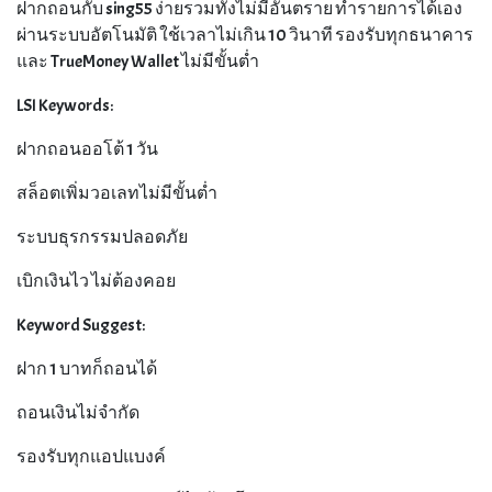
ฝากถอนกับ sing55 ง่ายรวมทั้งไม่มีอันตราย ทำรายการได้เอง
ผ่านระบบอัตโนมัติ ใช้เวลาไม่เกิน 10 วินาที รองรับทุกธนาคาร
และ TrueMoney Wallet ไม่มีขั้นต่ำ
LSI Keywords:
ฝากถอนออโต้ 1 วัน
สล็อตเพิ่มวอเลทไม่มีขั้นต่ำ
ระบบธุรกรรมปลอดภัย
เบิกเงินไว ไม่ต้องคอย
Keyword Suggest:
ฝาก 1 บาทก็ถอนได้
ถอนเงินไม่จำกัด
รองรับทุกแอปแบงค์