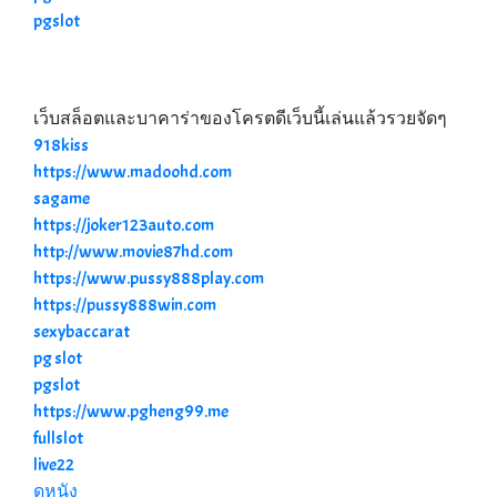
pgslot
เว็บสล็อตและบาคาร่าของโครตดีเว็บนี้เล่นแล้วรวยจัดๆ
918kiss
https://www.madoohd.com
sagame
https://joker123auto.com
http://www.movie87hd.com
https://www.pussy888play.com
https://pussy888win.com
sexybaccarat
pg slot
pgslot
https://www.pgheng99.me
fullslot
live22
ดูหนัง