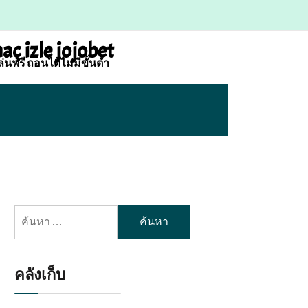
 izle jojobet
ล่นฟรี ถอนได้ไม่มีขั้นต่ำ
ค้นหา
สำหรับ:
คลังเก็บ