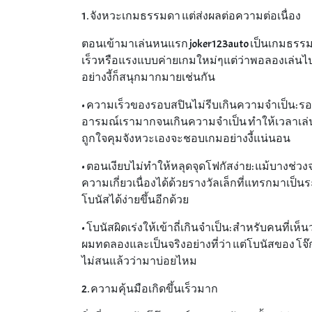
1. จังหวะเกมธรรมดา แต่ส่งผลต่อความต่อเนื่อง
ตอนเข้ามาเล่นหนแรก joker123auto เป็นเกมธรรมด
เร็วหรือแรงแบบค่ายเกมใหม่ๆแต่ว่าพอลองเล่นไปส
อย่างงี้ก็สนุกมากมายเช่นกัน
• ความเร็วของรอบสปินไม่รีบเกินความจำเป็น: รอ
อารมณ์เรามากจนเกินความจำเป็น ทำให้เวลาเล่
ถูกใจคุมจังหวะเองจะชอบเกมอย่างงี้แน่นอน
• ตอนเงียบไม่ทำให้หลุดจุดโฟกัสง่าย: แม้บางช่วง
ความเกี่ยวเนื่องได้ด้วยรางวัลเล็กที่แทรกมาเป็น
โบนัสได้ง่ายขึ้นอีกด้วย
• โบนัสผิดเร่งให้เข้าถี่เกินจำเป็น: สำหรับคนที่
ผมทดลองและเป็นจริงอย่างที่ว่า แต่โบนัสของ โจ๊
ไม่สนแล้วว่ามาบ่อยไหม
2. ความคุ้นมือเกิดขึ้นเร็วมาก