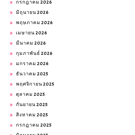
กรกฎาคม 2026
มิถุนายน 2026
พฤษภาคม 2026
เมษายน 2026
มีนาคม 2026
กุมภาพันธ์ 2026
มกราคม 2026
ธันวาคม 2025
พฤศจิกายน 2025
ตุลาคม 2025
กันยายน 2025
สิงหาคม 2025
กรกฎาคม 2025