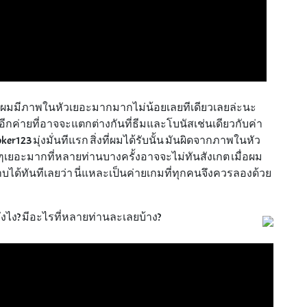
ก ผมมีภาพในหัวเยอะมากมากไม่น้อยเลยทีเดียวเลยล่ะนะ
ีกค่ายที่อาจจะแตกต่างกันที่ธีมและโบนัสเช่นเดียวกับค่า
r123 มุ่งมั่นทีแรก สิ่งที่ผมได้รับนั้น มันผิดจากภาพในหัว
เยอะมากที่หลายท่านบางครั้งอาจจะไม่ทันสังเกต เมื่อผม
าบได้ทันทีเลยว่า นี่แหละเป็นค่ายเกมที่ทุกคนจึงควรลองด้วย
ยังไง? มีอะไรที่หลายท่านละเลยบ้าง?