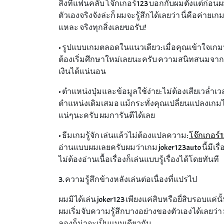
สิ่งที่แฟนคลับ โจ๊กเกอร์123 บอกกับผมตั้งแต่ก่
ตัวเองจริงจังล่ะก็ ผมจะรู้สึกได้เลยว่า นี่คือค่ายเ
แหละ จริงทุกสิ่งเลยขอรับ!
• รูปแบบเกมตลอดในแนวเดียว: เมื่อคุณเข้าใจเกมหน
ต้องเริ่มศึกษาใหม่เลยนะครับ ความสนิทสนมจากร
เงินได้แน่นอน
• ตำแหน่งปุ่มและข้อมูลใช้ง่าย: ไม่ต้องเสียเวล่ำ
ตำแหน่งเดิมเสมอ แม้กระทั่งคุณเปลี่ยนแปลงเกม
แน่ๆนะครับ ผมการันตีได้เลย
• ธีมเกมรู้จัก เล่นแล้วไม่ต้องแปลความ:
โจ๊กเกอร์
อ่านแบบผมเลยครับผมว่าเกม joker123auto นี้มีเรื
ไม่ต้องอ่านเนื้อเรื่องก็เล่นแบบรู้เรื่องได้โดยทันที
3. ความรู้สึกข้างหลังเล่นต่อเนื่องที่แปรไป
ผมมิได้เล่น joker123 เพียงแค่สิบหรือยี่สิบรอบแค่
ผมเริ่มจับความรู้สึกบางอย่างของตัวเองได้เลย
ลองก็น่าจะเป็นแบบเดียวกัน