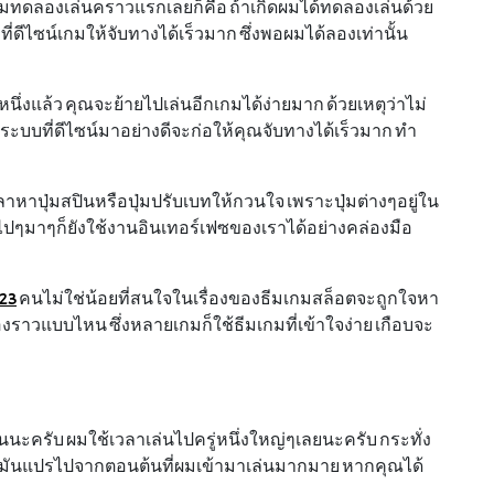
อนผมทดลองเล่นคราวแรกเลยก็คือ ถ้าเกิดผมได้ทดลองเล่นด้วย
กมที่ดีไซน์เกมให้จับทางได้เร็วมาก ซึ่งพอผมได้ลองเท่านั้น
ึ่งแล้ว คุณจะย้ายไปเล่นอีกเกมได้ง่ายมาก ด้วยเหตุว่าไม่
ะบบที่ดีไซน์มาอย่างดีจะก่อให้คุณจับทางได้เร็วมาก ทำ
เวลาหาปุ่มสปินหรือปุ่มปรับเบทให้กวนใจ เพราะปุ่มต่างๆอยู่ใน
ไปๆมาๆก็ยังใช้งานอินเทอร์เฟซของเราได้อย่างคล่องมือ
123
คนไม่ใช่น้อยที่สนใจในเรื่องของธีมเกมสล็อตจะถูกใจหา
่องราวแบบไหน ซึ่งหลายเกมก็ใช้ธีมเกมที่เข้าใจง่าย เกือบจะ
นั้นนะครับ ผมใช้เวลาเล่นไปครู่หนึ่งใหญ่ๆเลยนะครับ กระทั่ง
ว่า มันแปรไปจากตอนต้นที่ผมเข้ามาเล่นมากมาย หากคุณได้