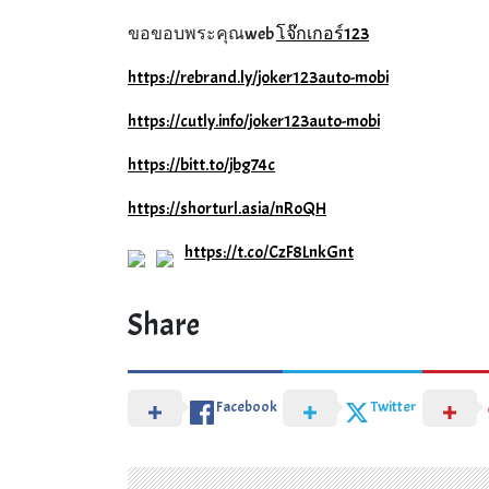
ขอขอบพระคุณweb
โจ๊กเกอร์123
https://rebrand.ly/joker123auto-mobi
https://cutly.info/joker123auto-mobi
https://bitt.to/jbg74c
https://shorturl.asia/nRoQH
https://t.co/CzF8LnkGnt
Share
Facebook
Twitter