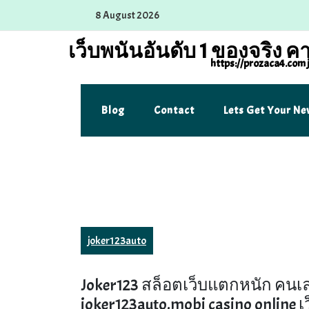
Skip
8 August 2026
to
content
เว็บพนันอันดับ 1 ของจริง คา
https://prozaca4.com 
Blog
Contact
Lets Get Your Ne
joker123auto
Joker123 สล็อตเว็บแตกหนัก คนเล่น
joker123auto.mobi casino online เ