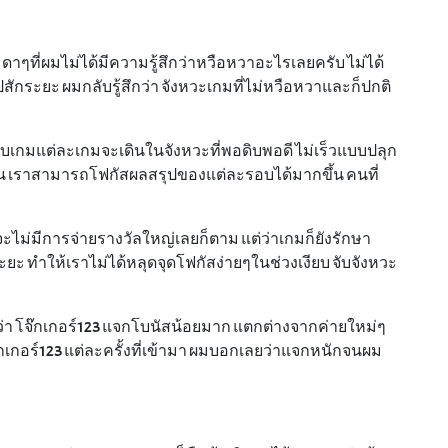
าๆที่ผมไม่ได้มีความรู้สึกว่าหวือหวาอะไรเลยครับ ไม่ได้
ักระยะ ผมกลับรู้สึกว่า จังหวะเกมที่ไม่หวือหวาและก็ปกติ
บเกมแต่ละเกมจะเดินในจังหวะที่พอดิบพอดี ไม่เร็วแบบปลุก
น เราสามารถโฟกัสผลสรุปของแต่ละรอบได้มากขึ้น คนที่
จะไม่มีการจ่ายรางวัลใหญ่เลยก็ตาม แต่ว่าเกมก็ยังรักษา
ระยะ ทำให้เราไม่ได้หลุดจุดโฟกัสง่ายๆในช่วงเงียบ จับจังหวะ
เห็นว่า โจ๊กเกอร์123 แจกโบนัสน้อยมาก แตกต่างจากค่ายใหม่ๆ
กเกอร์123 แต่ละครั้งที่เข้ามา ผมบอกเลยว่าแจกหนักจนผม