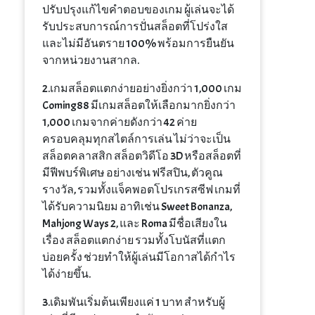
ปรับปรุงแก้ไขคำตอบของเกม ผู้เล่นจะได้
รับประสบการณ์การปั่นสล็อตที่โปร่งใส
และไม่มีอันตราย 100% พร้อมการยืนยัน
จากหน่วยงานสากล.
2.เกมสล็อตแตกง่ายอย่างยิ่งกว่า 1,000 เกม
Coming88 มีเกมสล็อตให้เลือกมากยิ่งกว่า
1,000 เกมจากค่ายดังกว่า 42 ค่าย
ครอบคลุมทุกสไตล์การเล่น ไม่ว่าจะเป็น
สล็อตคลาสสิก สล็อตวิดีโอ 3D หรือสล็อตที่
มีฟีพบร์พิเศษ อย่างเช่น ฟรีสปิน, ตัวคูณ
รางวัล, รวมทั้งแจ็คพอตโปรเกรสซีฟ เกมที่
ได้รับความนิยม อาทิเช่น Sweet Bonanza,
Mahjong Ways 2, และ Roma มีชื่อเสียงใน
เรื่อง สล็อตแตกง่าย รวมทั้งโบนัสที่แตก
บ่อยครั้ง ช่วยทำให้ผู้เล่นมีโอกาสได้กำไร
ได้ง่ายขึ้น.
3.เดิมพันเริ่มต้นเพียงแค่ 1 บาท สำหรับผู้