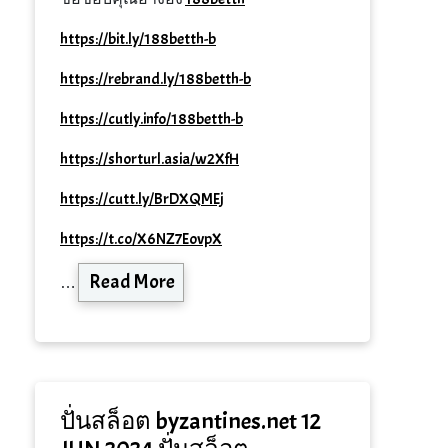
https://bit.ly/188betth-b
https://rebrand.ly/188betth-b
https://cutly.info/188betth-b
https://shorturl.asia/w2XfH
https://cutt.ly/BrDXQMEj
https://t.co/X6NZ7EovpX
Read More
…
ปั่นสล็อต byzantines.net 12