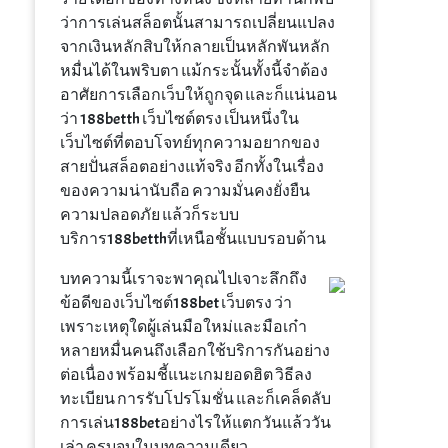
ว่าการเล่นสล็อตนั้นสามารถเปลี่ยนแปลง
จากเงินหลักสิบให้กลายเป็นหลักพันหลัก
หมื่นได้ในพริบตา แม้กระนั้นทั้งนี้จำต้อง
อาศัยการเลือกเว็บให้ถูกจุด และก็แน่นอน
ว่า 188betth เว็บไซต์ตรง เป็นหนึ่งใน
เว็บไซต์ที่ตอบโจทย์ทุกความอยากของ
สายปั่นสล็อตอย่างแท้จริง อีกทั้งในเรื่อง
ของความน่านับถือ ความมั่นคงยั่งยืน
ความปลอดภัย แล้วก็ระบบ
บริการ188betthที่เหนือชั้นแบบรอบด้าน
บทความนี้เราจะพาคุณไปเจาะลึกถึง
ข้อดีของเว็บไซต์188bet เว็บตรง ว่า
เพราะเหตุใดผู้เล่นมือใหม่และมือเก๋า
หลายหมื่นคนถึงเลือกใช้บริการกันอย่าง
ต่อเนื่อง พร้อมชี้แนะเกมยอดฮิต วิธีลง
ทะเบียน การรับโปรโมชั่น และก็เคล็ดลับ
การเล่น188betอย่างไรให้แตกวันแล้ววัน
เล่า ครบจบในบทความเดียว