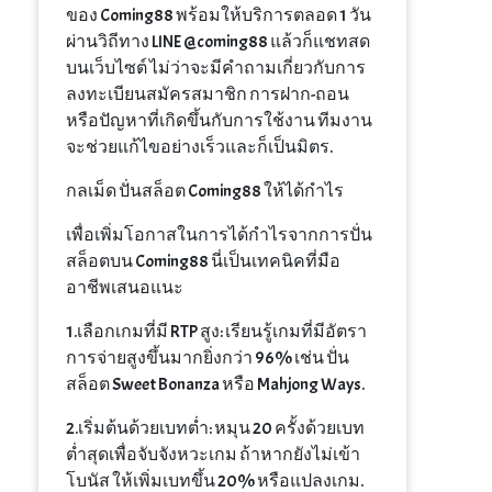
ของ Coming88 พร้อมให้บริการตลอด 1 วัน
ผ่านวิถีทาง LINE @coming88 แล้วก็แชทสด
บนเว็บไซต์ ไม่ว่าจะมีคำถามเกี่ยวกับการ
ลงทะเบียนสมัครสมาชิก การฝาก-ถอน
หรือปัญหาที่เกิดขึ้นกับการใช้งาน ทีมงาน
จะช่วยแก้ไขอย่างเร็วและก็เป็นมิตร.
กลเม็ด ปั่นสล็อต Coming88 ให้ได้กำไร
เพื่อเพิ่มโอกาสในการได้กำไรจากการปั่น
สล็อตบน Coming88 นี่เป็นเทคนิคที่มือ
อาชีพเสนอแนะ
1.เลือกเกมที่มี RTP สูง: เรียนรู้เกมที่มีอัตรา
การจ่ายสูงขึ้นมากยิ่งกว่า 96% เช่น ปั่น
สล็อต Sweet Bonanza หรือ Mahjong Ways.
2.เริ่มต้นด้วยเบทต่ำ: หมุน 20 ครั้งด้วยเบท
ต่ำสุดเพื่อจับจังหวะเกม ถ้าหากยังไม่เข้า
โบนัส ให้เพิ่มเบทขึ้น 20% หรือแปลงเกม.