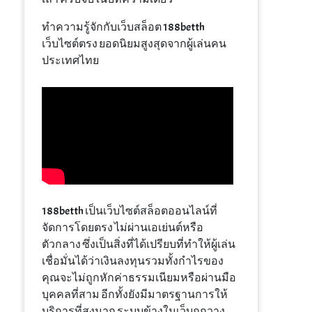
ทำความรู้จักกับเว็บสล็อต 188betth
เว็บไซต์ตรง ยอดนิยมสูงสุดจากผู้เล่นคน
ประเทศไทย
188betth เป็นเว็บไซต์สล็อตออนไลน์ที่
จัดการโดยตรง ไม่ผ่านเอเย่นต์หรือ
ตัวกลาง ซึ่งเป็นสิ่งที่ได้เปรียบที่ทำให้ผู้เล่น
เชื่อมั่นได้ว่าเงินลงทุนรวมทั้งกำไรของ
คุณจะไม่ถูกหักค่าธรรมเนียมหรือผ่านมือ
บุคคลที่สาม อีกทั้งยังมีมาตรฐานการให้
บริการที่สูงมาก ระบบข้างในเว็บถูกวาง