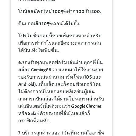
โบนัสสมัครใหม่ 100%: ฝาก 100 รับ 200.
คืนยอดเสีย 10%: ถอนได้ไม่ยั้ง.
โปรโมชั่นกลุ่มนี้ช่วยเพิ่มช่องทางสำหรับ
เพื่อการทำกำไรและยืดช่วงเวลาการเล่น
ให้บันเทิงใจเพิ่มขึ้น.
6.รองรับทุกแพลตฟอร์ม เล่นง่ายทุกๆที่ ปั่น
สล็อต Coming88 วางแบบมาให้ใช้งานง่าย
รองรับการเล่นผ่าน สมาร์ทโฟน (iOS และ
Android), แท็บเล็ตและก็คอมพิวเตอร์ โดย
ไม่ต้องดาวน์โหลดแอปพลิเคชัน ผู้เล่น
สามารถปั่นสล็อตได้ผ่านโปรแกรมสำหรับ
เล่นอินเตอร์เน็ต ดังเช่นว่า Google Chrome
หรือ Safari ด้วยระบบที่ลื่นไหลแล้วก็
กราฟิกที่คมชัด.
7. บริการลูกค้าตลอด 1 วัน ทีมงานมืออาชีพ