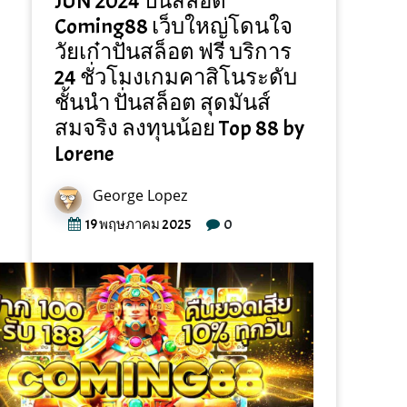
JUN 2024 ปั่นสล็อต
Coming88 เว็บใหญ่โดนใจ
วัยเก๋าปั่นสล็อต ฟรี บริการ
24 ชั่วโมงเกมคาสิโนระดับ
ชั้นนำ ปั่นสล็อต สุดมันส์
สมจริง ลงทุนน้อย Top 88 by
Lorene
George Lopez
0
19 พฤษภาคม 2025