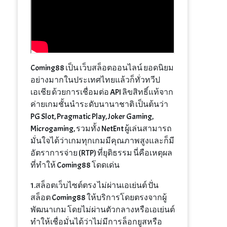
Coming88 เป็น เว็บสล็อตออนไลน์ ยอดนิยม
อย่างมากในประเทศไทยแล้วก็ทั่วทวีป
เอเชีย ด้วยการเชื่อมต่อ API ลิขสิทธิ์แท้จาก
ค่ายเกมชั้นนำระดับนานาชาติ เป็นต้นว่า
PG Slot, Pragmatic Play, Joker Gaming,
Microgaming, รวมทั้ง NetEnt ผู้เล่นสามารถ
มั่นใจได้ว่าเกมทุกเกมมีคุณภาพสูงและก็มี
อัตราการจ่าย (RTP) ที่ยุติธรรม นี่คือเหตุผล
ที่ทำให้ Coming88 โดดเด่น
1.สล็อตเว็บไซต์ตรง ไม่ผ่านเอเย่นต์ ปั่น
สล็อต Coming88 ให้บริการโดยตรงจากผู้
พัฒนาเกม โดยไม่ผ่านตัวกลางหรือเอเย่นต์
ทำให้เชื่อมั่นได้ว่าไม่มีการล็อกยูสหรือ