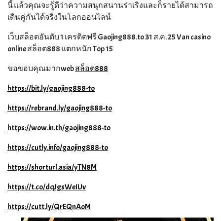
นี้ แล้วคุณจะรู้ดีว่าความสนุกสนานร่าเริงและก็รายได้สามารถ
เดินคู่กันได้จริงในโลกออนไลน์
เว็บสล็อตอันดับ 1 เครดิตฟรี Gaojing888.to 31 ส.ค. 25 Van casino
online สล็อต888 แตกหนัก Top 15
ขอขอบคุณมากweb
สล็อต888
https://bit.ly/gaojing888-to
https://rebrand.ly/gaojing888-to
https://wow.in.th/gaojing888-to
https://cutly.info/gaojing888-to
https://shorturl.asia/yTN8M
https://t.co/dqJgsWeIUv
https://cutt.ly/QrEQnAoM