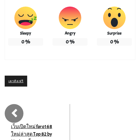
Sleepy
Angry
Surprise
0
%
0
%
0
%
เครดิตฟรี
เว็บเปิดใหม่ faro168
ใหม่ล่าสุด Top 82 by