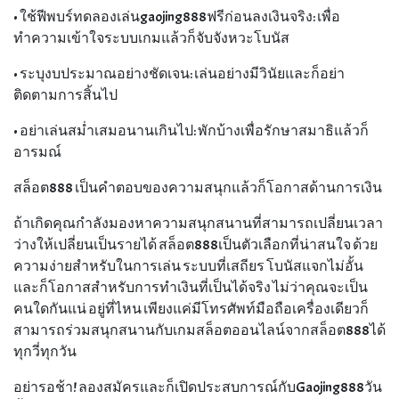
• ใช้ฟีพบร์ทดลองเล่นgaojing888ฟรีก่อนลงเงินจริง: เพื่อ
ทำความเข้าใจระบบเกมแล้วก็จับจังหวะโบนัส
• ระบุงบประมาณอย่างชัดเจน: เล่นอย่างมีวินัยและก็อย่า
ติดตามการสิ้นไป
• อย่าเล่นสม่ำเสมอนานเกินไป: พักบ้างเพื่อรักษาสมาธิแล้วก็
อารมณ์
สล็อต888 เป็นคำตอบของความสนุกแล้วก็โอกาสด้านการเงิน
ถ้าเกิดคุณกำลังมองหาความสนุกสนานที่สามารถเปลี่ยนเวลา
ว่างให้เปลี่ยนเป็นรายได้ สล็อต888เป็นตัวเลือกที่น่าสนใจ ด้วย
ความง่ายสำหรับในการเล่น ระบบที่เสถียร โบนัสแจกไม่อั้น
และก็โอกาสสำหรับการทำเงินที่เป็นได้จริง ไม่ว่าคุณจะเป็น
คนใดกันแน่ อยู่ที่ไหน เพียงแค่มีโทรศัพท์มือถือเครื่องเดียวก็
สามารถร่วมสนุกสนานกับเกมสล็อตออนไลน์จากสล็อต888ได้
ทุกวี่ทุกวัน
อย่ารอช้า! ลองสมัครและก็เปิดประสบการณ์กับGaojing888วัน