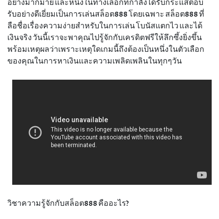
อย่างมากมาย และหนึ่งในทางเลือกที่กำลังได้รับกระแสตอบ
รับอย่างดีเยี่ยมเป็นการเล่นสล็อต888 โดยเฉพาะ สล็อต888 ที่
ลือชื่อเรื่องความง่ายสำหรับในการเล่น โบนัสแตกไว และได้
เงินจริง วันนี้เราจะพาคุณไปรู้จักกับเครดิตฟรีให้ลึกซึ้งยิ่งขึ้น
พร้อมเหตุผลว่าเพราะเหตุใดเกมนี้ถึงต้องเป็นหนึ่งในตัวเลือก
ของคุณในการหาเงินและความเพลิดเพลินในทุกๆวัน
วิชาความรู้จักกับสล็อต888 คืออะไร?