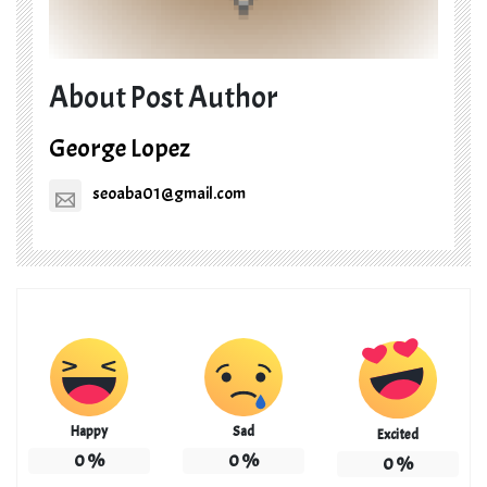
About Post Author
George Lopez
seoaba01@gmail.com
Happy
Sad
Excited
0
%
0
%
0
%