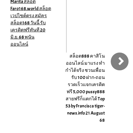
Marita สล็อต
Faro168.world สล็อต
เวปไซต์ตรง สมัคร
สล็อต168 วันนี้ รับ
เครดิตฟรีทันที 20
มิ.ย. 68 พนัน
ออนไลน์
สล็อต888 คาสิโน
ออนไลน์ มาแรง ทำ
กำได้จริง ชวนเพื่อน
รับ 100 ฝาก-ถอน
รวดเร็วแจกเครดิต
ฟรี 5,000 pussy888
สายฟรีก็แตกได้ Top
53 by Francisca tiger-
news.info 21 August
68