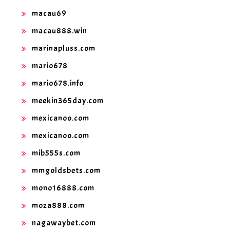
macau69
macau888.win
marinapluss.com
mario678
mario678.info
meekin365day.com
mexicanoo.com
mexicanoo.com
mib555s.com
mmgoldsbets.com
mono16888.com
moza888.com
nagawaybet.com