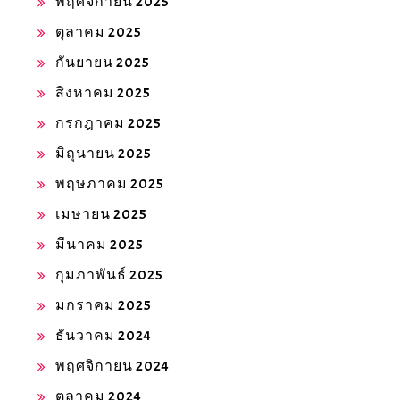
พฤศจิกายน 2025
ตุลาคม 2025
กันยายน 2025
สิงหาคม 2025
กรกฎาคม 2025
มิถุนายน 2025
พฤษภาคม 2025
เมษายน 2025
มีนาคม 2025
กุมภาพันธ์ 2025
มกราคม 2025
ธันวาคม 2024
พฤศจิกายน 2024
ตุลาคม 2024