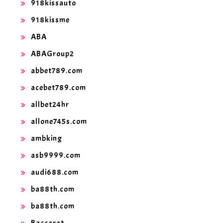
918kissauto
918kissme
ABA
ABAGroup2
abbet789.com
acebet789.com
allbet24hr
allone745s.com
ambking
asb9999.com
audi688.com
ba88th.com
ba88th.com
Baccarat