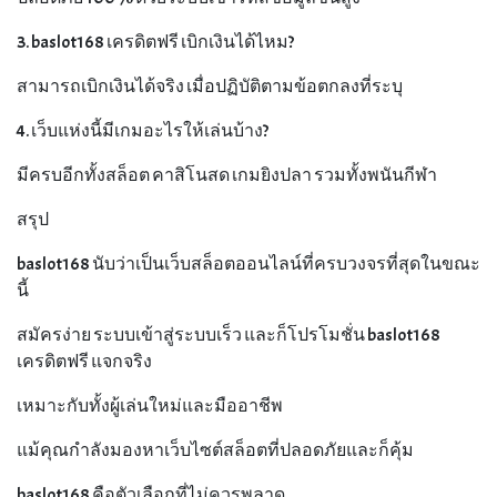
3. baslot168 เครดิตฟรี เบิกเงินได้ไหม?
สามารถเบิกเงินได้จริง เมื่อปฏิบัติตามข้อตกลงที่ระบุ
4. เว็บแห่งนี้มีเกมอะไรให้เล่นบ้าง?
มีครบอีกทั้งสล็อต คาสิโนสด เกมยิงปลา รวมทั้งพนันกีฬา
สรุป
baslot168 นับว่าเป็นเว็บสล็อตออนไลน์ที่ครบวงจรที่สุดในขณะ
นี้
สมัครง่าย ระบบเข้าสู่ระบบเร็ว และก็โปรโมชั่น baslot168
เครดิตฟรี แจกจริง
เหมาะกับทั้งผู้เล่นใหม่และมืออาชีพ
แม้คุณกำลังมองหาเว็บไซต์สล็อตที่ปลอดภัยและก็คุ้ม
baslot168 คือตัวเลือกที่ไม่ควรพลาด