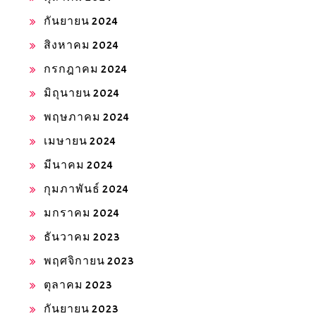
กันยายน 2024
สิงหาคม 2024
กรกฎาคม 2024
มิถุนายน 2024
พฤษภาคม 2024
เมษายน 2024
มีนาคม 2024
กุมภาพันธ์ 2024
มกราคม 2024
ธันวาคม 2023
พฤศจิกายน 2023
ตุลาคม 2023
กันยายน 2023