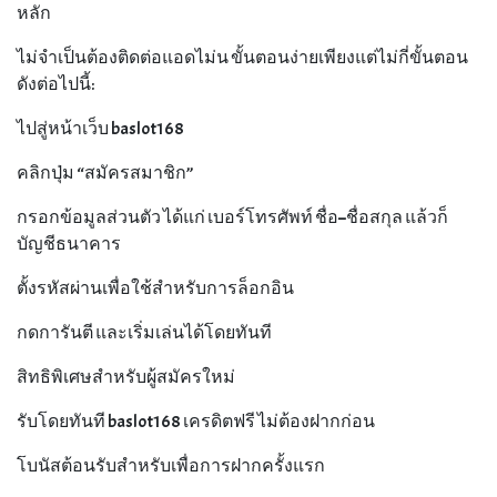
หลัก
ไม่จำเป็นต้องติดต่อแอดไม่น ขั้นตอนง่ายเพียงแต่ไม่กี่ขั้นตอน
ดังต่อไปนี้:
ไปสู่หน้าเว็บ baslot168
คลิกปุ่ม “สมัครสมาชิก”
กรอกข้อมูลส่วนตัว ได้แก่ เบอร์โทรศัพท์ ชื่อ–ชื่อสกุล แล้วก็
บัญชีธนาคาร
ตั้งรหัสผ่านเพื่อใช้สำหรับการล็อกอิน
กดการันตี และเริ่มเล่นได้โดยทันที
สิทธิพิเศษสำหรับผู้สมัครใหม่
รับโดยทันที baslot168 เครดิตฟรี ไม่ต้องฝากก่อน
โบนัสต้อนรับสำหรับเพื่อการฝากครั้งแรก