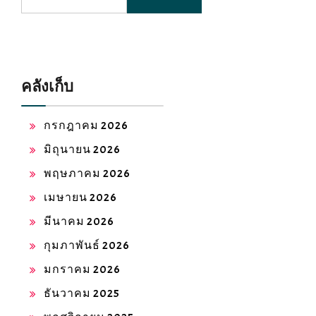
สำหรับ:
คลังเก็บ
กรกฎาคม 2026
มิถุนายน 2026
พฤษภาคม 2026
เมษายน 2026
มีนาคม 2026
กุมภาพันธ์ 2026
มกราคม 2026
ธันวาคม 2025