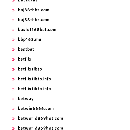
baj88thbz.com
baj88thbz.com
baslot168bet.com
bbp168.me
bestbet
betflix
betflixtikto
betflixtikto.info
betflixtikto.info
betway
betwin6666.com
betworld369hot.com
betworld369hot.com