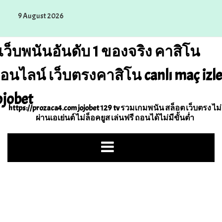
Skip
9 August 2026
to
content
เว็บพนันอันดับ 1 ของจริง คาสิโน
อนไลน์ เว็บตรงคาสิโน canlı maç izle
ojobet
https://prozaca4.com jojobet 129 tv รวมเกมพนัน สล็อต เว็บตรง ไม่
ผ่านเอเย่นต์ ไม่ล็อคยูส เล่นฟรี ถอนได้ไม่มีขั้นต่ำ