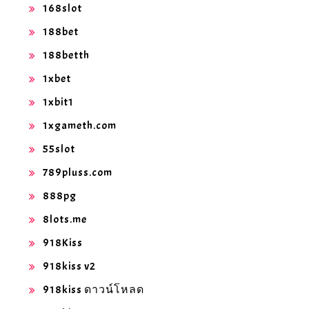
168slot
188bet
188betth
1xbet
1xbit1
1xgameth.com
55slot
789pluss.com
888pg
8lots.me
918Kiss
918kiss v2
918kiss ดาวน์โหลด