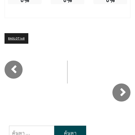
0
%
0
%
0
%
BASLOT168
ค้นหา