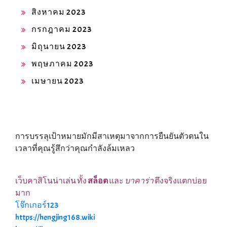
สิงหาคม 2023
กรกฎาคม 2023
มิถุนายน 2023
พฤษภาคม 2023
เมษายน 2023
การบรรลุเป้าหมายมักมีสาเหตุมาจากการยืนยันตัวตนใน
เวลาที่คุณรู้สึกว่าคุณกำลังล้มเหลว
เว็บคาสิโนน่าเล่น ทั้ง
สล็อต
และ
บาคาร่า
ตึงจริงแตกบ่อย
มาก
โจ๊กเกอร์123
https://hengjing168.wiki