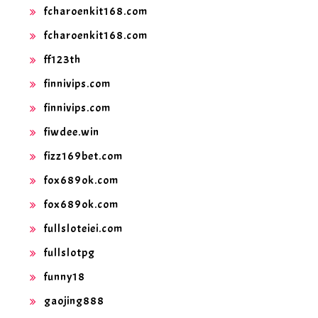
fcharoenkit168.com
fcharoenkit168.com
ff123th
finnivips.com
finnivips.com
fiwdee.win
fizz169bet.com
fox689ok.com
fox689ok.com
fullsloteiei.com
fullslotpg
funny18
gaojing888