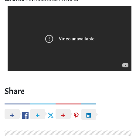
Share