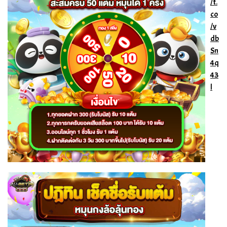
/t.
co
/v
db
Sn
4q
43
l