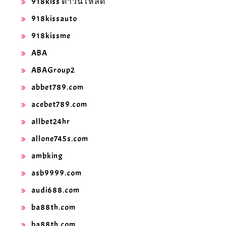
918kiss ดาวน์โหลด
918kissauto
918kissme
ABA
ABAGroup2
abbet789.com
acebet789.com
allbet24hr
allone745s.com
ambking
asb9999.com
audi688.com
ba88th.com
ba88th.com