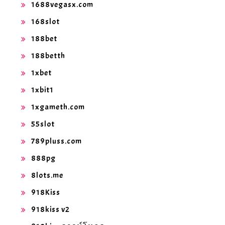
1688vegasx.com
168slot
188bet
188betth
1xbet
1xbit1
1xgameth.com
55slot
789pluss.com
888pg
8lots.me
918Kiss
918kiss v2