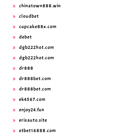
chinatown888.win
cloudbet
cupcake88x.com
debet
dgb222hot.com
dgb222hot.com
dr888
dr888bet.com
dr888bet.com
ek4567.com
enjoy24.fun
erisauto.site
etbet16888.com