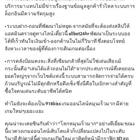
บริการมา แทบไม่มีข่าวเรื่องฐานข้อมูลลูกค้ารั่วไหล ระบบการ
ล็อกอินมีความรัดกุมสูง
• ระบบฝาก-ถอนที่พัฒนาไม่หยุด: จากสมัยที่จะต้องส่งสลิปให้
แอดมินตรวจดูทางไลน์ เดี๋ยวนี้ allbet24hr พัฒนาเป็นระบบออ
โต้ที่เร็วทันใจ เงินเข้า-ออกด้านในไม่กี่วินาที ซึ่งตอบโจทย์
จังหวะเวลาของผู้ที่ต้องการเดินเกมต่อเนื่อง
• การคลังป้อมคงจะ: สิ่งที่เซียนกลัวที่สุดไม่ใช่เล่นเสีย แม้
กระนั้นคือ “เล่นได้แล้วถอนไม่ได้” จากประสบการณ์ที่เคยถอน
ยอดใหญ่ๆจากเว็บไซต์แห่งนี้ ระบบสามารถจัดการจ่ายได้ครบ
ถ้วนบริบูรณ์ ไม่มีตุกติกหรือดึงเช็ง ซึ่งนี่คือใบเบิกทางสำคัญที่
ซื้อใจคนเล่นระดับอาชีพได้สนิท
ทำไมยังจะต้องเป็น 918kiss เกมออนไลน์หมุนเร็วมาก มีค่าย
เกมใหม่ๆเยอะแยะ
คุณน่าจะเคยชินกับคำว่า “โลกหมุนเร็วมาก” อย่างดีเยี่ยม ขณะ
นี้แวดวงเกมออนไลน์เติบโตแล้วก็เปลี่ยนแปลงไปในระดับ
วินาที สัปดาห์นี้ค่ายเกมเปิดใหม่ อาทิตย์หน้ามีกราฟิก 3D สุด