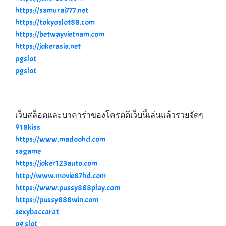
https://samurai777.net
https://tokyoslot88.com
https://betwayvietnam.com
https://jokerasia.net
pgslot
pgslot
เว็บสล็อตและบาคาร่าของโครตดีเว็บนี้เล่นแล้วรวยจัดๆ
918kiss
https://www.madoohd.com
sagame
https://joker123auto.com
http://www.movie87hd.com
https://www.pussy888play.com
https://pussy888win.com
sexybaccarat
pg slot