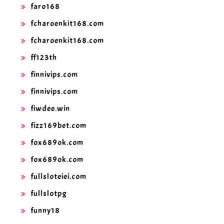
faro168
fcharoenkit168.com
fcharoenkit168.com
ff123th
finnivips.com
finnivips.com
fiwdee.win
fizz169bet.com
fox689ok.com
fox689ok.com
fullsloteiei.com
fullslotpg
funny18