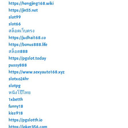
https://hengjing168.wiki
https://jin55.net
slot99
slot66
สล็อตเว็บตรง
https://judhai168.co
https://bonus888.life
สล็อต888
https://pgslot.today
pussy888
https://www.sexyauto168.xyz
slotxo24hr
slotpg
หนังโป๊ไทย
1xbetth
funny18
kiss918
https://pgslotth.io
https://joker356.com