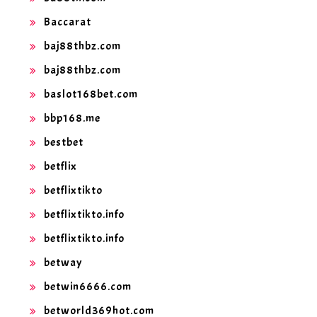
Baccarat
baj88thbz.com
baj88thbz.com
baslot168bet.com
bbp168.me
bestbet
betflix
betflixtikto
betflixtikto.info
betflixtikto.info
betway
betwin6666.com
betworld369hot.com