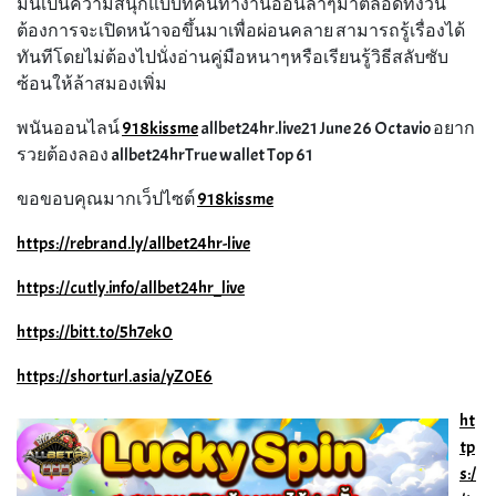
มันเป็นความสนุกแบบที่คนทำงานอ่อนล้าๆมาตลอดทั้งวัน
ต้องการจะเปิดหน้าจอขึ้นมาเพื่อผ่อนคลาย สามารถรู้เรื่องได้
ทันทีโดยไม่ต้องไปนั่งอ่านคู่มือหนาๆหรือเรียนรู้วิธีสลับซับ
ซ้อนให้ล้าสมองเพิ่ม
พนันออนไลน์
918kissme
allbet24hr.live21 June 26 Octavio อยาก
รวยต้องลอง allbet24hrTrue wallet Top 61
ขอขอบคุณมากเว็ปไซต์
918kissme
https://rebrand.ly/allbet24hr-live
https://cutly.info/allbet24hr_live
https://bitt.to/5h7ek0
https://shorturl.asia/yZ0E6
ht
tp
s:/