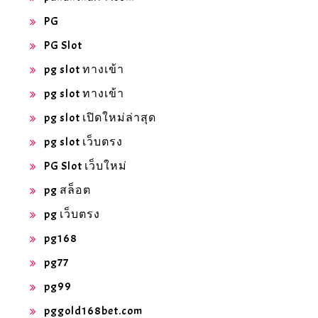
PG
PG Slot
pg slot ทางเข้า
pg slot ทางเข้า
pg slot เปิดใหม่ล่าสุด
pg slot เว็บตรง
PG Slot เว็บใหม่
pg สล็อต
pg เว็บตรง
pg168
pg77
pg99
pggold168bet.com