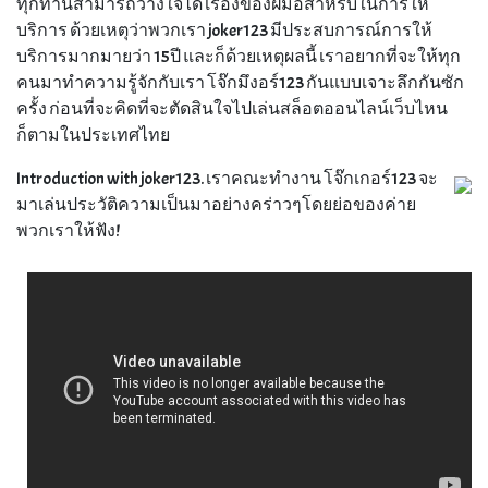
ทุกท่านสามารถวางใจได้ เรื่องของฝีมือสำหรับในการให้
บริการ ด้วยเหตุว่าพวกเรา joker123 มีประสบการณ์การให้
บริการมากมายว่า 15ปี และก็ด้วยเหตุผลนี้ เราอยากที่จะให้ทุก
คนมาทำความรู้จักกับเรา โจ๊กมึงอร์123 กันแบบเจาะลึกกันซัก
ครั้ง ก่อนที่จะคิดที่จะตัดสินใจไปเล่นสล็อตออนไลน์เว็บไหน
ก็ตามในประเทศไทย
Introduction with joker123. เราคณะทำงาน โจ๊กเกอร์123 จะ
มาเล่นประวัติความเป็นมาอย่างคร่าวๆโดยย่อของค่าย
พวกเราให้ฟัง!