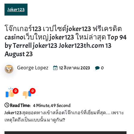
Joker123
โจ๊กเกอร์123 เวปไซต์joker123 ฟรีเครดิต
casinoเว็บใหญ่ joker123 ใหม่ล่าสุด Top 94
by Terrell joker123 Joker123th.com 13
August 23
George Lopez
0
12 สิงหาคม 2023
0
0
Read Time:
4 Minute, 49 Second
Joker123 สุดยอดทางเข้าสล็อตโจ๊กเกอร์ที่เยี่ยมที่สุด… เพราะ
เหตุใดถึงเป็นแบบนั้น มาดูกัน!?