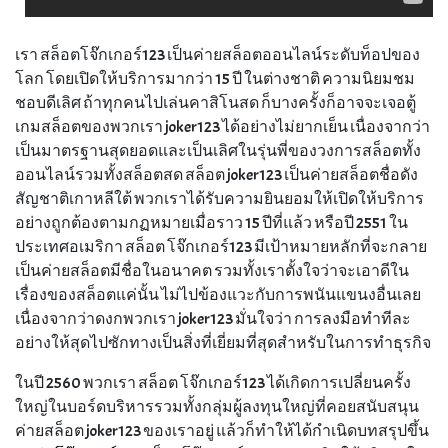
เรา สล็อตโจ๊กเกอร์123 เป็นค่ายสล็อตออนไลน์ระดับท็อปของ
โลก โดยเปิดให้บริการมากว่า 15 ปี ในต่างชาติ ความนิยมชม
ชอบดีเลิศ ถ้าทุกคนไปเล่นคาสิโนสด ก็บางครั้งก็อาจจะเจอตู้
เกมสล็อตของพวกเรา joker123 ได้อย่างไม่ยากเย็น เนื่องจากว่า
เป็นมาตรฐานสุดยอดและเป็นเลิศในรุ่นพี่ของวงการสล็อตทั้ง
ออนไลน์รวมทั้งสล็อตสด สล็อต joker123 เป็นค่ายสล็อตชื่อดัง
สัญชาติเกาหลีใต้ พวกเราได้รับความยินยอมให้เปิดให้บริการ
อย่างถูกต้องตามกฏหมายเมื่อราว 15 ปีที่แล้ว หรือปี 2551 ใน
ประเทศอเมริกา สล็อต โจ๊กเกอร์123 มีเป้าหมายหลักที่จะกลาย
เป็นค่ายสล็อตมีชื่อในอนาคต รวมทั้งเราตั้งใจว่าจะเอาดีใน
เรื่องของสล็อตแค่นั้น ไม่ไปข้องแวะกับการพนันแขนงอื่นเลย
เนื่องจากว่าดงกพวกเรา joker123 มั่นใจว่า การลงมือทำทีละ
อย่างให้สุดไปซักทางเป็นสิ่งที่เยี่ยมที่สุดสำหรับในการทำธุรกิจ
ในปี 2560 พวกเรา สล็อต โจ๊กเกอร์123 ได้เกิดการเปลี่ยนครั้ง
ใหญ่ในบอร์ดบริหารรวมทั้งกลุ่มผู้ลงทุนใหญ่ที่คอยสนับสนุน
ค่ายสล็อต joker123 ของเราอยู่ แล้วก็ทำให้ได้กำเนิดบทสรุปขึ้น