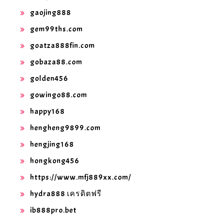
gaojing888
gem99ths.com
goatza888fin.com
gobaza88.com
golden456
gowingo88.com
happy168
hengheng9899.com
hengjing168
hongkong456
https://www.mfj889xx.com/
hydra888 เครดิตฟรี
ib888pro.bet