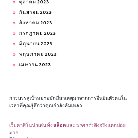
ตุลาคม 2023
กันยายน 2023
สิงหาคม 2023
กรกฎาคม 2023
มิถุนายน 2023
พฤษภาคม 2023
เมษายน 2023
การบรรลุเป้าหมายมักมีสาเหตุมาจากการยืนยันตัวตนใน
เวลาที่คุณรู้สึกว่าคุณกำลังล้มเหลว
เว็บคาสิโนน่าเล่น ทั้ง
สล็อต
และ
บาคาร่า
ตึงจริงแตกบ่อย
มาก