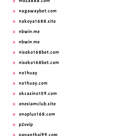
moza888.com
nagawaybet.com
nakoya1688.site
nbwin.me
nbwin.me
niseko168bet.com
niseko168bet.com
no1huay
no1huay.com
okcasino159.com
onesiamclub.site
onoplus168.com
p2vvip
pananthai99.com