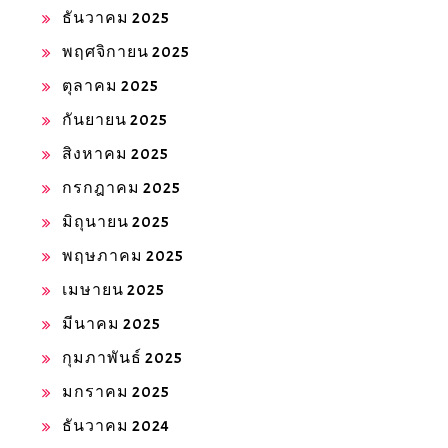
ธันวาคม 2025
พฤศจิกายน 2025
ตุลาคม 2025
กันยายน 2025
สิงหาคม 2025
กรกฎาคม 2025
มิถุนายน 2025
พฤษภาคม 2025
เมษายน 2025
มีนาคม 2025
กุมภาพันธ์ 2025
มกราคม 2025
ธันวาคม 2024