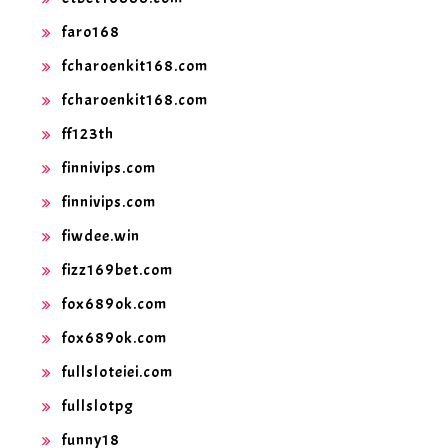
faro168
fcharoenkit168.com
fcharoenkit168.com
ff123th
finnivips.com
finnivips.com
fiwdee.win
fizz169bet.com
fox689ok.com
fox689ok.com
fullsloteiei.com
fullslotpg
funny18