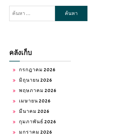
ค้นหา
สำหรับ:
คลังเก็บ
กรกฎาคม 2026
มิถุนายน 2026
พฤษภาคม 2026
เมษายน 2026
มีนาคม 2026
กุมภาพันธ์ 2026
มกราคม 2026