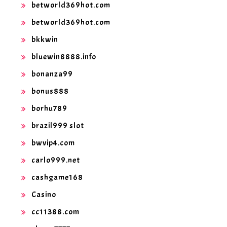
betworld369hot.com
betworld369hot.com
bkkwin
bluewin8888.info
bonanza99
bonus888
borhu789
brazil999 slot
bwvip4.com
carlo999.net
cashgame168
Casino
cc11388.com