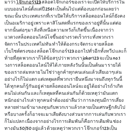
มาว่า
โจ๊กเกอร์123
สล็อตโจ๊กเกอร์ของเรา จะเปิดให้บริการใน
แบบออนไลน์ตั้งแต่ปี 2561 เป็นต้นไป แต่ต้องบอกก่อนเลยว่า
ขณะนั้น ประเทศแรกที่เราเปิดให้บริการสล็อตออนไลน์ก็ยังคง
เป็นอเมริกาอยู่ เพราะคาสิโนสดที่แรกของเราอยู่ที่นั้น แต่ต่อ
จากนั้นต่อๆมา สิ่งที่เหนือความหวังก็เกิดขึ้น เนื่องจากว่า
แวดวงสล็อตออนไลน์โจขึ้นอย่างรวดเร็วกระทั่งพวกเรา
จัดการในประเทศไม่ทัน ทำให้ต้องกระจัดกระจายสล็อต
เว็บไซต์ตรงของ สล็อต โจ๊กเกอร์123 ออกไปทั่วอีกทั้งทวีป และก็
ท้ายที่สุด พวกเราก็ได้ข้อสรุปว่า พวกเรา joker123 จะเป็น no.1
วงการสล็อตออนไลน์ให้ได้ ภายหลังวันนั้นเป็นต้นมา รายได้
ของเราถล่มทลาย ไม่ใช่ว่าลูกค้าทุกคนเล่นแล้วเสียเอาๆเล่น
อย่างไรก็ไม่แตก แต่เหตุผลที่พวกเรายืนหนึ่งมาจนถึงทุกวันนี้
ได้ ทุกคนก็รู้กันอยู่ ค่ายสล็อตออนไลน์จะอยู่ได้อย่างไรถ้าเกิด
คนไม่เล่นกัน และก็เหตุผลที่คนเล่นกันก็ด้วยเหตุว่ามันแตก
หนักอย่างไรเล่า ทุกคนจำต้องอย่าลืมว่า การลงทุนมีการเสี่ยง
หลายท่านเข้ามาลงทุนกับพวกเราแล้วกลายเป็นเศรษฐีกลับไป
หรือบางครั้งก็อาจจะมาเสียตังบางส่วนจากการเล่นกับพวกเรา
ก็ไม่แปลก เนื่องจากอย่างไรการเดิมพันก็คือการเดิมพัน ช่อง
ทางมัน 50/50 อยู่แล้ว ด้วยเหตุว่าพวกเรา โจ๊กเกอร์123 เป็น