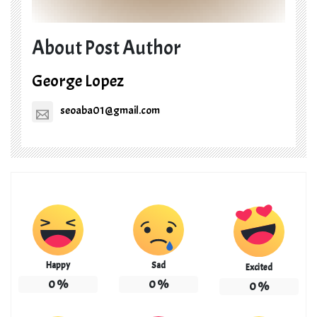
About Post Author
George Lopez
seoaba01@gmail.com
Happy
Sad
Excited
0
%
0
%
0
%