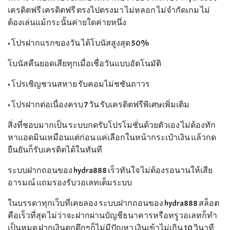
เครดิตฟรี เครดิตฟรี ตรงไปตรงมา ไม่หลอก ไม่จำกัดเกม ไม่
ต้องเล่นแม้กระนั้นค่ายใดค่ายหนึ่ง
• โปรฝากแรกของวัน ได้โบนัสสูงสุด 50%
โบนัสคืนยอดเสียทุกเมื่อเชื่อวันแบบอัตโนมัติ
• โปรเชิญชวนสหาย รับคอมไม่ชชันถาวร
• โปรฝากต่อเนื่องครบ 7 วัน รับเครดิตฟรีพิเศษเพิ่มเติม
สิ่งที่ชอบมากเป็น ระบบกดรับโปรโมชั่นด้วยตัวเอง ไม่ต้องทัก
หาแอดมินเหมือนแต่ก่อน แค่เลือกในหน้ากระเป๋าเงิน แล้วกด
ยืนยันก็รับเครดิตได้ในทันที
ระบบฝากถอนของ hydra888 เร็วทันใจ ไม่ต้องรอนานให้เสีย
อารมณ์ แถมรองรับวอเลทเต็มระบบ
ในบรรดาทุกเว็บที่เคยลอง ระบบฝากถอนของ hydra888 สล็อต
คือเร็วที่สุด ไม่ว่าจะฝากผ่านบัญชีธนาคารหรือทรูวอเลทก็ทำ
เป็นหมด ฝากเงินตกดึกๆก็ไม่มีปัญหา เงินเข้าไม่เกิน 10 วินาที