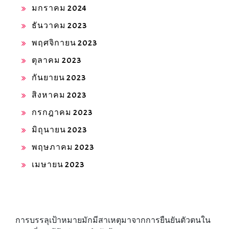
มกราคม 2024
ธันวาคม 2023
พฤศจิกายน 2023
ตุลาคม 2023
กันยายน 2023
สิงหาคม 2023
กรกฎาคม 2023
มิถุนายน 2023
พฤษภาคม 2023
เมษายน 2023
การบรรลุเป้าหมายมักมีสาเหตุมาจากการยืนยันตัวตนใน