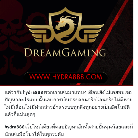
แต่ว่ากับ hydra888 พวกเราเล่นมาแทบ 4 เดือน ยังไม่เคยพบเจอ
ปัญหาอะไรแบบนั้นเลย การเงินตรง ถอนจริง โอนจริง ไม่มีหาย
ไม่มีเลื่อน ไม่มีคำกล่าวอ้าง ระบบทุกสิ่งทุกอย่างเป็นอัตโนมัติ
แล้วก็แม่นสุดๆ
hydra888 เว็บไซต์เดียวที่ตอบปัญหาอีกทั้งสายปั้นทุนน้อยและก็
นักเล่นมือโปรได้ในทุกระดับ