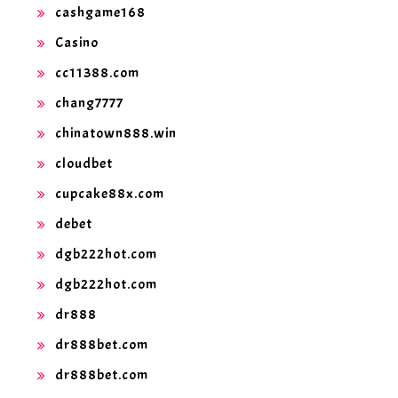
cashgame168
Casino
cc11388.com
chang7777
chinatown888.win
cloudbet
cupcake88x.com
debet
dgb222hot.com
dgb222hot.com
dr888
dr888bet.com
dr888bet.com