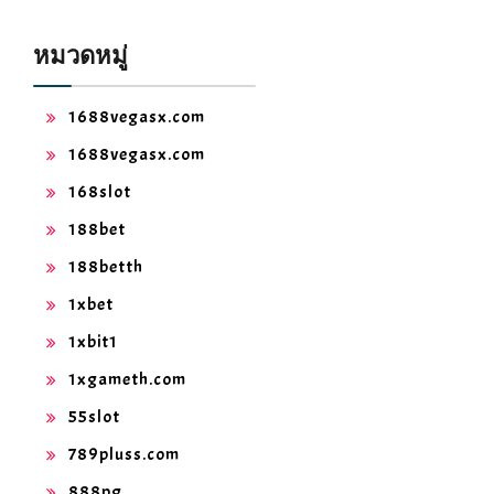
หมวดหมู่
1688vegasx.com
1688vegasx.com
168slot
188bet
188betth
1xbet
1xbit1
1xgameth.com
55slot
789pluss.com
888pg