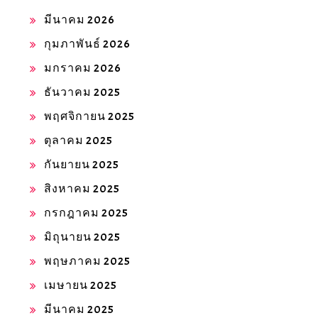
มีนาคม 2026
กุมภาพันธ์ 2026
มกราคม 2026
ธันวาคม 2025
พฤศจิกายน 2025
ตุลาคม 2025
กันยายน 2025
สิงหาคม 2025
กรกฎาคม 2025
มิถุนายน 2025
พฤษภาคม 2025
เมษายน 2025
มีนาคม 2025