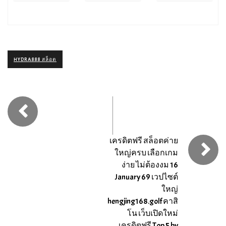
HYDRA888 สล็อต
เครดิตฟรี สล็อตค่าย
ใหญ่ครบ เลือกเกม
ง่าย ไม่ต้องงม 16
January 69 เวปไซต์
ใหญ่
hengjing168.golf คาสิ
โน เว็บเปิดใหม่
เครดิตฟรี Top 5 by