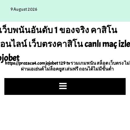
Skip
9 August 2026
to
content
เว็บพนันอันดับ 1 ของจริง คาสิโน
อนไลน์ เว็บตรงคาสิโน canlı maç izle
ojobet
https://prozaca4.com jojobet 129 tv รวมเกมพนัน สล็อต เว็บตรง ไม่
ผ่านเอเย่นต์ ไม่ล็อคยูส เล่นฟรี ถอนได้ไม่มีขั้นต่ำ