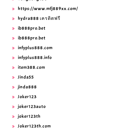
https://www.mfj889xx.com/
hydra888 เครดิตฟรี
ib888pro.bet
ib888pro.bet
infyplus888.com
infyplus888.info
item388.com
Jinda55
jinda888
Joker123
joker123auto
joker123th
Joker123th.com