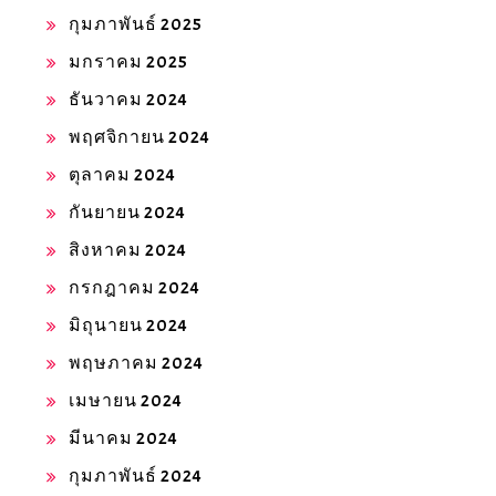
กุมภาพันธ์ 2025
มกราคม 2025
ธันวาคม 2024
พฤศจิกายน 2024
ตุลาคม 2024
กันยายน 2024
สิงหาคม 2024
กรกฎาคม 2024
มิถุนายน 2024
พฤษภาคม 2024
เมษายน 2024
มีนาคม 2024
กุมภาพันธ์ 2024