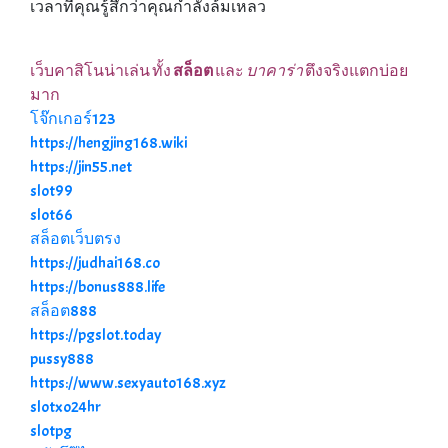
เวลาที่คุณรู้สึกว่าคุณกำลังล้มเหลว
เว็บคาสิโนน่าเล่น ทั้ง
สล็อต
และ
บาคาร่า
ตึงจริงแตกบ่อย
มาก
โจ๊กเกอร์123
https://hengjing168.wiki
https://jin55.net
slot99
slot66
สล็อตเว็บตรง
https://judhai168.co
https://bonus888.life
สล็อต888
https://pgslot.today
pussy888
https://www.sexyauto168.xyz
slotxo24hr
slotpg