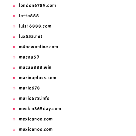
london6789.com
lotto888
luis16888.com
lux555.net
m4newonline.com
macau69
macau888.win
marinapluss.com
mario678
mario678.info
meekin365day.com
mexicanoo.com
mexicanoo.com