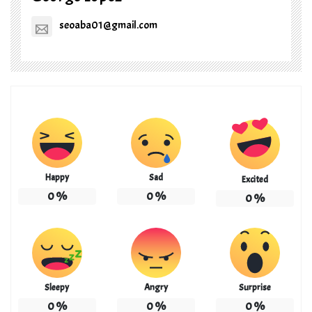
seoaba01@gmail.com
Happy
Sad
Excited
0
%
0
%
0
%
Sleepy
Angry
Surprise
0
%
0
%
0
%