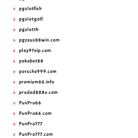
pgslotfish
pgslotgolf
pgslotth
pgzeus88win.com
play97vip.com
pokebet88
porsche999.com
premium66.info
proded888x.com
PunPro66
PunPro66.com
PunPro777
PunPro777.com