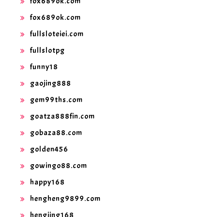
fox689ok.com
fox689ok.com
fullsloteiei.com
fullslotpg
funny18
gaojing888
gem99ths.com
goatza888fin.com
gobaza88.com
golden456
gowingo88.com
happy168
hengheng9899.com
hengjing168