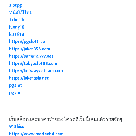
slotpg
หนังโป๊ไทย
1xbetth
funny18
kiss918
https://pgslotth.io
https://joker356.com
https://samurai777.net
https://tokyoslot88.com
https://betwayvietnam.com
https://jokerasia.net
pgslot
pgslot
เว็บสล็อตและบาคาร่าของโครตดีเว็บนี้เล่นแล้วรวยจัดๆ
918kiss
https://www.madoohd.com