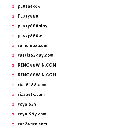
puntaek66
Pussy888
pussy888play
pussy888win
ramclubx.com
rasri365day.com
RENO88WIN.COM
RENO88WIN.COM
rich8188.com
rizzbetx.com
royal558
royal99y.com
run24pro.com