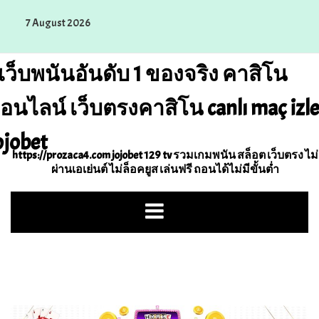
Skip
7 August 2026
to
content
เว็บพนันอันดับ 1 ของจริง คาสิโน
อนไลน์ เว็บตรงคาสิโน canlı maç izle
ojobet
https://prozaca4.com jojobet 129 tv รวมเกมพนัน สล็อต เว็บตรง ไม่
ผ่านเอเย่นต์ ไม่ล็อคยูส เล่นฟรี ถอนได้ไม่มีขั้นต่ำ