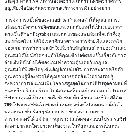
เมื่อคุณทำสำเร็จ ในทำนองเดียวกัน ให้กำหนดขีดจำกัดการ
สูญเสียเพื่อป้องกันความพ่ายแพ้ทางการเงินอย่างมาก
การจัดการแบ๊งค์ของคุณอย่างสม่ำเสมอทำให้คุณสามารถ
เล่นอย่างมีความรับผิดชอบและสนุกกับเกมได้เป็นระยะเวลา
นานขึ้น ศึกษา Paytables และกลไกของเกม:ก่อนที่จะดำดิ่งสู่
เกมสล็อตใหม่ ให้ใช้เวลาศึกษาตารางการจ่ายเงินและกลไก
ของเกม การทำความเข้าใจเกี่ยวกับสัญลักษณ์ ค่าของมัน และ
คุณสมบัติโบนัสใด ๆ จะทำให้คุณเข้าใจชัดเจนขึ้นเกี่ยวกับการ
จ่ายเงินที่เป็นไปได้ของเกม ทำความคุ้นเคยกับกฎและ
คุณสมบัติพิเศษใดๆ เช่น สัญลักษณ์เสริม การกระจาย หรือตัว
คูณ ความรู้นี้จะช่วยให้คุณสามารถตัดสินใจอย่างรอบรู้
ระหว่างการเล่นเกม เพิ่มโอกาสสูงสุดในการได้รับชุดค่าผสมที่
ชนะหรือทริกเกอร์รอบโบนัส เล่นสล็อตแจ็คพอตแบบโปรเกรส
ซีฟ หากคุณมีเป้าหมายเพื่อชัยชนะที่เปลี่ยนแปลงชีวิต
สล็อต
789
โปรเกรสซีฟแจ็คพอตคือหนทางที่จะไป เกมเหล่านี้มีแจ็ค
พอตที่เพิ่มขึ้นเรื่อย ๆ ซึ่งสามารถเข้าถึงจำนวนทาง
ดาราศาสตร์ได้ แม้ว่าการถูกรางวัลแจ็คพอตแบบโปรเกรสซีฟ
นั้นหายาก แต่ใครบางคนต้องชนะในที่สุด และอาจเป็นคุณ