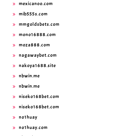
mexicanoo.com
mib555s.com
mmgoldsbets.com
mono16888.com
moza888.com
nagawaybet.com
nakoya1688.site
nbwin.me
nbwin.me
niseko168bet.com
niseko168bet.com
no1huay
no1huay.com