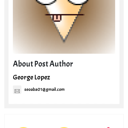
About Post Author
George Lopez
seoaba01@gmail.com