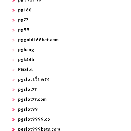
pg เว็บตรง
pg168
pg77
pg99
pggold168bet.com
pgheng
pgk44b
PGSlot
pgslot เว็บตรง
pgslot77
pgslot77.com
pgslot99
pgslot9999.co
pgslot999bets.com