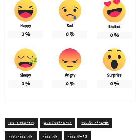
Happy
Sad
Excited
0
%
0
%
0
%
Sleepy
Angry
Surprise
0
%
0
%
0
%
JOKER สล็อต789
ทางเข้าสล็อต 789
รวมเว็บ สล็อต789
สมัครสล็อต 789
สล็อต 789
สล็อต789 PG