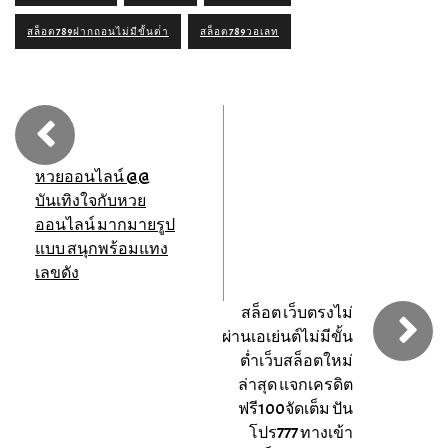
สล็อต789ฝากถอนไม่มีขั้นต่ํา
สล็อต789วอเลท
หวยออนไลน์ @@
บันเทิงใจกับหวย
ออนไลน์ มากมายรูป
แบบ สนุกพร้อมแทง
เลขดัง
สล็อต เว็บตรงไม่
ผ่านเอเย่นต์ไม่มีขั้น
ต่ำเว็บสล็อตใหม่
ล่าสุด แจกเครดิต
ฟรี100จัดเต็ม ปัน
โปร777 ทางเข้า