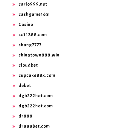
carlo999.net
cashgame168
Casino
cc11388.com
chang7777
chinatown888.win
cloudbet
cupcake88x.com
debet
dgb222hot.com
dgb222hot.com
dr888
dr888bet.com