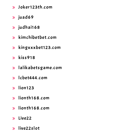
Joker123th.com
juad69
judhai168
kimchibetbet.com
kingxxxbet123.com
kiss918
lalikabetsgame.com
lcbet444.com
lion123
lionth168.com
lionth168.com
Live22
live22slot