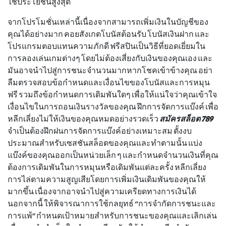
ใช้ประโยชน์สูงสุด
จากโปรโมชั่นเหล่านี้เนื่องจากสามารถเพิ่มเงินในบัญชีของ
คุณได้อย่างมาก คอยสังเกตโบนัสต้อนรับ โบนัสเงินฝาก และ
โปรแกรมตอบแทนความภักดี ฟรีสปินเป็นวิธีที่ยอดเยี่ยมใน
การลองเล่นเกมต่างๆ โดยไม่ต้องเสี่ยงกับเงินของคุณเอง และ
มันอาจนำไปสู่การชนะจำนวนมากหากโชคเข้าข้างคุณ อย่า
ลืมตรวจสอบข้อกำหนดและเงื่อนไขของโบนัสและการหมุน
ฟรี รวมถึงข้อกำหนดการเดิมพันใดๆ เพื่อให้แน่ใจว่าคุณเข้าใจ
เงื่อนไขในการถอนเงินรางวัลของคุณ ฝึกการจัดการแบ๊งค์ เพื่อ
หลีกเลี่ยงไม่ให้เงินของคุณหมดอย่างรวดเร็ว
สมัครสล็อต 789
จำเป็นต้องฝึกฝนการจัดการแบ๊งค์อย่างเหมาะสม ตั้งงบ
ประมาณสำหรับเซสชันสล็อตของคุณและทำตามนั้น แบ่ง
แบ๊งค์ของคุณออกเป็นหน่วยเล็ก ๆ และกำหนดจำนวนเงินที่คุณ
ต้องการเดิมพันในการหมุนหรือเดิมพันแต่ละครั้ง หลีกเลี่ยง
การไล่ตามความสูญเสียโดยการเพิ่มเงินเดิมพันของคุณให้
มากขึ้น เนื่องจากอาจนำไปสู่ความเครียดทางการเงินได้
นอกจากนี้ ให้พิจารณาการใช้กลยุทธ์ “การจำกัดการชนะและ
การแพ้” กำหนดเป้าหมายสำหรับการชนะของคุณและเลิกเล่น