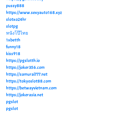
pussy888
https://www.sexyauto168.xyz
slotxo24hr
slotpg
หนังโป๊ไทย
1xbetth
funny18
kiss918
https://pgslotth.io
https://joker356.com
https://samurai777.net
https://tokyoslot88.com
https://betwayvietnam.com
https://jokerasia.net
pgslot
pgslot