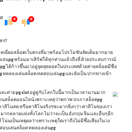
0
0
0
คร?
ดเยี่ยมสล็อตเว็บตรงที่มาพร้อมโปรโมชันจัดเต็มมากมาย
ล่นpg พร้อมมาเสิร์ฟให้ทุกท่านแล้วถึงที่ ด้วยประสบการณ์
 ได้ก้าวขึ้นมาอยู่จุดสุดยอดในประเทศด้วยค่ายสล็อตมีชื่อ
ตpg ทดลองเล่นสล็อต ทดสอบเล่นpg และยังเป็น ปากทางเข้า
ะค่าย pg slot อยู่คู่กับโลกใบนี้มากเป็นเวลานานมาก
ในด้านสล็อตออนไลน์ เพราะเหตุว่าพกวพวกเรา สล็อตpg
งคาสิโนสด หรือคาสิโนจริงๆซะมากยิ่งกว่า คาสิโนของเรา
มากหลายแห่งทั้งโลก ไม่ว่าจะเป็น อังกฤษ จีน และอื่นๆอีก
โน่นเป็นเหตุผลว่าเพราะเหตุใดเราถึงไม่มีชื่อเสียงในวง
สอบเล่นสล็อต ทดลองเล่นpg