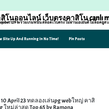
สิโนออนไลน์ เว็บตรงคาสิโน canlı maç
jojobet 129 tv รวมเกมพนัน สล็อต เว็บตรง ไม่ผ่านเอเย่นต์ ไม่ล็อคยูส เ
w Site Up And Running In No Time!
Pin Posts
 10 April 23 ทดลองเล่นpg webใหญ่ คาสิ
 ใหม่ล่าสุด Top 65 by Ramona