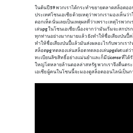
ในต้นปี 59 พวกเราได้กระทำขยายตลาดสล็อตออนไ
ประเทศโซนเอเชีย ด้วยเหตุว่าพวกเรามองเห็นว่าในป
ดอกเห็ด นั่นเลยเป็นเหตุผลที่ว่าเพราะเหตุไรพว
เล่นpg ในโซนเอเชีย เนื่องจากว่ามันเริ่มจะสกป
ทุกท่านอย่างมากมายแล้ว ยังทำให้ชื่อเสียงป่น
ทำให้ชื่อเสียงป่นปี้แล้วมันส่งผลอะไรกับพวกเรา? 
สล็อตpg ทดลองเล่นสล็อต ทดลองเล่นpgslot แต่ว่าเรา
ทะเบียนลิขสิทธิ์อย่างแม่นยำและก็มี License ที่
ใหญ่โตหลายล้านดอลล่าสหรัฐ พวกเราจึงตื่นตร
เอเชีย ผู้คนในโซนนี้จะมองดูสล็อตออนไลน์เป็นการเ