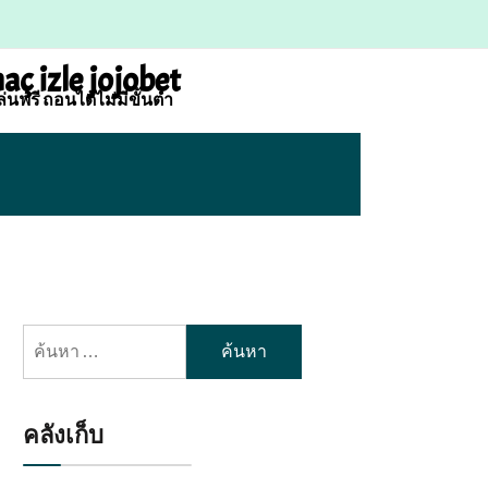
 izle jojobet
ล่นฟรี ถอนได้ไม่มีขั้นต่ำ
ค้นหา
สำหรับ:
คลังเก็บ