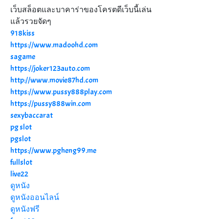
เว็บสล็อตและบาคาร่าของโครตดีเว็บนี้เล่น
แล้วรวยจัดๆ
918kiss
https://www.madoohd.com
sagame
https://joker123auto.com
http://www.movie87hd.com
https://www.pussy888play.com
https://pussy888win.com
sexybaccarat
pg slot
pgslot
https://www.pgheng99.me
fullslot
live22
ดูหนัง
ดูหนังออนไลน์
ดูหนังฟรี