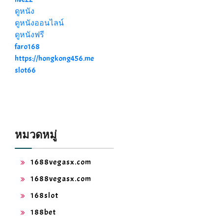
ดูหนัง
ดูหนังออนไลน์
ดูหนังฟรี
faro168
https://hongkong456.me
slot66
หมวดหมู่
1688vegasx.com
1688vegasx.com
168slot
188bet