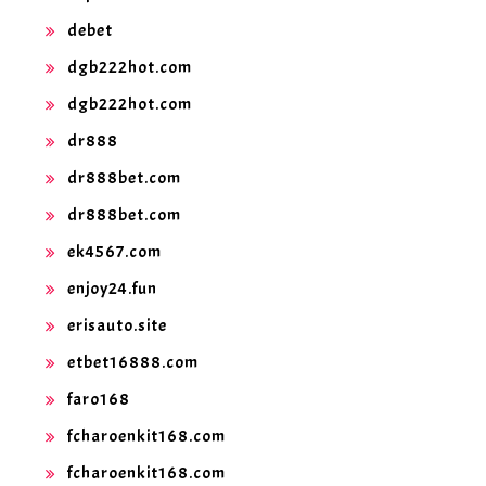
debet
dgb222hot.com
dgb222hot.com
dr888
dr888bet.com
dr888bet.com
ek4567.com
enjoy24.fun
erisauto.site
etbet16888.com
faro168
fcharoenkit168.com
fcharoenkit168.com