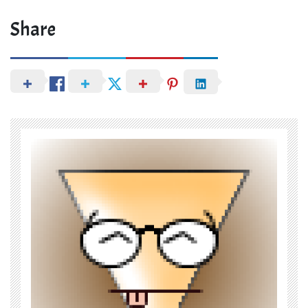
Share