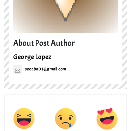
About Post Author
George Lopez
seoaba01@gmail.com