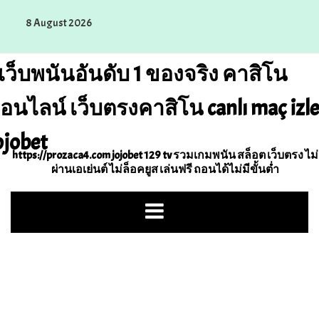
Skip
8 August 2026
to
content
เว็บพนันอันดับ 1 ของจริง คาสิโน
อนไลน์ เว็บตรงคาสิโน canlı maç izle
ojobet
https://prozaca4.com jojobet 129 tv รวมเกมพนัน สล็อต เว็บตรง ไม่
ผ่านเอเย่นต์ ไม่ล็อคยูส เล่นฟรี ถอนได้ไม่มีขั้นต่ำ