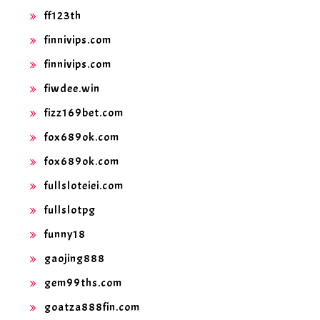
ff123th
finnivips.com
finnivips.com
fiwdee.win
fizz169bet.com
fox689ok.com
fox689ok.com
fullsloteiei.com
fullslotpg
funny18
gaojing888
gem99ths.com
goatza888fin.com