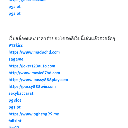
pgslot
pgslot
เว็บสล็อตและบาคาร่าของโครตดีเว็บนี้เล่นแล้วรวยจัดๆ
918kiss
https://www.madoohd.com
sagame
https://joker123auto.com
http://www.movie87hd.com
https://www.pussy888play.com
https://pussy888win.com
sexybaccarat
pg slot
pgslot
https://www.pgheng99.me
fullslot
live22