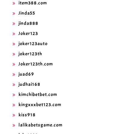
item388.com
Jinda55
jinda888
Joker123
joker123auto
joker123th
Joker123th.com
juad69
judhai168
kimchibetbet.com
kingxxxbet123.com
kiss918
lalikabetsgame.com