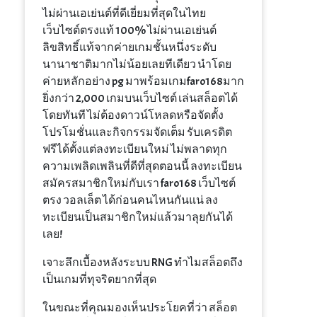
ไม่ผ่านเอเย่นต์ที่ดีเยี่ยมที่สุดในไทย
เว็บไซต์ตรงแท้ 100% ไม่ผ่านเอเย่นต์
ลิขสิทธิ์แท้จากค่ายเกมชั้นหนึ่งระดับ
นานาชาติมากไม่น้อยเลยทีเดียว นำโดย
ค่ายหลักอย่าง pg มาพร้อมเกมfaro168มาก
ยิ่งกว่า 2,000 เกมบนเว็บไซต์ เล่นสล็อตได้
โดยทันที ไม่ต้องดาวน์โหลดหรือจัดตั้ง
โปรโมชั่นและกิจกรรมจัดเต็ม รับเครดิต
ฟรีได้ตั้งแต่ลงทะเบียนใหม่ ไม่พลาดทุก
ความเพลิดเพลินที่ดีที่สุดตอนนี้ ลงทะเบียน
สมัครสมาชิกใหม่กับเรา faro168 เว็บไซต์
ตรง วอลเล็ต ได้ก่อนคนไหนกันแน่ ลง
ทะเบียนเป็นสมาชิกใหม่แล้วมาลุยกันได้
เลย!
เจาะลึกเบื้องหลังระบบ RNG ทำไมสล็อตถึง
เป็นเกมที่ทุจริตยากที่สุด
ในขณะที่คุณมองเห็นประโยคที่ว่า สล็อต