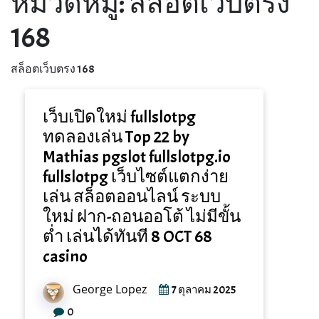
หมวดหมู่:
สล็อตเว็บตรง
168
สล็อตเว็บตรง 168
เว็บเปิดใหม่ fullslotpg
ทดลองเล่น Top 22 by
Mathias pgslot fullslotpg.io
fullslotpg เว็บไซต์แตกง่าย
เล่น สล็อตออนไลน์ ระบบ
ใหม่ ฝาก-ถอนออโต้ ไม่มีขั้น
ต่ำ เล่นได้ทันที 8 OCT 68
casino
George Lopez
7 ตุลาคม 2025
0