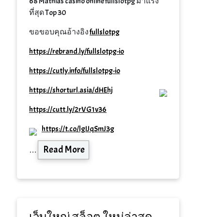
68 Mathias casino online fullslotpg มาแรง
ที่สุด Top 30
ขอขอบคุณอ้างอิง
fullslotpg
https://rebrand.ly/fullslotpg-io
https://cutly.info/fullslotpg-io
https://shorturl.asia/dHEhj
https://cutt.ly/2rVG1v36
https://t.co/lgIJqSmJ3g
Read More
…