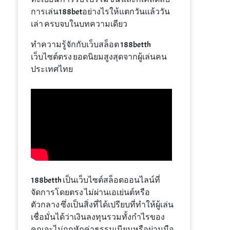
การเล่น188betอย่างไรให้แตกวันแล้ววัน
เล่า ครบจบในบทความเดียว
ทำความรู้จักกับเว็บสล็อต 188betth
เว็บไซต์ตรง ยอดนิยมสูงสุดจากผู้เล่นคน
ประเทศไทย
188betth เป็นเว็บไซต์สล็อตออนไลน์ที่
จัดการโดยตรง ไม่ผ่านเอเย่นต์หรือ
ตัวกลาง ซึ่งเป็นสิ่งที่ได้เปรียบที่ทำให้ผู้เล่น
เชื่อมั่นได้ว่าเงินลงทุนรวมทั้งกำไรของ
คุณจะไม่ถูกหักค่าธรรมเนียมหรือผ่านมือ