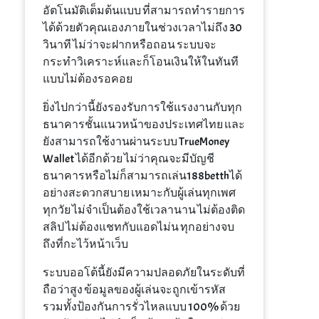
อัตโนมัติเต็มต้นแบบ ที่สามารถทำรายการ
ได้ด้วยตัวคุณเองภายในช่วงเวลาไม่ถึง 30
วินาที ไม่ว่าจะฝากหรือถอน ระบบจะ
กระทำวิเคราะห์และก็โอนเงินให้ในทันที
แบบไม่ต้องรอคอย
ยิ่งไปกว่านี้ยังรองรับการใช้แรงงานกับทุก
ธนาคารชั้นแนวหน้าของประเทศไทย และ
ยังสามารถใช้งานผ่านระบบ TrueMoney
Wallet ได้อีกด้วย ไม่ว่าคุณจะมีบัญชี
ธนาคารหรือไม่ก็สามารถเล่น188betthได้
อย่างสะดวกสบาย เหมาะกับผู้เล่นทุกเพศ
ทุกวัย ไม่จำเป็นต้องใช้เวลานาน ไม่ต้องติด
สลิป ไม่ต้องแชทกับแอดไม่น ทุกอย่างจบ
ถึงที่กะไว้หน้าเว็บ
ระบบออโต้นี้ยังมีความปลอดภัยในระดับที่
ถือว่าสูง ข้อมูลของผู้เล่นจะถูกเข้ารหัส
รวมทั้งป้องกันการรั่วไหลแบบ 100% ด้วย