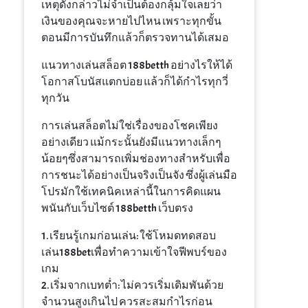
เหตุดังกล่าวไม่จำเป็นต้องกลุ้มใจเลยว่า
เงินของคุณจะหายไปไหน เพราะทุกขั้น
ตอนมีการบันทึกแล้วก็ตรวจทานได้เสมอ
แนวทางเล่นสล็อต 188betth อย่างไรให้ได้
โอกาสโบนัสแตกบ่อย แล้วก็ได้กำไรทุกวี่
ทุกวัน
การเล่นสล็อตไม่ใช่เรื่องของโชคเพียง
อย่างเดียว แม้กระนั้นยังมีแนวทางเล็กๆ
น้อยๆซึ่งสามารถเพิ่มช่องทางสำหรับเพื่อ
การชนะได้อย่างเป็นจริงเป็นจัง ซึ่งผู้เล่นมือ
โปรมักใช้เทคนิคเหล่านี้ในการคิดแผน
พนันกับเว็บไซต์ 188betth เว็บตรง
1. เรียนรู้เกมก่อนเล่น: ใช้โหมดทดสอบ
เล่น188betเพื่อทำความเข้าใจฟีพบร์ของ
เกม
2. เริ่มจากเบทต่ำ: ไม่ควรเริ่มเดิมพันด้วย
จำนวนสูงเกินไป ควรสะสมกำไรก่อน