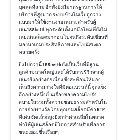
บุคคลที่สาม อีกทั้งยังมีมาตรฐานการให้
บริการที่สูงมาก ระบบข้างในเว็บถูกวาง
แบบมาให้ใช้งานง่าย เหมาะสำหรับผู้
เล่น188betthทุกระดับ ตั้งแต่มือใหม่ที่ยังไม่
เคยเล่นสล็อตมาก่อน ไปจนถึงระดับเซียนที่
มองหาเกมประสิทธิภาพและโบนัสแตก
หลายครั้ง
ยิ่งไปกว่านี้ 188betth ยังเป็นเว็บที่มีฐาน
ลูกค้าขนาดใหญ่และได้รับการรีวิวจากผู้
เล่นจริงอย่างต่อเนื่อง ซึ่งสะท้อนให้มอง
เห็นถึงความวางใจที่มีต่อแบรนด์นี้ จุดแข็ง
อีกอย่างหนึ่งเป็นเรื่องของความโปร่ง
สบายใสรวมทั้งความชอบธรรมสำหรับใน
การจ่ายรางวัล โดยทุกเกมสล็อตมีค่า RTP
ที่เด่นชัดแล้วก็สูงยิ่งกว่าค่าเฉลี่ยในตลาด
ทำให้ผู้เล่นสล็อตมีโอกาสสำหรับเพื่อการ
ชนะเยอะขึ้นเรื่อยๆ