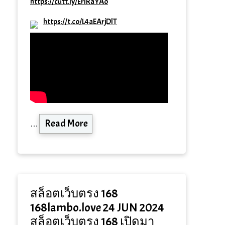
https://cutt.ly/ErlRaYAo
https://t.co/L4aEArjDlT
Read More
…
สล็อตเว็บตรง 168
168lambo.love 24 JUN 2024
สล็อตเว็บตรง 168 เปิดมา