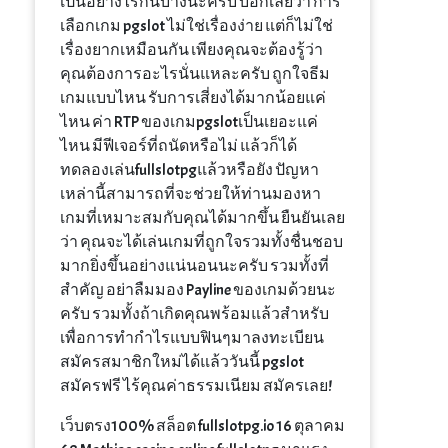
เป็นอย่างไรกันบ้างนะครับ บอกเลยว่า การ
เลือกเกม pgslot ไม่ใช่เรื่องง่าย แต่ก็ไม่ใช่
เรื่องยากเหมือนกัน เพียงคุณจะต้องรู้ว่า
คุณต้องการอะไรนั่นแหละครับ ถูกใจธีม
เกมแบบไหน รับการเสี่ยงได้มากน้อยแค่
ไหน ค่า RTP ของเกมpgslotเป็นเยอะแค่
ไหน มีฟีเจอร์ที่ถนัดหรือไม่ แล้วก็ได้
ทดลองเล่นfullslotpgแล้วหรือยัง ปัญหา
เหล่านี้สามารถที่จะช่วยให้ท่านมองหา
เกมที่เหมาะสมกับคุณได้มากขึ้น ยืนยันเลย
ว่า คุณจะได้เล่นเกมที่ถูกใจรวมทั้งชื่นชอบ
มากยิ่งขึ้นอย่างแน่นอนนะครับ รวมทั้งที่
สำคัญ อย่าลืมมอง Payline ของเกมด้วยนะ
ครับ รวมทั้งถ้าเกิดคุณพร้อมแล้วสำหรับ
เพื่อการทำกำไรแบบฟินๆมาลงทะเบียน
สมัครสมาชิกใหม่ได้แล้ววันนี้ pgslot
สมัครฟรี ไร้คุณค่าธรรมเนียม สมัครเลย!
เว็บตรง100% สล็อต fullslotpg.io 16 ตุลาคม