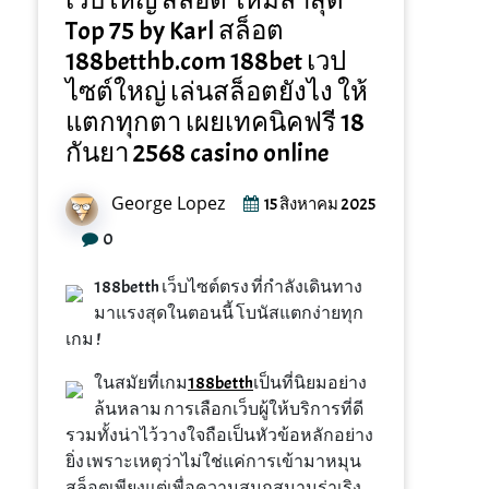
เว็บใหญ่ สล็อต ใหม่ล่าสุด
Top 75 by Karl สล็อต
188betthb.com 188bet เวป
ไซต์ใหญ่ เล่นสล็อตยังไง ให้
แตกทุกตา เผยเทคนิคฟรี 18
กันยา 2568 casino online
George Lopez
15 สิงหาคม 2025
0
188betth เว็บไซต์ตรง ที่กำลังเดินทาง
มาแรงสุดในตอนนี้ โบนัสแตกง่ายทุก
เกม !
ในสมัยที่เกม
188betth
เป็นที่นิยมอย่าง
ล้นหลาม การเลือกเว็บผู้ให้บริการที่ดี
รวมทั้งน่าไว้วางใจถือเป็นหัวข้อหลักอย่าง
ยิ่ง เพราะเหตุว่าไม่ใช่แค่การเข้ามาหมุน
สล็อตเพียงแต่เพื่อความสนุกสนานร่าเริง