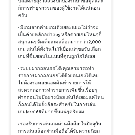
ปลอดภัยสูง 100% ปกป้องรักษาข้อมูลและ
ก็การทำธุรกรรมของผู้ใช้งานได้แน่นอน
ครับ
• มีเกมจากค่ายเกมดังเยอะแยะ: ไม่ว่าจะ
เป็นค่ายหลักอย่าง pg หรือค่ายเกมไหนๆก็
สนุกแน่ๆ จัดเต็มเกมสล็อตมากกว่า 2,000
เกม เล่นได้ทั้งวัน ไม่มีเบื่อแน่ๆขอรับ เลือก
เกมที่ชื่นชอบในแบบที่คุณถูกใจได้เลย
• ระบบฝากถอนออโต้: คุณสามารถทำ
รายการฝากถอนออโต้ด้วยตนเองได้เลย
ไม่ต้องรอคอยแอดมินทำรายการให้
สะดวกต่อการทำรายการเพิ่มขึ้นเรื่อยๆ
ฝากถอนไม่มีอย่างน้อย เล่นได้เยอะแค่ไหน
ก็ถอนได้ไม่ยั้ง อิสระสำหรับในการเล่น
เกมfaro168ที่มากขึ้นแน่ๆครับผม
• รองรับการเล่นเกมผ่านมือถือ: ในปัจจุบัน
การเล่นสล็อตผ่านมือถือได้รับความนิยม