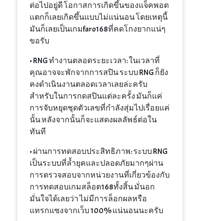
ต่อไปอยู่ดี โอกาสการเกิดขึ้นของแจ็คพอต
แตกก็เลยเกิดขึ้นแบบไม่แน่นอน โดยเหตุนี้
มันก็เลยเป็นเกมfaro168ที่คดโกงยากแน่ๆ
ขอรับ
• RNG ทำงานตลอดระยะเวลา: ในเวลาที่
คุณอาจจะพักจากการสปิน ระบบ RNG ก็ยัง
คงดำเนินงานตลอดเวลาเลยล่ะครับ
สำหรับในการกดสปินแต่ละครั้ง มันก็แค่
การจับหยุดชุดตัวเลขที่กำลังสุ่มไปเรื่อยแค่
นั้น หลังจากนั้นก็จะแสดงผลลัพธ์ต่อใน
ทันที
• ผ่านการทดสอบประสิทธิภาพ: ระบบ RNG
เป็นระบบที่ล้ำยุคและปลอดภัยมากๆผ่าน
การตรวจสอบจากหน่วยงานที่เกี่ยวข้องกับ
การทดสอบเกมสล็อต168ทั้งสิ้น มั่นอก
มั่นใจได้เลยว่า ไม่มีการล็อกผลหรือ
แทรกแซงจากเว็บ 100% แน่นอนนะครับ