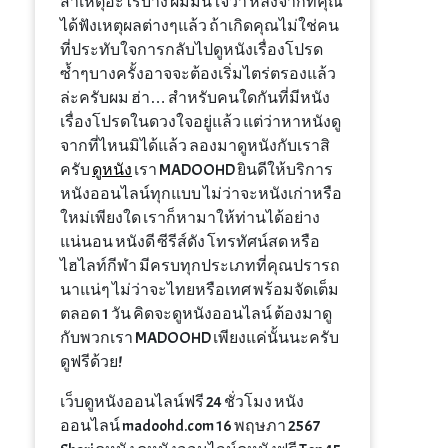
สาเหตุอะไรบ้าง ผมมั่นใจว่า หลังจากที่คุณ
ได้ฟังเหตุผลต่างๆแล้ว ถ้าเกิดคุณไม่ใช่คน
ที่ประทับใจการกลับไปดูหนังเรื่องโปรด
ซ้ำๆบางครั้งอาจจะต้องเริ่มไตร่ตรองแล้ว
ล่ะครับผม ฮ่า… สำหรับคนใดกันที่มีหนัง
เรื่องโปรดในดวงใจอยู่แล้ว แต่ว่าหาหนังดู
จากที่ไหนมิได้แล้ว ลองมาดูหนังกับเราสิ
ครับ
ดูหนัง
เรา MADOOHD ยินดีให้บริการ
หนังออนไลน์ทุกแบบ ไม่ว่าจะหนังเก่าหรือ
ใหม่เพียงใด เราก็หามาให้ท่านได้อย่าง
แน่นอน หนังดี ซีรีส์ดัง โทรทัศน์สด หรือ
ไฮไลท์กีฬา มีครบทุกประเภทที่คุณปรารถ
นาแน่ๆ ไม่ว่าจะไทยหรือเทศ พร้อมจัดเต็ม
ตลอด 1 วัน คิดจะดูหนังออนไลน์ ต้องมาดู
กับพวกเรา MADOOHD เพียงแค่นั้นนะครับ
ดูฟรีด้วย!
เว็บดูหนังออนไลน์ฟรี 24 ชั่วโมง หนัง
ออนไลน์ madoohd.com 16 พฤษภา 2567