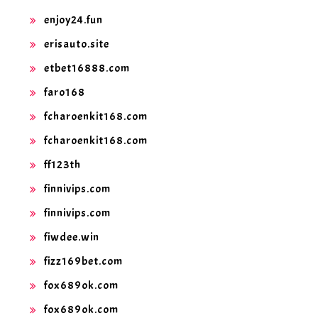
enjoy24.fun
erisauto.site
etbet16888.com
faro168
fcharoenkit168.com
fcharoenkit168.com
ff123th
finnivips.com
finnivips.com
fiwdee.win
fizz169bet.com
fox689ok.com
fox689ok.com