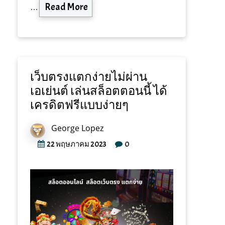
Read More
…
เว็บตรงแตกง่ายไม่ผ่าน
เอเย่นต์ เล่นสล็อตตอนนี้ ได้
เครดิตฟรีแบบง่ายๆ
George Lopez
0
22 พฤษภาคม 2023