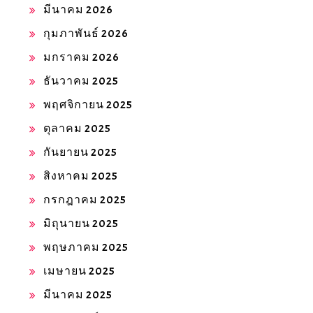
มีนาคม 2026
กุมภาพันธ์ 2026
มกราคม 2026
ธันวาคม 2025
พฤศจิกายน 2025
ตุลาคม 2025
กันยายน 2025
สิงหาคม 2025
กรกฎาคม 2025
มิถุนายน 2025
พฤษภาคม 2025
เมษายน 2025
มีนาคม 2025