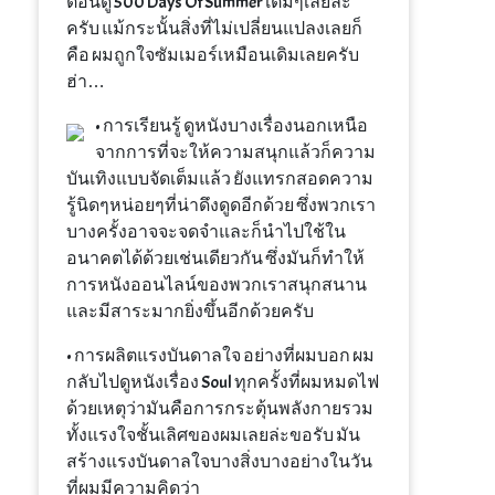
ตอนดู 500 Days Of Summer เต็มๆเลยล่ะ
ครับ แม้กระนั้นสิ่งที่ไม่เปลี่ยนแปลงเลยก็
คือ ผมถูกใจซัมเมอร์เหมือนเดิมเลยครับ
ฮ่า…
• การเรียนรู้ ดูหนังบางเรื่องนอกเหนือ
จากการที่จะให้ความสนุกแล้วก็ความ
บันเทิงแบบจัดเต็มแล้ว ยังแทรกสอดความ
รู้นิดๆหน่อยๆที่น่าดึงดูดอีกด้วย ซึ่งพวกเรา
บางครั้งอาจจะจดจำและก็นำไปใช้ใน
อนาคตได้ด้วยเช่นเดียวกัน ซึ่งมันก็ทำให้
การหนังออนไลน์ของพวกเราสนุกสนาน
และมีสาระมากยิ่งขึ้นอีกด้วยครับ
• การผลิตแรงบันดาลใจ อย่างที่ผมบอก ผม
กลับไปดูหนังเรื่อง Soul ทุกครั้งที่ผมหมดไฟ
ด้วยเหตุว่ามันคือการกระตุ้นพลังกายรวม
ทั้งแรงใจชั้นเลิศของผมเลยล่ะขอรับ มัน
สร้างแรงบันดาลใจบางสิ่งบางอย่างในวัน
ที่ผมมีความคิดว่า