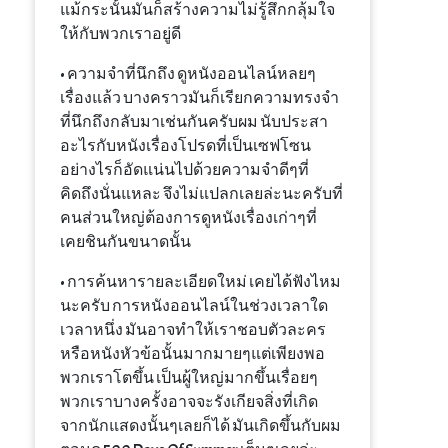
แม้กระนั้นมันก็สร้างความไม่รู้สึกกลุ้มใจ
ให้กับพวกเราอยู่ดี
• ความจำที่นึกถึง ดูหนังออนไลน์หลยๆ
เรื่องแล้ว บางคราวมันก็เรียกความทรงจำ
ที่นึกถึงกลับมาเช่นกันครับผม นับประสา
อะไรกับหนังเรื่องโปรดที่เป็นเซฟโซน
อย่างไรก็อัดแน่นไปด้วยความจำดีๆที่
คิดถึงนั่นแหละ จึงไม่แปลกเลยล่ะนะครับที่
คนส่วนใหญ่ต้องการดูหนังเรื่องเก่าๆที่
เคยชินกันขนาดนั้น
• การค้นหารายละเอียดใหม่ เคยได้ฟังไหม
นะครับ การหนังออนไลน์ในช่วงเวลาใด
เวลาหนึ่ง มันอาจทำให้เราชอบตัวละคร
หรือหนังหัวข้อนั้นมากมายๆแต่เพียงพอ
พวกเราโตขึ้น เป็นผู้ใหญ่มากขึ้นเรื่อยๆ
พวกเราบางครั้งอาจจะรังเกียจสิ่งที่เกิด
จากนักแสดงนั้นๆเลยก็ได้ มันเกิดขึ้นกับผม