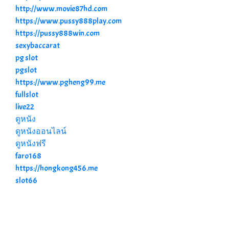
http://www.movie87hd.com
https://www.pussy888play.com
https://pussy888win.com
sexybaccarat
pg slot
pgslot
https://www.pgheng99.me
fullslot
live22
ดูหนัง
ดูหนังออนไลน์
ดูหนังฟรี
faro168
https://hongkong456.me
slot66