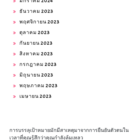
มกราคม 2024
ธันวาคม 2023
พฤศจิกายน 2023
ตุลาคม 2023
กันยายน 2023
สิงหาคม 2023
กรกฎาคม 2023
มิถุนายน 2023
พฤษภาคม 2023
เมษายน 2023
การบรรลุเป้าหมายมักมีสาเหตุมาจากการยืนยันตัวตนใน
เวลาที่คุณรู้สึกว่าคุณกำลังล้มเหลว