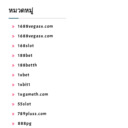
หมวดหมู่
1688vegasx.com
1688vegasx.com
168slot
188bet
188betth
1xbet
1xbit1
1xgameth.com
55slot
789pluss.com
888pg