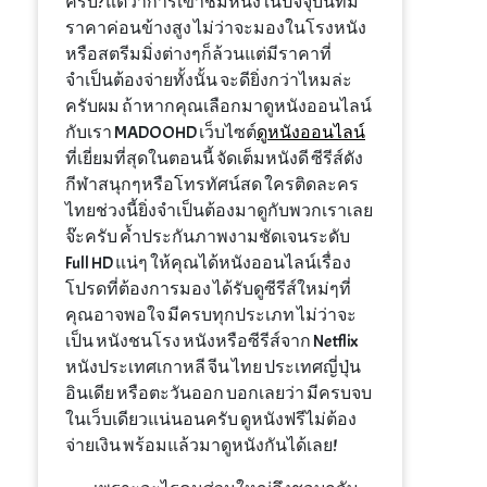
ครับ? แต่ว่าการเข้าชมหนังในปัจจุบันที่มี
ราคาค่อนข้างสูง ไม่ว่าจะมองในโรงหนัง
หรือสตรีมมิ่งต่างๆก็ล้วนแต่มีราคาที่
จำเป็นต้องจ่ายทั้งนั้น จะดียิ่งกว่าไหมล่ะ
ครับผม ถ้าหากคุณเลือกมาดูหนังออนไลน์
กับเรา MADOOHD เว็บไซต์
ดูหนังออนไลน์
ที่เยี่ยมที่สุดในตอนนี้ จัดเต็มหนังดี ซีรีส์ดัง
กีฬาสนุกๆหรือโทรทัศน์สด ใครติดละคร
ไทยช่วงนี้ยิ่งจำเป็นต้องมาดูกับพวกเราเลย
จ๊ะครับ ค้ำประกันภาพงามชัดเจนระดับ
Full HD แน่ๆ ให้คุณได้หนังออนไลน์เรื่อง
โปรดที่ต้องการมอง ได้รับดูซีรีส์ใหม่ๆที่
คุณอาจพอใจ มีครบทุกประเภท ไม่ว่าจะ
เป็น หนังชนโรง หนังหรือซีรีส์จาก Netflix
หนังประเทศเกาหลี จีน ไทย ประเทศญี่ปุ่น
อินเดีย หรือตะวันออก บอกเลยว่า มีครบจบ
ในเว็บเดียวแน่นอนครับ ดูหนังฟรีไม่ต้อง
จ่ายเงิน พร้อมแล้วมาดูหนังกันได้เลย!