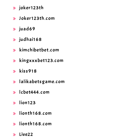
joker123th
Joker123th.com
juad69
judhai168
kimchibetbet.com
kingxxxbet123.com
kiss918
lalikabetsgame.com
lcbet444.com
lion123
lionth168.com
lionth168.com
Live22