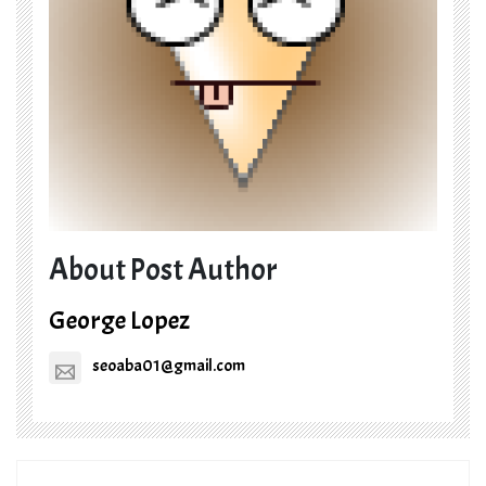
About Post Author
George Lopez
seoaba01@gmail.com