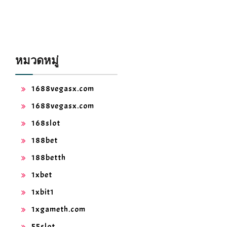
หมวดหมู่
1688vegasx.com
1688vegasx.com
168slot
188bet
188betth
1xbet
1xbit1
1xgameth.com
55slot