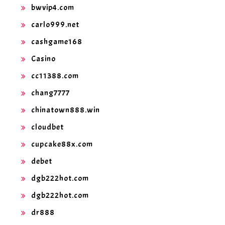
bwvip4.com
carlo999.net
cashgame168
Casino
cc11388.com
chang7777
chinatown888.win
cloudbet
cupcake88x.com
debet
dgb222hot.com
dgb222hot.com
dr888