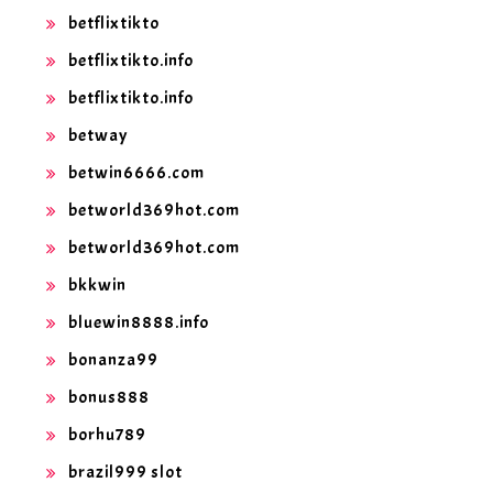
betflixtikto
betflixtikto.info
betflixtikto.info
betway
betwin6666.com
betworld369hot.com
betworld369hot.com
bkkwin
bluewin8888.info
bonanza99
bonus888
borhu789
brazil999 slot