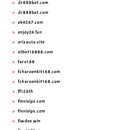
dr888bet.com
dr888bet.com
ek4567.com
enjoy24.fun
erisauto.site
etbet16888.com
faro168
fcharoenkit168.com
fcharoenkit168.com
ff123th
finnivips.com
finnivips.com
fiwdee.win