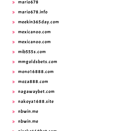
mario678
mario678.info
meekin365day.com
mexicanoo.com
mexicanoo.com
mib555s.com
mmgoldsbets.com
mono16888.com
moza888.com
nagawaybet.com
nakoya1688.site
nbwin.me
nbwin.me