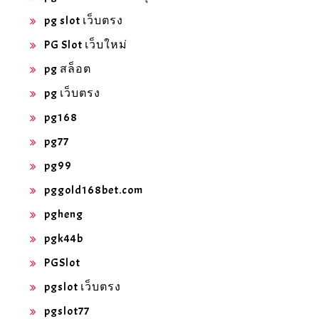
pg slot เว็บตรง
PG Slot เว็บใหม่
pg สล็อต
pg เว็บตรง
pg168
pg77
pg99
pggold168bet.com
pgheng
pgk44b
PGSlot
pgslot เว็บตรง
pgslot77