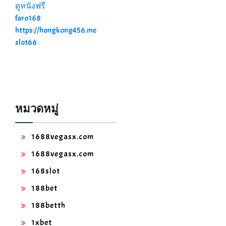
ดูหนังฟรี
faro168
https://hongkong456.me
slot66
หมวดหมู่
1688vegasx.com
1688vegasx.com
168slot
188bet
188betth
1xbet