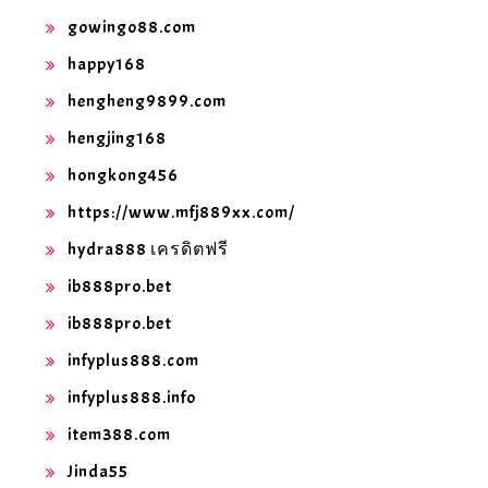
gowingo88.com
happy168
hengheng9899.com
hengjing168
hongkong456
https://www.mfj889xx.com/
hydra888 เครดิตฟรี
ib888pro.bet
ib888pro.bet
infyplus888.com
infyplus888.info
item388.com
Jinda55