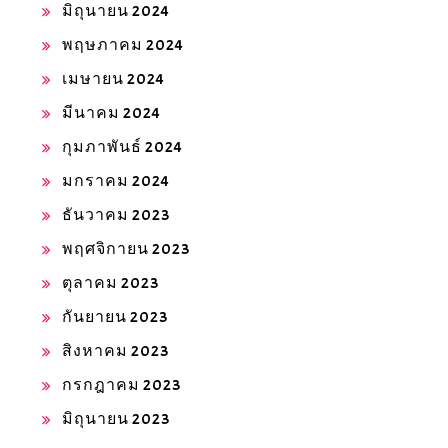
มิถุนายน 2024
พฤษภาคม 2024
เมษายน 2024
มีนาคม 2024
กุมภาพันธ์ 2024
มกราคม 2024
ธันวาคม 2023
พฤศจิกายน 2023
ตุลาคม 2023
กันยายน 2023
สิงหาคม 2023
กรกฎาคม 2023
มิถุนายน 2023