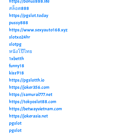
https://bonus888.life
สล็อต888
https://pgslot.today
pussy888
https://www.sexyauto168.xyz
slotxo24hr
slotpg
หนังโป๊ไทย
1xbetth
funny18
kiss918
https://pgslotth.io
https://joker356.com
https://samurai777.net
https://tokyoslot88.com
https://betwayvietnam.com
https://jokerasia.net
pgslot
pgslot