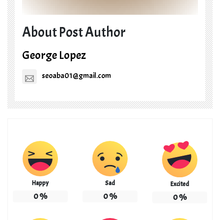
About Post Author
George Lopez
seoaba01@gmail.com
Happy
Sad
Excited
0
%
0
%
0
%