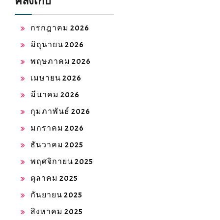
คลังเก็บ
กรกฎาคม 2026
มิถุนายน 2026
พฤษภาคม 2026
เมษายน 2026
มีนาคม 2026
กุมภาพันธ์ 2026
มกราคม 2026
ธันวาคม 2025
พฤศจิกายน 2025
ตุลาคม 2025
กันยายน 2025
สิงหาคม 2025