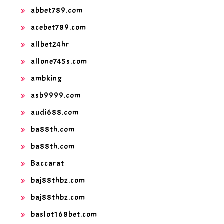
abbet789.com
acebet789.com
allbet24hr
allone745s.com
ambking
asb9999.com
audi688.com
ba88th.com
ba88th.com
Baccarat
baj88thbz.com
baj88thbz.com
baslot168bet.com