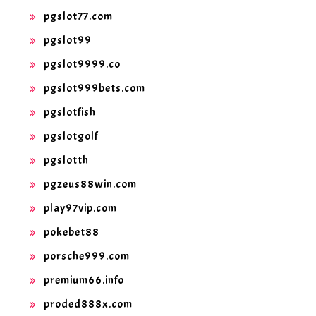
pgslot77.com
pgslot99
pgslot9999.co
pgslot999bets.com
pgslotfish
pgslotgolf
pgslotth
pgzeus88win.com
play97vip.com
pokebet88
porsche999.com
premium66.info
proded888x.com