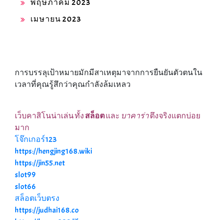
พฤษภาคม 2023
เมษายน 2023
การบรรลุเป้าหมายมักมีสาเหตุมาจากการยืนยันตัวตนใน
เวลาที่คุณรู้สึกว่าคุณกำลังล้มเหลว
เว็บคาสิโนน่าเล่น ทั้ง
สล็อต
และ
บาคาร่า
ตึงจริงแตกบ่อย
มาก
โจ๊กเกอร์123
https://hengjing168.wiki
https://jin55.net
slot99
slot66
สล็อตเว็บตรง
https://judhai168.co