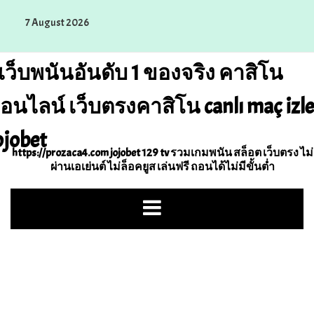
Skip
7 August 2026
to
content
เว็บพนันอันดับ 1 ของจริง คาสิโน
อนไลน์ เว็บตรงคาสิโน canlı maç izle
ojobet
https://prozaca4.com jojobet 129 tv รวมเกมพนัน สล็อต เว็บตรง ไม่
ผ่านเอเย่นต์ ไม่ล็อคยูส เล่นฟรี ถอนได้ไม่มีขั้นต่ำ