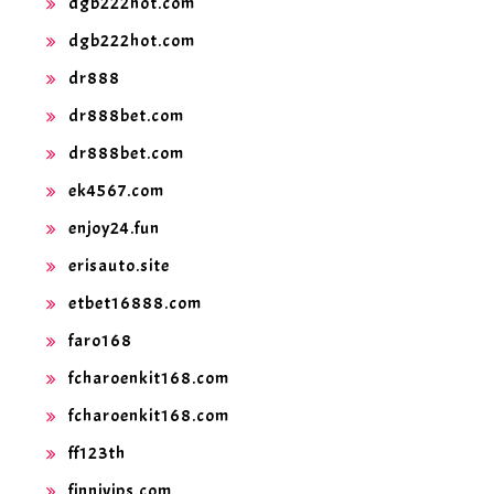
dgb222hot.com
dgb222hot.com
dr888
dr888bet.com
dr888bet.com
ek4567.com
enjoy24.fun
erisauto.site
etbet16888.com
faro168
fcharoenkit168.com
fcharoenkit168.com
ff123th
finnivips.com