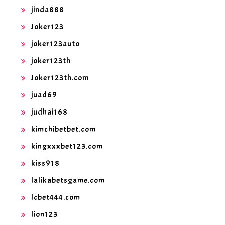
jinda888
Joker123
joker123auto
joker123th
Joker123th.com
juad69
judhai168
kimchibetbet.com
kingxxxbet123.com
kiss918
lalikabetsgame.com
lcbet444.com
lion123