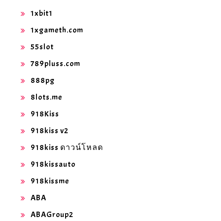
1xbit1
1xgameth.com
55slot
789pluss.com
888pg
8lots.me
918Kiss
918kiss v2
918kiss ดาวน์โหลด
918kissauto
918kissme
ABA
ABAGroup2