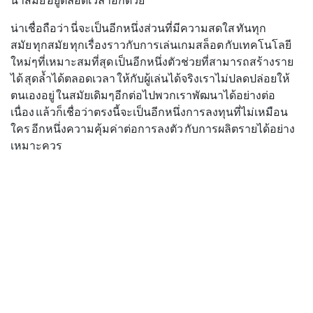
นำสมัย อยู่ตลอดเวลาอีกด้วย
น่าเชื่อถือว่า นี่จะเป็นอีกหนึ่งส่วนที่มีความสดใส ทันทุก
สมัย ทุกสมัย ทุกเรื่องราวกับการเล่นเกมสล็อต กับเทคโนโลยี
ใหม่ๆที่เหมาะสมที่สุด เป็นอีกหนึ่งตัวช่วยที่สามารถสร้างราย
ได้ สุดล้ำได้ตลอดเวลา ให้กับผู้เล่นได้จริงเราไม่ปลดปล่อยให้
ตนเองอยู่ ในสมัยเดิมๆอีกต่อไปพวกเราพัฒนาได้อย่างต่อ
เนื่อง แล้วก็เชื่อว่าตรงนี้จะเป็นอีกหนึ่งการลงทุนที่ไม่เหมือน
ใคร อีกหนึ่งความคุ้มค่าต่อการลงตัว กับการผลิตรายได้อย่าง
เหมาะควร