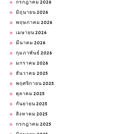
กรกฎาคม 2026
มิถุนายน 2026
พฤษภาคม 2026
เมษายน 2026
มีนาคม 2026
กุมภาพันธ์ 2026
มกราคม 2026
ธันวาคม 2025
พฤศจิกายน 2025
ตุลาคม 2025
กันยายน 2025
สิงหาคม 2025
กรกฎาคม 2025