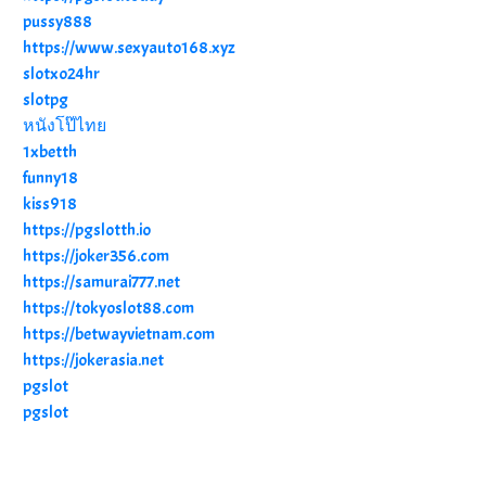
pussy888
https://www.sexyauto168.xyz
slotxo24hr
slotpg
หนังโป๊ไทย
1xbetth
funny18
kiss918
https://pgslotth.io
https://joker356.com
https://samurai777.net
https://tokyoslot88.com
https://betwayvietnam.com
https://jokerasia.net
pgslot
pgslot