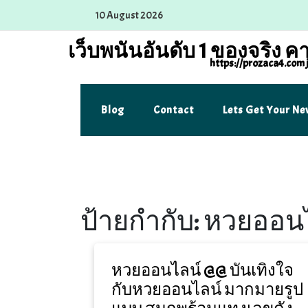
Skip
10 August 2026
to
content
เว็บพนันอันดับ 1 ของจริง คา
https://prozaca4.com 
Blog
Contact
Lets Get Your Ne
ป้ายกำกับ:
หวยออน
หวยออนไลน์ @@ บันเทิงใจ
กับหวยออนไลน์ มากมายรูป