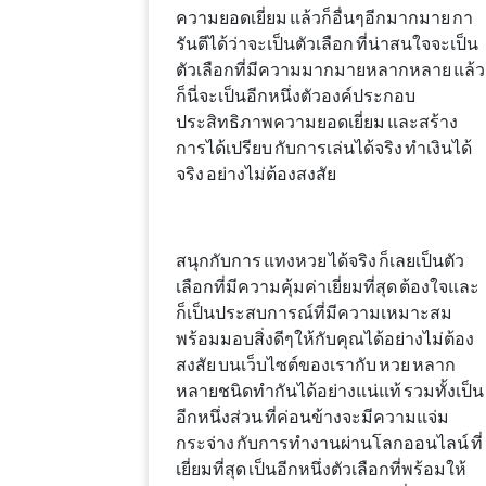
ความยอดเยี่ยม แล้วก็อื่นๆอีกมากมาย กา
รันตีได้ว่าจะเป็นตัวเลือก ที่น่าสนใจจะเป็น
ตัวเลือกที่มีความมากมายหลากหลาย แล้ว
ก็นี่จะเป็นอีกหนึ่งตัวองค์ประกอบ
ประสิทธิภาพความยอดเยี่ยม และสร้าง
การได้เปรียบ กับการเล่นได้จริง ทำเงินได้
จริง อย่างไม่ต้องสงสัย
สนุกกับการ แทงหวย ได้จริง ก็เลยเป็นตัว
เลือกที่มีความคุ้มค่าเยี่ยมที่สุด ต้องใจและ
ก็เป็นประสบการณ์ที่มีความเหมาะสม
พร้อมมอบสิ่งดีๆให้กับคุณได้อย่างไม่ต้อง
สงสัย บนเว็บไซต์ของเรากับ หวย หลาก
หลายชนิดทำกันได้อย่างแน่แท้ รวมทั้งเป็น
อีกหนึ่งส่วน ที่ค่อนข้างจะมีความแจ่ม
กระจ่าง กับการทำงานผ่านโลกออนไลน์ ที่
เยี่ยมที่สุด เป็นอีกหนึ่งตัวเลือกที่พร้อมให้