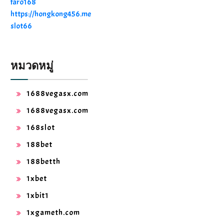
faro168
https://hongkong456.me
slot66
หมวดหมู่
1688vegasx.com
1688vegasx.com
168slot
188bet
188betth
1xbet
1xbit1
1xgameth.com