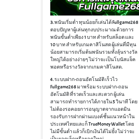
3. พนันเริ่มต่ำ ทุนน้อยก็เล่นได้ Fullgame268
ตอบปัญหาผู้เล่นทุกงบประมาณ ด้วยการ
พนันขั้นต่ำเพียง 1 บาท สำหรับสล็อต และ
10 บาท สำหรับเกมคาสิโนสด ผู้เล่นที่มีทุน
น้อยสามารถเริ่มต้นพนันรวมทั้งลุ้นรางวัล
ใหญ่ได้อย่างง่ายๆ ไม่ว่าจะเป็นโบนัสแจ็ค
พอตหรือรางวัลจากเกมคาสิโนสด.
4. ระบบฝาก-ถอนอัตโนมัติ เร็วไว
Fullgame268 มาพร้อม ระบบฝาก-ถอน
อัตโนมัติ ที่รวดเร็วและสะดวก ผู้เล่น
สามารถทำรายการได้ภายใน 5 วินาที โดย
ไม่ต้องรอคอยการอนุญาตจากแอดมิน
รองรับการฝากผ่านแบงค์ชั้นแนวหน้าใน
ประเทศไทยและก็ TrueMoney Wallet โดย
ไม่มีขั้นต่ำ แล้วก็เบิกเงินได้ไม่ยั้ง ไม่ว่าจะ