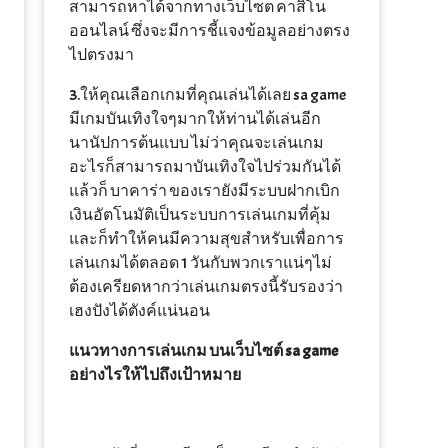
สามารถหาได้จากทางเว็บไซต คาสิโน
ออนไลน์ ซึ่งจะมีการชี้แจงข้อมูลอย่างตรง
ไปตรงมา
3.ให้คุณเลือกเกมที่คุณเล่นได้เลย sa game
มีเกมบันเทิงใจๆมากให้ท่านได้เล่นอีก
นานัปการต้นแบบ ไม่ว่าคุณจะเล่นเกม
อะไรก็สามารถมาบันเทิงใจไปร่วมกันได้
แล้วก็ บาคาร่า ของเรายังมีระบบฝากเบิก
เงินอัตโนมัติเป็นระบบการเล่นเกมที่คุ้ม
และก็ทำให้คนมีความสุขสำหรับเพื่อการ
เล่นเกมได้ตลอด 1 วันกับพวกเราแน่ๆไม่
ต้องเครียดหากว่าเล่นเกมตรงนี้รับรองว่า
เฮงปังได้ตังค์แน่นอน
แนวทางการเล่นเกม บนเว็บไซต์ sa game
อย่างไรให้ไปถึงเป้าหมาย