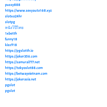
pussy888
https://www.sexyauto168.xyz
slotxo24hr
slotpg
หนังโป๊ไทย
1xbetth
funny18
kiss918
https://pgslotth.io
https://joker356.com
https://samurai777.net
https://tokyoslot88.com
https://betwayvietnam.com
https://jokerasia.net
pgslot
pgslot