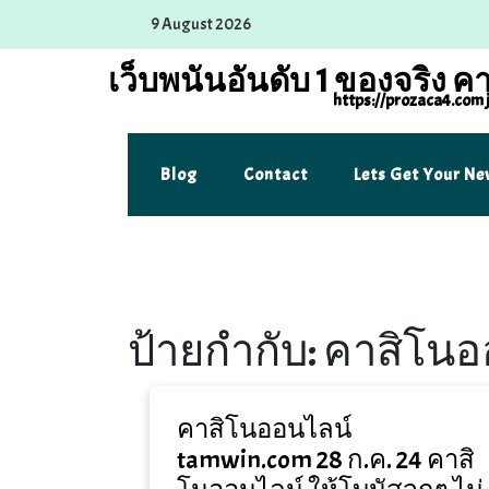
Skip
9 August 2026
to
content
เว็บพนันอันดับ 1 ของจริง คา
https://prozaca4.com 
Blog
Contact
Lets Get Your Ne
ป้ายกำกับ:
คาสิโนอ
คาสิโนออนไลน์
tamwin.com 28 ก.ค. 24 คาสิ