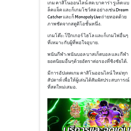
เกม คาสิโนออนไลน์ สด: บาคาร่า รูเล็ต แบ
ล็คแจ็ค และก็เกมโชว์สด อย่างเช่น Dream
Catcher และก็ Monopoly Live ถ่ายทอดด้วย
ภาพชัดจากสตูดิโอชั้นหนึ่ง.
เกมโต๊ะ: โป๊กเกอร์ ไฮโล และก็เกมไพ่อื่นๆ
ที่เหมาะกับผู้ที่พอใจอุบาย.
พนันกีฬา: พนันบอล บาสเก็ตบอล และกีฬา
ยอดนิยมอื่นๆด้วยอัตราต่อรองที่ชิงชัยได้.
มีการอัปเดตเกม คาสิโนออนไลน์ ใหม่ทุก
สัปดาห์ เพื่อให้ผู้เล่นได้สัมผัสประสบการณ์
ที่สดใหม่เสมอ.