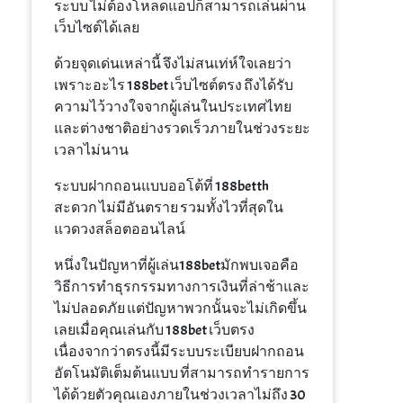
ระบบ ไม่ต้องโหลดแอปก็สามารถเล่นผ่าน
เว็บไซต์ได้เลย
ด้วยจุดเด่นเหล่านี้ จึงไม่สนเท่ห์ใจเลยว่า
เพราะอะไร 188bet เว็บไซต์ตรง ถึงได้รับ
ความไว้วางใจจากผู้เล่นในประเทศไทย
และต่างชาติอย่างรวดเร็วภายในช่วงระยะ
เวลาไม่นาน
ระบบฝากถอนแบบออโต้ที่ 188betth
สะดวก ไม่มีอันตราย รวมทั้งไวที่สุดใน
แวดวงสล็อตออนไลน์
หนึ่งในปัญหาที่ผู้เล่น188betมักพบเจอคือ
วิธีการทำธุรกรรมทางการเงินที่ล่าช้าและ
ไม่ปลอดภัย แต่ปัญหาพวกนั้นจะไม่เกิดขึ้น
เลยเมื่อคุณเล่นกับ 188bet เว็บตรง
เนื่องจากว่าตรงนี้มีระบบระเบียบฝากถอน
อัตโนมัติเต็มต้นแบบ ที่สามารถทำรายการ
ได้ด้วยตัวคุณเองภายในช่วงเวลาไม่ถึง 30