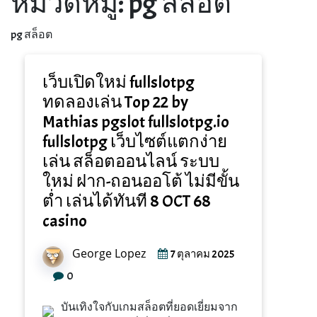
หมวดหมู่:
pg สล็อต
pg สล็อต
เว็บเปิดใหม่ fullslotpg
ทดลองเล่น Top 22 by
Mathias pgslot fullslotpg.io
fullslotpg เว็บไซต์แตกง่าย
เล่น สล็อตออนไลน์ ระบบ
ใหม่ ฝาก-ถอนออโต้ ไม่มีขั้น
ต่ำ เล่นได้ทันที 8 OCT 68
casino
George Lopez
7 ตุลาคม 2025
0
บันเทิงใจกับเกมสล็อตที่ยอดเยี่ยมจาก