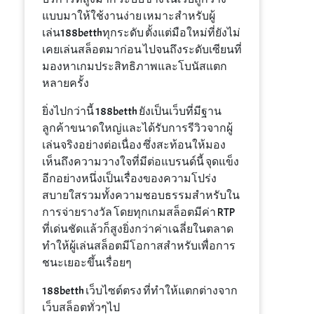
แบบมาให้ใช้งานง่าย เหมาะสำหรับผู้
เล่น188betthทุกระดับ ตั้งแต่มือใหม่ที่ยังไม่
เคยเล่นสล็อตมาก่อน ไปจนถึงระดับเซียนที่
มองหาเกมประสิทธิภาพและโบนัสแตก
หลายครั้ง
ยิ่งไปกว่านี้ 188betth ยังเป็นเว็บที่มีฐาน
ลูกค้าขนาดใหญ่และได้รับการรีวิวจากผู้
เล่นจริงอย่างต่อเนื่อง ซึ่งสะท้อนให้มอง
เห็นถึงความวางใจที่มีต่อแบรนด์นี้ จุดแข็ง
อีกอย่างหนึ่งเป็นเรื่องของความโปร่ง
สบายใสรวมทั้งความชอบธรรมสำหรับใน
การจ่ายรางวัล โดยทุกเกมสล็อตมีค่า RTP
ที่เด่นชัดแล้วก็สูงยิ่งกว่าค่าเฉลี่ยในตลาด
ทำให้ผู้เล่นสล็อตมีโอกาสสำหรับเพื่อการ
ชนะเยอะขึ้นเรื่อยๆ
188betth เว็บไซต์ตรง ที่ทำให้แตกต่างจาก
เว็บสล็อตทั่วๆไป