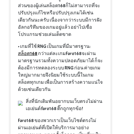
ส่วนของผู้เล่นสล็อต168ก็ไม่สามารถที่จะ
ปรับปรุงแก้ไขหรือปรับปรุงเกมได้เช่น
เดียวกันนะครับ เนื่องจากว่าระบบมีการฝัง
อัลกอริทึมของเกมอยู่แล้ว อย่าไปเชื่อ
โปรแกรมช่วยเล่นเด็ดขาด
• เกมที่ใช้ RNG เป็นเกมที่มีมาตรฐาน:
สล็อต168
กว่าแต่ละเกมFaro168จะผ่าน
มาตรฐานรวมทั้งความปลอดภัยมาได้ ก็จะ
ต้องมีการทดลองระบบ RNG ก่อน ค่ายเกม
ใหญ่มากมายจึงนิยมใช้ระบบนี้ในเกม
สล็อตทุกเกม เพื่อเป็นการสร้างความแน่ใจ
ด้วยเช่นเดียวกัน
สิ่งที่นักเดิมพันอยากบนเว็บตรงไม่ผ่าน
เอเย่นต์ faro168 ติ๊กถูกทุกข้อ!
Faro168 ของพวกเราเป็นเว็บไซต์ตรงไม่
ผ่านเอเย่นต์ที่เปิดให้บริการมาอย่าง