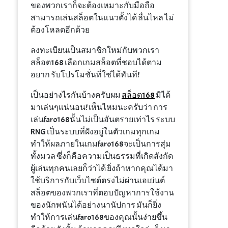
ของพวกเราก็จะต้องเหมาะกับมือถือ
สามารถเล่นสล็อตในแนวตั้งได้ ลื่นไหล ไม่
ต้องโหลดอีกด้วย
ลงทะเบียนเป็นสมาชิกใหม่กับพวกเรา
สล็อต168 เลือกเกมสล็อตที่ชอบได้ตาม
อยาก รับโปรโมชั่นที่ใช่ได้ทันที!
เป็นอย่างไรกันบ้างครับผม
สล็อต168
มิได้
มาเล่นๆแน่นอน! เห็นไหมนะครับว่า การ
เล่นfaro168นั้นไม่เป็นอันตรายเท่าไร ระบบ
RNG เป็นระบบที่ฝังอยู่ในตัวเกมทุกเกม
ทำให้ผลภายในเกมfaro168จะเป็นการสุ่ม
ทั้งมวล ซึ่งก็คือความเป็นธรรมที่เกิดสังกัด
ผู้เล่นทุกคนเลยก็ว่าได้ ยิ่งถ้าหากคุณได้มา
ใช้บริการกับเว็บไซต์ตรงไม่ผ่านเอเย่นต์
สล็อตของพวกเราที่ตอบปัญหาการใช้งาน
ของนักพนันได้อย่างนานัปการ มันก็ยิ่ง
ทำให้การเล่นfaro168ของคุณนั้นง่ายขึ้น