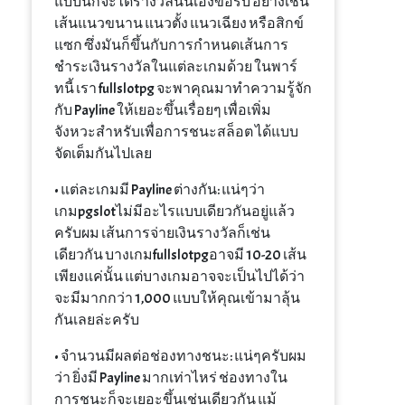
แบบนี้ก็จะได้รางวัลนั่นเองขอรับ อย่างเช่น
เส้นแนวขนาน แนวตั้ง แนวเฉียง หรือสิกข์
แซก ซึ่งมันก็ขึ้นกับการกำหนดเส้นการ
ชำระเงินรางวัลในแต่ละเกมด้วย ในพาร์
ทนี้ เรา fullslotpg จะพาคุณมาทำความรู้จัก
กับ Payline ให้เยอะขึ้นเรื่อยๆ เพื่อเพิ่ม
จังหวะสำหรับเพื่อการชนะสล็อต ได้แบบ
จัดเต็มกันไปเลย
• แต่ละเกมมี Payline ต่างกัน: แน่ๆว่า
เกมpgslotไม่มีอะไรแบบเดียวกันอยู่แล้ว
ครับผม เส้นการจ่ายเงินรางวัลก็เช่น
เดียวกัน บางเกมfullslotpgอาจมี 10-20 เส้น
เพียงแค่นั้น แต่บางเกมอาจจะเป็นไปได้ว่า
จะมีมากกว่า 1,000 แบบให้คุณเข้ามาลุ้น
กันเลยล่ะครับ
• จำนวนมีผลต่อช่องทางชนะ: แน่ๆครับผม
ว่า ยิ่งมี Payline มากเท่าไหร่ ช่องทางใน
การชนะก็จะเยอะขึ้นเช่นเดียวกัน แม้