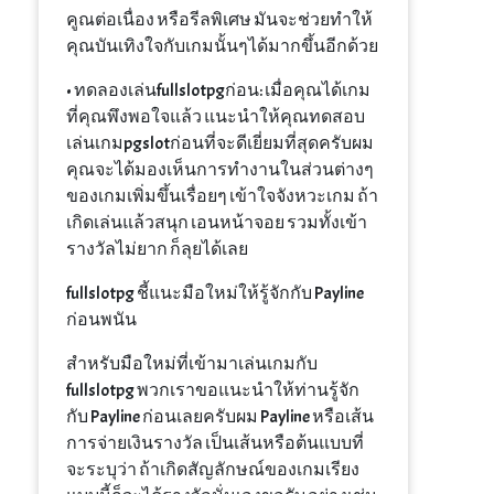
คูณต่อเนื่อง หรือรีลพิเศษ มันจะช่วยทำให้
คุณบันเทิงใจกับเกมนั้นๆได้มากขึ้นอีกด้วย
• ทดลองเล่นfullslotpgก่อน: เมื่อคุณได้เกม
ที่คุณพึงพอใจแล้ว แนะนำให้คุณทดสอบ
เล่นเกมpgslotก่อนที่จะดีเยี่ยมที่สุดครับผม
คุณจะได้มองเห็นการทำงานในส่วนต่างๆ
ของเกมเพิ่มขึ้นเรื่อยๆ เข้าใจจังหวะเกม ถ้า
เกิดเล่นแล้วสนุก เอนหน้าจอย รวมทั้งเข้า
รางวัลไม่ยาก ก็ลุยได้เลย
fullslotpg ชี้แนะมือใหม่ให้รู้จักกับ Payline
ก่อนพนัน
สำหรับมือใหม่ที่เข้ามาเล่นเกมกับ
fullslotpg พวกเราขอแนะนำให้ท่านรู้จัก
กับ Payline ก่อนเลยครับผม Payline หรือเส้น
การจ่ายเงินรางวัล เป็นเส้นหรือต้นแบบที่
จะระบุว่า ถ้าเกิดสัญลักษณ์ของเกมเรียง