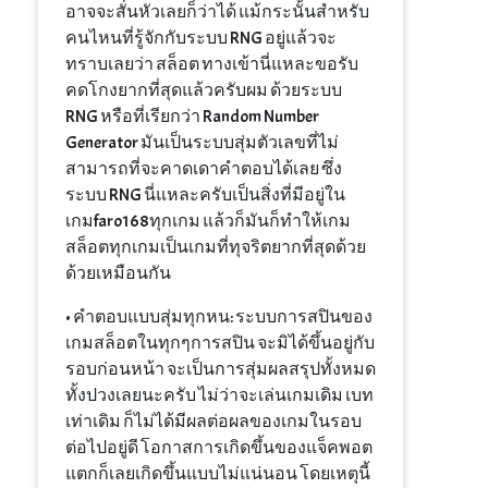
อาจจะสั่นหัวเลยก็ว่าได้ แม้กระนั้นสำหรับ
คนไหนที่รู้จักกับระบบ RNG อยู่แล้วจะ
ทราบเลยว่า สล็อต ทางเข้านี่แหละขอรับ
คดโกงยากที่สุดแล้วครับผม ด้วยระบบ
RNG หรือที่เรียกว่า Random Number
Generator มันเป็นระบบสุ่มตัวเลขที่ไม่
สามารถที่จะคาดเดาคำตอบได้เลย ซึ่ง
ระบบ RNG นี่แหละครับเป็นสิ่งที่มีอยู่ใน
เกมfaro168ทุกเกม แล้วก็มันก็ทำให้เกม
สล็อตทุกเกมเป็นเกมที่ทุจริตยากที่สุดด้วย
ด้วยเหมือนกัน
• คำตอบแบบสุ่มทุกหน: ระบบการสปินของ
เกมสล็อตในทุกๆการสปิน จะมิได้ขึ้นอยู่กับ
รอบก่อนหน้า จะเป็นการสุ่มผลสรุปทั้งหมด
ทั้งปวงเลยนะครับ ไม่ว่าจะเล่นเกมเดิม เบท
เท่าเดิม ก็ไม่ได้มีผลต่อผลของเกมในรอบ
ต่อไปอยู่ดี โอกาสการเกิดขึ้นของแจ็คพอต
แตกก็เลยเกิดขึ้นแบบไม่แน่นอน โดยเหตุนี้