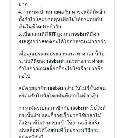
มาก
4. กำหนดเป้าหมายต่อวัน: ควรจะมีลิมิตอีก
ทั้งกำไรและขาดทุน เพื่อไม่ให้กระทบกับ
เงินในชีวิตประจำวัน
5. เลือกเกมที่มี RTP สูง: เกม
188bet
ที่มีค่า
RTP สูงกว่า 96% จะได้โอกาสชนะมากกว่า
เมื่อคุณประสมประสานแนวทางกลุ่มนี้กับ
ระบบที่ดีของ 188betth แนวทางการทำผล
กำไรจากเกมสล็อตก็จะไม่ใช่เรื่องยากอีก
ต่อไป
สมัครสมาชิก 188betth ง่ายในไม่กี่ขั้นตอน
พร้อมรับโบนัสโดยทันทีแบบไม่ต้องลุ้น
การสมัครเป็นสมาชิกกับ 188betth เว็บไซต์
ตรงนั้นง่ายและก็รวดเร็วมาก ใช้เวลาไม่
ถึง 2 นาที ก็สามารถเข้าใช้งานแล้วก็เริ่ม
เล่นสล็อตได้โดยทันที โดยกรรมวิธีการ
สมัครมีดังนี้