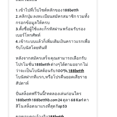
1. เข้าไปที่เว็บไซต์หลักของ 188betth
2. คลิกปุ่ม ลงทะเบียนสมัครสมาชิก รวมทั้ง
กรอกข้อมูลให้ครบ
3. ตั้งชื่อผู้ใช้และก็รหัสผ่าน พร้อมรับรอง
เบอร์โทรศัพท์
4. เข้าระบบแล้วก็เพิ่มเติมเงินคราวแรกเพื่อ
รับโบนัสโดยทันที
หลังจากสมัครเสร็จ คุณสามารถเลือกรับ
โปรโมชั่น 188betth ต่างๆได้ตามอยาก ไม่
ว่าจะเป็นโบนัสต้อนรับ 100%,
188betth
โบนัสฝากทีแรก, หรือโปรคืนยอดเสียราย
สัปดาห์
ปั่นสล็อตฟรีวันนี้! ทดลองเล่นก่อนใคร
188betth 188betthb.com 24 ตุลา 68 Karl คา
สิโน สล็อต มาแรงที่สุด Top 53
ขอขอบคุณอ้างอิง
188betth