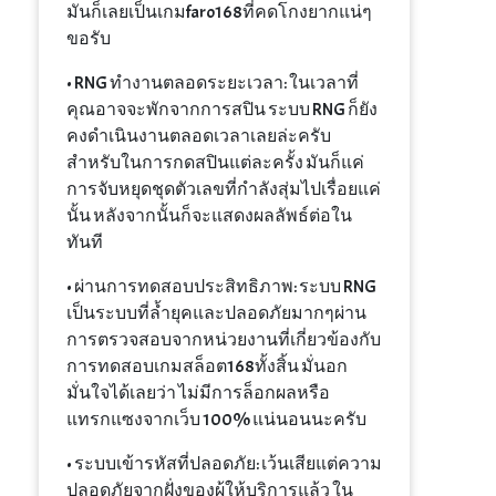
มันก็เลยเป็นเกมfaro168ที่คดโกงยากแน่ๆ
ขอรับ
• RNG ทำงานตลอดระยะเวลา: ในเวลาที่
คุณอาจจะพักจากการสปิน ระบบ RNG ก็ยัง
คงดำเนินงานตลอดเวลาเลยล่ะครับ
สำหรับในการกดสปินแต่ละครั้ง มันก็แค่
การจับหยุดชุดตัวเลขที่กำลังสุ่มไปเรื่อยแค่
นั้น หลังจากนั้นก็จะแสดงผลลัพธ์ต่อใน
ทันที
• ผ่านการทดสอบประสิทธิภาพ: ระบบ RNG
เป็นระบบที่ล้ำยุคและปลอดภัยมากๆผ่าน
การตรวจสอบจากหน่วยงานที่เกี่ยวข้องกับ
การทดสอบเกมสล็อต168ทั้งสิ้น มั่นอก
มั่นใจได้เลยว่า ไม่มีการล็อกผลหรือ
แทรกแซงจากเว็บ 100% แน่นอนนะครับ
• ระบบเข้ารหัสที่ปลอดภัย: เว้นเสียแต่ความ
ปลอดภัยจากฝั่งของผู้ให้บริการแล้ว ใน