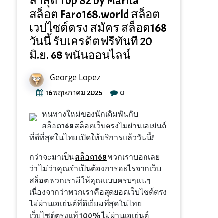
ล่าสุด Top 82 by Marita
สล็อต Faro168.world สล็อต
เวปไซต์ตรง สมัคร สล็อต168
วันนี้ รับเครดิตฟรีทันที 20
มิ.ย. 68 พนันออนไลน์
George Lopez
0
16 พฤษภาคม 2025
หนทางใหม่ของนักเดิมพันกับ
สล็อต168 สล็อตเว็บตรงไม่ผ่านเอเย่นต์
ที่ดีที่สุดในไทย เปิดให้บริการแล้ววันนี้!
กว่าจะมาเป็น
สล็อต168
พวกเราบอกเลย
ว่า ไม่ว่าคุณจำเป็นต้องการอะไรจากเว็บ
สล็อต พวกเรามีให้คุณแบบครบๆแน่ๆ
เนื่องจากว่าพวกเราคือสุดยอดเว็บไซต์ตรง
ไม่ผ่านเอเย่นต์ที่ดีเยี่ยมที่สุดในไทย
เว็บไซต์ตรงแท้ 100% ไม่ผ่านเอเย่นต์