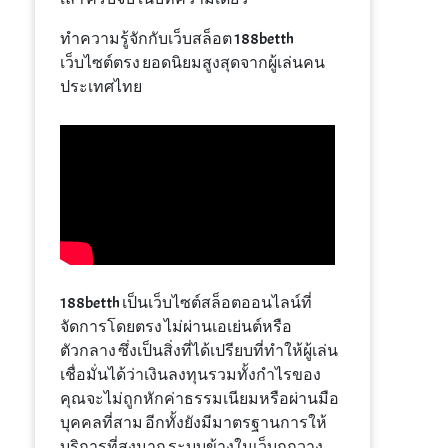
ทำความรู้จักกับเว็บสล็อต 188betth
เว็บไซต์ตรง ยอดนิยมสูงสุดจากผู้เล่นคน
ประเทศไทย
188betth เป็นเว็บไซต์สล็อตออนไลน์ที่
จัดการโดยตรง ไม่ผ่านเอเย่นต์หรือ
ตัวกลาง ซึ่งเป็นสิ่งที่ได้เปรียบที่ทำให้ผู้เล่น
เชื่อมั่นได้ว่าเงินลงทุนรวมทั้งกำไรของ
คุณจะไม่ถูกหักค่าธรรมเนียมหรือผ่านมือ
บุคคลที่สาม อีกทั้งยังมีมาตรฐานการให้
บริการที่สูงมาก ระบบข้างในเว็บถูกวาง