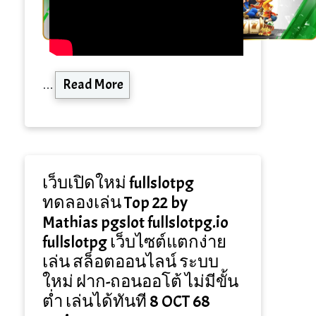
Read More
…
เว็บเปิดใหม่ fullslotpg
ทดลองเล่น Top 22 by
Mathias pgslot fullslotpg.io
fullslotpg เว็บไซต์แตกง่าย
เล่น สล็อตออนไลน์ ระบบ
ใหม่ ฝาก-ถอนออโต้ ไม่มีขั้น
ต่ำ เล่นได้ทันที 8 OCT 68