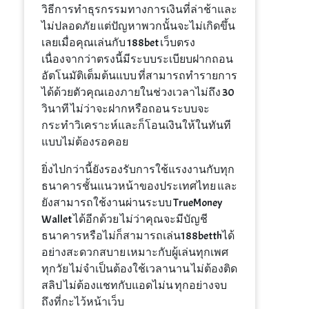
วิธีการทำธุรกรรมทางการเงินที่ล่าช้าและ
ไม่ปลอดภัย แต่ปัญหาพวกนั้นจะไม่เกิดขึ้น
เลยเมื่อคุณเล่นกับ 188bet เว็บตรง
เนื่องจากว่าตรงนี้มีระบบระเบียบฝากถอน
อัตโนมัติเต็มต้นแบบ ที่สามารถทำรายการ
ได้ด้วยตัวคุณเองภายในช่วงเวลาไม่ถึง 30
วินาที ไม่ว่าจะฝากหรือถอน ระบบจะ
กระทำวิเคราะห์และก็โอนเงินให้ในทันที
แบบไม่ต้องรอคอย
ยิ่งไปกว่านี้ยังรองรับการใช้แรงงานกับทุก
ธนาคารชั้นแนวหน้าของประเทศไทย และ
ยังสามารถใช้งานผ่านระบบ TrueMoney
Wallet ได้อีกด้วย ไม่ว่าคุณจะมีบัญชี
ธนาคารหรือไม่ก็สามารถเล่น188betthได้
อย่างสะดวกสบาย เหมาะกับผู้เล่นทุกเพศ
ทุกวัย ไม่จำเป็นต้องใช้เวลานาน ไม่ต้องติด
สลิป ไม่ต้องแชทกับแอดไม่น ทุกอย่างจบ
ถึงที่กะไว้หน้าเว็บ