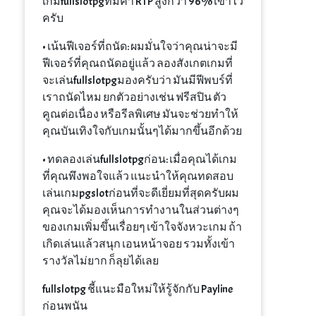
เกมfullslotpgที่มีค่า RTP สูงกว่า 96% เข้าไว้
ครับ
• เน้นฟีเจอร์ที่ถนัด: ผมมั่นใจว่าคุณน่าจะมี
ฟีเจอร์ที่คุณถนัดอยู่แล้ว ลองสังเกตเกมที่
จะเล่นfullslotpgมองครับว่า มันมีฟีพบร์ที่
เราถนัดไหม ยกตัวอย่างเช่น ฟรีสปิน ตัว
คูณต่อเนื่อง หรือรีลพิเศษ มันจะช่วยทำให้
คุณบันเทิงใจกับเกมนั้นๆได้มากขึ้นอีกด้วย
• ทดลองเล่นfullslotpgก่อน: เมื่อคุณได้เกม
ที่คุณพึงพอใจแล้ว แนะนำให้คุณทดสอบ
เล่นเกมpgslotก่อนที่จะดีเยี่ยมที่สุดครับผม
คุณจะได้มองเห็นการทำงานในส่วนต่างๆ
ของเกมเพิ่มขึ้นเรื่อยๆ เข้าใจจังหวะเกม ถ้า
เกิดเล่นแล้วสนุก เอนหน้าจอย รวมทั้งเข้า
รางวัลไม่ยาก ก็ลุยได้เลย
fullslotpg ชี้แนะมือใหม่ให้รู้จักกับ Payline
ก่อนพนัน