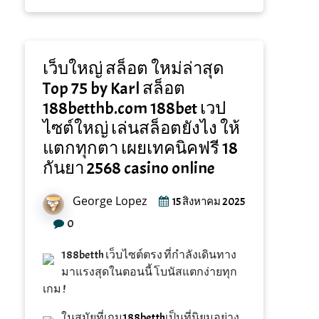
เว็บใหญ่ สล็อต ใหม่ล่าสุด
Top 75 by Karl สล็อต
188betthb.com 188bet เวป
ไซต์ใหญ่ เล่นสล็อตยังไง ให้
แตกทุกตา เผยเทคนิคฟรี 18
กันยา 2568 casino online
George Lopez
15 สิงหาคม 2025
0
188betth เว็บไซต์ตรง ที่กำลังเดินทาง
มาแรงสุดในตอนนี้ โบนัสแตกง่ายทุก
เกม !
ในสมัยที่เกม
188betth
เป็นที่นิยมอย่าง