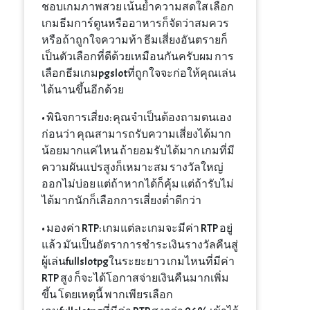
ชอบเกมภาพสวย เน้นย้ำความสดใส เลือก
เกมธีมการ์ตูนหรืออาหารก็จัดว่าสมควร
หรือถ้าถูกใจความท้า ธีมเสี่ยงอันตรายก็
เป็นตัวเลือกที่ดีด้วยเหมือนกันครับผม การ
เลือกธีมเกมpgslotที่ถูกใจจะก่อให้คุณเล่น
ได้นานขึ้นอีกด้วย
• พินิจการเสี่ยง: คุณจำเป็นต้องถามตนเอง
ก่อนว่า คุณสามารถรับความเสี่ยงได้มาก
น้อยมากแค่ไหน ถ้ายอมรับได้มาก เกมที่มี
ความผันแปรสูงก็เหมาะสม รางวัลใหญ่
ออกไม่บ่อย แต่ถ้าหากได้ก็คุ้ม แต่ถ้ารับไม่
ได้มากนักก็เลือกการเสี่ยงต่ำดีกว่า
• มองค่า RTP: เกมแต่ละเกมจะมีค่า RTP อยู่
แล้ว มันเป็นอัตราการชำระเงินรางวัลคืนสู่
ผู้เล่นfullslotpgในระยะยาว เกมไหนที่มีค่า
RTP สูง ก็จะได้โอกาสจ่ายเงินคืนมากเพิ่ม
ขึ้น โดยเหตุนี้ พากเพียรเลือก