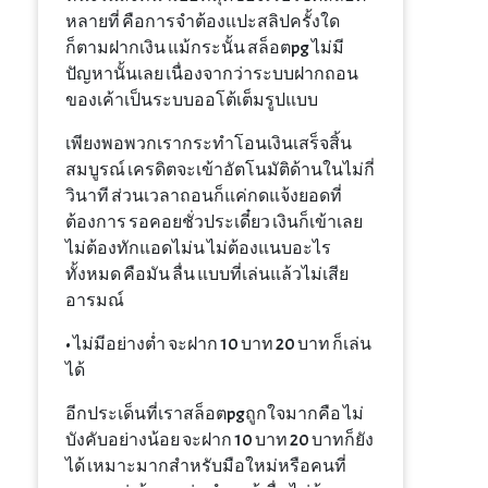
หลายที่ คือการจำต้องแปะสลิปครั้งใด
ก็ตามฝากเงิน แม้กระนั้น สล็อตpg ไม่มี
ปัญหานั้นเลย เนื่องจากว่าระบบฝากถอน
ของเค้าเป็นระบบออโต้เต็มรูปแบบ
เพียงพอพวกเรากระทำโอนเงินเสร็จสิ้น
สมบูรณ์ เครดิตจะเข้าอัตโนมัติด้านในไม่กี่
วินาที ส่วนเวลาถอนก็แค่กดแจ้งยอดที่
ต้องการ รอคอยชั่วประเดี๋ยว เงินก็เข้าเลย
ไม่ต้องทักแอดไม่น ไม่ต้องแนบอะไร
ทั้งหมด คือมัน ลื่น แบบที่เล่นแล้วไม่เสีย
อารมณ์
• ไม่มีอย่างต่ำ จะฝาก 10 บาท 20 บาท ก็เล่น
ได้
อีกประเด็นที่เราสล็อตpgถูกใจมากคือ ไม่
บังคับอย่างน้อย จะฝาก 10 บาท 20 บาทก็ยัง
ได้ เหมาะมากสำหรับมือใหม่หรือคนที่