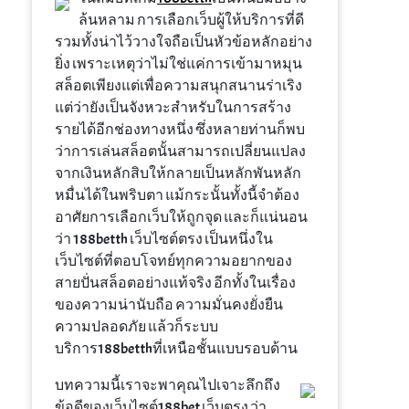
ล้นหลาม การเลือกเว็บผู้ให้บริการที่ดี
รวมทั้งน่าไว้วางใจถือเป็นหัวข้อหลักอย่าง
ยิ่ง เพราะเหตุว่าไม่ใช่แค่การเข้ามาหมุน
สล็อตเพียงแต่เพื่อความสนุกสนานร่าเริง
แต่ว่ายังเป็นจังหวะสำหรับในการสร้าง
รายได้อีกช่องทางหนึ่ง ซึ่งหลายท่านก็พบ
ว่าการเล่นสล็อตนั้นสามารถเปลี่ยนแปลง
จากเงินหลักสิบให้กลายเป็นหลักพันหลัก
หมื่นได้ในพริบตา แม้กระนั้นทั้งนี้จำต้อง
อาศัยการเลือกเว็บให้ถูกจุด และก็แน่นอน
ว่า 188betth เว็บไซต์ตรง เป็นหนึ่งใน
เว็บไซต์ที่ตอบโจทย์ทุกความอยากของ
สายปั่นสล็อตอย่างแท้จริง อีกทั้งในเรื่อง
ของความน่านับถือ ความมั่นคงยั่งยืน
ความปลอดภัย แล้วก็ระบบ
บริการ188betthที่เหนือชั้นแบบรอบด้าน
บทความนี้เราจะพาคุณไปเจาะลึกถึง
ข้อดีของเว็บไซต์188bet เว็บตรง ว่า