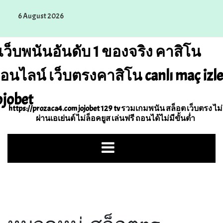
Skip
6 August 2026
to
content
เว็บพนันอันดับ 1 ของจริง คาสิโน
อนไลน์ เว็บตรงคาสิโน canlı maç izle
ojobet
https://prozaca4.com jojobet 129 tv รวมเกมพนัน สล็อต เว็บตรง ไม่
ผ่านเอเย่นต์ ไม่ล็อคยูส เล่นฟรี ถอนได้ไม่มีขั้นต่ำ