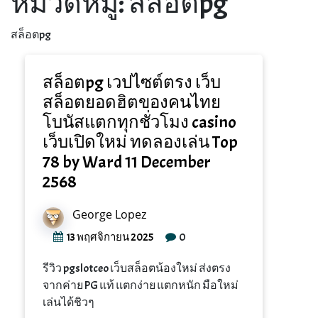
หมวดหมู่:
สล็อตpg
สล็อตpg
สล็อตpg เวปไซต์ตรง เว็บ
สล็อตยอดฮิตของคนไทย
โบนัสแตกทุกชั่วโมง casino
เว็บเปิดใหม่ ทดลองเล่น Top
78 by Ward 11 December
2568
George Lopez
0
13 พฤศจิกายน 2025
รีวิว pgslotceo เว็บสล็อตน้องใหม่ ส่งตรง
จากค่าย PG แท้ แตกง่าย แตกหนัก มือใหม่
เล่นได้ชิวๆ