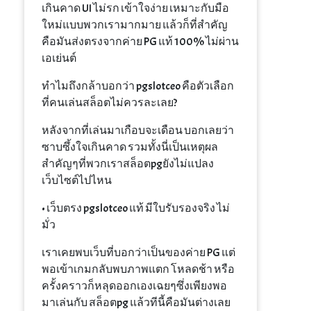
เกินคาด UI ไม่รก เข้าใจง่าย เหมาะกับมือ
ใหม่แบบพวกเรามากมาย แล้วก็ที่สำคัญ
คือมันส่งตรงจากค่าย PG แท้ 100% ไม่ผ่าน
เอเย่นต์
ทำไมถึงกล้าบอกว่า pgslotceo คือตัวเลือก
ที่คนเล่นสล็อตไม่ควรละเลย?
หลังจากที่เล่นมาเกือบจะเดือน บอกเลยว่า
ซาบซึ้งใจเกินคาด รวมทั้งนี่เป็นเหตุผล
สำคัญๆที่พวกเราสล็อตpgยังไม่แปลง
เว็บไซต์ไปไหน
• เว็บตรง pgslotceo แท้ มีใบรับรองจริง ไม่
มั่ว
เราเคยพบเว็บที่บอกว่าเป็นของค่าย PG แต่
พอเข้าเกมกลับพบภาพแตก โหลดช้า หรือ
ครั้งคราวก็หลุดออกเองเฉยๆซึ่งเพียงพอ
มาเล่นกับ สล็อตpg แล้วทีนี้คือมันต่างเลย