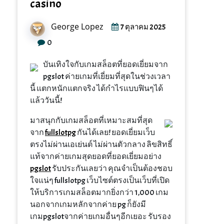
casino
George Lopez
7 ตุลาคม 2025
0
บันเทิงใจกับเกมสล็อตที่ยอดเยี่ยมจาก
pgslot ค่ายเกมที่เยี่ยมที่สุดในช่วงเวลา
นี้ แตกหนักแตกจริง ได้กำไรแบบฟินๆได้
แล้ววันนี้!
มาสนุกกับเกมสล็อตที่เหมาะสมที่สุด
จาก
fullslotpg
กันได้เลย! ยอดเยี่ยมเว็บ
ตรงไม่ผ่านเอเย่นต์ ไม่ผ่านตัวกลาง ลิขสิทธิ์
แท้จากค่ายเกมสุดยอดที่ยอดเยี่ยมอย่าง
pgslot
รับประกันเลยว่า คุณจำเป็นต้องชอบ
ใจแน่ๆ fullslotpg เว็บไซต์ตรงเป็นเว็บที่เปิด
ให้บริการเกมสล็อตมากยิ่งกว่า 1,000 เกม
นอกจากเกมหลักจากค่าย pg ก็ยังมี
เกมpgslotจากค่ายเกมอื่นๆอีกเยอะ รับรอง