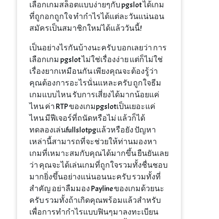
เลือกเกมสล็อตแบบง่ายๆกับ pgslot ได้เกม
ที่ถูกอกถูกใจ ทำกำไรได้แต่ละวันแน่นอน
สมัครเป็นสมาชิกใหม่ได้แล้ววันนี้!
เป็นอย่างไรกันบ้างนะครับ บอกเลยว่า การ
เลือกเกม pgslot ไม่ใช่เรื่องง่าย แต่ก็ไม่ใช่
เรื่องยากเหมือนกัน เพียงคุณจะต้องรู้ว่า
คุณต้องการอะไรนั่นแหละครับ ถูกใจธีม
เกมแบบไหน รับการเสี่ยงได้มากน้อยแค่
ไหน ค่า RTP ของเกมpgslotเป็นเยอะแค่
ไหน มีฟีเจอร์ที่ถนัดหรือไม่ แล้วก็ได้
ทดลองเล่นfullslotpgแล้วหรือยัง ปัญหา
เหล่านี้สามารถที่จะช่วยให้ท่านมองหา
เกมที่เหมาะสมกับคุณได้มากขึ้น ยืนยันเลย
ว่า คุณจะได้เล่นเกมที่ถูกใจรวมทั้งชื่นชอบ
มากยิ่งขึ้นอย่างแน่นอนนะครับ รวมทั้งที่
สำคัญ อย่าลืมมอง Payline ของเกมด้วยนะ
ครับ รวมทั้งถ้าเกิดคุณพร้อมแล้วสำหรับ
เพื่อการทำกำไรแบบฟินๆมาลงทะเบียน