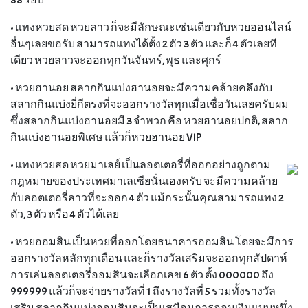
88 รอบ
• แทงหวยสด หวยลาว ก็จะมีลักษณะเช่นเดียวกับหวยออนไลน์
อื่นๆเลยขอรับ สามารถแทงได้ตั้ง 2 ตัว 3 ตัว และก็ 4 ตัวเลยที
เดียว หวยลาวจะออกทุกวันจันทร์, พุธ และศุกร์
• หวยฮานอย สลากกินแบ่งฮานอยจะมีความคล้ายคลึงกับ
สลากกินแบ่งยี่กีตรงที่จะออกรางวัลทุกเมื่อเชื่อวันเลยครับผม
ซึ่งสลากกินแบ่งฮานอยมี 3 จำพวก คือ หวยฮานอยปกติ, สลาก
กินแบ่งฮานอยพิเศษ แล้วก็หวยฮานอย VIP
• แทงหวยสด หวยมาเลย์ เป็นลอตเตอรี่ที่ออกอย่างถูกตาม
กฎหมายของประเทศมาเลเซียนั่นเองครับ จะมีความคล้าย
กับลอตเตอรี่ลาวที่จะออก 4 ตัว แม้กระนั้นคุณสามารถแทง 2
ตัว, 3 ตัว หรือ 4 ตัวได้เลย
• หวยออมสิน เป็นหวยที่ออกโดยธนาคารออมสิน โดยจะมีการ
ออกรางวัลหลักทุกเดือน และก็รางวัลเสริมจะออกทุกสัปดาห์
การเล่นลอตเตอรี่ออมสินจะเลือกเลข 6 ตัว ตั้ง 000000 ถึง
999999 แล้วก็จะจ่ายรางวัลที่ 1 ถึงรางวัลที่ 5 รวมทั้งรางวัล