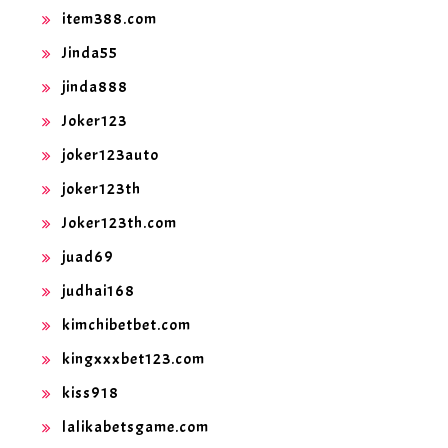
item388.com
Jinda55
jinda888
Joker123
joker123auto
joker123th
Joker123th.com
juad69
judhai168
kimchibetbet.com
kingxxxbet123.com
kiss918
lalikabetsgame.com