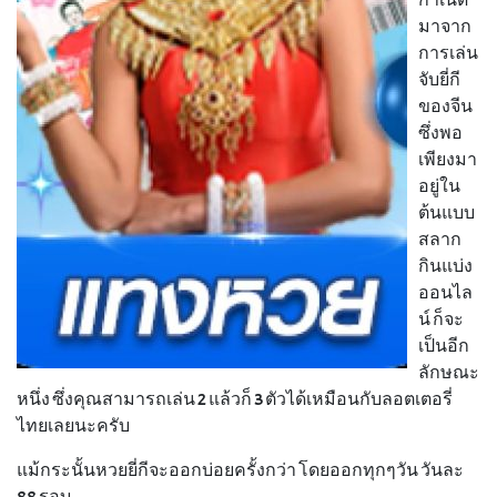
กำเนิด
มาจาก
การเล่น
จับยี่กี
ของจีน
ซึ่งพอ
เพียงมา
อยู่ใน
ต้นแบบ
สลาก
กินแบ่ง
ออนไล
น์ ก็จะ
เป็นอีก
ลักษณะ
หนึ่ง ซึ่งคุณสามารถเล่น 2 แล้วก็ 3 ตัวได้เหมือนกับลอตเตอรี่
ไทยเลยนะครับ
แม้กระนั้นหวยยี่กีจะออกบ่อยครั้งกว่า โดยออกทุกๆวัน วันละ