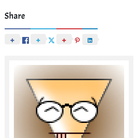
Share