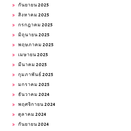
กันยายน 2025
สิงหาคม 2025
กรกฎาคม 2025
มิถุนายน 2025
พฤษภาคม 2025
เมษายน 2025
มีนาคม 2025
กุมภาพันธ์ 2025
มกราคม 2025
ธันวาคม 2024
พฤศจิกายน 2024
ตุลาคม 2024
กันยายน 2024