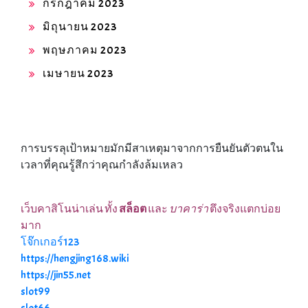
กรกฎาคม 2023
มิถุนายน 2023
พฤษภาคม 2023
เมษายน 2023
การบรรลุเป้าหมายมักมีสาเหตุมาจากการยืนยันตัวตนใน
เวลาที่คุณรู้สึกว่าคุณกำลังล้มเหลว
เว็บคาสิโนน่าเล่น ทั้ง
สล็อต
และ
บาคาร่า
ตึงจริงแตกบ่อย
มาก
โจ๊กเกอร์123
https://hengjing168.wiki
https://jin55.net
slot99
slot66