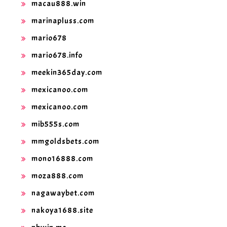
macau888.win
marinapluss.com
mario678
mario678.info
meekin365day.com
mexicanoo.com
mexicanoo.com
mib555s.com
mmgoldsbets.com
mono16888.com
moza888.com
nagawaybet.com
nakoya1688.site