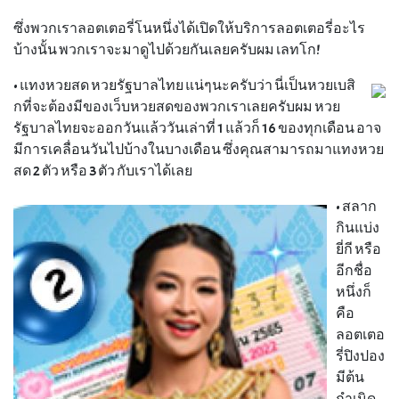
ซึ่งพวกเราลอตเตอรี่โนหนึ่งได้เปิดให้บริการลอตเตอรี่อะไร
บ้างนั้น พวกเราจะมาดูไปด้วยกันเลยครับผม เลทโก!
• แทงหวยสด หวยรัฐบาลไทย แน่ๆนะครับว่า นี่เป็นหวยเบสิ
กที่จะต้องมีของเว็บหวยสดของพวกเราเลยครับผม หวย
รัฐบาลไทยจะออกวันแล้ววันเล่าที่ 1 แล้วก็ 16 ของทุกเดือน อาจ
มีการเคลื่อนวันไปบ้างในบางเดือน ซึ่งคุณสามารถมาแทงหวย
สด 2 ตัว หรือ 3 ตัว กับเราได้เลย
• สลาก
กินแบ่ง
ยี่กี หรือ
อีกชื่อ
หนึ่งก็
คือ
ลอตเตอ
รี่ปิงปอง
มีต้น