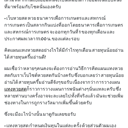
เสริม สลากกินแบ่งออมสินจะเป็นเสมือนการออมเงินแบบหนึ่ง
ที่มาพร้อมกับโชคนั่นเองครับ
• เว็บหวยสด หวย ธนาคารเพื่อการเกษตรและสหกรณ์
การเกษตร เป็นสลากกินแบ่งที่ออกโดยธนาคารเพื่อการเกษตร
และสหกรณ์การเกษตร จะออกทุกวันที่ 1 ของทุกเดือน และ
ประกาศผลเวลา 11:00 น. ของแต่ละรอบ
คิดแผนแทงหวยสดอย่างไรให้มีกำไรทุกเดือน สายทุนน้อยอ่าน
ได้ สายทุนครึ้มอ่านดี!
ผมเชื่อว่า หลายๆคนคงจะต้องการอ่านวิธีการคิดแผนแทงหวย
สดกับเราเว็บไซต์หวยสดกันบ้างครับ ซึ่งบอกเลยว่า สายทุนน้อย
อ่านได้ สายทุนครึ้มอ่านดีจังๆขอรับ เนื่องจากว่า การวางแผน
แทงหวยสด
ก็ราวการวางแผนการพนันต่างๆนั่นแหละครับ ซึ่ง
หลายท่านบางครั้งอาจจะละเลยไป ทั้งที่จริงแล้ว มันจะช่วยเพิ่ม
ช่องทางในการถูกรางวัลมากเพิ่มขึ้นด้วยครับ
ซึ่งจะมีอะไรบ้างนั้น มาดูกันเลยขอรับ
• แทงหวยสด กำหนดเงินทุนในแต่ละครั้ง ด้วยส่วนตัวผมเอง