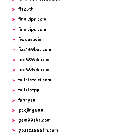
ff123th
finnivips.com
finnivips.com
fiwdee.win
fizz169bet.com
fox689ok.com
fox689ok.com
fullsloteiei.com
fullslotpg
funny18
gaojing888
gem99ths.com
goatza888fin.com