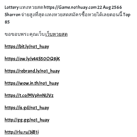
Lottery แทงหวยสด https://Game.no1huay.com 22 Aug 2566
Sharron จ่ายสูงที่สุด แทงหวยสดสมัครซื้อหวยได้เลยตอนนี้ Top
85
ขอขอบพระคุณเว็บ
เว็บหวยสด
https://bit.ly/no1_huay
https://ow.ly/v44S50OQ8jK
https://rebrand.ly/no1_huay
https://wow.in.th/no1_huay
https://t.co/MVphnNLlVz
https://is.gd/no1_huay
http://gg.gg/no1_huay
http://rlu.ru/3jB1i