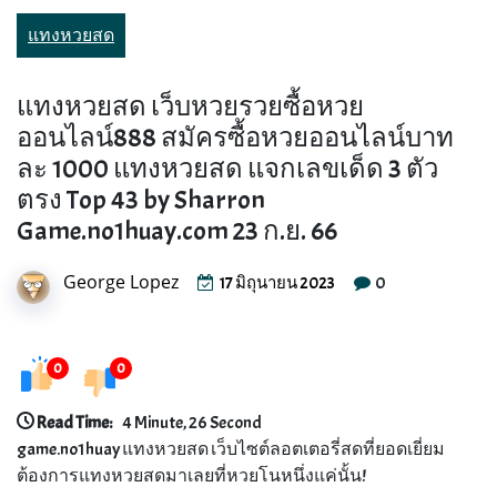
แทงหวยสด
แทงหวยสด เว็บหวยรวยซื้อหวย
ออนไลน์888 สมัครซื้อหวยออนไลน์บาท
ละ 1000 แทงหวยสด แจกเลขเด็ด 3 ตัว
ตรง Top 43 by Sharron
Game.no1huay.com 23 ก.ย. 66
George Lopez
0
17 มิถุนายน 2023
0
0
Read Time:
4 Minute, 26 Second
game.no1huay แทงหวยสด เว็บไซต์ลอตเตอรี่สดที่ยอดเยี่ยม
ต้องการแทงหวยสดมาเลยที่หวยโนหนึ่งแค่นั้น!