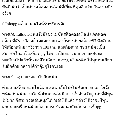
เงินเสียทอง ถ้าหากฝากเงินทีแรกก็จะได้รับเครดิตฟรีไปได้เลยใน
ทันที นับว่าเป็นค่ายสล็อตออนไลน์ที่เยี่ยมที่สุดอีกค่ายกันอย่างยิ่ง
จริงๆ
fullslotpg สล็อตออนไลน์รับฟรีเครดิต
ทางเว็บ fullslotpg นั้นยังมีโปรโมชั่นสล็อตออนไลน์ แจ็คพอต
สล็อตที่มีรางวัล สล็อตแตกง่าย และก็ทางค่ายสล็อตพีจี ซึ่งมีเกม
ให้เลือกเล่นมากยิ่งกว่า 100 เกม และก็ยังสามารถ สมัครเป็น
สมาชิกใหม่ เว็บสล็อต pg ได้ง่ายเป็นอย่างมาก ภายหลังลง
ทะเบียนไปแล้วนั้น ยังมีโบนัส fullslotpg ฟรีเครดิต ให้ทุกคนเลือก
รับอีกด้วย กล่าวได้ว่าคุ้มจุใจกันเลย
ทางเข้าpg มาแรงเอาใจนักพนัน
ค่ายเกมสล็อตออนไลน์มาแรง มากับโปรโมชั่นเอาอกเอาใจนัก
พนัน กับพนันออนไลน์ ฝากถอนไม่มีอย่างต่ำสำหรับลูกค้าที่มีทุน
ไม่มาก ก็สามารถเล่นสนุกได้ ก็เล่นได้แล้ว กล่าวได้ว่าจะมีทุน
มากมายหรือทุนน้อยก็สามารถร่วมสนุกกับเว็บ ทางเข้าpg