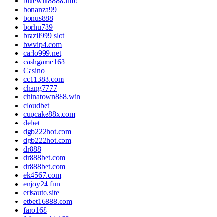
bluewin8888.info
bonanza99
bonus888
borhu789
brazil999 slot
bwvip4.com
carlo999.net
cashgame168
Casino
cc11388.com
chang7777
chinatown888.win
cloudbet
cupcake88x.com
debet
dgb222hot.com
dgb222hot.com
dr888
dr888bet.com
dr888bet.com
ek4567.com
enjoy24.fun
erisauto.site
etbet16888.com
faro168