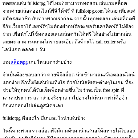
ทดสอบเล่น fullslotpg ได้ไหม? สามารถทดสอบเล่นเกมสล็อต
จากค่ายสล็อตออนไลน์พีจี ได้ฟรี ที่ fullslotpg.com ได้เลย เพียงแต่
สมัครสมาชิก กับทางพวกเราก่อน จากนั้นทุกทดสอบเล่นสล็อตพี
จีกับเว็บเราได้เลยฟรีๆไม่ต้องฝากหรือจะขอรับเครดิตฟรี ไม่ต้อง
ฝาก เพื่อนำไปใช้ทดลองเล่นสล็อตกันได้ฟรี ได้อย่างไม่ยากเย็น
เลยค่ะ สามารถถามไถ่รายละเอียดถึงที่กะไว้ call center หรือ
ไลน์แอด ตลอด 1 วัน
เกม
สล็อตpg
เกมไหนแตกง่ายบ้าง
จำเป็นต้องขอบอกว่า ค่ายพีจีสล็อต นำเข้ามาเล่นสล็อตออนไลน์
แตกง่าย อีกทั้งยังเล่นบันเทิงใจ ด้วยโบนัสพิเศษต่างๆในเกม ที่จะ
ช่วยให้ทุกคนได้รับแจ็คพ็อตง่ายขึ้น ไม่ว่าจะเป็น free spin ที่
นานาประการ แตกง่ายจริงๆกล่าวไปอาจไม่เห็นภาพ ก็คือจำ
ต้องทดลองไปเล่นดูสมัครเลย
fullslotpg คืออะไร มีเกมอะไรน่าเล่นบ้าง
วันนี้ทางพวกเรา สล็อตพีจีมีเกมดีๆมานำเสนอให้สหายได้ไปลอง