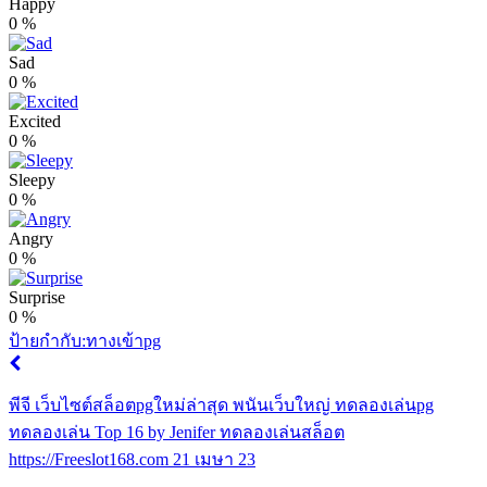
Happy
0
%
Sad
0
%
Excited
0
%
Sleepy
0
%
Angry
0
%
Surprise
0
%
ป้ายกำกับ:
ทางเข้าpg
พีจี เว็บไซต์สล็อตpgใหม่ล่าสุด พนันเว็บใหญ่ ทดลองเล่นpg
ทดลองเล่น Top 16 by Jenifer ทดลองเล่นสล็อต
https://Freeslot168.com 21 เมษา 23