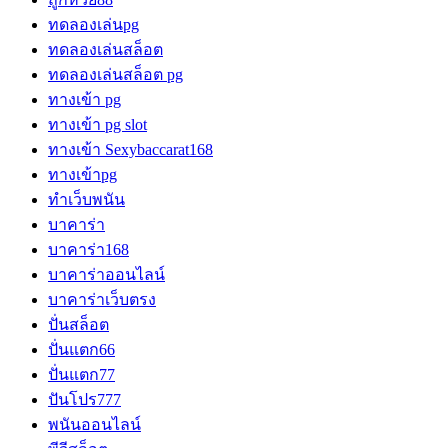
ทดลองเล่นpg
ทดลองเล่นสล็อต
ทดลองเล่นสล็อต pg
ทางเข้า pg
ทางเข้า pg slot
ทางเข้า Sexybaccarat168
ทางเข้าpg
ทำเว็บพนัน
บาคาร่า
บาคาร่า168
บาคาร่าออนไลน์
บาคาร่าเว็บตรง
ปั่นสล็อต
ปั่นแตก66
ปั่นแตก77
ปันโปร777
พนันออนไลน์