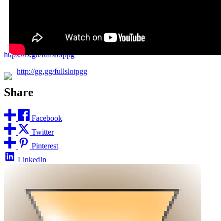
https://is.gd/fullslotppg
http://gg.gg/fullslotpgg
Share
Facebook
Twitter
Pinterest
LinkedIn