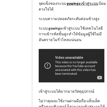
จุดแข็งของระบบ
gowingo เข้าสู่ระบบ
ป้อม
ดวงใจได้
ระบบความปลอดภัยระดับค่อนข้างสูง
ระบบ gowingo เข้าสู่ระบบ ใช้เทคโนโลยี
การเข้ารหัสขั้นสูง ทำให้ข้อมูลผู้ใช้ไม่มี
อันตราย ไม่รั่วไหลแน่นอน
เข้าสู่ระบบได้มากมายวัสดุอุปกรณ์
ไม่ว่าคุณจะใช้งานผ่านมือถือ แท็บเล็ต
หรือคอมพิวเตอร์ ก็สามารถเข้าสู่ระบบได้