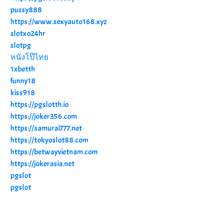
pussy888
https://www.sexyauto168.xyz
slotxo24hr
slotpg
หนังโป๊ไทย
1xbetth
funny18
kiss918
https://pgslotth.io
https://joker356.com
https://samurai777.net
https://tokyoslot88.com
https://betwayvietnam.com
https://jokerasia.net
pgslot
pgslot