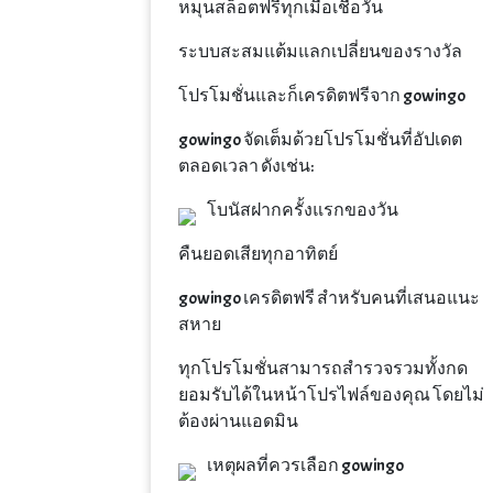
หมุนสล็อตฟรีทุกเมื่อเชื่อวัน
ระบบสะสมแต้มแลกเปลี่ยนของรางวัล
โปรโมชั่นและก็เครดิตฟรีจาก gowingo
gowingo จัดเต็มด้วยโปรโมชั่นที่อัปเดต
ตลอดเวลา ดังเช่น:
โบนัสฝากครั้งแรกของวัน
คืนยอดเสียทุกอาทิตย์
gowingo เครดิตฟรี สำหรับคนที่เสนอแนะ
สหาย
ทุกโปรโมชั่นสามารถสำรวจรวมทั้งกด
ยอมรับได้ในหน้าโปรไฟล์ของคุณ โดยไม่
ต้องผ่านแอดมิน
เหตุผลที่ควรเลือก gowingo