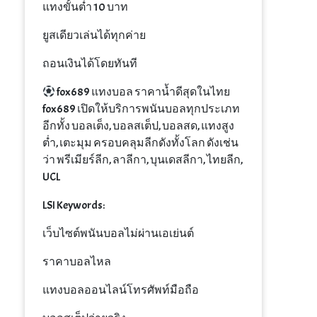
แทงขั้นต่ำ 10 บาท
ยูสเดียวเล่นได้ทุกค่าย
ถอนเงินได้โดยทันที
fox689 แทงบอล ราคาน้ำดีสุดในไทย
fox689 เปิดให้บริการพนันบอลทุกประเภท
อีกทั้ง บอลเต็ง, บอลสเต็ป, บอลสด, แทงสูง
ต่ำ, เตะมุม ครอบคลุมลีกดังทั้งโลก ดังเช่น
ว่า พรีเมียร์ลีก, ลาลีกา, บุนเดสลีกา, ไทยลีก,
UCL
LSI Keywords:
เว็บไซต์พนันบอลไม่ผ่านเอเย่นต์
ราคาบอลไหล
แทงบอลออนไลน์โทรศัพท์มือถือ