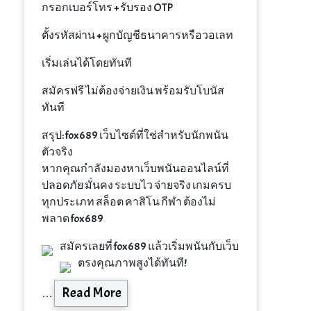
กรอกเบอร์โทร + รับรอง OTP
ตั้งรหัสผ่าน + ผูกบัญชีธนาคารหรือวอเลท
เริ่มเล่นได้โดยทันที
สมัครฟรี ไม่ต้องจ่ายเงิน พร้อมรับโบนัส
ทันที
สรุป: fox689 เว็บไซต์ที่ใช่สำหรับนักพนัน
ตัวจริง
หากคุณกำลังมองหาเว็บพนันออนไลน์ที่
ปลอดภัย มั่นคง ระบบไว จ่ายจริง เกมครบ
ทุกประเภท สล็อต คาสิโน กีฬา ต้องไม่
พลาด fox689
สมัครเลยที่ fox689 แล้วเริ่มพนันกับเว็บ
ตรงคุณภาพสูงได้ทันที!
Read More
…