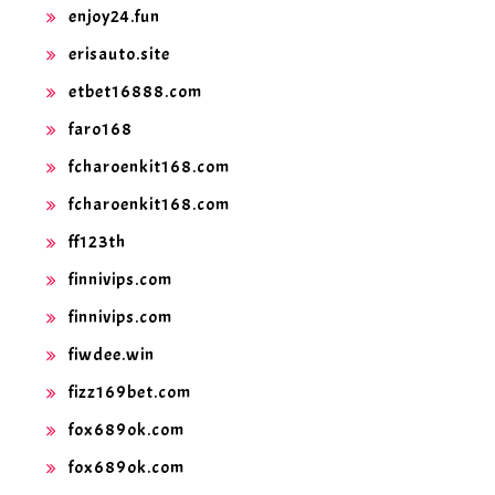
enjoy24.fun
erisauto.site
etbet16888.com
faro168
fcharoenkit168.com
fcharoenkit168.com
ff123th
finnivips.com
finnivips.com
fiwdee.win
fizz169bet.com
fox689ok.com
fox689ok.com