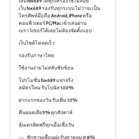
เล่น fox689 ได้ทุกเครื่องใช้ไม้สอย
เว็บ fox689 รองรับทุกระบบ ไม่ว่าจะเป็น
โทรศัพท์มือถือ Android, iPhone หรือ
คอมพิวเตอร์ PC/Mac เข้าเล่นผ่าน
เบราว์เซอร์ได้เลย ไม่ต้องจัดตั้งแอป
เว็บไซต์โหลดเร็ว
รองรับภาษาไทย
ใช้งานง่าย ไม่สลับซับซ้อน
โปรโมชั่น fox689 แจกจริง
สมัครใหม่ รับโบนัส 100%
ฝากแรกของวัน รับเพิ่ม 10%
คืนยอดเสีย 5% ทุกสัปดาห์
ลุ้นเครดิตฟรีทุกเมื่อเชื่อวัน
ชักชวนเพื่อนฝูง รับค่าคอม 0.8%