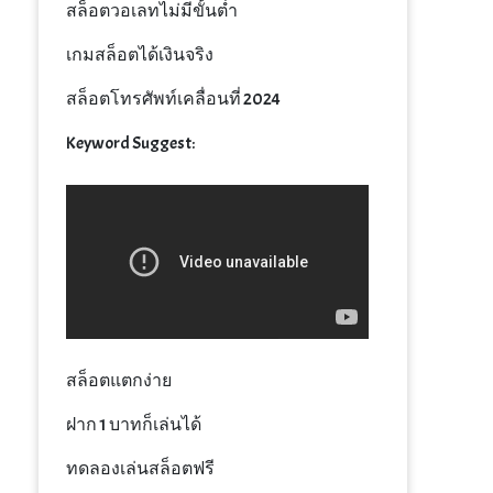
สล็อตวอเลทไม่มีขั้นต่ำ
เกมสล็อตได้เงินจริง
สล็อตโทรศัพท์เคลื่อนที่ 2024
Keyword Suggest:
สล็อตแตกง่าย
ฝาก 1 บาทก็เล่นได้
ทดลองเล่นสล็อตฟรี