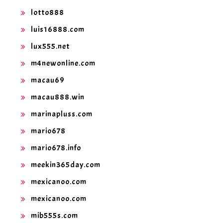
lotto888
luis16888.com
lux555.net
m4newonline.com
macau69
macau888.win
marinapluss.com
mario678
mario678.info
meekin365day.com
mexicanoo.com
mexicanoo.com
mib555s.com