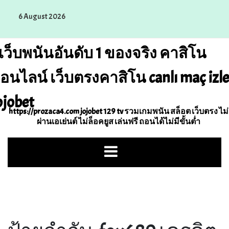
Skip
6 August 2026
to
content
เว็บพนันอันดับ 1 ของจริง คาสิโน
อนไลน์ เว็บตรงคาสิโน canlı maç izle
ojobet
https://prozaca4.com jojobet 129 tv รวมเกมพนัน สล็อต เว็บตรง ไม่
ผ่านเอเย่นต์ ไม่ล็อคยูส เล่นฟรี ถอนได้ไม่มีขั้นต่ำ