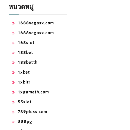
หมวดหมู่
1688vegasx.com
1688vegasx.com
168slot
188bet
188betth
1xbet
1xbit1
1xgameth.com
55slot
789pluss.com
888pg