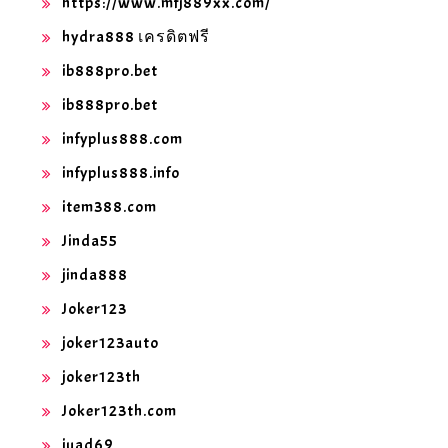
https://www.mfj889xx.com/
hydra888 เครดิตฟรี
ib888pro.bet
ib888pro.bet
infyplus888.com
infyplus888.info
item388.com
Jinda55
jinda888
Joker123
joker123auto
joker123th
Joker123th.com
juad69