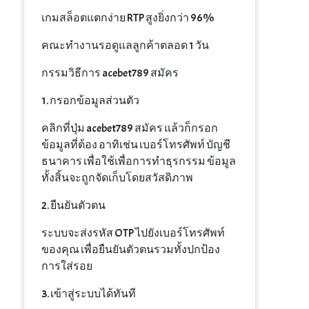
เกมสล็อตแตกง่าย RTP สูงยิ่งกว่า 96%
คณะทำงานรอดูแลลูกค้าตลอด 1 วัน
กรรมวิธีการ acebet789 สมัคร
1. กรอกข้อมูลส่วนตัว
คลิกที่ปุ่ม acebet789 สมัคร แล้วก็กรอก
ข้อมูลที่ต้อง อาทิเช่น เบอร์โทรศัพท์ บัญชี
ธนาคาร เพื่อใช้เพื่อการทำธุรกรรม ข้อมูล
ทั้งสิ้นจะถูกจัดเก็บโดยสวัสดิภาพ
2. ยืนยันตัวตน
ระบบจะส่งรหัส OTP ไปยังเบอร์โทรศัพท์
ของคุณ เพื่อยืนยันตัวตนรวมทั้งปกป้อง
การใส่รอย
3. เข้าสู่ระบบได้ทันที