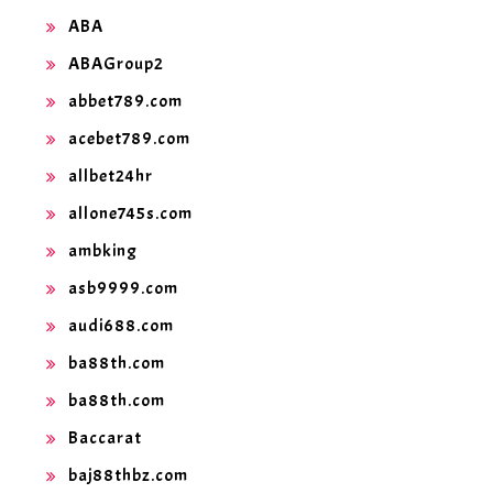
ABA
ABAGroup2
abbet789.com
acebet789.com
allbet24hr
allone745s.com
ambking
asb9999.com
audi688.com
ba88th.com
ba88th.com
Baccarat
baj88thbz.com