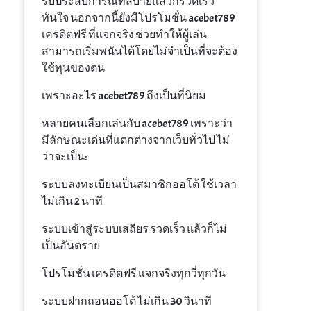
รับประสบการณ์ที่สบายแล้วก็รวดเร็ว
ทันใจ นอกจากนี้ยังมีโปรโมชั่น acebet789
เครดิตฟรี ที่แจกจริง ช่วยทำให้ผู้เล่น
สามารถเริ่มพนันได้โดยไม่จำเป็นที่จะต้อง
ใช้ทุนของตน
เพราะอะไร acebet789 ถึงเป็นที่นิยม
หลายคนเลือกเล่นกับ acebet789 เพราะว่า
มีลักษณะเด่นที่แตกต่างจากเว็บทั่วไป ไม่
ว่าจะเป็น:
ระบบลงทะเบียนเป็นสมาชิกออโต้ ใช้เวลา
ไม่เกิน 2 นาที
ระบบเข้าสู่ระบบเสถียร รวดเร็ว แล้วก็ไม่
เป็นอันตราย
โปรโมชั่น เครดิตฟรี แจกจริงทุกวี่ทุกวัน
ระบบฝากถอนออโต้ ไม่เกิน 30 วินาที