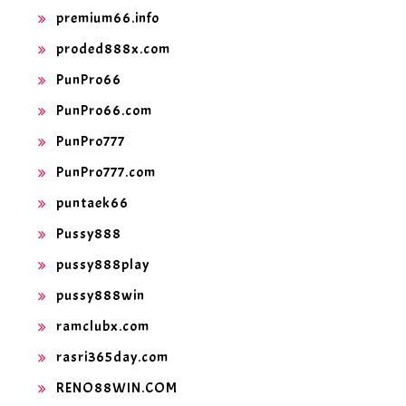
premium66.info
proded888x.com
PunPro66
PunPro66.com
PunPro777
PunPro777.com
puntaek66
Pussy888
pussy888play
pussy888win
ramclubx.com
rasri365day.com
RENO88WIN.COM