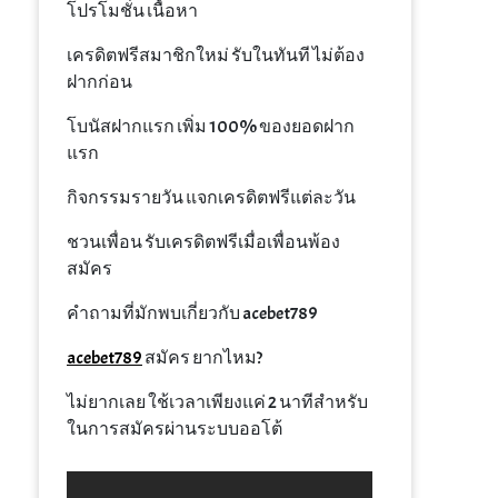
โปรโมชั่น เนื้อหา
เครดิตฟรีสมาชิกใหม่ รับในทันที ไม่ต้อง
ฝากก่อน
โบนัสฝากแรก เพิ่ม 100% ของยอดฝาก
แรก
กิจกรรมรายวัน แจกเครดิตฟรีแต่ละวัน
ชวนเพื่อน รับเครดิตฟรีเมื่อเพื่อนพ้อง
สมัคร
คำถามที่มักพบเกี่ยวกับ acebet789
acebet789
สมัคร ยากไหม?
ไม่ยากเลย ใช้เวลาเพียงแค่ 2 นาทีสำหรับ
ในการสมัครผ่านระบบออโต้