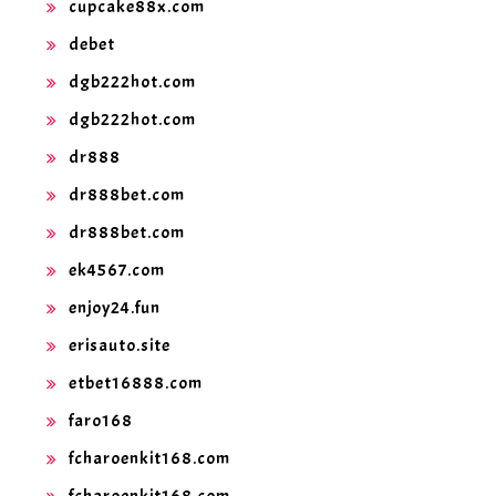
cupcake88x.com
debet
dgb222hot.com
dgb222hot.com
dr888
dr888bet.com
dr888bet.com
ek4567.com
enjoy24.fun
erisauto.site
etbet16888.com
faro168
fcharoenkit168.com