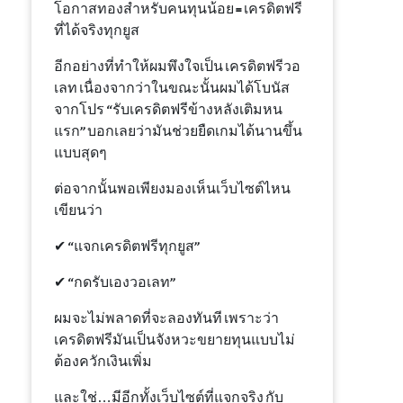
โอกาสทองสำหรับคนทุนน้อย = เครดิตฟรี
ที่ได้จริงทุกยูส
อีกอย่างที่ทำให้ผมพึงใจเป็น เครดิตฟรีวอ
เลท เนื่องจากว่าในขณะนั้นผมได้โบนัส
จากโปร “รับเครดิตฟรีข้างหลังเติมหน
แรก” บอกเลยว่ามันช่วยยืดเกมได้นานขึ้น
แบบสุดๆ
ต่อจากนั้นพอเพียงมองเห็นเว็บไซต์ไหน
เขียนว่า
✔ “แจกเครดิตฟรีทุกยูส”
✔ “กดรับเองวอเลท”
ผมจะไม่พลาดที่จะลองทันที เพราะว่า
เครดิตฟรีมันเป็นจังหวะขยายทุนแบบไม่
ต้องควักเงินเพิ่ม
และใช่…มีอีกทั้งเว็บไซต์ที่แจกจริง กับ