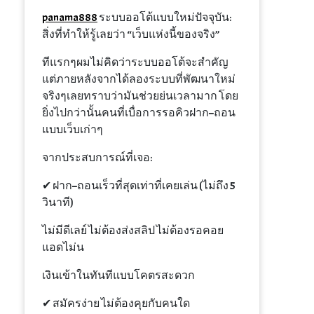
panama888
ระบบออโต้แบบใหม่ปัจจุบัน:
สิ่งที่ทำให้รู้เลยว่า “เว็บแห่งนี้ของจริง”
ทีแรกๆผมไม่คิดว่าระบบออโต้จะสำคัญ
แต่ภายหลังจากได้ลองระบบที่พัฒนาใหม่
จริงๆเลยทราบว่ามันช่วยย่นเวลามาก โดย
ยิ่งไปกว่านั้นคนที่เบื่อการรอคิวฝาก–ถอน
แบบเว็บเก่าๆ
จากประสบการณ์ที่เจอ:
✔ ฝาก–ถอนเร็วที่สุดเท่าที่เคยเล่น (ไม่ถึง 5
วินาที)
ไม่มีดีเลย์ ไม่ต้องส่งสลิป ไม่ต้องรอคอย
แอดไม่น
เงินเข้าในทันทีแบบโคตรสะดวก
✔ สมัครง่าย ไม่ต้องคุยกับคนใด