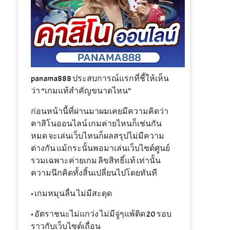
panama888 ประสบการณ์แรกที่ชี้ให้เห็น
ว่า “เกมแท้สำคัญขนาดไหน”
ก่อนหน้านี้ที่ผ่านมาผมเคยมีความคิดว่า
คาสิโนออนไลน์ เกมค่ายไหนก็เช่นกัน
หมด จะเล่นเว็บไหนก็ผลสรุปไม่มีความ
ต่างกัน แม้กระนั้นพอมาเล่นเว็บไซต์ศูนย์
รวมเฉพาะค่ายเกม ลิขสิทธิ์แท้ เท่านั้น
ความนึกคิดทั้งสิ้นเปลี่ยนไปโดยทันที
• เกมหมุนลื่น ไม่มีสะดุด
• อัตราชนะไม่แกว่ง ไม่มีจู่ๆแพ้ติด 20 รอบ
ราวกับเว็บไซต์เถื่อน