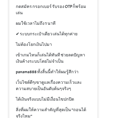
กดสมัคร กรอกเบอร์ รับรอง OTP ก็พร้อม
เล่น
ผมใช้เวลาไม่ถึง 1 นาที
✔ ระบบกระเป๋าเดียว เล่นได้ทุกค่าย
ไม่ต้องโยกเงินไปมา
เข้าเกมไหนก็เล่นได้ทันที ช่วยลดปัญหา
เงินค้างระบบโดยไม่จำเป็น
panama888 ทั้งสิ้นนี้ทำให้ผมรู้สึกว่า
เว็บไซต์ดีๆเขาดูแลเรื่องความเร็วและ
ความสบายเป็นอันดับต้นๆจริงๆ
ได้เงินจริงแบบไม่มีเงื่อนไขปกปิด
สิ่งที่ผมให้ความสำคัญที่สุดเป็น “ถอนได้
จริงไหม”