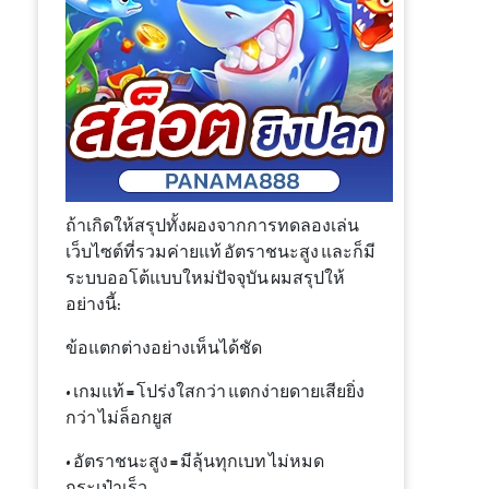
ถ้าเกิดให้สรุปทั้งผองจากการทดลองเล่น
เว็บไซต์ที่รวมค่ายแท้ อัตราชนะสูง และก็มี
ระบบออโต้แบบใหม่ปัจจุบัน ผมสรุปให้
อย่างนี้:
ข้อแตกต่างอย่างเห็นได้ชัด
• เกมแท้ = โปร่งใสกว่า แตกง่ายดายเสียยิ่ง
กว่า ไม่ล็อกยูส
• อัตราชนะสูง = มีลุ้นทุกเบท ไม่หมด
กระเป๋าเร็ว