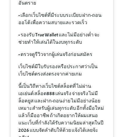
อันตราย
• เลือกเว็บไซต์ที่มีระบบระเบียบ ฝาก-ถอน
ออโต้ เพื่อความสบายและรวดเร็ว
• รองรับ True Wallet และไม่มีอย่างต่ำ จะ
ช่วยทำให้เล่นได้ในงบทุกระดับ
• ตรวจดูรีวิวจากผู้เล่นจริงก่อนสมัคร
เว็บไซต์มีใบรับรองหรือประกาศว่าเป็น
เว็บไซต์ตรงส่งตรงจากค่ายเกม
นี้เป็นวิถีทางเว็บไซต์สล็อตที่ ไม่ผ่าน
เอเย่นต์ สล็อต888 เล่นจริง จ่ายจริง ไม่มี
ล็อคยูส และฝาก-ถอนง่าย ไม่มีอย่างน้อย
เหมาะสำหรับผู้เล่นทุกระดับ อีกทั้งมือใหม่
แล้วก็มืออาชีพ ถ้าเกิดอยากให้ผมเสนอ
แนะเว็บที่กำลังได้รับความนิยมล่าสุดในปี
2026 แบบจัดลำดับให้ด้วย แจ้งได้เลยจ้ะ