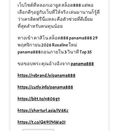
เว็บไซต์ที่หลอกเอายูส สล็อต888 แต่พอ
เลือกดีๆอยู่กับเว็บที่ให้จริง เล่นมานานก็รู้ดี
ว่าเครดิตฟรีนี่แหละคือตัวช่วยที่ดีเยี่ยม
ที่สุดสำหรับคนทุนน้อย
ทางเข้า คาสิโน สล็อต888 panama888 29
พฤศจิกายน 2026 Rosaline ใหม่
panama888ถอนภายใน 3 วินาที Top 35
ขอขอบพระคุณอ้างอิงจาก
panama888
https://rebrand.ly/panama888
https://cutly.info/panama888
https://bitt.to/n806gt
https://shorturl.asia/IV6Kc
https://t.co/Q49I7HWa0I