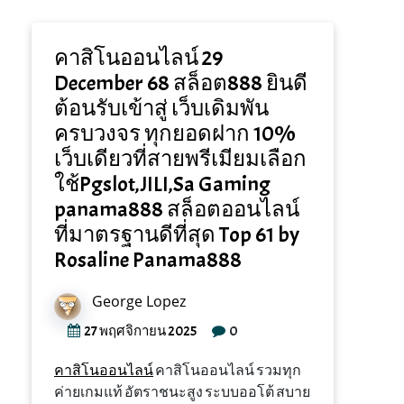
คาสิโนออนไลน์ 29
December 68 สล็อต888 ยินดี
ต้อนรับเข้าสู่ เว็บเดิมพัน
ครบวงจร ทุกยอดฝาก 10%
เว็บเดียวที่สายพรีเมียมเลือก
ใช้Pgslot,JILI,Sa Gaming
panama888 สล็อตออนไลน์
ที่มาตรฐานดีที่สุด Top 61 by
Rosaline Panama888
George Lopez
0
27 พฤศจิกายน 2025
คาสิโนออนไลน์
คาสิโนออนไลน์ รวมทุก
ค่ายเกมแท้ อัตราชนะสูง ระบบออโต้ สบาย