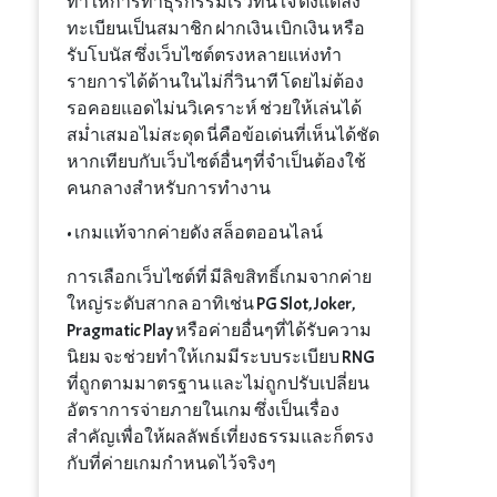
ทำให้การทำธุรกรรมเร็วทันใจ ตั้งแต่ลง
ทะเบียนเป็นสมาชิก ฝากเงิน เบิกเงิน หรือ
รับโบนัส ซึ่งเว็บไซต์ตรงหลายแห่งทำ
รายการได้ด้านในไม่กี่วินาที โดยไม่ต้อง
รอคอยแอดไม่นวิเคราะห์ ช่วยให้เล่นได้
สม่ำเสมอไม่สะดุด นี่คือข้อเด่นที่เห็นได้ชัด
หากเทียบกับเว็บไซต์อื่นๆที่จำเป็นต้องใช้
คนกลางสำหรับการทำงาน
• เกมแท้จากค่ายดัง สล็อตออนไลน์
การเลือกเว็บไซต์ที่ มีลิขสิทธิ์เกมจากค่าย
ใหญ่ระดับสากล อาทิเช่น PG Slot, Joker,
Pragmatic Play หรือค่ายอื่นๆที่ได้รับความ
นิยม จะช่วยทำให้เกมมีระบบระเบียบ RNG
ที่ถูกตามมาตรฐาน และไม่ถูกปรับเปลี่ยน
อัตราการจ่ายภายในเกม ซึ่งเป็นเรื่อง
สำคัญเพื่อให้ผลลัพธ์เที่ยงธรรมและก็ตรง
กับที่ค่ายเกมกำหนดไว้จริงๆ