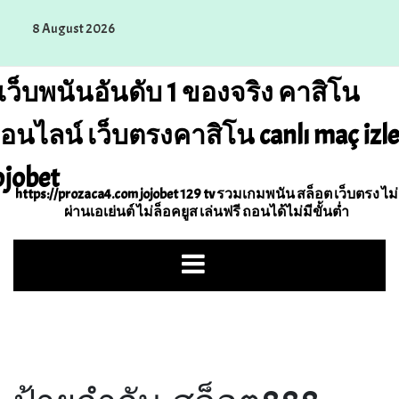
Skip
8 August 2026
to
content
เว็บพนันอันดับ 1 ของจริง คาสิโน
อนไลน์ เว็บตรงคาสิโน canlı maç izle
ojobet
https://prozaca4.com jojobet 129 tv รวมเกมพนัน สล็อต เว็บตรง ไม่
ผ่านเอเย่นต์ ไม่ล็อคยูส เล่นฟรี ถอนได้ไม่มีขั้นต่ำ