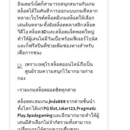
อินเตอร์เน็ตก็สามารถสนุกสนานกับเกม
สล็อตได้ในทันที การออกแบบเกมที่หลาก
หลาย เว็บไซต์สล็อตมีเกมสล็อตให้เลือก
เล่นล้นหลาม ทั้งยังสล็อตคลาสสิก สล็อต
วิดีโอ สล็อต 3D และสล็อตแจ็คพอตใหญ่
ทำให้ผู้เล่นไม่มีวันเบื่อ พร้อมฟีเจอร์โบนัส
และก็ฟรีสปินที่ช่วยเพิ่มช่องทางสำหรับ
เพื่อการชนะ
เพราะเหตุไร สล็อตออนไลน์ ถึงเป็น
ศูนย์รวมความสนุกไว้มากมายก่าย
กอง
• รวมเกมสล็อตยอดฮิตทุกค่าย
สล็อตสะสมเกม jinda888 จากค่ายชั้นนำ
ทั้งโลก ได้แก่ PG Slot, Joker123, Pragmatic
Play, Spadegaming และอีกมากมาย ทำให้ผู้
เล่นมีตัวเลือกไม่จำกัดรวมทั้งสามารถ
เปลี่ยนเกมได้ตามความชื่นชอบ