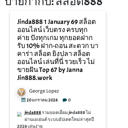
ป้ายกำกับ:
สล็อต888
Jinda888 1 January 69 สล็อต
ออนไลน์ เว็บตรง ครบทุก
ค่าย ปังทุกเกม ทุกยอดฝาก
รับ 10% ฝาก-ถอน สะดวก บา
คาร่า สล็อต ยิงปลา สล็อต
ออนไลน์ เล่นที่นี่ รวยเร็ว ไม่
ขายฝัน Top 67 by Janna
Jin888.work
George Lopez
0
20 มกราคม 2026
jinda888
รวมยอดเยี่ยม jinda888 ไม่
ผ่านเอเย่นต์ ระบบอัปเดตใหม่ล่าสุดปี
2026 เล่นง่าย