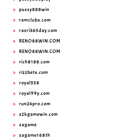
pussy888win
ramclubx.com
rasri365day.com
RENO88WIN.COM
RENO88WIN.COM
rich8188.com
rizzbetx.com
royal558
royal99y.com
run24pro.com
s2kgamewin.com
sagame
sagame168th