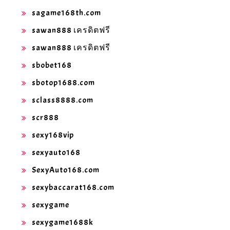
sagame168th.com
sawan888 เครดิตฟรี
sawan888 เครดิตฟรี
sbobet168
sbotop1688.com
sclass8888.com
scr888
sexy168vip
sexyauto168
SexyAuto168.com
sexybaccarat168.com
sexygame
sexygame1688k