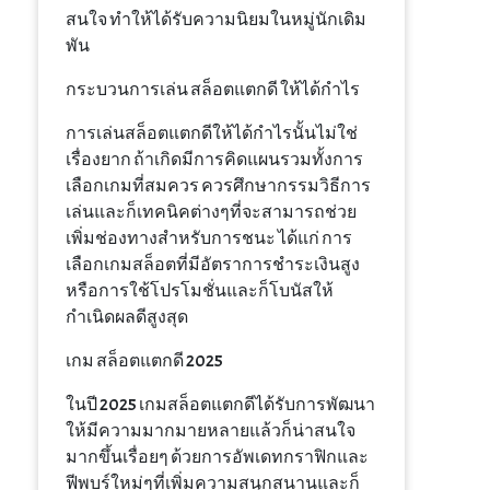
สนใจ ทำให้ได้รับความนิยมในหมู่นักเดิม
พัน
กระบวนการเล่น สล็อตแตกดี ให้ได้กำไร
การเล่นสล็อตแตกดีให้ได้กำไรนั้นไม่ใช่
เรื่องยาก ถ้าเกิดมีการคิดแผนรวมทั้งการ
เลือกเกมที่สมควร ควรศึกษากรรมวิธีการ
เล่นและก็เทคนิคต่างๆที่จะสามารถช่วย
เพิ่มช่องทางสำหรับการชนะ ได้แก่ การ
เลือกเกมสล็อตที่มีอัตราการชำระเงินสูง
หรือการใช้โปรโมชั่นและก็โบนัสให้
กำเนิดผลดีสูงสุด
เกม สล็อตแตกดี 2025
ในปี 2025 เกมสล็อตแตกดีได้รับการพัฒนา
ให้มีความมากมายหลายแล้วก็น่าสนใจ
มากขึ้นเรื่อยๆ ด้วยการอัพเดทกราฟิกและ
ฟีพบร์ใหม่ๆที่เพิ่มความสนุกสนานและก็