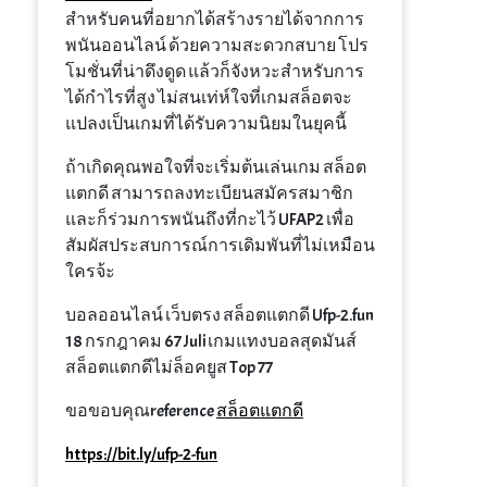
สำหรับคนที่อยากได้สร้างรายได้จากการ
พนันออนไลน์ ด้วยความสะดวกสบาย โปร
โมชั่นที่น่าดึงดูด แล้วก็จังหวะสำหรับการ
ได้กำไรที่สูง ไม่สนเท่ห์ใจที่เกมสล็อตจะ
แปลงเป็นเกมที่ได้รับความนิยมในยุคนี้
ถ้าเกิดคุณพอใจที่จะเริ่มต้นเล่นเกม สล็อต
แตกดี สามารถลงทะเบียนสมัครสมาชิก
และก็ร่วมการพนันถึงที่กะไว้ UFAP2 เพื่อ
สัมผัสประสบการณ์การเดิมพันที่ไม่เหมือน
ใครจ้ะ
บอลออนไลน์ เว็บตรง สล็อตแตกดี Ufp-2.fun
18 กรกฎาคม 67 Juli เกมแทงบอลสุดมันส์
สล็อตแตกดีไม่ล็อคยูส Top 77
ขอขอบคุณreference
สล็อตแตกดี
https://bit.ly/ufp-2-fun