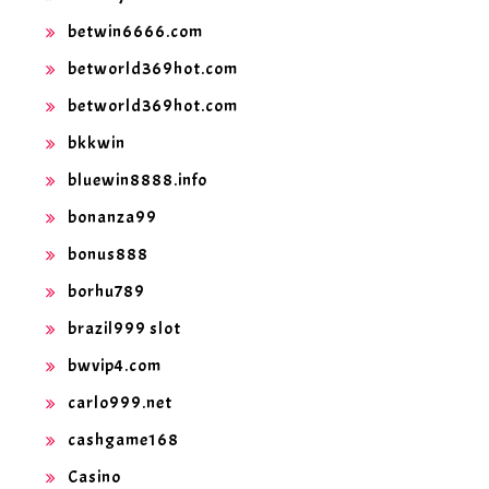
betwin6666.com
betworld369hot.com
betworld369hot.com
bkkwin
bluewin8888.info
bonanza99
bonus888
borhu789
brazil999 slot
bwvip4.com
carlo999.net
cashgame168
Casino