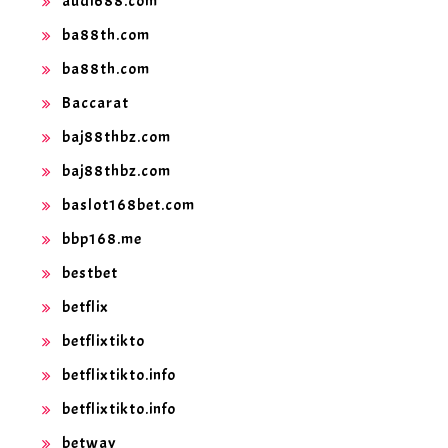
audi688.com
ba88th.com
ba88th.com
Baccarat
baj88thbz.com
baj88thbz.com
baslot168bet.com
bbp168.me
bestbet
betflix
betflixtikto
betflixtikto.info
betflixtikto.info
betway