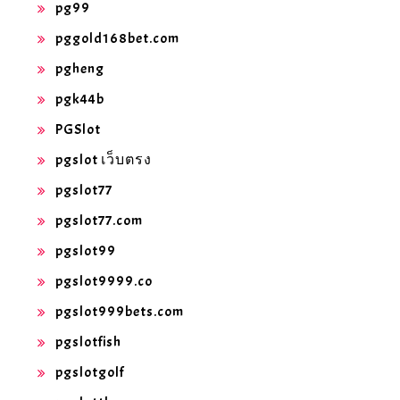
pg99
pggold168bet.com
pgheng
pgk44b
PGSlot
pgslot เว็บตรง
pgslot77
pgslot77.com
pgslot99
pgslot9999.co
pgslot999bets.com
pgslotfish
pgslotgolf