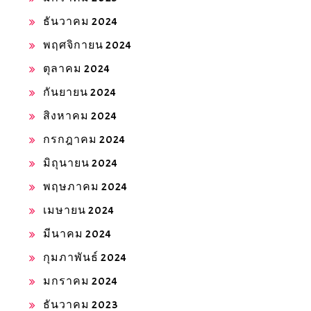
ธันวาคม 2024
พฤศจิกายน 2024
ตุลาคม 2024
กันยายน 2024
สิงหาคม 2024
กรกฎาคม 2024
มิถุนายน 2024
พฤษภาคม 2024
เมษายน 2024
มีนาคม 2024
กุมภาพันธ์ 2024
มกราคม 2024
ธันวาคม 2023