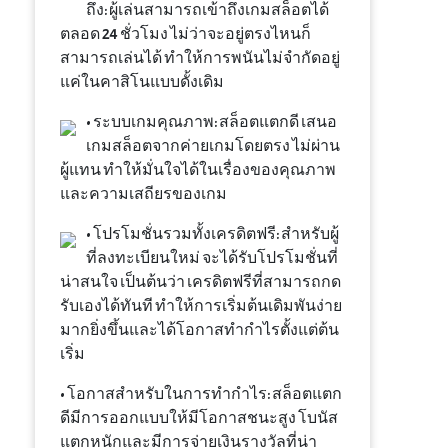
ถึง: ผู้เล่นสามารถเข้าถึงเกมสล็อตได้
ตลอด 24 ชั่วโมง ไม่ว่าจะอยู่ตรงไหนก็
สามารถเล่นได้ ทำให้การพนันไม่จำกัดอยู่
แค่ในคาสิโนแบบดั้งเดิม
• ระบบเกมคุณภาพ: สล็อตแตกดี เสนอ
เกมสล็อตจากค่ายเกมโดยตรง ไม่ผ่าน
ผู้แทน ทำให้มั่นใจได้ในเรื่องของคุณภาพ
และความเสถียรของเกม
• โปรโมชั่นรวมทั้งเครดิตฟรี: สำหรับผู้
ที่ลงทะเบียนใหม่ จะได้รับโปรโมชั่นที่
น่าสนใจ เป็นต้นว่า เครดิตฟรีที่สามารถกด
รับเองได้ทันที ทำให้การเริ่มต้นเดิมพันง่าย
มากยิ่งขึ้นและได้โอกาสทำกำไรตั้งแต่ต้น
เริ่ม
• โอกาสสำหรับในการทำกำไร: สล็อตแตก
ดีมีการออกแบบให้มีโอกาสชนะสูง โบนัส
แตกหนักและมีการจ่ายเงินรางวัลที่น่า