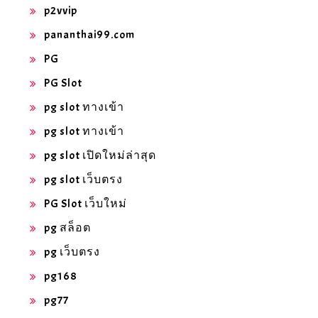
p2vvip
pananthai99.com
PG
PG Slot
pg slot ทางเข้า
pg slot ทางเข้า
pg slot เปิดใหม่ล่าสุด
pg slot เว็บตรง
PG Slot เว็บใหม่
pg สล็อต
pg เว็บตรง
pg168
pg77