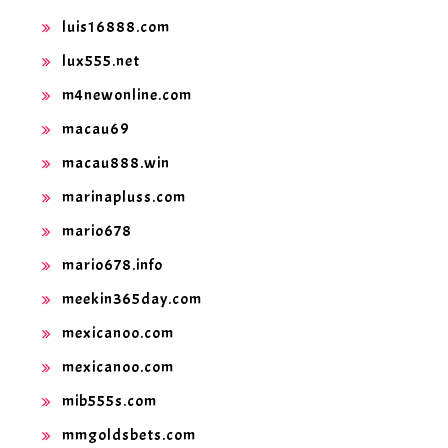
luis16888.com
lux555.net
m4newonline.com
macau69
macau888.win
marinapluss.com
mario678
mario678.info
meekin365day.com
mexicanoo.com
mexicanoo.com
mib555s.com
mmgoldsbets.com