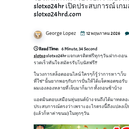
slotxo24hr เปิดประสบการณ์ เกมสล็
slotxo24hrd.com
George Lopez
12 พฤษภาคม 2026
Read Time:
6 Minute, 34 Second
slotxo
slotxo24hr แจกเครดิตฟรีทุกๆวัน ฝาก-ถอน
รวดเร็วทันใจ สมัครรับโบนัสฟรี!!
ในวงการสล็อตออนไลน์ ใครๆก็รู้ว่าการหา “เว็บ
ที่ใช่” นั้นยากพอๆกับการปั่นให้ได้แจ็คพอตขอรับ
ผมเองลองหลายที่ เจ็บมาก็มาก ทั้งถอนช้าบ้าง
แอดมินตอบเสมือนหุ่นยนต์บ้าง จนถึงได้มาทดลองสั
ประสบการณ์ตรงว่า เพราะอะไรตรงนี้ถึงแปลงเ
(แล้วก็หาค่าขนม) ในทุกๆวัน