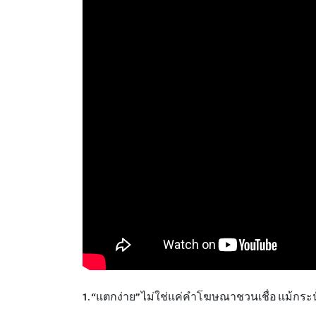
1. “แตกง่าย” ไม่ใช่แค่คำโฆษณาชวนเชื่อ แม้กระน