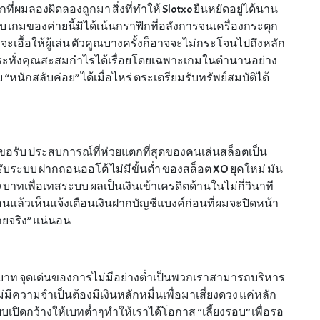
่ผมลองผิดลองถูกมา สิ่งที่ทำให้ Slotxo ยืนหยัดอยู่ได้นาน
ับ เกมของค่ายนี้มิได้เน้นกราฟิกที่อลังการจนเครื่องกระตุก
จะเอื้อให้ผู้เล่น ตัวคูณบางครั้งก็อาจจะไม่กระโจนไปถึงหลัก
ยกระทั่งคุณสะสมกำไรได้เรื่อยโดยเฉพาะเกมในตำนานอย่าง
“หนักสลับค่อย” ได้เมื่อไหร่ ตระเตรียมรับทรัพย์สมบัติได้
ายขอรับ ประสบการณ์ที่ห่วยแตกที่สุดของคนเล่นสล็อตเป็น
ระบบ ฝากถอนออโต้ ไม่มีขั้นต่ำ ของสล็อต XO ยุคใหม่ มัน
าทเพื่อเทสระบบ ผลเป็นเงินเข้าเครดิตด้านในไม่กี่วินาที
ล้วเห็นแจ้งเตือนเงินฝากบัญชีแบงค์ก่อนที่ผมจะปิดหน้า
จ่ายจริง” แน่นอน
่บาท จุดเด่นของการไม่มีอย่างต่ำเป็นพวกเราสามารถบริหาร
่มีความจำเป็นต้องมีเงินหลักหมื่นเพื่อมาเสี่ยงดวง แค่หลัก
บเปิดกว้างให้เบทต่ำๆทำให้เราได้โอกาส “เลี้ยงรอบ” เพื่อรอ