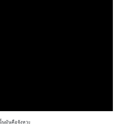
ั้นมันคือจังหวะ