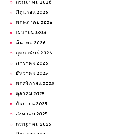
กรกฎาคม 2026
มิถุนายน 2026
พฤษภาคม 2026
เมษายน 2026
มีนาคม 2026
กุมภาพันธ์ 2026
มกราคม 2026
ธันวาคม 2025
พฤศจิกายน 2025
ตุลาคม 2025
กันยายน 2025
สิงหาคม 2025
กรกฎาคม 2025