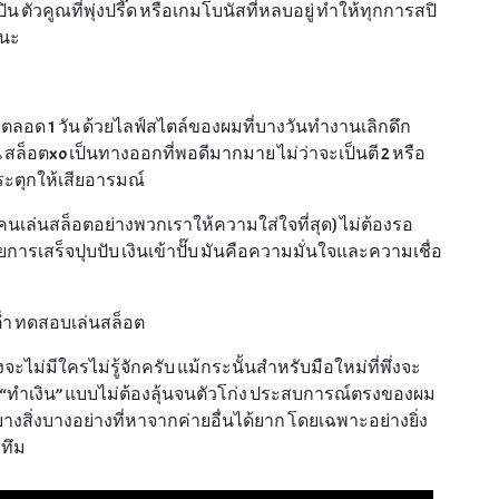
สปิน ตัวคูณที่พุ่งปรี๊ด หรือเกมโบนัสที่หลบอยู่ ทำให้ทุกการสปิ
ชนะ
ิการตลอด 1 วัน ด้วยไลฟ์สไตล์ของผมที่บางวันทำงานเลิกดึก
สล็อตxo เป็นทางออกที่พอดีมากมาย ไม่ว่าจะเป็นตี 2 หรือ
กระตุกให้เสียอารมณ์
งที่คนเล่นสล็อตอย่างพวกเราให้ความใส่ใจที่สุด) ไม่ต้องรอ
ยการเสร็จปุบปับ เงินเข้าปั๊บ มันคือความมั่นใจและความเชื่อ
นต่ำ ทดสอบเล่นสล็อต
ะไม่มีใครไม่รู้จักครับ แม้กระนั้นสำหรับมือใหม่ที่พึ่งจะ
“ทำเงิน” แบบไม่ต้องลุ้นจนตัวโก่ง ประสบการณ์ตรงของผม
บางสิ่งบางอย่างที่หาจากค่ายอื่นได้ยาก โดยเฉพาะอย่างยิ่ง
ิทึม