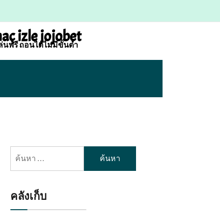
 izle jojobet
ล่นฟรี ถอนได้ไม่มีขั้นต่ำ
ค้นหา
สำหรับ:
คลังเก็บ