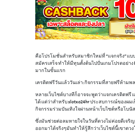
คือโปรโมชั่นสำหรับสมาชิกใหม่ที่ “แจกจริง” แ
สมัครเสร็จ ทำให้มีทุนตั้งต้นไปปั่นเกมโปรดอย่าง R
มากในขั้นแรก
เครดิตฟรีวันแล้ววันเล่า: กิจกรรมที่สายฟรีห้ามพ
หลายเว็บไซต์บางทีก็อาจจะพูดว่าแจกเครดิตฟรี 
ได้ แต่ว่าสำหรับ slotxo24hr ประสบการณ์ของผมเป็
กิจกรรมร่วมบันเทิงใจผ่านหน้าเว็บไซต์หรือโบนั
ซึ่งมันช่วยต่อลมหายใจในวันที่ดวงไม่ค่อยดีเจริ
ออกมาได้จริงๆมันทำให้รู้สึกว่าเว็บไซต์นี้เขาดวง