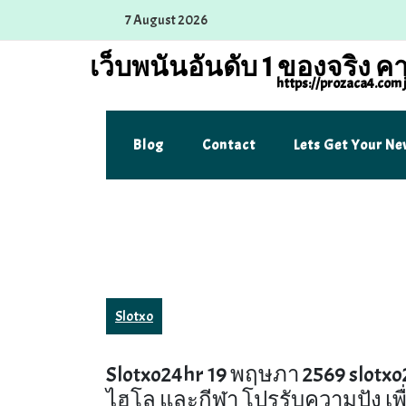
Skip
7 August 2026
to
content
เว็บพนันอันดับ 1 ของจริง คา
https://prozaca4.com 
Blog
Contact
Lets Get Your Ne
Slotxo
Slotxo24hr 19 พฤษภา 2569 slotxo
ไฮโล และกีฬา โปรรับความปัง เพื่