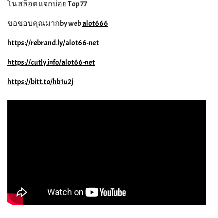
โน สล็อต แจกบ่อย Top 77
ขอขอบคุณมากby web
alot666
https://rebrand.ly/alot66-net
https://cutly.info/alot66-net
https://bitt.to/hb1u2j