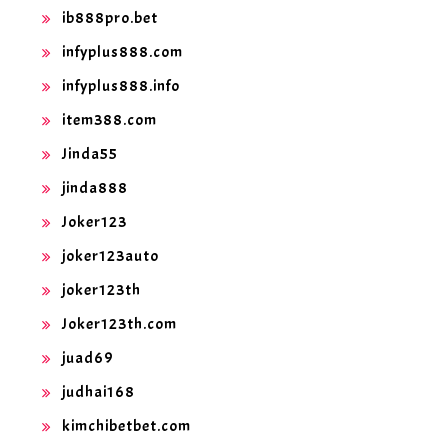
ib888pro.bet
infyplus888.com
infyplus888.info
item388.com
Jinda55
jinda888
Joker123
joker123auto
joker123th
Joker123th.com
juad69
judhai168
kimchibetbet.com