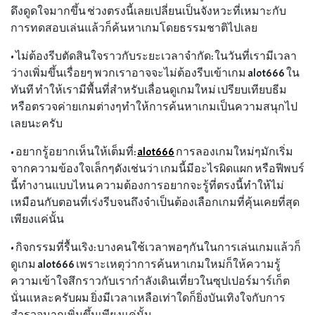
ดึงดูดใจมากขึ้น ช่วงตรงนี้เลยเปลี่ยนเป็นจังหวะที่เหมาะกับ
การทดสอบเล่นแล้วก็ค้นหาเกมโดยธรรมชาติไปเลย
• ไม่ต้องรีบตัดสินใจราวกับระยะเวลาจำกัด: ในวันที่เรามีเวลา
ว่างเพิ่มขึ้นเรื่อยๆ พวกเราอาจจะไม่ต้องรีบเข้าเกม alot666 ใน
ทันที ทำให้เรามีพื้นที่สำหรับเลื่อนดูเกมใหม่ เปรียบเทียบธีม
หรือตรวจค่ายเกมต่างๆทำให้การค้นหาเกมเป็นความสนุกไป
เลยนะครับ
• อยากรู้อยากเห็นให้เต็มที่:
alot666
การลองเกมใหม่ๆมักเริ่ม
จากความข้องใจเล็กๆดังเช่นว่า เกมนี้มีอะไรผิดแผก หรือฟีพบร์
นี้ทำงานแบบไหน ความต้องการอยากจะรู้ที่ตรงนี้ทำให้ไม่
เหมือนกับตอนที่เร่งรีบจนถึงจำเป็นต้องเลือกเกมที่คุ้นเคยที่สุด
เพียงแค่นั้น
• กิจกรรมที่รื้นเริง: บางคนใช้เวลาพอๆกันในการเล่นเกมแล้วก็
ดูเกม alot666 เพราะเหตุว่าการค้นหาเกมใหม่ก็ให้ความรู้
ความเข้าใจสึกราวกับเรากำลังเดินเที่ยวในซุปเปอร์มาร์เก็ต
นั่นแหละครับผม ยิ่งมีเวลาเหลือเท่าใดก็ยิ่งบันเทิงใจกับการ