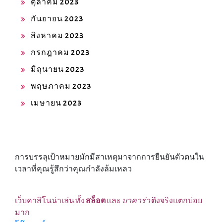
ตุลาคม 2023
กันยายน 2023
สิงหาคม 2023
กรกฎาคม 2023
มิถุนายน 2023
พฤษภาคม 2023
เมษายน 2023
การบรรลุเป้าหมายมักมีสาเหตุมาจากการยืนยันตัวตนใน
เวลาที่คุณรู้สึกว่าคุณกำลังล้มเหลว
เว็บคาสิโนน่าเล่น ทั้ง
สล็อต
และ
บาคาร่า
ตึงจริงแตกบ่อย
มาก