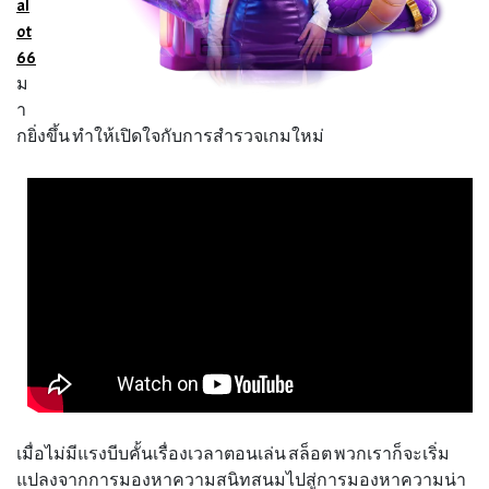
al
ot
66
ม
า
กยิ่งขึ้น ทำให้เปิดใจกับการสำรวจเกมใหม่
เมื่อไม่มีแรงบีบคั้นเรื่องเวลาตอนเล่น สล็อต พวกเราก็จะเริ่ม
แปลงจากการมองหาความสนิทสนมไปสู่การมองหาความน่า