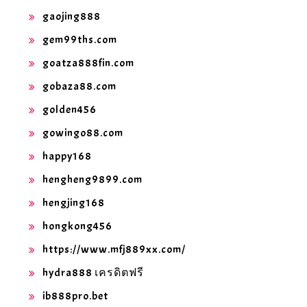
gaojing888
gem99ths.com
goatza888fin.com
gobaza88.com
golden456
gowingo88.com
happy168
hengheng9899.com
hengjing168
hongkong456
https://www.mfj889xx.com/
hydra888 เครดิตฟรี
ib888pro.bet