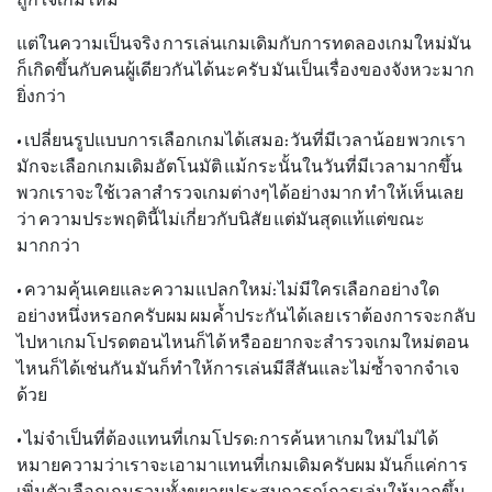
ถูกใจเกมใหม่
แต่ในความเป็นจริง การเล่นเกมเดิมกับการทดลองเกมใหม่มัน
ก็เกิดขึ้นกับคนผู้เดียวกันได้นะครับ มันเป็นเรื่องของจังหวะมาก
ยิ่งกว่า
• เปลี่ยนรูปแบบการเลือกเกมได้เสมอ: วันที่มีเวลาน้อย พวกเรา
มักจะเลือกเกมเดิมอัตโนมัติ แม้กระนั้นในวันที่มีเวลามากขึ้น
พวกเราจะใช้เวลาสำรวจเกมต่างๆได้อย่างมาก ทำให้เห็นเลย
ว่า ความประพฤตินี้ไม่เกี่ยวกับนิสัย แต่มันสุดแท้แต่ขณะ
มากกว่า
• ความคุ้นเคยและความแปลกใหม่: ไม่มีใครเลือกอย่างใด
อย่างหนึ่งหรอกครับผม ผมค้ำประกันได้เลย เราต้องการจะกลับ
ไปหาเกมโปรดตอนไหนก็ได้ หรืออยากจะสำรวจเกมใหม่ตอน
ไหนก็ได้เช่นกัน มันก็ทำให้การเล่นมีสีสันและไม่ซ้ำจากจำเจ
ด้วย
• ไม่จำเป็นที่ต้องแทนที่เกมโปรด: การค้นหาเกมใหม่ไม่ได้
หมายความว่าเราจะเอามาแทนที่เกมเดิมครับผม มันก็แค่การ