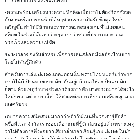
สำรวจมากเพิ่มขึ้นเพียงแค่นั้น
• ความพร้อมเพรียงทางความนึกคิด: เมื่อเราไม่ต้องวิตกกังวล
กับงานหรือภาระหน้าที่อื่นๆพวกเราจะเปิดรับข้อมูลใหม่ๆ
เจริญขึ้น ทำให้มีลักษณะท่าทางจะทดลองเกมที่ไม่เคยเล่น
สล็อต ในช่วงที่มีเวลาว่างๆมากกว่าช่วงที่ปรารถนาความ
รวดเร็วและความแน่ชัด
ระยะเวลาของวันสำหรับเพื่อการ เล่นสล็อต มีผลต่อเป้าหมาย
โดยไม่ทันรู้สึกตัว
สำหรับการเล่น alot66 แต่ละตอนนั้น ทราบไหมนะครับว่าพวก
เรามิได้มีเป้าหมายแบบเดียวกันอยู่แล้ว ต่อให้จะเป็นคนเดิม
ก็ตาม ด้วยเหตุว่าบางช่วงเราต้องการพัก บางช่วงอยากได้อะไร
ใหม่ๆความต่างตรงนี้ทำให้ส่งผลต่อการเลือกเกมสล็อตสูงมาก
เลยครับผม
• อยากความสนิทสนมมากกว่า: ถ้าวันไหนที่พวกเรารู้สึกล้า
หรือมีเวลาจำกัด เราชอบเลือกเกมที่รู้จักก่อนอยู่แล้ว เพราะเหตุ
ว่าไม่ต้องการที่จะอยากเสียเวล่ำเวลาเรียนรู้เกม alot66 ใหม่ๆ