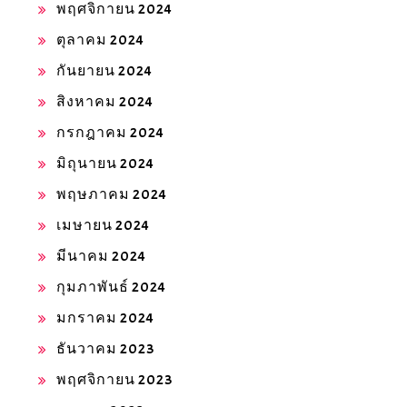
พฤศจิกายน 2024
ตุลาคม 2024
กันยายน 2024
สิงหาคม 2024
กรกฎาคม 2024
มิถุนายน 2024
พฤษภาคม 2024
เมษายน 2024
มีนาคม 2024
กุมภาพันธ์ 2024
มกราคม 2024
ธันวาคม 2023
พฤศจิกายน 2023