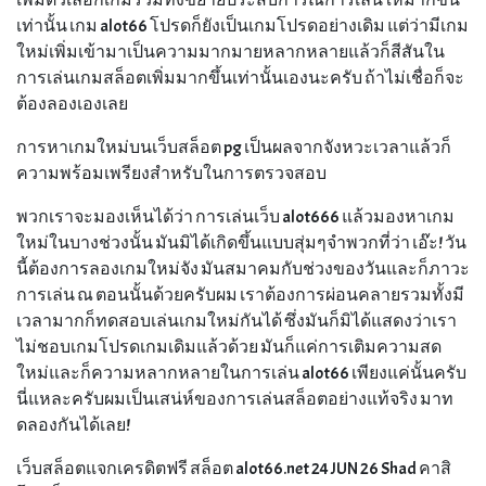
เพิ่มตัวเลือกเกมรวมทั้งขยายประสบการณ์การเล่นให้มากขึ้น
เท่านั้น เกม alot66 โปรดก็ยังเป็นเกมโปรดอย่างเดิม แต่ว่ามีเกม
ใหม่เพิ่มเข้ามาเป็นความมากมายหลากหลายแล้วก็สีสันใน
การเล่นเกมสล็อตเพิ่มมากขึ้นเท่านั้นเองนะครับ ถ้าไม่เชื่อก็จะ
ต้องลองเองเลย
การหาเกมใหม่บนเว็บสล็อต pg เป็นผลจากจังหวะเวลาแล้วก็
ความพร้อมเพรียงสำหรับในการตรวจสอบ
พวกเราจะมองเห็นได้ว่า การเล่นเว็บ alot666 แล้วมองหาเกม
ใหม่ในบางช่วงนั้น มันมิได้เกิดขึ้นแบบสุ่มๆจำพวกที่ว่า เอ๊ะ! วัน
นี้ต้องการลองเกมใหม่จัง มันสมาคมกับช่วงของวันและก็ภาวะ
การเล่น ณ ตอนนั้นด้วยครับผม เราต้องการผ่อนคลายรวมทั้งมี
เวลามากก็ทดสอบเล่นเกมใหม่กันได้ ซึ่งมันก็มิได้แสดงว่าเรา
ไม่ชอบเกมโปรดเกมเดิมแล้วด้วย มันก็แค่การเติมความสด
ใหม่และก็ความหลากหลายในการเล่น alot66 เพียงแค่นั้นครับ
นี่แหละครับผมเป็นเสน่ห์ของการเล่นสล็อตอย่างแท้จริง มาท
ดลองกันได้เลย!
เว็บสล็อตแจกเครดิตฟรี สล็อต alot66.net 24 JUN 26 Shad คาสิ