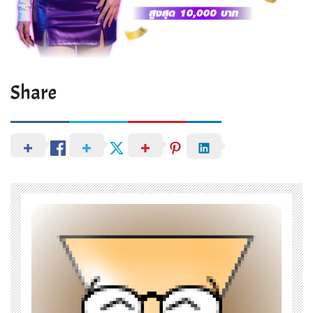
Share