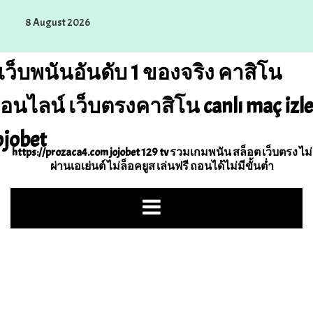
Skip
8 August 2026
to
content
เว็บพนันอันดับ 1 ของจริง คาสิโน
อนไลน์ เว็บตรงคาสิโน canlı maç izle
ojobet
https://prozaca4.com jojobet 129 tv รวมเกมพนัน สล็อต เว็บตรง ไม่
ผ่านเอเย่นต์ ไม่ล็อคยูส เล่นฟรี ถอนได้ไม่มีขั้นต่ำ