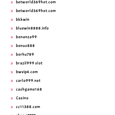
betworld369hot.com
betworld369hot.com
bkkwin
bluewin8888.info
bonanza99
bonus888
borhu789
brazil999 slot
bwvip4.com
carlo999.net
cashgame168
Casino
cc11388.com