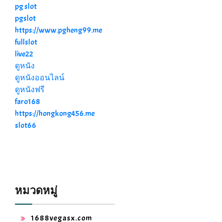
pg slot
pgslot
https://www.pgheng99.me
fullslot
live22
ดูหนัง
ดูหนังออนไลน์
ดูหนังฟรี
faro168
https://hongkong456.me
slot66
หมวดหมู่
1688vegasx.com