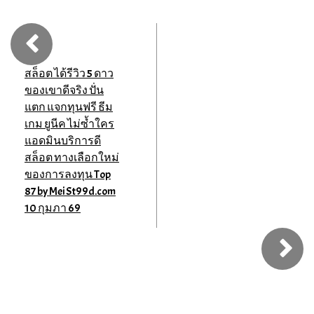
สล็อต ได้รีวิว 5 ดาว
ของเขาดีจริง ปั่น
แตก แจกทุนฟรี ธีม
เกม ยูนีค ไม่ซ้ำใคร
แอดมินบริการดี
สล็อต ทางเลือกใหม่
ของการลงทุน Top
87 by Mei St99d.com
10 กุมภา 69