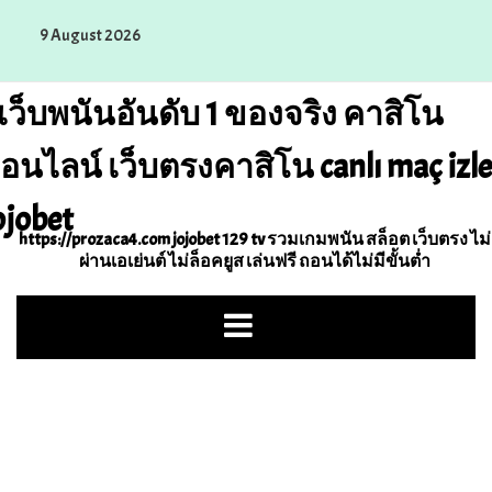
Skip
9 August 2026
to
content
เว็บพนันอันดับ 1 ของจริง คาสิโน
อนไลน์ เว็บตรงคาสิโน canlı maç izle
ojobet
https://prozaca4.com jojobet 129 tv รวมเกมพนัน สล็อต เว็บตรง ไม่
ผ่านเอเย่นต์ ไม่ล็อคยูส เล่นฟรี ถอนได้ไม่มีขั้นต่ำ