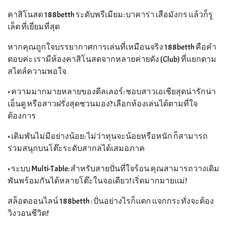
คาสิโนสด 188betth ระดับพรีเมียม: บาคาร่า เสือมังกร แล้วก็รู
เล็ต ที่เยี่ยมที่สุด
หากคุณถูกใจบรรยากาศการเล่นที่เหมือนจริง 188betth คือคำ
ตอบค่ะ เรามีห้องคาสิโนสดจากหลายค่ายดัง (Club) ที่แยกตาม
สไตล์ความพอใจ
• ความมากมายหลายของดีลเลอร์: ชอบสาวเอเชียสุดน่ารักน่า
เอ็นดู หรือสาวฝรั่งสุดชวนมอง? เลือกห้องเล่นได้ตามที่ใจ
ต้องการ
• เดิมพันไม่มีอย่างน้อย: ไม่ว่าทุนจะน้อยหรือหนัก ก็สามารถ
ร่วมสนุกบนโต๊ะระดับสากลได้เสมอภาค
• ระบบ Multi-Table: สำหรับสายปั่นที่ใจร้อน คุณสามารถวางเดิม
พันพร้อมกันได้หลายโต๊ะในจอเดียว! เริ่ดมากมายแม่!
สล็อตออนไลน์ 188betth : ปั่นอย่างไรก็แตก แจกกระทั่งจะต้อง
วิงวอนชีวิต!