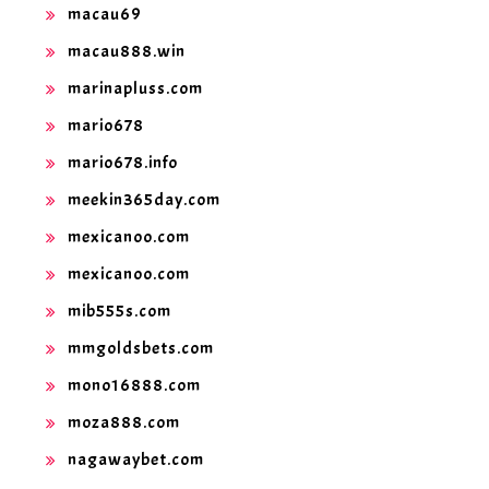
macau69
macau888.win
marinapluss.com
mario678
mario678.info
meekin365day.com
mexicanoo.com
mexicanoo.com
mib555s.com
mmgoldsbets.com
mono16888.com
moza888.com
nagawaybet.com