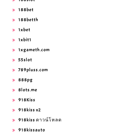
188bet
188betth
1xbet
1xbit1
1xgameth.com
55slot
789pluss.com
888pg
8lots.me
918Kiss
918kiss v2
918kiss ดาวน์โหลด
918kissauto