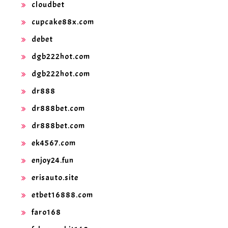
cloudbet
cupcake88x.com
debet
dgb222hot.com
dgb222hot.com
dr888
dr888bet.com
dr888bet.com
ek4567.com
enjoy24.fun
erisauto.site
etbet16888.com
faro168