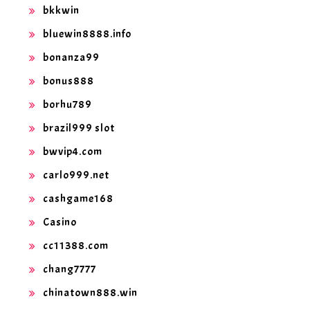
bkkwin
bluewin8888.info
bonanza99
bonus888
borhu789
brazil999 slot
bwvip4.com
carlo999.net
cashgame168
Casino
cc11388.com
chang7777
chinatown888.win