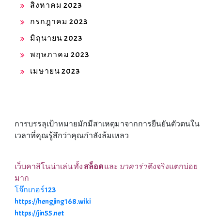
สิงหาคม 2023
กรกฎาคม 2023
มิถุนายน 2023
พฤษภาคม 2023
เมษายน 2023
การบรรลุเป้าหมายมักมีสาเหตุมาจากการยืนยันตัวตนใน
เวลาที่คุณรู้สึกว่าคุณกำลังล้มเหลว
เว็บคาสิโนน่าเล่น ทั้ง
สล็อต
และ
บาคาร่า
ตึงจริงแตกบ่อย
มาก
โจ๊กเกอร์123
https://hengjing168.wiki
https://jin55.net