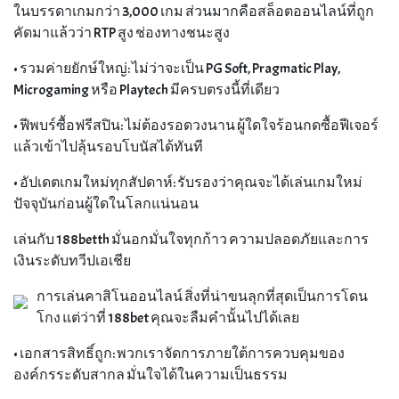
ในบรรดาเกมกว่า 3,000 เกม ส่วนมากคือสล็อตออนไลน์ที่ถูก
คัดมาแล้วว่า RTP สูง ช่องทางชนะสูง
• รวมค่ายยักษ์ใหญ่: ไม่ว่าจะเป็น PG Soft, Pragmatic Play,
Microgaming หรือ Playtech มีครบตรงนี้ที่เดียว
• ฟีพบร์ซื้อฟรีสปิน: ไม่ต้องรอดวงนาน ผู้ใดใจร้อนกดซื้อฟีเจอร์
แล้วเข้าไปลุ้นรอบโบนัสได้ทันที
• อัปเดตเกมใหม่ทุกสัปดาห์: รับรองว่าคุณจะได้เล่นเกมใหม่
ปัจจุบันก่อนผู้ใดในโลกแน่นอน
เล่นกับ 188betth มั่นอกมั่นใจทุกก้าว ความปลอดภัยและการ
เงินระดับทวีปเอเชีย
การเล่นคาสิโนออนไลน์ สิ่งที่น่าขนลุกที่สุดเป็นการโดน
โกง แต่ว่าที่ 188bet คุณจะลืมคำนั้นไปได้เลย
• เอกสารสิทธิ์ถูก: พวกเราจัดการภายใต้การควบคุมของ
องค์กรระดับสากล มั่นใจได้ในความเป็นธรรม