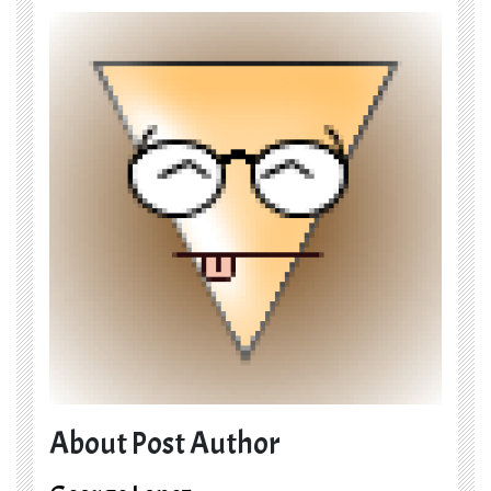
About Post Author