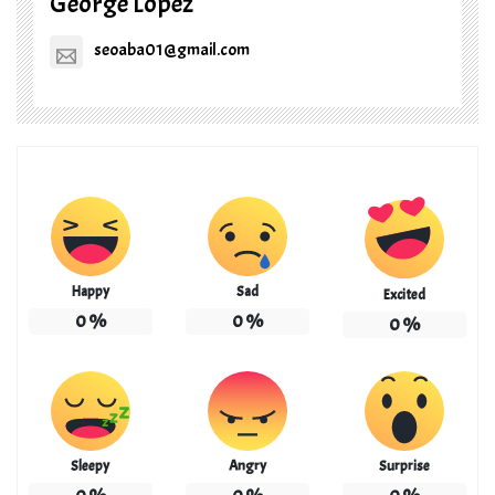
George Lopez
seoaba01@gmail.com
Happy
Sad
Excited
0
%
0
%
0
%
Sleepy
Angry
Surprise