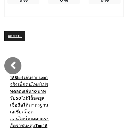
0
%
0
%
0
%
188BETTH
188bet เล่นง่าย แตก
จริง เพื่อคนไทย โปร
ทดลองเล่น 10 บาท
รับ 50 ไม่มีล็อคยูส
เชื่อถือได้ มาตรฐาน
เอเชีย สล็อต
ออนไลน์ เกมมาแรง
อัตราชนะสูง Top 18