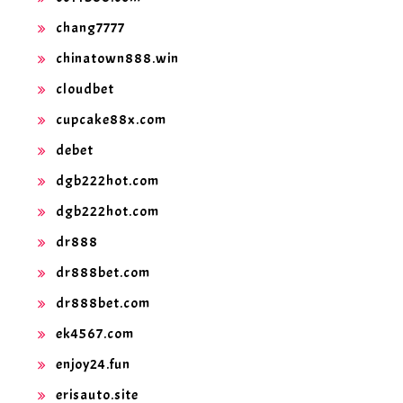
chang7777
chinatown888.win
cloudbet
cupcake88x.com
debet
dgb222hot.com
dgb222hot.com
dr888
dr888bet.com
dr888bet.com
ek4567.com
enjoy24.fun
erisauto.site