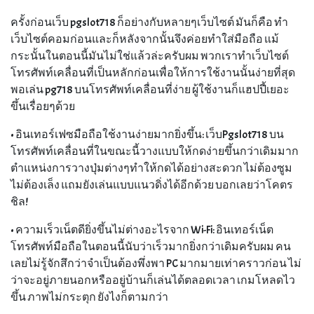
ครั้งก่อนเว็บ pgslot718 ก็อย่างกับหลายๆเว็บไซต์ มันก็คือ ทำ
เว็บไซต์คอมก่อนและก็หลังจากนั้นจึงค่อยทำใส่มือถือ แม้
กระนั้นในตอนนี้มันไม่ใช่แล้วล่ะครับผม พวกเราทำเว็บไซต์
โทรศัพท์เคลื่อนที่เป็นหลักก่อนเพื่อให้การใช้งานนั้นง่ายที่สุด
พอเล่น pg718 บนโทรศัพท์เคลื่อนที่ง่าย ผู้ใช้งานก็แฮปปี้เยอะ
ขึ้นเรื่อยๆด้วย
• อินเทอร์เฟซมือถือใช้งานง่ายมากยิ่งขึ้น: เว็บPgslot718 บน
โทรศัพท์เคลื่อนที่ในขณะนี้วางแบบให้กดง่ายขึ้นกว่าเดิมมาก
ตำแหน่งการวางปุ่มต่างๆทำให้กดได้อย่างสะดวก ไม่ต้องซูม
ไม่ต้องเล็ง แถมยังเล่นแบบแนวดิ่งได้อีกด้วย บอกเลยว่าโคตร
ชิล!
• ความเร็วเน็ตดียิ่งขึ้นไม่ต่างอะไรจาก Wi-Fi: อินเทอร์เน็ต
โทรศัพท์มือถือในตอนนี้นับว่าเร็วมากยิ่งกว่าเดิมครับผม คน
เลยไม่รู้จักสึกว่าจำเป็นต้องพึ่งพา PC มากมายเท่าคราวก่อน ไม่
ว่าจะอยู่ภายนอกหรืออยู่บ้านก็เล่นได้ตลอดเวลา เกมโหลดไว
ขึ้น ภาพไม่กระตุก ยังไงก็ตามกว่า