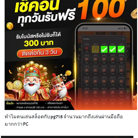
ทำไมคนเล่นสล็อตกับ pg718 จำนวนมากถึงเล่นผ่านมือถือ
มากกว่า PC