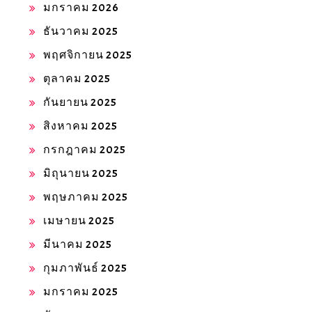
มกราคม 2026
ธันวาคม 2025
พฤศจิกายน 2025
ตุลาคม 2025
กันยายน 2025
สิงหาคม 2025
กรกฎาคม 2025
มิถุนายน 2025
พฤษภาคม 2025
เมษายน 2025
มีนาคม 2025
กุมภาพันธ์ 2025
มกราคม 2025