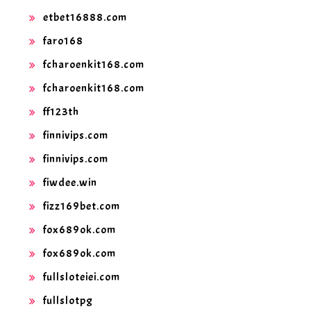
etbet16888.com
faro168
fcharoenkit168.com
fcharoenkit168.com
ff123th
finnivips.com
finnivips.com
fiwdee.win
fizz169bet.com
fox689ok.com
fox689ok.com
fullsloteiei.com
fullslotpg