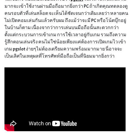
มากจะเข้าใช้งานผ่านมือถือมากยิ่งกว่า PC ถ้าเกิดคุณทดลองดู
คนรอบตัวที่เล่นสล็อต จะเห็นได้ชัดเจนกว่าเดิมเลยว่า หลายคน
ไม่เปิดคอมเล่นกันแล้วครับผม ถึงแม้ว่าจะมี PC หรือโน้ตบุ๊กอยู่
ในบ้านก็ตาม เนื่องจากว่าการเล่นบนมือถือนั้นสะดวกกว่า
ตั้งแต่กระบวนการเข้าเกม การใช้เวลาอยู่กับเกม รวมถึงความ
รู้สึกตอนเล่นจริง คนไม่ใช่น้อยเพียงแค่ต้องการเปิดเกมไว เข้า
เกม pgslot ง่ายๆไม่ต้องเตรียมความพร้อมมากมาย นี่อาจจะ
เป็นเลิศในเหตุผลที่โทรศัพท์มือถือเป็นที่นิยมมากยิ่งกว่า