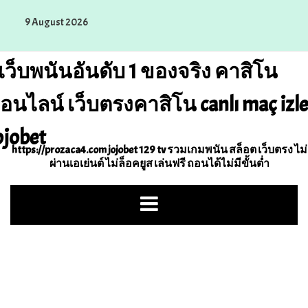
Skip
9 August 2026
to
content
เว็บพนันอันดับ 1 ของจริง คาสิโน
อนไลน์ เว็บตรงคาสิโน canlı maç izle
ojobet
https://prozaca4.com jojobet 129 tv รวมเกมพนัน สล็อต เว็บตรง ไม่
ผ่านเอเย่นต์ ไม่ล็อคยูส เล่นฟรี ถอนได้ไม่มีขั้นต่ำ