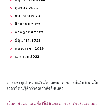
ตุลาคม 2023
กันยายน 2023
สิงหาคม 2023
กรกฎาคม 2023
มิถุนายน 2023
พฤษภาคม 2023
เมษายน 2023
การบรรลุเป้าหมายมักมีสาเหตุมาจากการยืนยันตัวตนใน
เวลาที่คุณรู้สึกว่าคุณกำลังล้มเหลว
เว็บคาสิโนน่าเล่น ทั้ง
สล็อต
และ
บาคาร่า
ตึงจริงแตกบ่อย