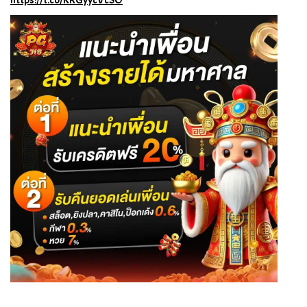
https://t.co/KRGyycVcSO