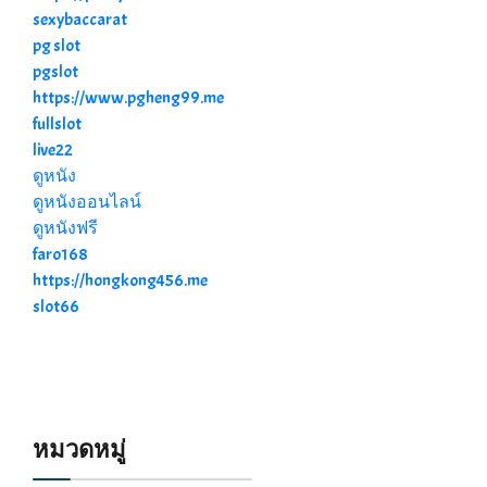
sexybaccarat
pg slot
pgslot
https://www.pgheng99.me
fullslot
live22
ดูหนัง
ดูหนังออนไลน์
ดูหนังฟรี
faro168
https://hongkong456.me
slot66
หมวดหมู่