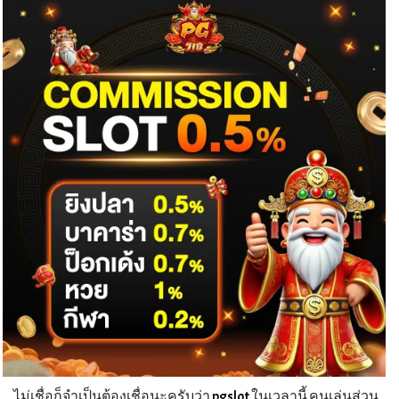
ไม่เชื่อก็จำเป็นต้องเชื่อนะครับว่า
pgslot
ในเวลานี้ คนเล่นส่วน