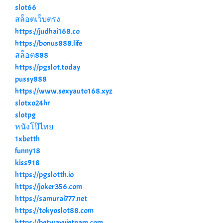
slot66
สล็อตเว็บตรง
https://judhai168.co
https://bonus888.life
สล็อต888
https://pgslot.today
pussy888
https://www.sexyauto168.xyz
slotxo24hr
slotpg
หนังโป๊ไทย
1xbetth
funny18
kiss918
https://pgslotth.io
https://joker356.com
https://samurai777.net
https://tokyoslot88.com
https://betwayvietnam.com