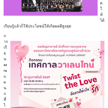
ด
ใ
ห้
ได้
เรียนรู้แล้วก็ใช้ประโยชน์ให้เกิดผลดีสูงสุด
ก
าร
เรี
ย
น
ss
ru
แ
ผ
น
ก
ที่
ไ