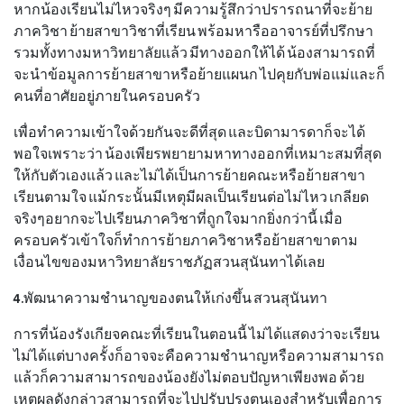
หากน้องเรียนไม่ไหวจริงๆ มีความรู้สึกว่าปรารถนาที่จะย้าย
ภาควิชา ย้ายสาขาวิชาที่เรียน พร้อมหารืออาจารย์ที่ปรึกษา
รวมทั้งทางมหาวิทยาลัยแล้ว มีทางออกให้ได้ น้องสามารถที่
จะนำข้อมูลการย้ายสาขาหรือย้ายแผนก ไปคุยกับพ่อแม่และก็
คนที่อาศัยอยู่ภายในครอบครัว
เพื่อทำความเข้าใจด้วยกันจะดีที่สุด และบิดามารดาก็จะได้
พอใจเพราะว่า น้องเพียรพยายามหาทางออกที่เหมาะสมที่สุด
ให้กับตัวเองแล้ว และไม่ได้เป็นการย้ายคณะหรือย้ายสาขา
เรียนตามใจ แม้กระนั้นมีเหตุมีผลเป็นเรียนต่อไม่ไหว เกลียด
จริงๆอยากจะไปเรียนภาควิชาที่ถูกใจมากยิ่งกว่านี้ เมื่อ
ครอบครัวเข้าใจก็ทำการย้ายภาควิชาหรือย้ายสาขาตาม
เงื่อนไขของมหาวิทยาลัยราชภัฏสวนสุนันทาได้เลย
4.พัฒนาความชำนาญของตนให้เก่งขึ้น สวนสุนันทา
การที่น้องรังเกียจคณะที่เรียนในตอนนี้ ไม่ได้แสดงว่าจะเรียน
ไม่ได้แต่บางครั้งก็อาจจะคือความชำนาญหรือความสามารถ
แล้วก็ความสามารถของน้องยังไม่ตอบปัญหาเพียงพอ ด้วย
เหตุผลดังกล่าวสามารถที่จะไปปรับปรุงตนเองสำหรับเพื่อการ