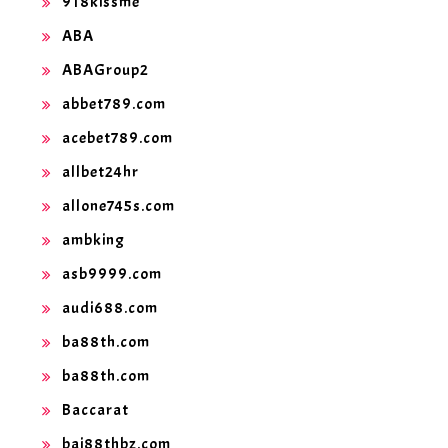
918kissme
ABA
ABAGroup2
abbet789.com
acebet789.com
allbet24hr
allone745s.com
ambking
asb9999.com
audi688.com
ba88th.com
ba88th.com
Baccarat
baj88thbz.com