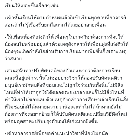
เรียนให้เยอะขึ้นเรื่อยๆ เช่น
• เข้าชั้นเรียนให้ตามกำหนดแล้วก็เข้าเรียนทุกคาบที่อาจารย์
สอน ถ้าไม่รู้เรื่องรีบยกมือถามได้เลยอย่าอายเพื่อน
• ให้เพื่อนพ้องที่เก่งติวให้ เพื่อนๆในภาควิชาต้องการที่จะให้
น้องจบไปพร้อมอยู่แล้ว ด้วยเหตุดังกล่าวให้เพื่อนฝูงที่เก่งติวให้
น้องๆจะเกิดกำลังใจสำหรับการเรียนมากเพิ่มขึ้นก็เพราะเหตุ
ว่าสหาย
• สวนสุนันทา ปรับทัศนคติของตัวเอง หากว่าต้องการเรียน
คณะนี้อยู่แม้กระนั้นไม่ชอบบางวิชา ให้ลองปรับทัศนคติว่า
มนุษย์เรามักพบสิ่งที่ชอบและไม่ถูกใจร่วมกันทั้งนั้น ไม่มีสิ่ง
ไหนที่ทำให้เราถูกใจได้ตลอดระยะเวลา และก็ไม่มีสิ่งไหนที่
ทำให้เราไม่ชอบเลย ด้วยเหตุดังกล่าวการศึกษาเล่าเรียนในสิ่ง
ที่ไม่ชอบก็มิได้หมายความว่าน้องจะทำไม่ได้ ถ้าหากยังไม่
ต้องการที่จะอยากย้าย ก็ให้ปรับทัศนคติและเปลี่ยนวิธีคิดใหม่
พร้อมอุตสาหะปรับปรุงตัวเองให้เก่งมากยิ่งขึ้น
• เข้าหาอาจารย์เพื่อขอคำแนะนำวิชาที่น้องไม่ถนัด