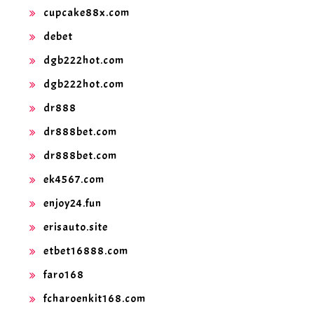
cupcake88x.com
debet
dgb222hot.com
dgb222hot.com
dr888
dr888bet.com
dr888bet.com
ek4567.com
enjoy24.fun
erisauto.site
etbet16888.com
faro168
fcharoenkit168.com