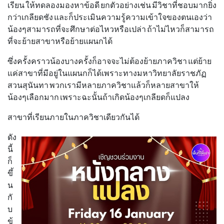
เรียน ให้ทดลองมองหาข้อดี ยกตัวอย่างเช่น มีวิชาที่ชอบมากยิ่ง
กว่าเกลียดชัง และก็ประเมินความรู้ความเข้าใจของตนเองว่า
น้องๆสามารถที่จะศึกษาต่อไหวหรือเปล่า ถ้าไม่ไหวก็สามารถ
ที่จะย้ายสาขาหรือย้ายแผนกได้
ซึ่งครั้งคราวน้องบางครั้งก็อาจจะไม่ต้องย้ายภาควิชา แต่ย้าย
แค่สาขาที่มีอยู่ในแผนกก็ได้เพราะทางมหาวิทยาลัยราชภัฏ
สวนสุนันทา พวกเรามีหลายภาควิชาแล้วก็หลายสาขาให้
น้องๆเลือกมาก เพราะฉะนั้นถ้าเกิดน้องๆเกลียดก็แปลง
สาขาที่เรียนภายในภาควิชาเดียวกันได้
ดัง
นี้
ก็
ขึ้
น
กั
บ
ข้