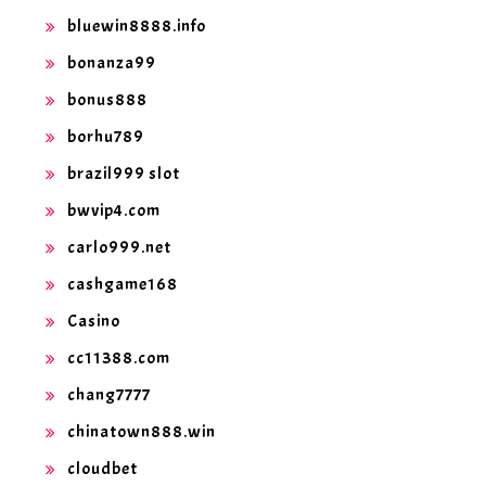
bluewin8888.info
bonanza99
bonus888
borhu789
brazil999 slot
bwvip4.com
carlo999.net
cashgame168
Casino
cc11388.com
chang7777
chinatown888.win
cloudbet