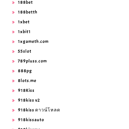
188bet
188betth
1xbet
1xbit1
1xgameth.com
55slot
789pluss.com
888pg
8lots.me
918Kiss
918kiss v2
918kiss ดาวน์โหลด
918kissauto