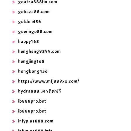
goatza888fin.com
gobaza88.com
golden456
gowingo88.com
happy168
hengheng9899.com
hengjing168
hongkong456
https://www.mfj889xx.com/
hydra888 เครดิตฟรี
ib888pro.bet
ib888pro.bet
infyplus888.com
infyplus888.info