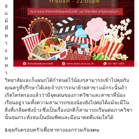
อ
แ
ม้
ที่
ท
า
ง
ม
ห
า
วิทยาลัยและก็แผนกได้กำหนดไว้น้องๆสามารถเข้าไปคุยกับ
คุณครูที่ปรึกษาได้เลย ถ้าปรารถนาย้ายสาขา แม้กระนั้นถ้า
เกิดไตร่ตรองแล้วว่ามีจุดเด่นของภาควิชาและสาขาที่น้อง
เรียนอยู่ รวมทั้งความสามารถของน้องยังไปต่อได้แม้จะมีใน
สิ่งที่เกลียดชังบ้าง ซึ่งเป็นเรื่องปกติ ก็สามารถเรียนต่อภาควิชา
นั้นจนกระทั่งจบเป็นบัณฑิตและมีอนาคตที่แจ่มใสได้
3.คุยกับครอบครัวเพื่อหาทางออกร่วมกัน ssru