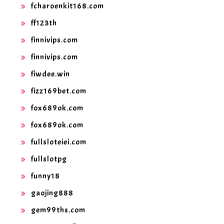
fcharoenkit168.com
ff123th
finnivips.com
finnivips.com
fiwdee.win
fizz169bet.com
fox689ok.com
fox689ok.com
fullsloteiei.com
fullslotpg
funny18
gaojing888
gem99ths.com